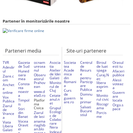
Partener în monitorizările noastre
Parteneri media
Site-uri partenere
TVR
Gazeta
ocnam
Asocia
Societa
Centrul
Biroul
Orasul
de Sud
uresea
tia
tea
de
de luat
esti tu
Adevăr
nul
Atelier
Acade
Resurs
spaga
ul
Huned
Afaceri
de Idei
mica
e
oara
Observ
Curaj.N
publice
Ziare.c
Galati
din
pentru
mea
atorul
et:
om
Alesii
Romani
Particip
Prahov
Monito
libera
Consta
voteaz
Anchet
a
are
ean
rul de
exprim
nta
a
e
Publica
Cluj
Curs
are
noastr
www.d
online
Guvern
de
Domnu
a
ela0.ro
Cetate
Monito
are
Vox
guvern
le
anul.n
rul civic
Timpol
Platfor
locala
Publica
are.ro
primar
et
is
ma
Riscogr
Orgo.s
Ziarul
Salvati
Civica
Grupul
ama
Stiri
pace
de
Bucure
Ecologi
din
Ziarul
Porcis
Vrance
stiul
c de
Banat
de Iasi
me
a
Colabo
Vocea
anama
Viata
rare
Oravit
riaghib
Libera
Nera
ei
an.blo
Galati
Indexul
gspot.r