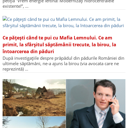
petiția ”Vrem energie ieftină! Modernizați hidrocentralele
existente!”, …
Ce pățești când te pui cu Mafia Lemnului. Ce am
primit, la sfârșitul săptămânii trecute, la birou, la
întoarcerea din păduri
După investigațiile despre prăpădul din pădurile României din
ultimele săptămâni, ne-a ajuns la birou (via avocata care ne
reprezintă) …