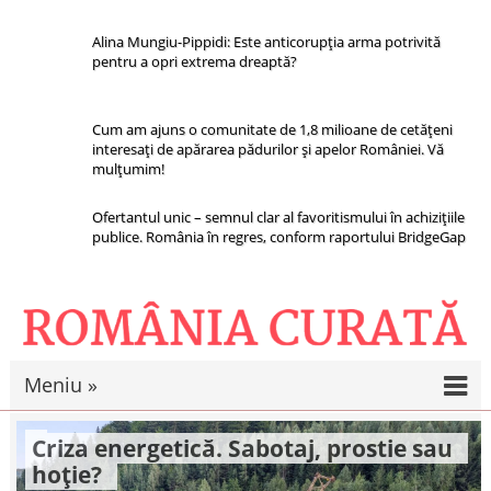
Alina Mungiu-Pippidi: Este anticorupția arma potrivită
pentru a opri extrema dreaptă?
Cum am ajuns o comunitate de 1,8 milioane de cetățeni
interesați de apărarea pădurilor și apelor României. Vă
mulțumim!
Ofertantul unic – semnul clar al favoritismului în achizițiile
publice. România în regres, conform raportului BridgeGap
Meniu »
Criza energetică. Sabotaj, prostie sau
hoție?