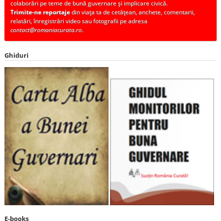
colaborări pe teme de bună guvernare și implicare civică.
Trimite-ne reportaje
din viața ta de cetățean, anchete, comentarii,
relatări, înregistrări video sau fotografii pe adresa
contact@romaniacurata.ro
.
Ghiduri
E-books