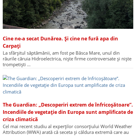
Cine ne-a secat Dunărea. Și cine ne fură apa din
Carpați
La sfârșitul săptămânii, am fost pe Bâsca Mare, unul din
râurile căruia Hidroelectrica, niște firme controversate și niște
trompetiști …
The Guardian: „Descoperiri extrem de înfricoșătoare”.
Incendiile de vegetație din Europa sunt amplificate de
criza climatică
Cel mai recent studiu al experților consorțiului World Weather
Attribution (WWA) arată că seceta și căldura extremă care au