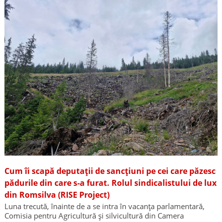
Cum îi scapă deputații de sancțiuni pe cei care păzesc
pădurile din care s-a furat. Rolul sindicalistului de lux
din Romsilva (RISE Project)
Luna trecută, înainte de a se intra în vacanța parlamentară,
Comisia pentru Agricultură și silvicultură din Camera