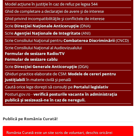
Model acțiune în justiție în caz de refuz pe legea 544
Ghid de completare a declarației de avere și de interese
Ghid privind incompatibilitățile și conflictele de interese
Scrie
Direcției Naționale Anticorupție
(DNA)
Scrie
Agenției Naționale de Integritate
(ANI)
Scrie
Consiliului Național pentru
Combaterea Discriminării
(CNCD)
Scrie Consiliului Național al Audiovizualului
Formular de sesizare Radio/TV
Formular de sesizare cablu
Scrie
Direcției Generale Anticorupție
(DGA)
Ghiduri practice elaborate de CSM:
Modele de cereri pentru
justițiabili
în materie civilă și penală
Caută orice lege dorești să consulți pe
Portalul legislativ
Posturi.gov.ro -
verifică posturile vacante în administrația
publică și sesizează-ne în caz de nereguli.
Publică pe România Curată!
România Curată este un site scris de voluntari, deschis oricărei