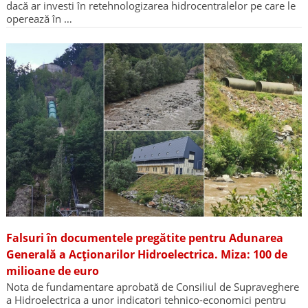
dacă ar investi în retehnologizarea hidrocentralelor pe care le
operează în …
Falsuri în documentele pregătite pentru Adunarea
Generală a Acționarilor Hidroelectrica. Miza: 100 de
milioane de euro
Nota de fundamentare aprobată de Consiliul de Supraveghere
a Hidroelectrica a unor indicatori tehnico-economici pentru