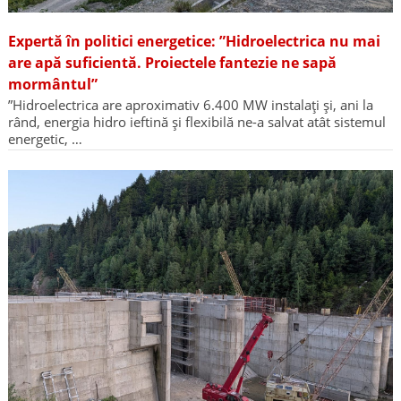
Expertă în politici energetice: ”Hidroelectrica nu mai
are apă suficientă. Proiectele fantezie ne sapă
mormântul”
”Hidroelectrica are aproximativ 6.400 MW instalați și, ani la
rând, energia hidro ieftină și flexibilă ne-a salvat atât sistemul
energetic, …