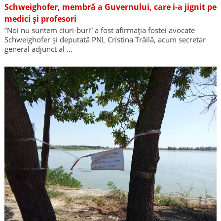
Schweighofer, membră a Guvernului, care i-a jignit pe
medici și profesori
”Noi nu suntem ciuri-buri” a fost afirmația fostei avocate
Schweighofer și deputată PNL Cristina Trăilă, acum secretar
general adjunct al …