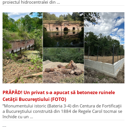
proiectul hidrocentralei din …
PRĂPĂD! Un privat s-a apucat să betoneze ruinele
Cetății Bucureștiului (FOTO)
”Monumentului istoric (Bateria 3-4) din Centura de Fortificații
a Bucureștiului construită din 1884 de Regele Carol tocmai se
închide cu un …