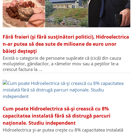
Fără fraieri (și fără susținători politici), Hidroelectrica
n-ar putea să dea sute de milioane de euro unor
băieți deștepți
Există o categorie de persoane supărate că (cică) din cauza
moluștelor, gândacilor, a râmelor mov sau a peștilor le-a
crescut factura la …
Cum poate Hidroelectrica să-și crească cu 8%
capacitatea instalată fără să distrugă parcuri
naționale. Studiu independent
Hidroelectrica și-ar putea crește cu 8% capacitatea instalată