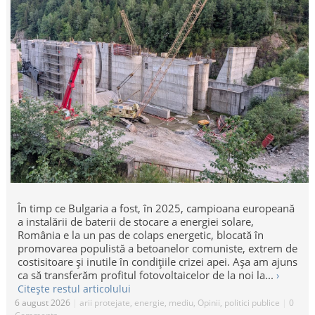
În timp ce Bulgaria a fost, în 2025, campioana europeană
a instalării de baterii de stocare a energiei solare,
România e la un pas de colaps energetic, blocată în
promovarea populistă a betoanelor comuniste, extrem de
costisitoare și inutile în condițiile crizei apei. Așa am ajuns
ca să transferăm profitul fotovoltaicelor de la noi la...
›
Citește restul articolului
6 august 2026
|
arii protejate
,
energie
,
mediu
,
Opinii
,
politici publice
|
0