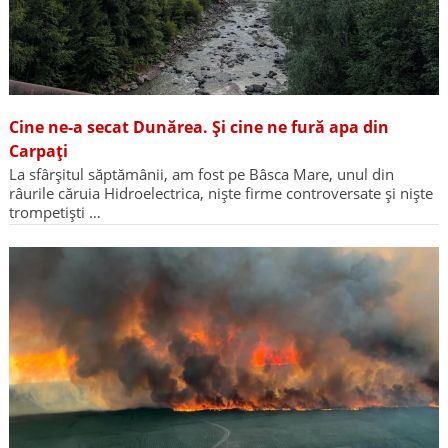
Cine ne-a secat Dunărea. Și cine ne fură apa din
Carpați
La sfârșitul săptămânii, am fost pe Bâsca Mare, unul din
râurile căruia Hidroelectrica, niște firme controversate și niște
trompetiști …