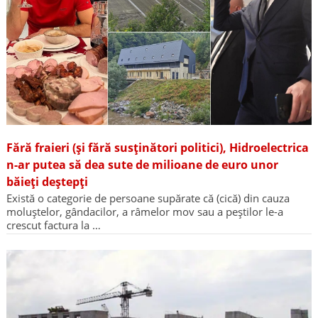
Fără fraieri (și fără susținători politici), Hidroelectrica
n-ar putea să dea sute de milioane de euro unor
băieți deștepți
Există o categorie de persoane supărate că (cică) din cauza
moluștelor, gândacilor, a râmelor mov sau a peștilor le-a
crescut factura la …