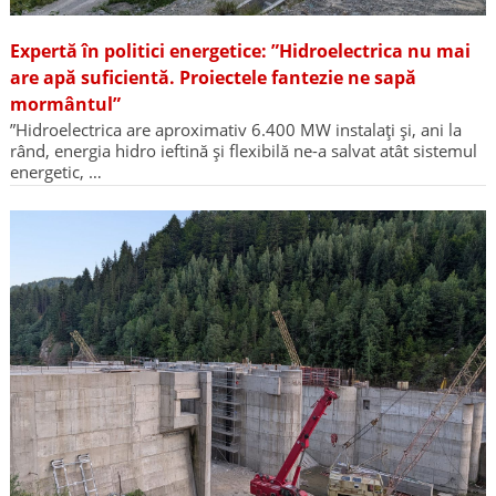
Expertă în politici energetice: ”Hidroelectrica nu mai
are apă suficientă. Proiectele fantezie ne sapă
mormântul”
”Hidroelectrica are aproximativ 6.400 MW instalați și, ani la
rând, energia hidro ieftină și flexibilă ne-a salvat atât sistemul
energetic, …