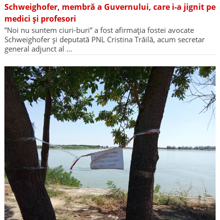
Schweighofer, membră a Guvernului, care i-a jignit pe
medici și profesori
”Noi nu suntem ciuri-buri” a fost afirmația fostei avocate
Schweighofer și deputată PNL Cristina Trăilă, acum secretar
general adjunct al …