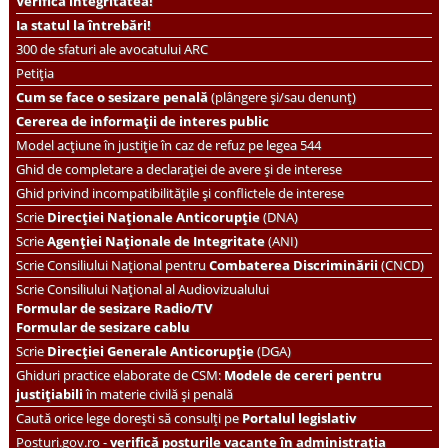
Verifică integritatea!
Ia statul la întrebări!
300 de sfaturi ale avocatului ARC
Petiția
Cum se face o sesizare penală
(plângere și/sau denunț)
Cererea de informații de interes public
Model acțiune în justiție în caz de refuz pe legea 544
Ghid de completare a declarației de avere și de interese
Ghid privind incompatibilitățile și conflictele de interese
Scrie
Direcției Naționale Anticorupție
(DNA)
Scrie
Agenției Naționale de Integritate
(ANI)
Scrie
Consiliului Național pentru
Combaterea Discriminării
(CNCD)
Scrie Consiliului Național al Audiovizualului
Formular de sesizare Radio/TV
Formular de sesizare cablu
Scrie
Direcției Generale Anticorupție
(DGA)
Ghiduri practice elaborate de CSM:
Modele de cereri pentru
justițiabili
în materie civilă și penală
Caută orice lege dorești să consulți pe
Portalul legislativ
Posturi.gov.ro -
verifică posturile vacante în administrația