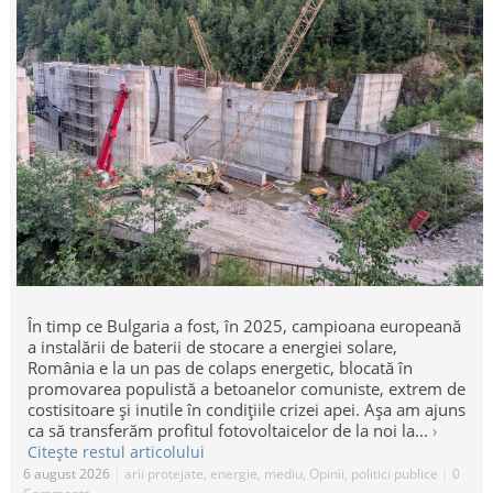
În timp ce Bulgaria a fost, în 2025, campioana europeană
a instalării de baterii de stocare a energiei solare,
România e la un pas de colaps energetic, blocată în
promovarea populistă a betoanelor comuniste, extrem de
costisitoare și inutile în condițiile crizei apei. Așa am ajuns
ca să transferăm profitul fotovoltaicelor de la noi la...
›
Citește restul articolului
6 august 2026
|
arii protejate
,
energie
,
mediu
,
Opinii
,
politici publice
|
0