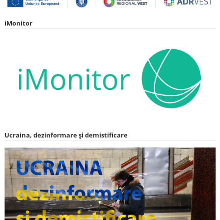
iMonitor
Ucraina, dezinformare și demistificare