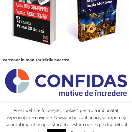
Partener în monitorizările noastre
Acest website folosește „cookies” pentru a îmbunătăți
Parteneri media
Site-uri partenere
experiența de navigare. Navigând în continuare, vă exprimați
acordul implicit asupra stocării acestor cookies pe dispozitivul
TVR
Gazeta
ocnam
Asocia
Societa
Centrul
Biroul
Orasul