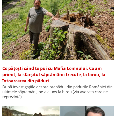
Ce pățești când te pui cu Mafia Lemnului. Ce am
primit, la sfârșitul săptămânii trecute, la birou, la
întoarcerea din păduri
După investigațiile despre prăpădul din pădurile României din
ultimele săptămâni, ne-a ajuns la birou (via avocata care ne
reprezintă) …