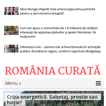
Alina Mungiu-Pippidi: Este anticorupția arma potrivită
pentru a opri extrema dreaptă?
Cum am ajuns o comunitate de 1,8 milioane de cetățeni
interesați de apărarea pădurilor și apelor României. Vă
mulțumim!
Ofertantul unic – semnul clar al favoritismului în achizițiile
publice. România în regres, conform raportului BridgeGap
Meniu »
Criza energetică. Sabotaj, prostie sau
hoție?