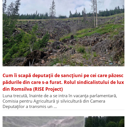
Cum îi scapă deputații de sancțiuni pe cei care păzesc
pădurile din care s-a furat. Rolul sindicalistului de lux
din Romsilva (RISE Project)
Luna trecută, înainte de a se intra în vacanța parlamentară,
Comisia pentru Agricultură și silvicultură din Camera
Deputaților a transmis un …