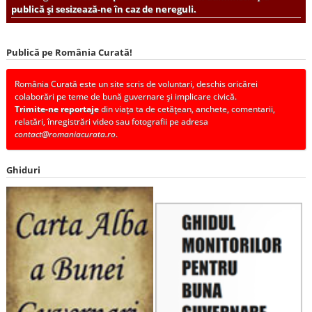
publică și sesizează-ne în caz de nereguli.
Publică pe România Curată!
România Curată este un site scris de voluntari, deschis oricărei
colaborări pe teme de bună guvernare și implicare civică.
Trimite-ne reportaje
din viața ta de cetățean, anchete, comentarii,
relatări, înregistrări video sau fotografii pe adresa
contact@romaniacurata.ro
.
Ghiduri