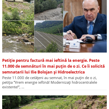
Petiție pentru factură mai ieftină la energie. Peste
11.000 de semnături în mai puțin de o zi. Ce îi solicită
semnatarii lui Ilie Bolojan și Hidroelectrica
Peste 11.000 de cetățeni au semnat, în mai puțin de o zi,
petiția ”Vrem energie ieftină! Modernizați hidrocentralele
existente!”, …