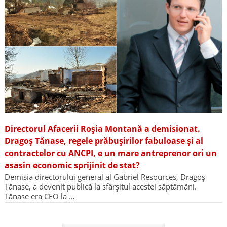
Directorul Afacerii Roșia Montană a demisionat.
Dragoș Tănase, regele prăbușirilor fabuloase și al
contractelor cu ANCPI, e un mare antreprenor ori un
asasin economic sprijinit de stat?
Demisia directorului general al Gabriel Resources, Dragoș
Tănase, a devenit publică la sfârșitul acestei săptămâni.
Tănase era CEO la …