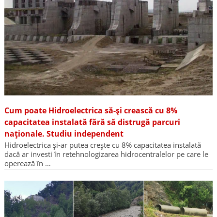
Cum poate Hidroelectrica să-și crească cu 8%
capacitatea instalată fără să distrugă parcuri
naționale. Studiu independent
Hidroelectrica și-ar putea crește cu 8% capacitatea instalată
dacă ar investi în retehnologizarea hidrocentralelor pe care le
operează în …