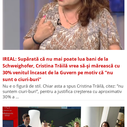
IREAL: Supărată că nu mai poate lua bani de la
Schweighofer, Cristina Trăilă vrea să-și mărească cu
30% venitul încasat de la Guvern pe motiv că ”nu
sunt o ciuri-buri”
Nu e o figură de stil. Chiar asta a spus Cristina Trăilă, citez: ”nu
suntem ciuri-buri”, pentru a justifica creșterea cu aproximativ
30% a …