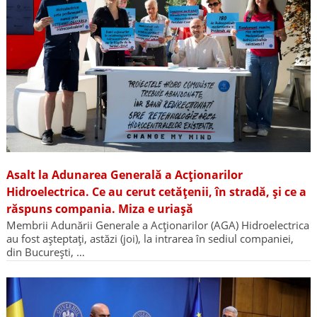
Asalt la Adunarea Generală a Acționarilor
Hidroelectrica. Ce au cerut cetățenii, în stradă, și ce a
răspuns compania. Miza e uriașă
Membrii Adunării Generale a Acționarilor (AGA) Hidroelectrica
au fost așteptați, astăzi (joi), la intrarea în sediul companiei,
din București, …