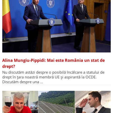
Alina Mungiu-Pippidi: Mai este România un stat de
drept?
Nu discutăm astăzi despre o posibilă încălcare a statului de
drept în țara noastră membră UE și aspirantă la OCDE.
Discutăm despre una …