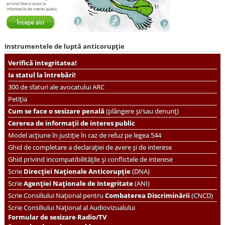
Instrumentele de luptă anticorupție
Verifică integritatea!
Ia statul la întrebări!
300 de sfaturi ale avocatului ARC
Petiția
Cum se face o sesizare penală
(plângere și/sau denunț)
Cererea de informații de interes public
Model acțiune în justiție în caz de refuz pe legea 544
Ghid de completare a declarației de avere și de interese
Ghid privind incompatibilitățile și conflictele de interese
Scrie
Direcției Naționale Anticorupție
(DNA)
Scrie
Agenției Naționale de Integritate
(ANI)
Scrie
Consiliului Național pentru
Combaterea Discriminării
(CNCD)
Scrie Consiliului Național al Audiovizualului
Formular de sesizare Radio/TV