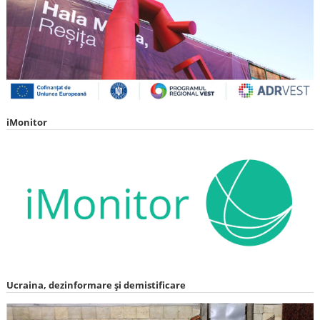
iMonitor
Ucraina, dezinformare și demistificare