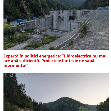
Expertă în politici energetice: ”Hidroelectrica nu mai
are apă suficientă. Proiectele fantezie ne sapă
mormântul”