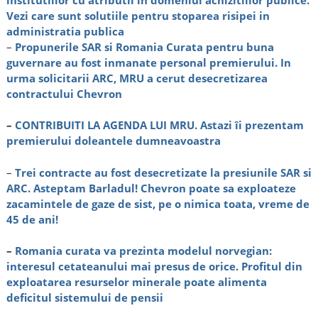
institutiilor cu atributii in domeniul achizitiilor publice.
Vezi care sunt solutiile pentru stoparea risipei in
administratia publica
–
Propunerile SAR si Romania Curata pentru buna
guvernare au fost inmanate personal premierului. In
urma solicitarii ARC, MRU a cerut desecretizarea
contractului Chevron
–
CONTRIBUITI LA AGENDA LUI MRU. Astazi îi prezentam
premierului doleantele dumneavoastra
–
Trei contracte au fost desecretizate la presiunile SAR si
ARC. Asteptam Barladul! Chevron poate sa exploateze
zacamintele de gaze de sist, pe o nimica toata, vreme de
45 de ani!
–
Romania curata va prezinta modelul norvegian:
interesul cetateanului mai presus de orice. Profitul din
exploatarea resurselor minerale poate alimenta
deficitul sistemului de pensii