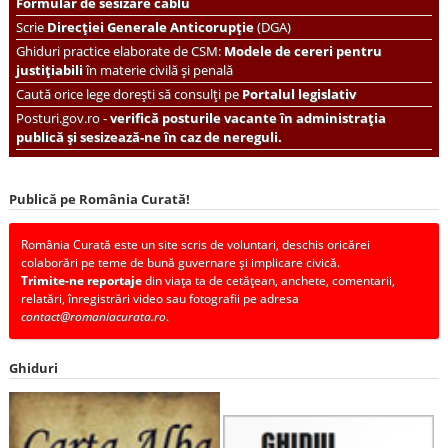
Formular de sesizare cablu
Scrie
Direcției Generale Anticorupție
(DGA)
Ghiduri practice elaborate de CSM:
Modele de cereri pentru
justițiabili
în materie civilă și penală
Caută orice lege dorești să consulți pe
Portalul legislativ
Posturi.gov.ro -
verifică posturile vacante în administrația
publică și sesizează-ne în caz de nereguli.
Publică pe România Curată!
România Curată este un site scris de voluntari, deschis oricărei
colaborări pe teme de bună guvernare și implicare civică.
Trimite-ne reportaje
din viața ta de cetățean, anchete, comentarii,
relatări, înregistrări video sau fotografii pe adresa
contact@romaniacurata.ro
.
Ghiduri