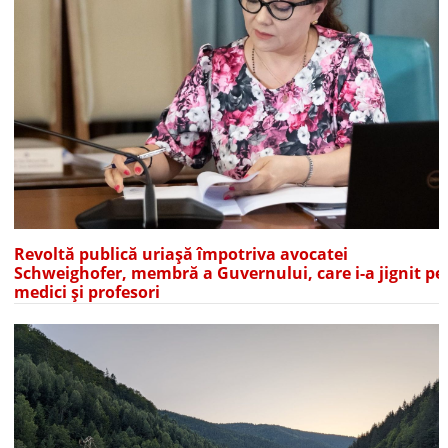
Revoltă publică uriașă împotriva avocatei
Schweighofer, membră a Guvernului, care i-a jignit pe
medici și profesori