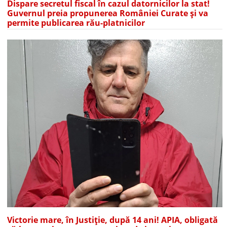
Dispare secretul fiscal în cazul datornicilor la stat!
Guvernul preia propunerea României Curate și va
permite publicarea rău-platnicilor
Victorie mare, în Justiție, după 14 ani! APIA, obligată