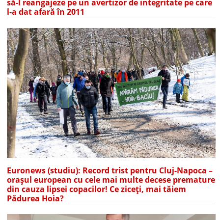
să-l reangajeze pe un avertizor de integritate pe care
l-a dat afară în 2011
Euronews (studiu): Record trist pentru Cluj-Napoca –
orașul european cu cele mai multe decese premature
din cauza lipsei copacilor! Ce ziceți, mai tăiem
Pădurea Hoia?