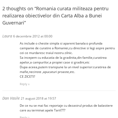
2 thoughts on “
Romania curata militeaza pentru
realizarea obiectivelor din Carta Alba a Bunei
Guvernari
”
Laura
6 decembrie 2012 at 00:00
As include o chestie simpla si aparent banala:o profunda
campanie de curatire a Romaniei,cu directive si legi aspre pentru
cei ce murdaresc traiul nostru zilnic.
Sa incepem cu educatia de la gradinita,din familie,curatirea
apelor,a campurilor,a propiei case si gradini,etc
Dupa aceea,putem transpune la un nivel superior:curatirea de
mafie,necinste ,apucaturi proaste,etc.
CE ZICETI?
Reply
↓
Dan Vasile
21 august 2018 at 19:57
De ce nu se mai fac reportaje cu dezastrul produs de balastiere
care au terminat apele Tarii!???
Reply
↓