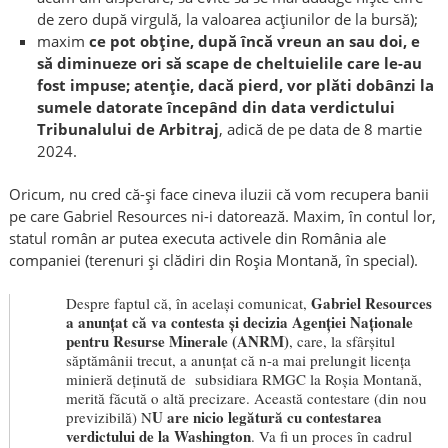
de zero după virgulă, la valoarea acțiunilor de la bursă);
maxim
ce pot obține, după încă vreun an sau doi, e
să diminueze ori să scape de cheltuielile care le-au
fost impuse; atenție, dacă pierd, vor plăti dobânzi la
sumele datorate începând din data verdictului
Tribunalului de Arbitraj
, adică de pe data de 8 martie
2024.
Oricum, nu cred că-și face cineva iluzii că vom recupera banii
pe care Gabriel Resources ni-i datorează. Maxim, în contul lor,
statul român ar putea executa activele din România ale
companiei (terenuri și clădiri din Roșia Montană, în special).
Gabriel Resources
Despre faptul că, în același comunicat,
a anunțat că va contesta și decizia Agenției Naționale
pentru Resurse Minerale (ANRM)
, care, la sfârșitul
săptămânii trecut, a anunțat că n-a mai prelungit licența
minieră deținută de subsidiara RMGC la Roșia Montană,
merită făcută o altă precizare. Această contestare (din nou
U are nicio legătură cu contestarea
previzibilă) N
verdictului de la Washington
. Va fi un proces în cadrul