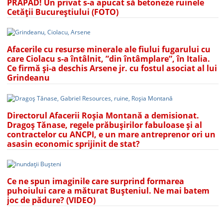
PRĂPĂD! Un privat s-a apucat să betoneze ruinele
Cetății Bucureștiului (FOTO)
Afacerile cu resurse minerale ale fiului fugarului cu
care Ciolacu s-a întâlnit, ”din întâmplare”, în Italia.
Ce firmă și-a deschis Arsene jr. cu fostul asociat al lui
Grindeanu
Directorul Afacerii Roșia Montană a demisionat.
Dragoș Tănase, regele prăbușirilor fabuloase și al
contractelor cu ANCPI, e un mare antreprenor ori un
asasin economic sprijinit de stat?
Ce ne spun imaginile care surprind formarea
puhoiului care a măturat Bușteniul. Ne mai batem
joc de pădure? (VIDEO)