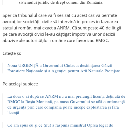
sistemului juridic de drept comun din România.
Sper că tribunalul care va fi sesizat cu acest caz va permite
avocaților societății civile să intervină în proces în favoarea
statului român, mai exact a ANRM. Că sunt peste 40 de litigii
pe care avocații civici le-au câștigat împotriva unor decizii
abuzive ale autorităților române care favorizau RMGC.
Citește și:
Noua URGENȚĂ a Guvernului Ciolacu: desființarea Gărzii
Forestiere Naționale și a Agenției pentru Arii Naturale Protejate
Pe același subiect:
La doar o zi după ce ANRM nu a mai prelungit licența deținută de
RMGC la Roșia Montană, pe masa Guvernului se află o ordonanță
de urgență prin care compania poate începe exploatarea și fără
licență!
Ce am spus eu și ce (nu) a răspuns ministrul Oprea legat de