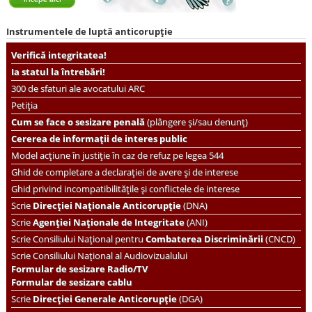
Instrumentele de luptă anticorupție
Verifică integritatea!
Ia statul la întrebări!
300 de sfaturi ale avocatului ARC
Petiția
Cum se face o sesizare penală
(plângere și/sau denunț)
Cererea de informații de interes public
Model acțiune în justiție în caz de refuz pe legea 544
Ghid de completare a declarației de avere și de interese
Ghid privind incompatibilitățile și conflictele de interese
Scrie
Direcției Naționale Anticorupție
(DNA)
Scrie
Agenției Naționale de Integritate
(ANI)
Scrie
Consiliului Național pentru
Combaterea Discriminării
(CNCD)
Scrie Consiliului Național al Audiovizualului
Formular de sesizare Radio/TV
Formular de sesizare cablu
Scrie
Direcției Generale Anticorupție
(DGA)