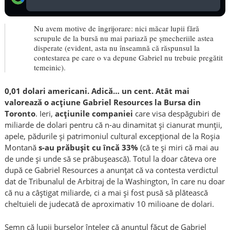
Nu avem motive de îngrijorare: nici măcar lupii fără
scrupule de la bursă nu mai pariază pe șmecheriile astea
disperate (evident, asta nu înseamnă că răspunsul la
contestarea pe care o va depune Gabriel nu trebuie pregătit
temeinic).
0,01 dolari americani. Adică… un cent. Atât mai
valorează o acțiune Gabriel Resources la Bursa din
Toronto
. Ieri,
acțiunile companiei
care visa despăgubiri de
miliarde de dolari pentru că n-au dinamitat și cianurat munții,
apele, pădurile și patrimoniul cultural excepțional de la Roșia
Montană
s-au prăbușit cu încă 33%
(că te și miri că mai au
de unde și unde să se prăbușească). Totul la doar câteva ore
după ce Gabriel Resources a anunțat că va contesta verdictul
dat de Tribunalul de Arbitraj de la Washington, în care nu doar
că nu a câștigat miliarde, ci a mai și fost pusă să plătească
cheltuieli de judecată de aproximativ 10 milioane de dolari.
Semn că lupii burselor înțeleg că anunțul făcut de Gabriel