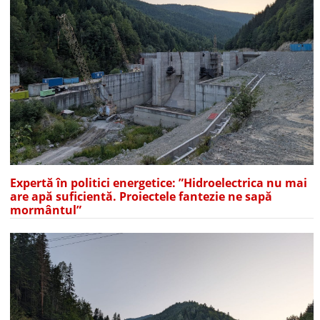
Expertă în politici energetice: ”Hidroelectrica nu mai
are apă suficientă. Proiectele fantezie ne sapă
mormântul”