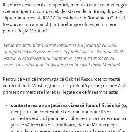
Resources este unul al disperării, menit să evite cel mai negru
scenariu (pentru companie): delistarea de la Bursă, după ce,
săptămâna trecută, RMGC (subsidiara din România a Gabriel
Resources) nu a mai obținut prelungirea licenței miniere
pentru Roșia Montană.
Valoarea acțiunilor Gabriel Resources s-a prăbușit cu 33%,
ajungând să valoreze un cent, la finalul zilei de 25 iunie 2024.
Asta în ciuda diversiunii companiei, care a anunțat că va
contesta verdictul de la Washington în cazul Roșia Montană
Pentru că văd că informația că Gabriel Resources contestă
verdictul de la Washington a fost preluată pe larg de presă și
primesc numeroase întrebări legate de ce înseamnă asta:
contestarea anunțată nu vizează fondul litigiului
(și,
atenție, nu au contestat, ci doar au anunțat că vor
contesta verdictul până pe 7 iulie, semn că nici ei încă nu
știu ce să inventeze ca motivare, dar au făcut anunțul
acum din disperare, să evite să se mai adauge niște cifre