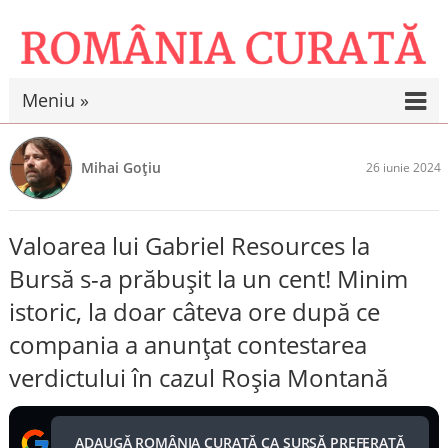
Meniu »
Mihai Goțiu
26 iunie 2024
Valoarea lui Gabriel Resources la
Bursă s-a prăbușit la un cent! Minim
istoric, la doar câteva ore după ce
compania a anunțat contestarea
verdictului în cazul Roșia Montană
ADAUGĂ ROMÂNIA CURATĂ CA SURSĂ PREFERATĂ