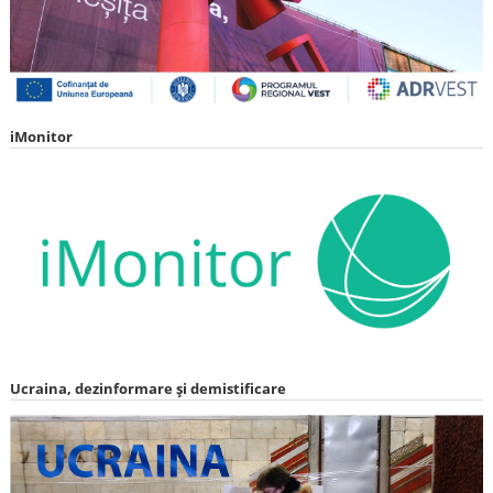
iMonitor
Ucraina, dezinformare și demistificare