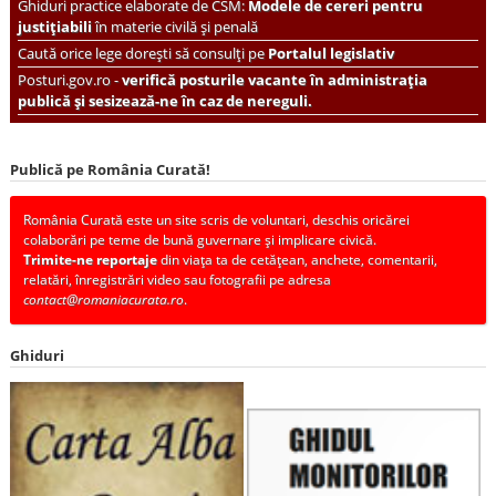
Ghiduri practice elaborate de CSM:
Modele de cereri pentru
justițiabili
în materie civilă și penală
Caută orice lege dorești să consulți pe
Portalul legislativ
Posturi.gov.ro -
verifică posturile vacante în administrația
publică și sesizează-ne în caz de nereguli.
Publică pe România Curată!
România Curată este un site scris de voluntari, deschis oricărei
colaborări pe teme de bună guvernare și implicare civică.
Trimite-ne reportaje
din viața ta de cetățean, anchete, comentarii,
relatări, înregistrări video sau fotografii pe adresa
contact@romaniacurata.ro
.
Ghiduri