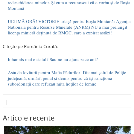
redeschiderea minelor. Și cum a recunoscut că e vorba și de Roșia
Montană
ULTIMĂ ORĂ! VICTORIE uriașă pentru Roșia Montană: Agenția
Națională pentru Resurse Minerale (ANRM) NU a mai prelungit
licența minieră deținută de RMGC, care a expirat astăzi!
Citește pe România Curată:
Iohannis mai e statul? Sau ne-au ajuns zece ani?
Asta da lovitură pentru Mafia Pădurilor! Ditamai șeful de Poliție
județeană, urmărit penal și demis pentru că își sancționa
subordonații care refuzau mita hoților de lemne
Articole recente