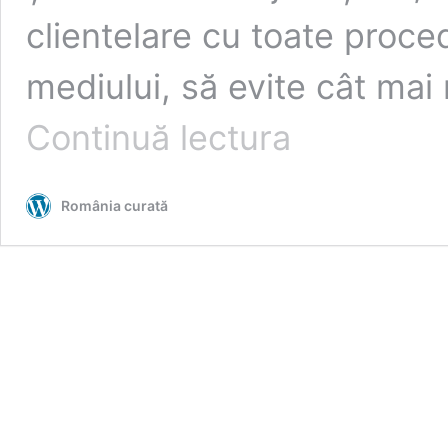
clientelare cu toate proce
mediului, să evite cât mai
Noua
Continuă lectura
URGENȚĂ
a
Guvernului
România curată
Ciolacu:
desființarea
Gărzii
Forestiere
Naționale
și
a
Agenției
pentru
Arii
Naturale
Protejate