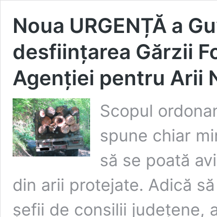
Noua URGENȚĂ a Guv
desființarea Gărzii F
Agenției pentru Arii 
Scopul ordonanț
spune chiar min
să se poată avi
din arii protejate. Adică s
șefii de consilii județene, al