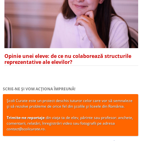
Opinie unei eleve: de ce nu colaborează structurile
reprezentative ale elevilor?
SCRIE-NE ȘI VOM ACȚIONA ÎMPREUNĂ!
Școli Curate este un proiect deschis tuturor celor care vor să semnaleze
și să rezolve probleme de orice fel din școlile și liceele din România.
Trimite-ne reportaje
din viața ta de elev, părinte sau profesor: anchete,
comentarii, relatări, înregistrări video sau fotografii pe adresa
contact@scolicurate.ro
.