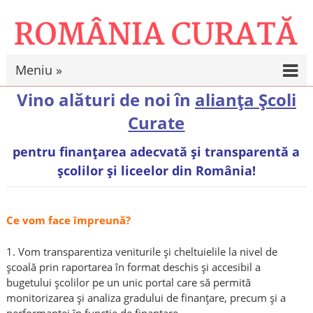
Meniu »
Vino alături de noi în
alianța Școli
Curate
pentru finanțarea adecvată și transparentă a
școlilor și liceelor din România!
Ce vom face împreună?
1. Vom transparentiza veniturile și cheltuielile la nivel de
școală prin raportarea în format deschis și accesibil a
bugetului școlilor pe un unic portal care să permită
monitorizarea și analiza gradului de finanțare, precum și a
performanței în funcție de finanțare.