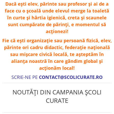
Dacă ești elev, părinte sau profesor și ai de a
face cu o școală unde elevul merge la toaletă
în curte și hârtia igienică, creta și scaunele
sunt cumpărate de părinți, e momentul să
acționezi!
Fie că ești organizație sau persoană fizică, elev,
părinte ori cadru didactic, federație națională
sau mișcare civică locală, te așteptăm în
alianța noastră în care gândim global și
acționăm local!
SCRIE-NE PE
CONTACT@SCOLICURATE.RO
NOUTĂȚI DIN CAMPANIA ȘCOLI
CURATE