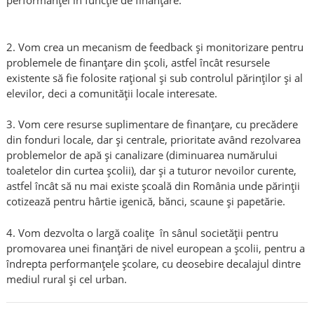
2. Vom crea un mecanism de feedback și monitorizare pentru
problemele de finanțare din școli, astfel încât resursele
existente să fie folosite rațional și sub controlul părinților și al
elevilor, deci a comunității locale interesate.
3. Vom cere resurse suplimentare de finanțare, cu precădere
din fonduri locale, dar și centrale, prioritate având rezolvarea
problemelor de apă și canalizare (diminuarea numărului
toaletelor din curtea școlii), dar și a tuturor nevoilor curente,
astfel încât să nu mai existe școală din România unde părinții
cotizează pentru hârtie igenică, bănci, scaune și papetărie.
4. Vom dezvolta o largă coalițe în sânul societății pentru
promovarea unei finanțări de nivel european a școlii, pentru a
îndrepta performanţele școlare, cu deosebire decalajul dintre
mediul rural și cel urban.