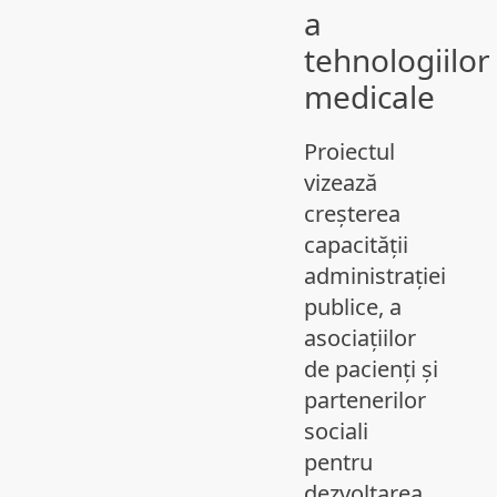
a
tehnologiilor
medicale
Proiectul
vizează
creșterea
capacității
administrației
publice, a
asociațiilor
de pacienți și
partenerilor
sociali
pentru
dezvoltarea