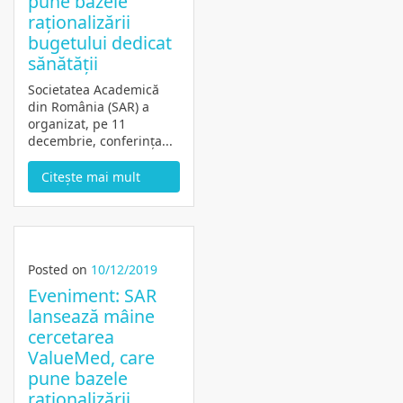
pune bazele
raționalizării
bugetului dedicat
sănătății
Societatea Academică
din România (SAR) a
organizat, pe 11
decembrie, conferința...
Citește mai mult
Posted on
10/12/2019
Eveniment: SAR
lansează mâine
cercetarea
ValueMed, care
pune bazele
raționalizării