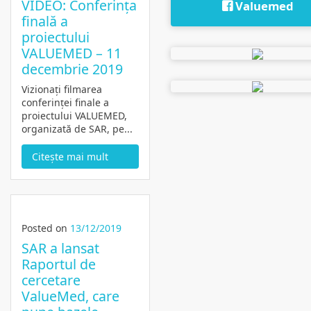
VIDEO: Conferința
Valuemed
finală a
proiectului
VALUEMED – 11
decembrie 2019
Vizionați filmarea
conferinței finale a
proiectului VALUEMED,
organizată de SAR, pe...
Citește mai mult
Posted on
13/12/2019
SAR a lansat
Raportul de
cercetare
ValueMed, care