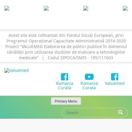
Skip
to
content
Valuemed
Elaborarea de politici publice în domeniul sănătății prin
Acest site este cofinanțat din Fondul Social European, prin
utilizarea studiilor de evaluare a tehnologiilor medicale
Programul Operațional Capacitate Administrativă 2014-2020
Proiect “VALUEMED Elaborarea de politici publice în domeniul
sănătății prin utilizarea studiilor de evaluare a tehnologiilor
medicale” | Codul SIPOCA/SMIS - 195/111603
Romania
Romania
Valuemed
Curata
Curata
Primary Menu
Search