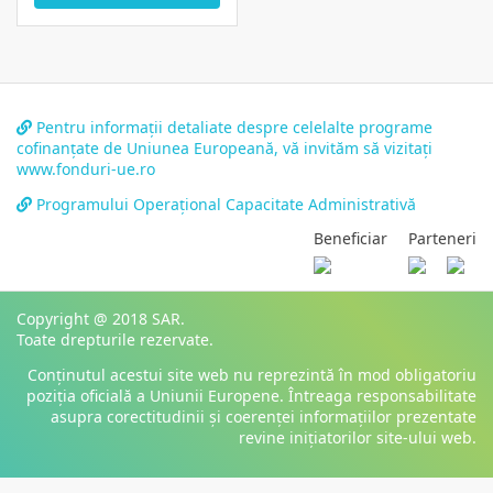
Pentru informații detaliate despre celelalte programe
cofinanțate de Uniunea Europeană, vă invităm să vizitați
www.fonduri-ue.ro
Programului Operațional Capacitate Administrativă
Beneficiar
Parteneri
Copyright @ 2018 SAR.
Toate drepturile rezervate.
Conținutul acestui site web nu reprezintă în mod obligatoriu
poziția oficială a Uniunii Europene. Întreaga responsabilitate
asupra corectitudinii și coerenței informațiilor prezentate
revine inițiatorilor site-ului web.