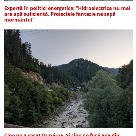
Expertă în politici energetice: ”Hidroelectrica nu mai
are apă suficientă. Proiectele fantezie ne sapă
mormântul”
Cine ne-a secat Dunărea. Și cine ne fură apa din