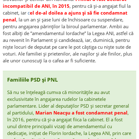
incompatibil de ANI, în 2015
, pentru că și-a angajat fiul la
cabinet, iar
c
el de-al doilea a ajuns și să fie condamnat
penal
, la un an și șase luni de închisoare cu suspendare,
pentru angajarea părinților la biroul parlamentar. Ambii au
fost albiți de ”amendamentul Iordache” la Legea ANI, astfel că
au revenit în Parlament și candidează, iar, duminică, pentru
niște locuri de deputat pe care le pot câștiga cu niște sute de
voturi. Ale familiei și prietenilor, ale nașilor și ale finilor, plus
ale unor cunoscuți la o cafea ar fi suficiente.
Familiile PSD și PNL
Să nu se înțeleagă cumva că minoritățile au avut
exclusivitate în angajarea rudelor la cabinetele
parlamentare. Lider al deputaților PSD și secretar general
al partidului,
Marian Neacșu a fost condamnat penal
,
în 2016, pentru că și-a angajat fiica la cabinet. El a fost
unul dintre principalii vizați de amendamentul cu
dedicație, inițiat de Florin Iordache, la Legea ANI, prin care