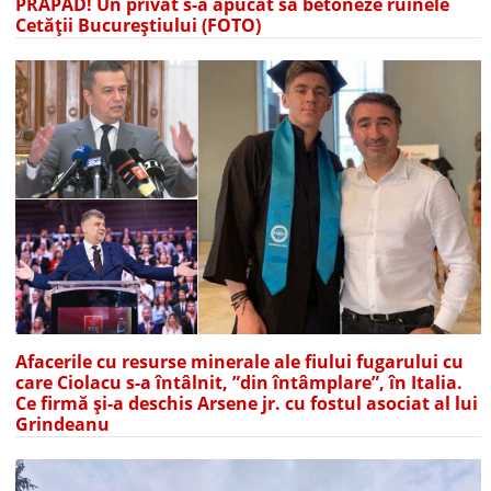
PRĂPĂD! Un privat s-a apucat să betoneze ruinele
Cetății Bucureștiului (FOTO)
Afacerile cu resurse minerale ale fiului fugarului cu
care Ciolacu s-a întâlnit, ”din întâmplare”, în Italia.
Ce firmă și-a deschis Arsene jr. cu fostul asociat al lui
Grindeanu