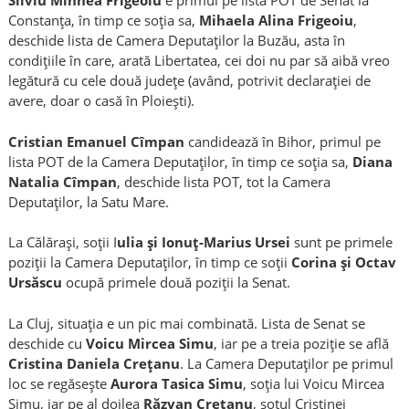
Silviu Mihnea Frigeoiu
e primul pe lista POT de Senat la
Constanța, în timp ce soția sa,
Mihaela Alina Frigeoiu
,
deschide lista de Camera Deputaților la Buzău, asta în
condițiile în care, arată Libertatea, cei doi nu par să aibă vreo
legătură cu cele două județe (având, potrivit declarației de
avere, doar o casă în Ploiești).
Cristian Emanuel Cîmpan
candidează în Bihor, primul pe
lista POT de la Camera Deputaților, în timp ce soția sa,
Diana
Natalia Cîmpan
, deschide lista POT, tot la Camera
Deputaților, la Satu Mare.
La Călărași, soții I
ulia și Ionuț-Marius Ursei
sunt pe primele
poziții la Camera Deputaților, în timp ce soții
Corina și Octav
Ursăscu
ocupă primele două poziții la Senat.
La Cluj, situația e un pic mai combinată. Lista de Senat se
deschide cu
Voicu Mircea Simu
, iar pe a treia poziție se află
Cristina Daniela Crețanu
. La Camera Deputaților pe primul
loc se regăsește
Aurora Tasica Simu
, soția lui Voicu Mircea
Simu, iar pe al doilea
Răzvan Crețanu
, soțul Cristinei