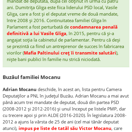
mandat de deputată, după cel obținut în urmă cu patru
ani. Dumitrița Gliga este fiica liderului PSD local, Vasile
Gliga, care a fost și el deputat vreme de două mandate,
între 2008 și 2016. Continuitatea familiei Gliga în
Parlament a fost perturbată de
condamnarea penală
definitivă a lui Vasile Gliga
, în 2015, pentru că și-a
angajat soția la cabinetul de parlamentar. Pentru că deși
se prezintă ca fiind un antreprenor de succes în fabricarea
viorilor (
Mafia Paltinului creț îi transmite salutări
),
niște bani publici în familie nu strică niciodată.
Buzăul familiei Mocanu
Adrian Mocanu
deschide, în acest an, lista pentru Camera
Deputaților a PNL în județul Buzău. Adrian Mocanu a mai avut
până acum trei mandate de deputat, două din partea PSD
(2008-2012 și 2012-2016) și unul început pe listele PMP, dar
cu trecere apoi și prin ALDE (2016-2020). În legislatura 2008-
2012 a ajuns la vârsta de 25 de ani (cel mai tânăr deputat
atunci),
impus pe liste de tatăl său Victor Mocanu
, care