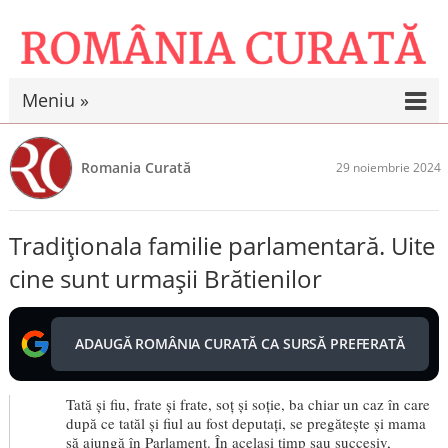
Meniu »
Romania Curată
29 noiembrie 2024
Tradiționala familie parlamentară. Uite
cine sunt urmașii Brătienilor
ADAUGĂ ROMÂNIA CURATĂ CA SURSĂ PREFERATĂ
Tată și fiu, frate și frate, soț și soție, ba chiar un caz în care
după ce tatăl și fiul au fost deputați, se pregătește și mama
să ajungă în Parlament. În același timp sau succesiv,