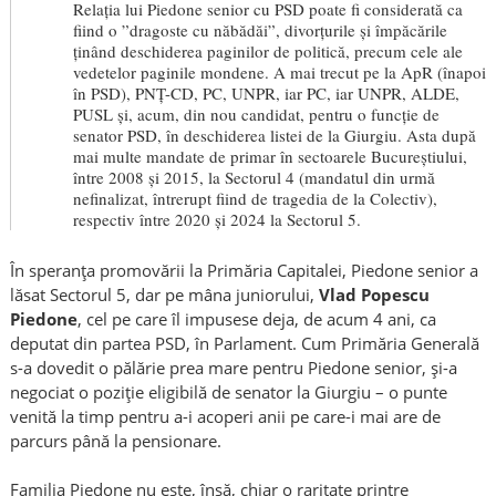
Relația lui Piedone senior cu PSD poate fi considerată ca
fiind o ”dragoste cu năbădăi”, divorțurile și împăcările
ținând deschiderea paginilor de politică, precum cele ale
vedetelor paginile mondene. A mai trecut pe la ApR (înapoi
în PSD), PNȚ-CD, PC, UNPR, iar PC, iar UNPR, ALDE,
PUSL și, acum, din nou candidat, pentru o funcție de
senator PSD, în deschiderea listei de la Giurgiu. Asta după
mai multe mandate de primar în sectoarele Bucureștiului,
între 2008 și 2015, la Sectorul 4 (mandatul din urmă
nefinalizat, întrerupt fiind de tragedia de la Colectiv),
respectiv între 2020 și 2024 la Sectorul 5.
În speranța promovării la Primăria Capitalei, Piedone senior a
lăsat Sectorul 5, dar pe mâna juniorului,
Vlad Popescu
Piedone
, cel pe care îl impusese deja, de acum 4 ani, ca
deputat din partea PSD, în Parlament. Cum Primăria Generală
s-a dovedit o pălărie prea mare pentru Piedone senior, și-a
negociat o poziție eligibilă de senator la Giurgiu – o punte
venită la timp pentru a-i acoperi anii pe care-i mai are de
parcurs până la pensionare.
Familia Piedone nu este, însă, chiar o raritate printre