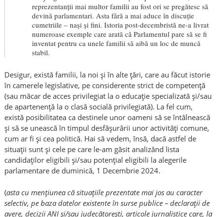
reprezentanții mai multor familii au fost ori se pregătesc să
devină parlamentari. Asta fără a mai aduce în discuție
cumetriile – nași și fini. Istoria post-decembristă ne-a livrat
numeroase exemple care arată că Parlamentul pare să se fi
inventat pentru ca unele familii să aibă un loc de muncă
stabil.
Desigur, există familii, la noi și în alte țări, care au făcut istorie
în camerele legislative, pe considerente strict de competență
(sau măcar de acces privilegiat la o educație specializată și/sau
de apartenență la o clasă socială privilegiată). La fel cum,
există posibilitatea ca destinele unor oameni să se întâlnească
și să se unească în timpul desfășurării unor activități comune,
cum ar fi și cea politică. Hai să vedem, însă, dacă astfel de
situații sunt și cele pe care le-am găsit analizând lista
candidaților eligibili și/sau potențial eligibili la alegerile
parlamentare de duminică, 1 Decembrie 2024.
(
asta cu mențiunea că situațiile prezentate mai jos au caracter
selectiv, pe baza datelor existente în surse publice – declarații de
avere, decizii ANI și/sau judecătorești, articole jurnalistice care, la