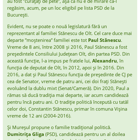
au fost ”curățați de pete”, așa că nu e de mirare că-l
regăsim, acum, pe un loc eligibil pe lista PSD de la
București.
Evident, nu se poate o nouă legislatură fără un
reprezentant al familiei Stănescu de Olt. Cel care duce mai
departe ”moștenirea” familiei este tot
Paul Stănescu
.
Vreme de 8 ani, între 2008 și 2016, Paul Stănescu a fost
președintele Consiliului Județean Olt, din partea PSD. Din
această funcție, l-a impus pe fratele lui,
Alexandru
, în
funcția de deputat de Olt, în 2012, apoi și în 2016. Din
2016, a dat și Paul Stănescu funcția de președinte de CJ pe
cea de Senator, vreme de patru ani, cei doi frați Stănești
evoluând la dublu mixt (Senat/Cameră). Din 2020, Paul a
rămas să ducă tradiția mai departe, iar acum candidează
pentru încă patru ani. O tradiție politică începută cu tatăl
celor doi, Constantin Stănescu, primar în comuna Vișina
vreme de 12 ani (2004-2016).
Și Mureșul propune o familie tradițional politică.
Dumitrița Gliga
(PSD), candidează pentru un al doilea