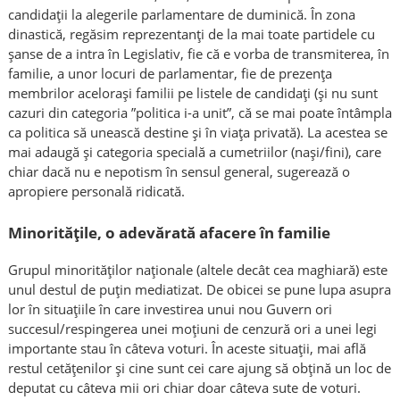
candidații la alegerile parlamentare de duminică. În zona
dinastică, regăsim reprezentanți de la mai toate partidele cu
șanse de a intra în Legislativ, fie că e vorba de transmiterea, în
familie, a unor locuri de parlamentar, fie de prezența
membrilor acelorași familii pe listele de candidați (și nu sunt
cazuri din categoria ”politica i-a unit”, că se mai poate întâmpla
ca politica să unească destine și în viața privată). La acestea se
mai adaugă și categoria specială a cumetriilor (nași/fini), care
chiar dacă nu e nepotism în sensul general, sugerează o
apropiere personală ridicată.
Minoritățile, o adevărată afacere în familie
Grupul minorităților naționale (altele decât cea maghiară) este
unul destul de puțin mediatizat. De obicei se pune lupa asupra
lor în situațiile în care investirea unui nou Guvern ori
succesul/respingerea unei moțiuni de cenzură ori a unei legi
importante stau în câteva voturi. În aceste situații, mai află
restul cetățenilor și cine sunt cei care ajung să obțină un loc de
deputat cu câteva mii ori chiar doar câteva sute de voturi.