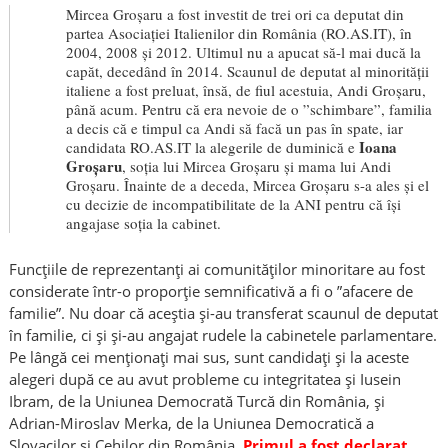
Mircea Groșaru a fost investit de trei ori ca deputat din
partea Asociației Italienilor din România (RO.AS.IT), în
2004, 2008 și 2012. Ultimul nu a apucat să-l mai ducă la
capăt, decedând în 2014. Scaunul de deputat al minorității
italiene a fost preluat, însă, de fiul acestuia, Andi Groșaru,
până acum. Pentru că era nevoie de o ”schimbare”, familia
a decis că e timpul ca Andi să facă un pas în spate, iar
Ioana
candidata RO.AS.IT la alegerile de duminică e
Groșaru
, soția lui Mircea Groșaru și mama lui Andi
Groșaru. Înainte de a deceda, Mircea Groșaru s-a ales și el
cu decizie de incompatibilitate de la ANI pentru că își
angajase soția la cabinet.
Funcțiile de reprezentanți ai comunităților minoritare au fost
considerate într-o proporție semnificativă a fi o ”afacere de
familie”. Nu doar că aceștia și-au transferat scaunul de deputat
în familie, ci și și-au angajat rudele la cabinetele parlamentare.
Pe lângă cei menționați mai sus, sunt candidați și la aceste
alegeri după ce au avut probleme cu integritatea și Iusein
Ibram, de la Uniunea Democrată Turcă din România, și
Adrian-Miroslav Merka, de la Uniunea Democratică a
Slovacilor și Cehilor din România.
Primul a fost declarat