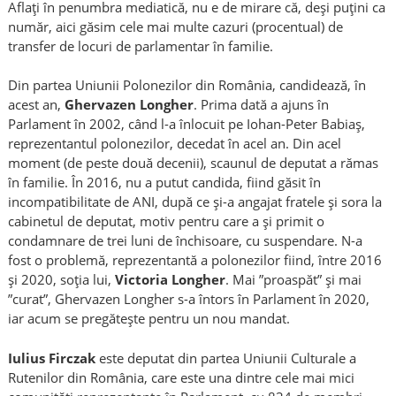
Aflați în penumbra mediatică, nu e de mirare că, deși puțini ca
număr, aici găsim cele mai multe cazuri (procentual) de
transfer de locuri de parlamentar în familie.
Din partea Uniunii Polonezilor din România, candidează, în
acest an,
Ghervazen Longher
. Prima dată a ajuns în
Parlament în 2002, când l-a înlocuit pe Iohan-Peter Babiaș,
reprezentantul polonezilor, decedat în acel an. Din acel
moment (de peste două decenii), scaunul de deputat a rămas
în familie. În 2016, nu a putut candida, fiind găsit în
incompatibilitate de ANI, după ce și-a angajat fratele și sora la
cabinetul de deputat, motiv pentru care a și primit o
condamnare de trei luni de închisoare, cu suspendare. N-a
fost o problemă, reprezentantă a polonezilor fiind, între 2016
și 2020, soția lui,
Victoria Longher
. Mai ”proaspăt” și mai
”curat”, Ghervazen Longher s-a întors în Parlament în 2020,
iar acum se pregătește pentru un nou mandat.
Iulius Firczak
este deputat din partea Uniunii Culturale a
Rutenilor din România, care este una dintre cele mai mici