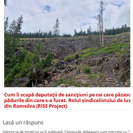
Cum îi scapă deputații de sancțiuni pe cei care păzesc
pădurile din care s-a furat. Rolul sindicalistului de lux
din Romsilva (RISE Project)
Lasă un răspuns
Adresa ta de email nu va fi publicată.
Câmpurile obligatorii sunt marcate cu
*