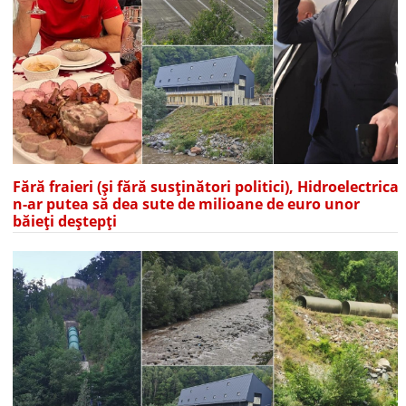
Fără fraieri (și fără susținători politici), Hidroelectrica
n-ar putea să dea sute de milioane de euro unor
băieți deștepți