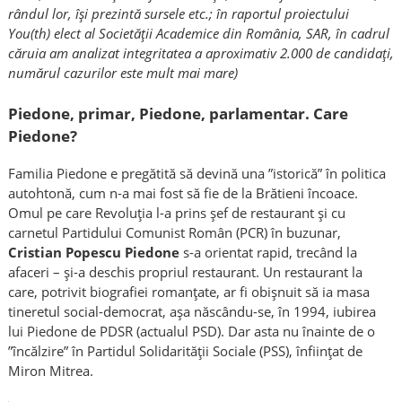
rândul lor, își prezintă sursele etc.; în raportul proiectului
You(th) elect al Societății Academice din România, SAR, în cadrul
căruia am analizat integritatea a aproximativ 2.000 de candidați,
numărul cazurilor este mult mai mare)
Piedone, primar, Piedone, parlamentar. Care
Piedone?
Familia Piedone e pregătită să devină una ”istorică” în politica
autohtonă, cum n-a mai fost să fie de la Brătieni încoace.
Omul pe care Revoluția l-a prins șef de restaurant și cu
carnetul Partidului Comunist Român (PCR) în buzunar,
Cristian Popescu Piedone
s-a orientat rapid, trecând la
afaceri – și-a deschis propriul restaurant. Un restaurant la
care, potrivit biografiei romanțate, ar fi obișnuit să ia masa
tineretul social-democrat, așa născându-se, în 1994, iubirea
lui Piedone de PDSR (actualul PSD). Dar asta nu înainte de o
”încălzire” în Partidul Solidarității Sociale (PSS), înființat de
Miron Mitrea.