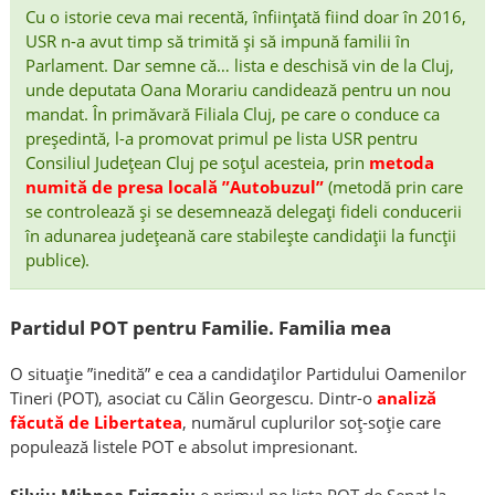
Cu o istorie ceva mai recentă, înființată fiind doar în 2016,
USR n-a avut timp să trimită și să impună familii în
Parlament. Dar semne că… lista e deschisă vin de la Cluj,
unde deputata Oana Morariu candidează pentru un nou
mandat. În primăvară Filiala Cluj, pe care o conduce ca
președintă, l-a promovat primul pe lista USR pentru
Consiliul Județean Cluj pe soțul acesteia, prin
metoda
numită de presa locală ”Autobuzul”
(metodă prin care
se controlează și se desemnează delegați fideli conducerii
în adunarea județeană care stabilește candidații la funcții
publice).
Partidul POT pentru Familie. Familia mea
O situație ”inedită” e cea a candidaților Partidului Oamenilor
Tineri (POT), asociat cu Călin Georgescu. Dintr-o
analiză
făcută de Libertatea
, numărul cuplurilor soț-soție care
populează listele POT e absolut impresionant.