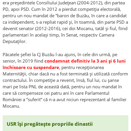
era președintele Consiliului Județean (2004-2012), din partea
PD, apoi PSD. Cum în 2012 a pierdut competiția electorală,
pentru un nou mandat de ”baron de Buzău, în care a candidat
ca independent, s-a repliat rapid și, în toamnă, din parte PSD a
devenit senator (2012-2016), cei doi Mocanu, tatăl și fiul, fiind
parlamentari în același timp, în Senat, respectiv Camera
Deputaților.
Păcatele șefiei la CJ Buzău l-au ajuns, în cele din urmă, pe
senior, în 2019 fiind
condamnat definitiv la 3 ani și 6 luni
închisoare cu suspendare
, pentru recepționarea
Maternității, chiar dacă nu a fost terminată și utilizată conform
contractului. În competiție a revenit, însă, fiul lui, cu șanse
mari pe lista PNL de această dată, pentru un nou mandat în
care să compenseze cei patru ani în care Parlamentul
României a ”suferit” că n-a avut niciun reprezentant al familiei
Mocanu.
USR își pregătește propriile dinastii