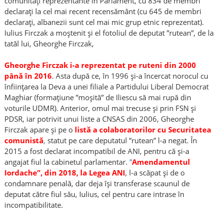
comunități reprezentante în Parlament, cu 834 de membri
declarați la cel mai recent recensământ (cu 645 de membri
declarați, albanezii sunt cel mai mic grup etnic reprezentat).
Iulius Firczak a moștenit și el fotoliul de deputat ”rutean”, de la
tatăl lui, Gheorghe Firczak,
Gheorghe Firczak i-a reprezentat pe ruteni din 2000
până în 2016
. Asta după ce, în 1996 și-a încercat norocul cu
înființarea la Deva a unei filiale a Partidului Liberal Democrat
Maghiar (formațiune ”moșită” de Iliescu să mai rupă din
voturile UDMR). Anterior, omul mai trecuse și prin FSN și
PDSR, iar potrivit unui liste a CNSAS din 2006, Gheorghe
Firczak apare și pe o
l
istă a colaboratorilor cu Securitatea
comunistă
,
statut pe care deputatul ”rutean” l-a negat. În
2015 a fost declarat incompatibil de ANI, pentru că și-a
angajat fiul la cabinetul parlamentar.
”
Amendamentul
Iordache”, din 2018, la Legea ANI
, l-a scăpat și de o
condamnare penală, dar deja își transferase scaunul de
deputat către fiul său, Iulius, cel pentru care intrase în
incompatibilitate.