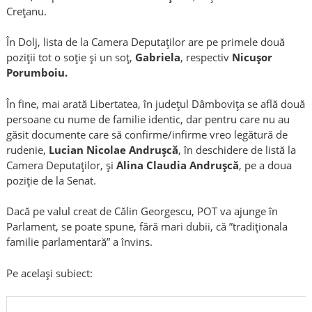
Crețanu.
În Dolj, lista de la Camera Deputaților are pe primele două
poziții tot o soție și un soț,
Gabriela
, respectiv
Nicușor
Porumboiu.
În fine, mai arată Libertatea, în județul Dâmbovița se află două
persoane cu nume de familie identic, dar pentru care nu au
găsit documente care să confirme/infirme vreo legătură de
rudenie,
Lucian Nicolae Andrușcă
, în deschidere de listă la
Camera Deputaților, și
Alina Claudia Andrușcă
, pe a doua
poziție de la Senat.
Dacă pe valul creat de Călin Georgescu, POT va ajunge în
Parlament, se poate spune, fără mari dubii, că ”tradiționala
familie parlamentară” a învins.
Pe același subiect: