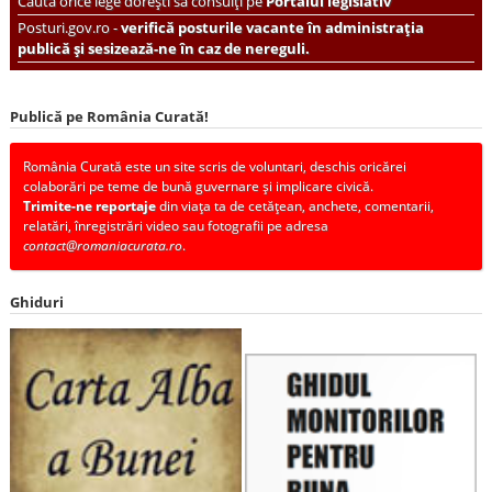
Caută orice lege dorești să consulți pe
Portalul legislativ
Posturi.gov.ro -
verifică posturile vacante în administrația
publică și sesizează-ne în caz de nereguli.
Publică pe România Curată!
România Curată este un site scris de voluntari, deschis oricărei
colaborări pe teme de bună guvernare și implicare civică.
Trimite-ne reportaje
din viața ta de cetățean, anchete, comentarii,
relatări, înregistrări video sau fotografii pe adresa
contact@romaniacurata.ro
.
Ghiduri