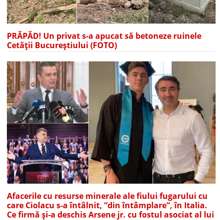
PRĂPĂD! Un privat s-a apucat să betoneze ruinele
Cetății Bucureștiului (FOTO)
Afacerile cu resurse minerale ale fiului fugarului cu
care Ciolacu s-a întâlnit, ”din întâmplare”, în Italia.
Ce firmă și-a deschis Arsene jr. cu fostul asociat al lui