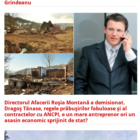
Grindeanu
Directorul Afacerii Roșia Montană a demisionat.
Dragoș Tănase, regele prăbușirilor fabuloase și al
contractelor cu ANCPI, e un mare antreprenor ori un
asasin economic sprijinit de stat?