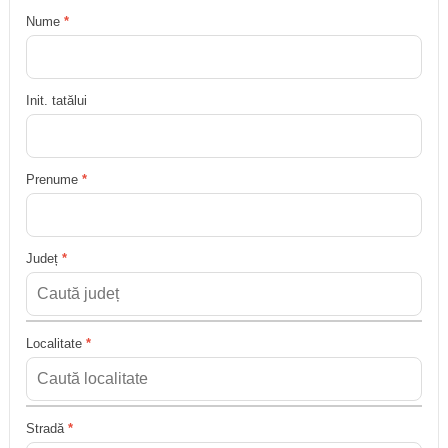
Nume
*
Init. tatălui
Prenume
*
Județ
*
Localitate
*
Stradă
*