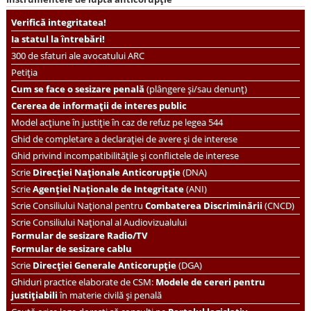
Verifică integritatea!
Ia statul la întrebări!
300 de sfaturi ale avocatului ARC
Petiția
Cum se face o sesizare penală
(plângere și/sau denunț)
Cererea de informații de interes public
Model acțiune în justiție în caz de refuz pe legea 544
Ghid de completare a declarației de avere și de interese
Ghid privind incompatibilitățile și conflictele de interese
Scrie
Direcției Naționale Anticorupție
(DNA)
Scrie
Agenției Naționale de Integritate
(ANI)
Scrie
Consiliului Național pentru
Combaterea Discriminării
(CNCD)
Scrie Consiliului Național al Audiovizualului
Formular de sesizare Radio/TV
Formular de sesizare cablu
Scrie
Direcției Generale Anticorupție
(DGA)
Ghiduri practice elaborate de CSM:
Modele de cereri pentru
justițiabili
în materie civilă și penală