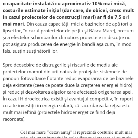
o capacitate instalată cu aproximativ 10% mai mică,
costurile estimate inițial (dar care, de obicei, cresc mult
în cazul proiectelor de construcții mari) ar fi de 7,5 ori
mai mari.
Din cauza capacității mici a bazinelor de apă (ori a
lipsei lor, în cazul proiectelor de pe Jiu și Bâsca Mare), precum
și a efectelor schimbărilor climatice, proiectele în discuție nu
pot asigura producerea de energie în bandă așa cum, în mod
fals, susțin susținătorii lor.
Spre deosebire de distrugerile și riscurile de mediu ale
proiectelor mamut din arii naturale protejate, sistemele de
panouri fotovoltaice flotante reduc evaporarea de pe bazinele
deja existente (ceea ce poate duce la creșterea energiei hidro)
și reduc și dezvoltarea algelor care afectează oxigenarea apei.
În cazul Hidroelectrica există și avantajul competitiv, în raport
cu alte investiții în energia solară, că racordarea la rețea este
mult mai ieftină (proiectele hidroenergetice fiind deja
racordate).
Cel mai mare ”dezavantaj” îl reprezintă costurile mult mai
mici ale unor investiții în solar flotant și stocare și cu mult