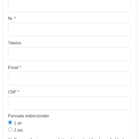
Nr.
*
Telefon
Email
*
CNP
*
Perioada redirecționării
1 an
2 ani