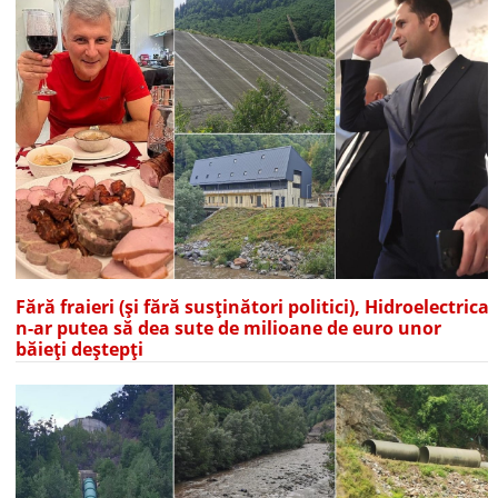
Fără fraieri (și fără susținători politici), Hidroelectrica
n-ar putea să dea sute de milioane de euro unor
băieți deștepți