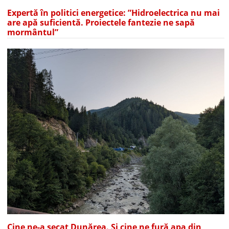
Expertă în politici energetice: ”Hidroelectrica nu mai
are apă suficientă. Proiectele fantezie ne sapă
mormântul”
Cine ne-a secat Dunărea. Și cine ne fură apa din