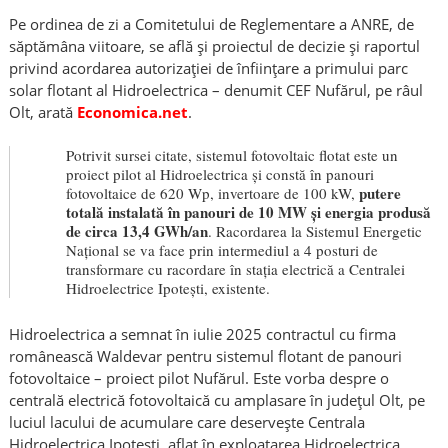
Pe ordinea de zi a Comitetului de Reglementare a ANRE, de
săptămâna viitoare, se află și proiectul de decizie și raportul
privind acordarea autorizației de înființare a primului parc
solar flotant al Hidroelectrica – denumit CEF Nufărul, pe râul
Olt, arată
Economica.net
.
Potrivit sursei citate, sistemul fotovoltaic flotat este un
proiect pilot al Hidroelectrica și constă în panouri
putere
fotovoltaice de 620 Wp, invertoare de 100 kW,
totală instalată în panouri de 10 MW și energia produsă
de circa 13,4 GWh/an
. Racordarea la Sistemul Energetic
Național se va face prin intermediul a 4 posturi de
transformare cu racordare în stația electrică a Centralei
Hidroelectrice Ipotești, existente.
Hidroelectrica a semnat în iulie 2025 contractul cu firma
românească Waldevar pentru sistemul flotant de panouri
fotovoltaice – proiect pilot Nufărul. Este vorba despre o
centrală electrică fotovoltaică cu amplasare în județul Olt, pe
luciul lacului de acumulare care deservește Centrala
Hidroelectrica Ipotești, aflat în exploatarea Hidroelectrica.