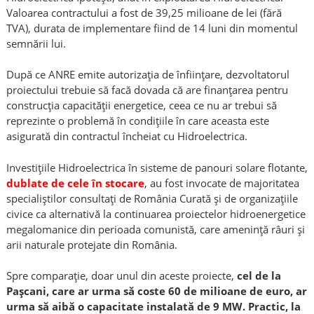
Valoarea contractului a fost de 39,25 milioane de lei (fără
TVA), durata de implementare fiind de 14 luni din momentul
semnării lui.
După ce ANRE emite autorizația de înființare, dezvoltatorul
proiectului trebuie să facă dovada că are finanțarea pentru
construcția capacității energetice, ceea ce nu ar trebui să
reprezinte o problemă în condițiile în care aceasta este
asigurată din contractul încheiat cu Hidroelectrica.
Investițiile Hidroelectrica în sisteme de panouri solare flotante,
dublate de cele în stocare
, au fost invocate de majoritatea
specialiștilor consultați de România Curată și de organizațiile
civice ca alternativă la continuarea proiectelor hidroenergetice
megalomanice din perioada comunistă, care amenință râuri și
arii naturale protejate din România.
Spre comparație, doar unul din aceste proiecte,
cel de la
Pașcani, care ar urma să coste 60 de milioane de euro, ar
urma să aibă o capacitate instalată de 9 MW. Practic, la