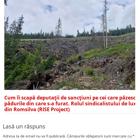
Cum îi scapă deputații de sancțiuni pe cei care păzesc
pădurile din care s-a furat. Rolul sindicalistului de lux
din Romsilva (RISE Project)
Lasă un răspuns
Adresa ta de email nu va fi publicată.
Câmpurile obligatorii sunt marcate cu
*