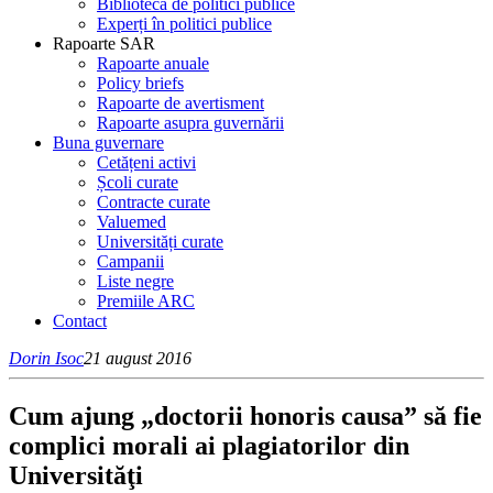
Bibliotecă de politici publice
Experți în politici publice
Rapoarte SAR
Rapoarte anuale
Policy briefs
Rapoarte de avertisment
Rapoarte asupra guvernării
Buna guvernare
Cetățeni activi
Școli curate
Contracte curate
Valuemed
Universități curate
Campanii
Liste negre
Premiile ARC
Contact
Dorin Isoc
21 august 2016
Cum ajung „doctorii honoris causa” să fie
complici morali ai plagiatorilor din
Universităţi