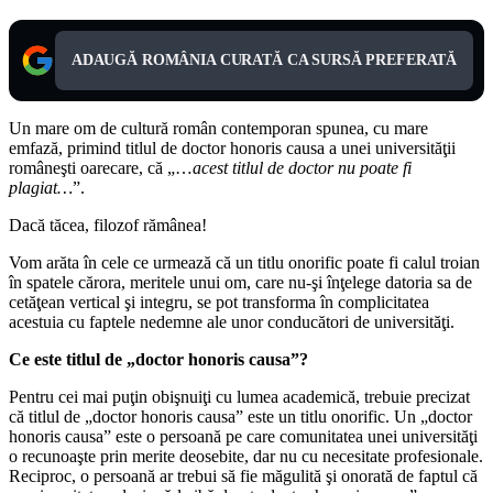
ADAUGĂ ROMÂNIA CURATĂ CA SURSĂ PREFERATĂ
Un mare om de cultură român contemporan spunea, cu mare
emfază, primind titlul de doctor honoris causa a unei universităţii
româneşti oarecare, că „…
acest titlul de doctor nu poate fi
plagiat…
”.
Dacă tăcea, filozof rămânea!
Vom arăta în cele ce urmează că un titlu onorific poate fi calul troian
în spatele cărora, meritele unui om, care nu-şi înţelege datoria sa de
cetăţean vertical şi integru, se pot transforma în complicitatea
acestuia cu faptele nedemne ale unor conducători de universităţi.
Ce este titlul de „doctor honoris causa”?
Pentru cei mai puţin obişnuiţi cu lumea academică, trebuie precizat
că titlul de „doctor honoris causa” este un titlu onorific. Un „doctor
honoris causa” este o persoană pe care comunitatea unei universităţi
o recunoaşte prin merite deosebite, dar nu cu necesitate profesionale.
Reciproc, o persoană ar trebui să fie măgulită şi onorată de faptul că