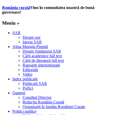
România curată
Vino în comunitatea noastră de bună
guvernare!
Meniu »
SAR
Despre noi
Istoria SAR
Alina Mungiu-Pippidi
Despre fondatorul SAR
Cărți academice full text
Cărți de literatură full text
Rapoarte internaționale
Editoriale
Video
Index publicații
Publicații SAR
PolSci
Oameni
Consiliul Director
Redacția România Curată
Organizații în familia României Curate
Politici publice