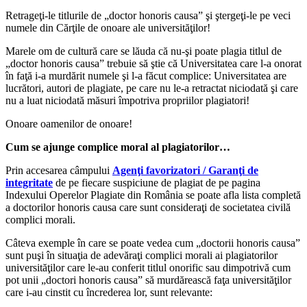
Retrageţi-le titlurile de „doctor honoris causa” şi ştergeţi-le pe veci
numele din Cărţile de onoare ale universităţilor!
Marele om de cultură care se lăuda că nu-şi poate plagia titlul de
„doctor honoris causa” trebuie să ştie că Universitatea care l-a onorat
în faţă i-a murdărit numele şi l-a făcut complice: Universitatea are
lucrători, autori de plagiate, pe care nu le-a retractat niciodată şi care
nu a luat niciodată măsuri împotriva propriilor plagiatori!
Onoare oamenilor de onoare!
Cum se ajunge complice moral al plagiatorilor…
Prin accesarea câmpului
Agenţi favorizatori / Garanţi de
integritate
de pe fiecare suspiciune de plagiat de pe pagina
Indexului Operelor Plagiate din România se poate afla lista completă
a doctorilor honoris causa care sunt consideraţi de societatea civilă
complici morali.
Câteva exemple în care se poate vedea cum „doctorii honoris causa”
sunt puşi în situaţia de adevăraţi complici morali ai plagiatorilor
universităţilor care le-au conferit titlul onorific sau dimpotrivă cum
pot unii „doctori honoris causa” să murdărească faţa universităţilor
care i-au cinstit cu încrederea lor, sunt relevante: