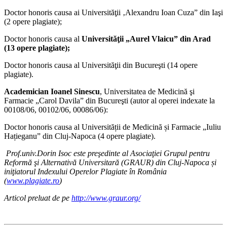
Doctor honoris causa ai Universităţii ‚Alexandru Ioan Cuza” din Iaşi
(2 opere plagiate);
Doctor honoris causa al
Universităţii „Aurel Vlaicu” din Arad
(13 opere plagiate);
Doctor honoris causa al Universităţii din Bucureşti (14 opere
plagiate).
Academician Ioanel Sinescu
, Universitatea de Medicină şi
Farmacie „Carol Davila” din Bucureşti (autor al operei indexate la
00108/06, 00102/06, 00086/06):
Doctor honoris causa al Universității de Medicină și Farmacie „Iuliu
Hațieganu” din Cluj-Napoca (4 opere plagiate).
Prof.univ.Dorin Isoc este preşedinte al Asociaţiei Grupul pentru
Reformă şi Alternativă Universitară (GRAUR) din Cluj-Napoca și
iniţiatorul Indexului Operelor Plagiate în România
(
www.plagiate.ro
)
Articol preluat de pe
http://www.graur.org/