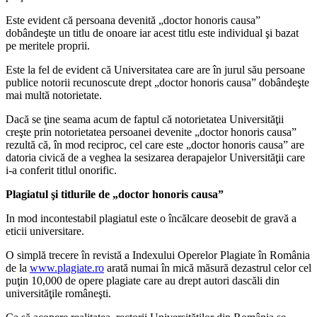
Este evident că persoana devenită „doctor honoris causa”
dobândeşte un titlu de onoare iar acest titlu este individual şi bazat
pe meritele proprii.
Este la fel de evident că Universitatea care are în jurul său persoane
publice notorii recunoscute drept „doctor honoris causa” dobândeşte
mai multă notorietate.
Dacă se ţine seama acum de faptul că notorietatea Universităţii
creşte prin notorietatea persoanei devenite „doctor honoris causa”
rezultă că, în mod reciproc, cel care este „doctor honoris causa” are
datoria civică de a veghea la sesizarea derapajelor Universităţii care
i-a conferit titlul onorific.
Plagiatul şi titlurile de „doctor honoris causa”
In mod incontestabil plagiatul este o încălcare deosebit de gravă a
eticii uni­ver­sitare.
O simplă trecere în revistă a Indexului Operelor Plagiate în România
de la
www.plagiate.ro
arată numai în mică măsură dezastrul celor cel
puţin 10,000 de opere plagiate care au drept autori dascăli din
universităţile româneşti.