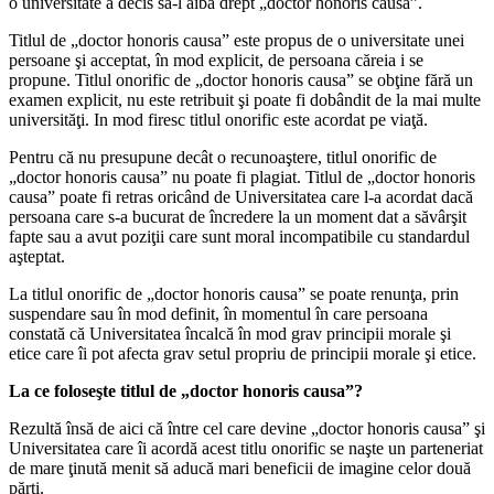
o universitate a decis să-l aibă drept „doctor honoris causa”.
Titlul de „doctor honoris causa” este propus de o universitate unei
persoane şi acceptat, în mod explicit, de persoana căreia i se
propune. Titlul onorific de „doctor honoris causa” se obţine fără un
examen explicit, nu este retribuit şi poate fi dobândit de la mai multe
universităţi. In mod firesc titlul onorific este acordat pe viaţă.
Pentru că nu presupune decât o recunoaştere, titlul onorific de
„doctor honoris causa” nu poate fi plagiat. Titlul de „doctor honoris
causa” poate fi retras oricând de Universitatea care l-a acordat dacă
persoana care s-a bucurat de încredere la un moment dat a săvârşit
fapte sau a avut poziţii care sunt moral incompatibile cu standardul
aşteptat.
La titlul onorific de „doctor honoris causa” se poate renunţa, prin
suspendare sau în mod definit, în momentul în care persoana
constată că Universitatea încalcă în mod grav principii morale şi
etice care îi pot afecta grav setul propriu de principii morale şi etice.
La ce foloseşte titlul de „doctor honoris causa”?
Rezultă însă de aici că între cel care devine „doctor honoris causa” şi
Universitatea care îi acordă acest titlu onorific se naşte un parteneriat
de mare ţinută menit să aducă mari beneficii de imagine celor două
părţi.