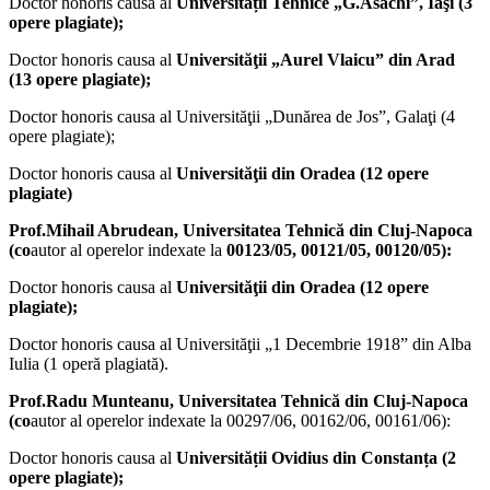
Doctor honoris causa al
Universității Tehnice „G.Asachi”, Iaşi (3
opere plagiate);
Doctor honoris causa al
Universităţii „Aurel Vlaicu” din Arad
(13 opere plagiate);
Doctor honoris causa al Universităţii „Dunărea de Jos”, Galaţi (4
opere plagiate);
Doctor honoris causa al
Universităţii din Oradea (12 opere
plagiate)
Prof.Mihail Abrudean, Universitatea Tehnică din Cluj-Napoca
(co
autor al operelor indexate la
00123/05, 00121/05, 00120/05):
Doctor honoris causa al
Universităţii din Oradea (12 opere
plagiate);
Doctor honoris causa al Universităţii „1 Decembrie 1918” din Alba
Iulia (1 operă plagiată).
Prof.Radu Munteanu, Universitatea Tehnică din Cluj-Napoca
(co
autor al operelor indexate la 00297/06, 00162/06, 00161/06):
Doctor honoris causa al
Universității Ovidius din Constanța (2
opere plagiate);