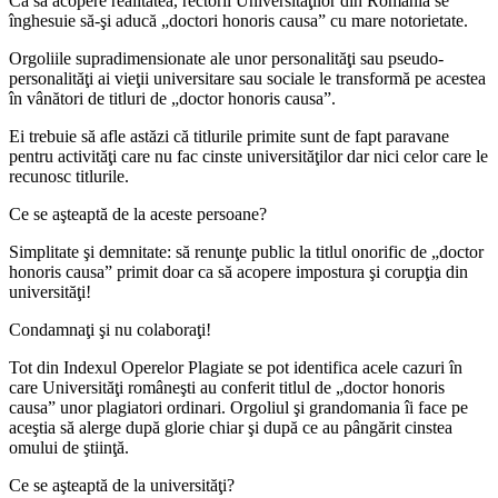
Ca să acopere realitatea, rectorii Universităţilor din România se
înghesuie să-şi aducă „doctori honoris causa” cu mare notorietate.
Orgoliile supradimensionate ale unor personalităţi sau pseudo-
personalităţi ai vieţii universitare sau sociale le transformă pe acestea
în vânători de titluri de „doctor honoris causa”.
Ei trebuie să afle astăzi că titlurile primite sunt de fapt paravane
pentru activităţi care nu fac cinste universităţilor dar nici celor care le
recunosc titlurile.
Ce se aşteaptă de la aceste persoane?
Simplitate şi demnitate: să renunţe public la titlul onorific de „doctor
honoris causa” primit doar ca să acopere impostura şi corupţia din
universităţi!
Condamnaţi şi nu colaboraţi!
Tot din Indexul Operelor Plagiate se pot identifica acele cazuri în
care Universităţi româneşti au conferit titlul de „doctor honoris
causa” unor plagiatori ordinari. Orgoliul şi grandomania îi face pe
aceştia să alerge după glorie chiar şi după ce au pângărit cinstea
omului de ştiinţă.
Ce se aşteaptă de la universităţi?