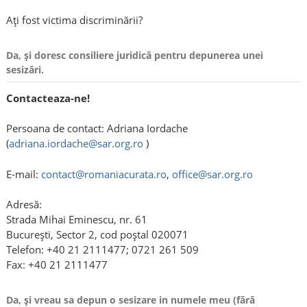
Ați fost victima discriminării?
Da, și doresc consiliere juridică pentru depunerea unei
sesizări.
Contacteaza-ne!
Persoana de contact: Adriana Iordache
(
adriana.iordache@sar.org.ro
)
E-mail:
contact@romaniacurata.ro
,
office@sar.org.ro
Adresă:
Strada Mihai Eminescu, nr. 61
Bucureşti, Sector 2, cod poştal 020071
Telefon: +40 21 2111477; 0721 261 509
Fax: +40 21 2111477
Da, și vreau sa depun o sesizare in numele meu (fără