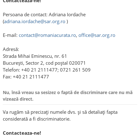
Contacteaza-ne!
Persoana de contact: Adriana Iordache
(
adriana.iordache@sar.org.ro
)
E-mail:
contact@romaniacurata.ro
,
office@sar.org.ro
Adresă:
Strada Mihai Eminescu, nr. 61
Bucureşti, Sector 2, cod poştal 020071
Telefon: +40 21 2111477; 0721 261 509
Fax: +40 21 2111477
Nu, însă vreau sa sesizez o faptă de discriminare care nu mă
vizează direct.
Va rugăm să precizați numele dvs. și să detaliați fapta
considerată a fi discriminatorie.
Contacteaza-ne!