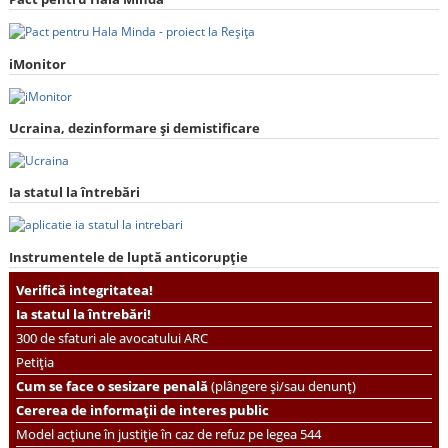
iMonitor
Ucraina, dezinformare și demistificare
Ia statul la întrebări
Instrumentele de luptă anticorupție
Verifică integritatea!
Ia statul la întrebări!
300 de sfaturi ale avocatului ARC
Petiția
Cum se face o sesizare penală
(plângere și/sau denunț)
Cererea de informații de interes public
Model acțiune în justiție în caz de refuz pe legea 544