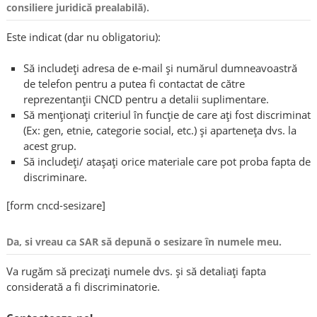
consiliere juridică prealabilă).
Este indicat (dar nu obligatoriu):
Să includeți adresa de e-mail și numărul dumneavoastră
de telefon pentru a putea fi contactat de către
reprezentanții CNCD pentru a detalii suplimentare.
Să menționați criteriul în funcție de care ați fost discriminat
(Ex: gen, etnie, categorie social, etc.) și aparteneța dvs. la
acest grup.
Să includeți/ atașați orice materiale care pot proba fapta de
discriminare.
[form cncd-sesizare]
Da, si vreau ca SAR să depună o sesizare în numele meu.
Va rugăm să precizați numele dvs. și să detaliați fapta
considerată a fi discriminatorie.