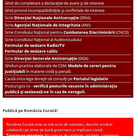
Ghid de completare a declarației de avere și de interese
Ghid privind incompatibilitățile și conflictele de interese
Scrie
Direcției Naționale Anticorupție
(DNA)
Scrie
Agenției Naționale de Integritate
(ANI)
Scrie
Consiliului Național pentru
Combaterea Discriminării
(CNCD)
Scrie Consiliului Național al Audiovizualului
Formular de sesizare Radio/TV
Formular de sesizare cablu
Scrie
Direcției Generale Anticorupție
(DGA)
Ghiduri practice elaborate de CSM:
Modele de cereri pentru
justițiabili
în materie civilă și penală
Caută orice lege dorești să consulți pe
Portalul legislativ
Posturi.gov.ro -
verifică posturile vacante în administrația
publică și sesizează-ne în caz de nereguli.
Publică pe România Curată!
România Curată este un site scris de voluntari, deschis oricărei
colaborări pe teme de bună guvernare și implicare civică.
Trimite-ne reportaje
din viața ta de cetățean, anchete, comentarii,