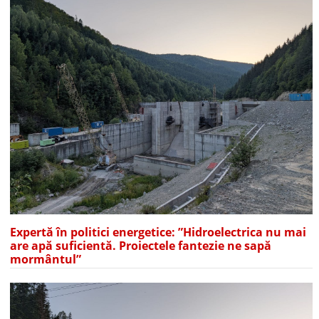
Expertă în politici energetice: ”Hidroelectrica nu mai
are apă suficientă. Proiectele fantezie ne sapă
mormântul”