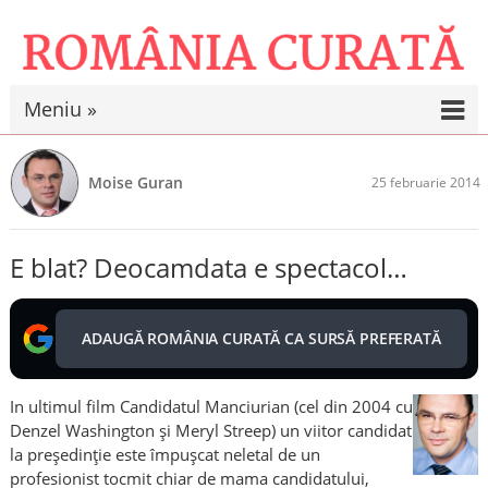
Meniu »
Moise Guran
25 februarie 2014
E blat? Deocamdata e spectacol…
ADAUGĂ ROMÂNIA CURATĂ CA SURSĂ PREFERATĂ
In ultimul film Candidatul Manciurian (cel din 2004 cu
Denzel Washington şi Meryl Streep) un viitor candidat
la preşedinţie este împuşcat neletal de un
profesionist tocmit chiar de mama candidatului,