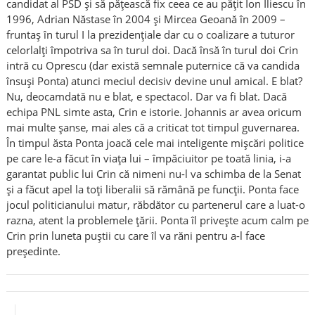
candidat al PSD şi să păţească fix ceea ce au păţit Ion Iliescu în
1996, Adrian Năstase în 2004 şi Mircea Geoană în 2009 –
fruntaş în turul I la prezidenţiale dar cu o coalizare a tuturor
celorlalţi împotriva sa în turul doi. Dacă însă în turul doi Crin
intră cu Oprescu (dar există semnale puternice că va candida
însuşi Ponta) atunci meciul decisiv devine unul amical. E blat?
Nu, deocamdată nu e blat, e spectacol. Dar va fi blat. Dacă
echipa PNL simte asta, Crin e istorie. Johannis ar avea oricum
mai multe şanse, mai ales că a criticat tot timpul guvernarea.
În timpul ăsta Ponta joacă cele mai inteligente mişcări politice
pe care le-a făcut în viaţa lui – împăciuitor pe toată linia, i-a
garantat public lui Crin că nimeni nu-l va schimba de la Senat
şi a făcut apel la toţi liberalii să rămână pe funcţii. Ponta face
jocul politicianului matur, răbdător cu partenerul care a luat-o
razna, atent la problemele ţării. Ponta îl priveşte acum calm pe
Crin prin luneta puştii cu care îl va răni pentru a-l face
preşedinte.