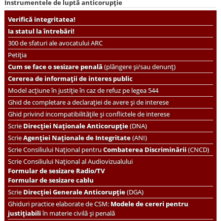
Instrumentele de luptă anticorupție
Verifică integritatea!
Ia statul la întrebări!
300 de sfaturi ale avocatului ARC
Petiția
Cum se face o sesizare penală
(plângere și/sau denunț)
Cererea de informații de interes public
Model acțiune în justiție în caz de refuz pe legea 544
Ghid de completare a declarației de avere și de interese
Ghid privind incompatibilitățile și conflictele de interese
Scrie
Direcției Naționale Anticorupție
(DNA)
Scrie
Agenției Naționale de Integritate
(ANI)
Scrie
Consiliului Național pentru
Combaterea Discriminării
(CNCD)
Scrie Consiliului Național al Audiovizualului
Formular de sesizare Radio/TV
Formular de sesizare cablu
Scrie
Direcției Generale Anticorupție
(DGA)
Ghiduri practice elaborate de CSM:
Modele de cereri pentru
justițiabili
în materie civilă și penală