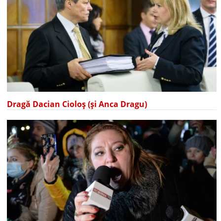
Dragă Dacian Cioloș (și Anca Dragu)