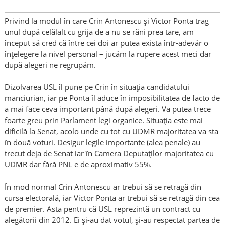
Privind la modul în care Crin Antonescu şi Victor Ponta trag
unul după celălalt cu grija de a nu se răni prea tare, am
început să cred că între cei doi ar putea exista într-adevăr o
înţelegere la nivel personal – jucăm la rupere acest meci dar
după alegeri ne regrupăm.
Dizolvarea USL îl pune pe Crin în situaţia candidatului
manciurian, iar pe Ponta îl aduce în imposibilitatea de facto de
a mai face ceva important până după alegeri. Va putea trece
foarte greu prin Parlament legi organice. Situaţia este mai
dificilă la Senat, acolo unde cu tot cu UDMR majoritatea va sta
în două voturi. Desigur legile importante (alea penale) au
trecut deja de Senat iar în Camera Deputaţilor majoritatea cu
UDMR dar fără PNL e de aproximativ 55%.
În mod normal Crin Antonescu ar trebui să se retragă din
cursa electorală, iar Victor Ponta ar trebui să se retragă din cea
de premier. Asta pentru că USL reprezintă un contract cu
alegătorii din 2012. Ei şi-au dat votul, şi-au respectat partea de