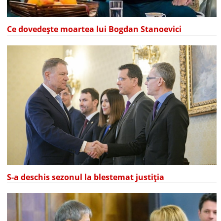
Ce dovedește moartea lui Bogdan Stanoevici
S-a deschis sezonul la blestemat justiția