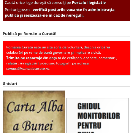
Caută orice lege dorești să consulți pe
Portalul legislativ
Posturi.gov.ro -
verifică posturile vacante în administrația
publică și sesizează-ne în caz de nereguli.
Publică pe România Curată!
România Curată este un site scris de voluntari, deschis oricărei
colaborări pe teme de bună guvernare și implicare civică.
Trimite-ne reportaje
din viața ta de cetățean, anchete, comentarii,
relatări, înregistrări video sau fotografii pe adresa
contact@romaniacurata.ro
.
Ghiduri