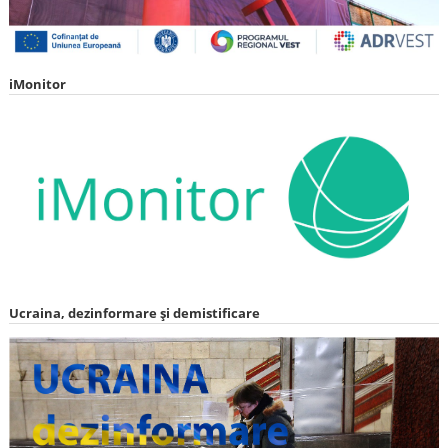
iMonitor
Ucraina, dezinformare și demistificare