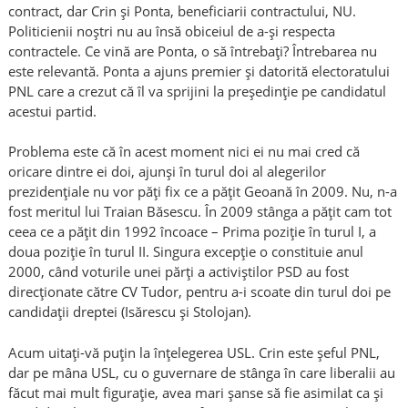
contract, dar Crin şi Ponta, beneficiarii contractului, NU.
Politicienii noştri nu au însă obiceiul de a-şi respecta
contractele. Ce vină are Ponta, o să întrebaţi? Întrebarea nu
este relevantă. Ponta a ajuns premier şi datorită electoratului
PNL care a crezut că îl va sprijini la preşedinţie pe candidatul
acestui partid.
Problema este că în acest moment nici ei nu mai cred că
oricare dintre ei doi, ajunşi în turul doi al alegerilor
prezidenţiale nu vor păţi fix ce a păţit Geoană în 2009. Nu, n-a
fost meritul lui Traian Băsescu. În 2009 stânga a păţit cam tot
ceea ce a păţit din 1992 încoace – Prima poziţie în turul I, a
doua poziţie în turul II. Singura excepţie o constituie anul
2000, când voturile unei părţi a activiştilor PSD au fost
direcţionate către CV Tudor, pentru a-i scoate din turul doi pe
candidaţii dreptei (Isărescu şi Stolojan).
Acum uitaţi-vă puţin la înţelegerea USL. Crin este şeful PNL,
dar pe mâna USL, cu o guvernare de stânga în care liberalii au
făcut mai mult figuraţie, avea mari şanse să fie asimilat ca şi