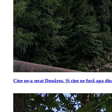
Cine ne-a secat Dunărea. Și cine ne fură apa di