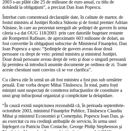
2003 s-au plătit câte 25 de milioane de euro anual, cu titlu de
dobândă la obligaţiuni”, a precizat Dan Ioan Popescu.
Întrebat cum comentează declaraţiile date, în calitate de martor, de
fostul ministru al Justiţiei Rodica Stănoiu şi de fostul premier Adrian
Năstase, în care au prezentat nereguli ale şedinţei de guvern în urma
căreia s-a dat OUG 118/2003 prin care datoriile bugetare restante
ale Rompetrol Rafinare, de aproximativ 603 milioane de dolari, au
fost convertite în obligaţiuni subscrise de Ministerul Finanţelor, Dan
Ioan Popescu a spus: “Şedinţele de guvern aveau doar două
persoane cu drept de veto: primul ministru şi ministrul Justiţiei.
Doar două persoane aveau drept de veto şi doar o singură persoană
îşi permitea să introducă anumite documente pe ordinea de zi. Toate
aceste chestiuni sunt convins că se vor clarifica”.
Cu câteva zile în urmă un alt fost ministru a fost pus sub urmărire
penală. Este vorba despre Mihai Tănăsescu. În total, patru foști
miniștri sunt suspectați de comiterea infracţiunilor de constituire a
unui grup infracţional organizat şi complicitate la delapidare.
“În cauză există suspiciunea rezonabilă că, în perioada septembrie-
octombrie 2003, ministrul Finanţelor Publice, Tănăsescu Claudiu
Mihai şi ministrul Economiei şi Comerţului, Popescu Ioan Dan, şi-
au exercitat cu rea credinţă atribuţiile de serviciu, în urma unei
înţelegeri cu Patriciu Dan Costache, George Philip Stephenson şi