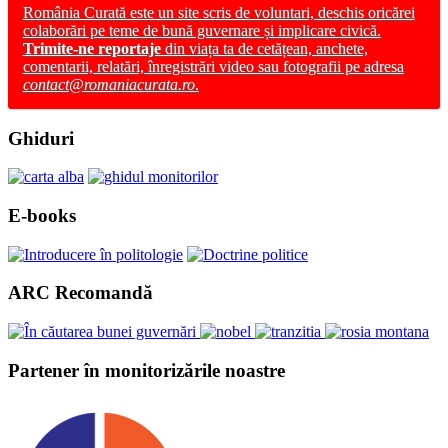
România Curată este un site scris de voluntari, deschis oricărei
colaborări pe teme de bună guvernare și implicare civică.
Trimite-ne reportaje
din viața ta de cetățean, anchete,
comentarii, relatări, înregistrări video sau fotografii pe adresa
contact@romaniacurata.ro
.
Ghiduri
E-books
ARC Recomandă
Partener în monitorizările noastre