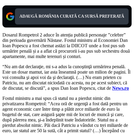
ADAUGĂ ROMÂNIA CURATĂ CA SURSĂ PREFERATĂ
Dosarul Rompetrol 2 aduce în atenția publică personaje ”celebre”
din perioada guvernării Năstase. Fostul ministru al Economiei Dan
Ioan Popescu a fost chemat astăzi la DIICOT unde a fost pus sub
urmărire penală și a a aflat că procurorii i-au pus sub sechestru două
apartamente, mai multe terenuri și conturi.
“Nu am dat declaraţie, mi s-a adus la cunoştinţă urmărirea penală.
Este un dosar mamut, iar asta înseamnă poate un milion de pagini. Îl
voi consulta şi apoi voi da şi declaraţii. (…) Nu eram prieten cu
Patriciu, nu am discutat niciodată cu acesta, nu pe acest subiect, că
de discutat, se discută”, a spus Dan Ioan Popescu, citat de
News.ro
Fostul ministru a mai spus că statul nu a pierdut nimic din
privatizarea Rompetrol: “Acea oră de urgenţă a fost dată pentru un
agent economic care între timp a plătit zece miliarde de euro la
bugetul de stat, care asigură şapte mii de locuri de muncă şi care,
după părerea mea, şi-a îndeplinit toate îndatoririle. Statul nu a
pierdut absolut nimic. Păi dacă Patriciu a vândut cu trei miliarde de
euro, iar statul are 50 la sută, cât a primit statul? (…) Începând cu