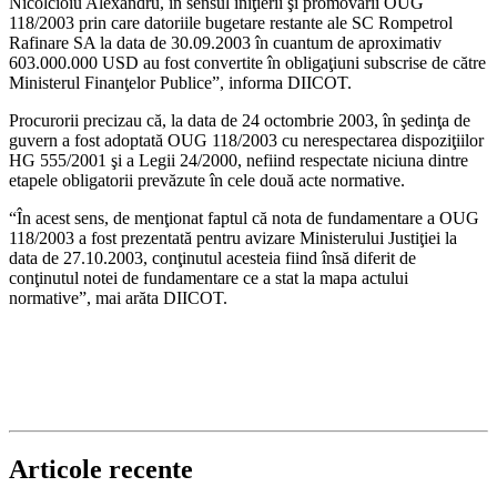
Nicolcioiu Alexandru, în sensul iniţierii şi promovării OUG
118/2003 prin care datoriile bugetare restante ale SC Rompetrol
Rafinare SA la data de 30.09.2003 în cuantum de aproximativ
603.000.000 USD au fost convertite în obligaţiuni subscrise de către
Ministerul Finanţelor Publice”, informa DIICOT.
Procurorii precizau că, la data de 24 octombrie 2003, în şedinţa de
guvern a fost adoptată OUG 118/2003 cu nerespectarea dispoziţiilor
HG 555/2001 şi a Legii 24/2000, nefiind respectate niciuna dintre
etapele obligatorii prevăzute în cele două acte normative.
“În acest sens, de menţionat faptul că nota de fundamentare a OUG
118/2003 a fost prezentată pentru avizare Ministerului Justiţiei la
data de 27.10.2003, conţinutul acesteia fiind însă diferit de
conţinutul notei de fundamentare ce a stat la mapa actului
normative”, mai arăta DIICOT.
Articole recente