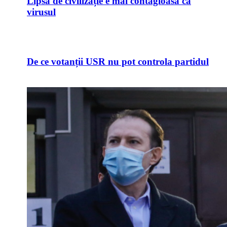
Lipsa de civilizație e mai contagioasă ca
virusul
De ce votanții USR nu pot controla partidul