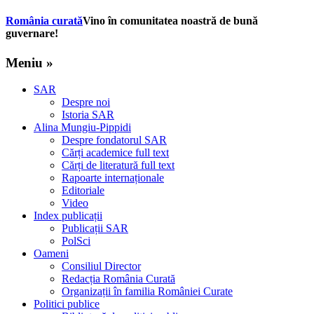
România curată
Vino în comunitatea noastră de bună
guvernare!
Meniu »
SAR
Despre noi
Istoria SAR
Alina Mungiu-Pippidi
Despre fondatorul SAR
Cărți academice full text
Cărți de literatură full text
Rapoarte internaționale
Editoriale
Video
Index publicații
Publicații SAR
PolSci
Oameni
Consiliul Director
Redacția România Curată
Organizații în familia României Curate
Politici publice