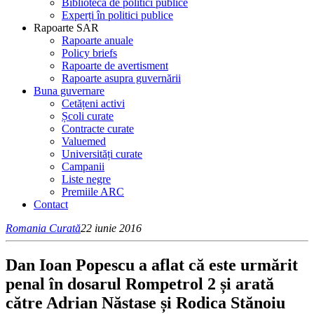
Bibliotecă de politici publice
Experți în politici publice
Rapoarte SAR
Rapoarte anuale
Policy briefs
Rapoarte de avertisment
Rapoarte asupra guvernării
Buna guvernare
Cetățeni activi
Școli curate
Contracte curate
Valuemed
Universități curate
Campanii
Liste negre
Premiile ARC
Contact
Romania Curată
22 iunie 2016
Dan Ioan Popescu a aflat că este urmărit
penal în dosarul Rompetrol 2 și arată
către Adrian Năstase și Rodica Stănoiu