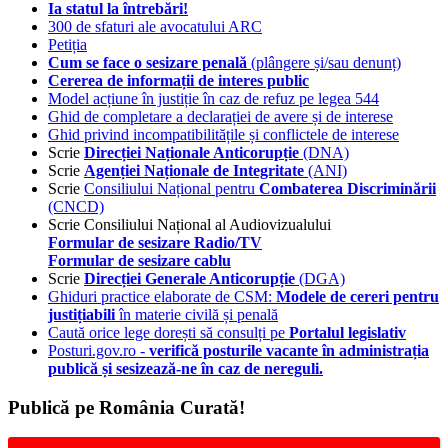
Ia statul la întrebări!
300 de sfaturi ale avocatului ARC
Petiția
Cum se face o sesizare penală
(plângere și/sau denunț)
Cererea de informații de interes public
Model acțiune în justiție în caz de refuz pe legea 544
Ghid de completare a declarației de avere și de interese
Ghid privind incompatibilitățile și conflictele de interese
Scrie
Direcției Naționale Anticorupție
(DNA)
Scrie
Agenției Naționale de Integritate
(ANI)
Scrie
Consiliului Național pentru
Combaterea Discriminării
(CNCD)
Scrie Consiliului Național al Audiovizualului
Formular de sesizare Radio/TV
Formular de sesizare cablu
Scrie
Direcției Generale Anticorupție
(DGA)
Ghiduri practice elaborate de CSM:
Modele de cereri pentru
justițiabili
în materie civilă și penală
Caută orice lege dorești să consulți pe
Portalul legislativ
Posturi.gov.ro -
verifică posturile vacante în administrația
publică și sesizează-ne în caz de nereguli.
Publică pe România Curată!