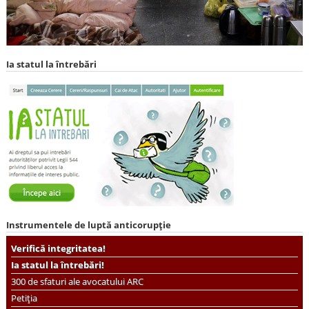
Ia statul la întrebări
Instrumentele de luptă anticorupție
Verifică integritatea!
Ia statul la întrebări!
300 de sfaturi ale avocatului ARC
Petiția