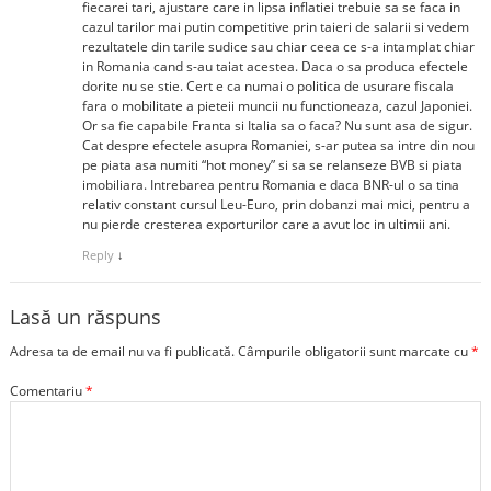
fiecarei tari, ajustare care in lipsa inflatiei trebuie sa se faca in
cazul tarilor mai putin competitive prin taieri de salarii si vedem
rezultatele din tarile sudice sau chiar ceea ce s-a intamplat chiar
in Romania cand s-au taiat acestea. Daca o sa produca efectele
dorite nu se stie. Cert e ca numai o politica de usurare fiscala
fara o mobilitate a pieteii muncii nu functioneaza, cazul Japoniei.
Or sa fie capabile Franta si Italia sa o faca? Nu sunt asa de sigur.
Cat despre efectele asupra Romaniei, s-ar putea sa intre din nou
pe piata asa numiti “hot money” si sa se relanseze BVB si piata
imobiliara. Intrebarea pentru Romania e daca BNR-ul o sa tina
relativ constant cursul Leu-Euro, prin dobanzi mai mici, pentru a
nu pierde cresterea exporturilor care a avut loc in ultimii ani.
Reply
↓
Lasă un răspuns
Adresa ta de email nu va fi publicată.
Câmpurile obligatorii sunt marcate cu
*
Comentariu
*