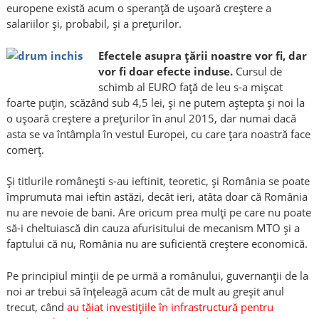
europene există acum o speranţă de uşoară creştere a
salariilor şi, probabil, şi a preţurilor.
Efectele asupra ţării noastre vor fi, dar
vor fi doar efecte induse.
Cursul de
schimb al EURO faţă de leu s-a mişcat
foarte puţin, scăzând sub 4,5 lei, şi ne putem aştepta şi noi la
o uşoară creştere a preţurilor în anul 2015, dar numai dacă
asta se va întâmpla în vestul Europei, cu care ţara noastră face
comerţ.
Şi titlurile româneşti s-au ieftinit, teoretic, şi România se poate
împrumuta mai ieftin astăzi, decât ieri, atâta doar că România
nu are nevoie de bani. Are oricum prea mulţi pe care nu poate
să-i cheltuiască din cauza afurisitului de mecanism MTO şi a
faptului că nu, România nu are suficientă creştere economică.
Pe principiul minţii de pe urmă a românului, guvernanţii de la
noi ar trebui să înţeleagă acum cât de mult au greşit anul
trecut, când
au tăiat investiţiile în infrastructură pentru