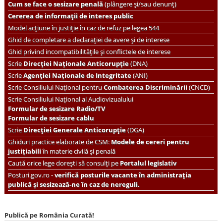
Cum se face o sesizare penală
(plângere și/sau denunț)
Cererea de informații de interes public
Model acțiune în justiție în caz de refuz pe legea 544
Ghid de completare a declarației de avere și de interese
Ghid privind incompatibilitățile și conflictele de interese
Scrie
Direcției Naționale Anticorupție
(DNA)
Scrie
Agenției Naționale de Integritate
(ANI)
Scrie
Consiliului Național pentru
Combaterea Discriminării
(CNCD)
Scrie Consiliului Național al Audiovizualului
Formular de sesizare Radio/TV
Formular de sesizare cablu
Scrie
Direcției Generale Anticorupție
(DGA)
Ghiduri practice elaborate de CSM:
Modele de cereri pentru
justițiabili
în materie civilă și penală
Caută orice lege dorești să consulți pe
Portalul legislativ
Posturi.gov.ro -
verifică posturile vacante în administrația
publică și sesizează-ne în caz de nereguli.
Publică pe România Curată!