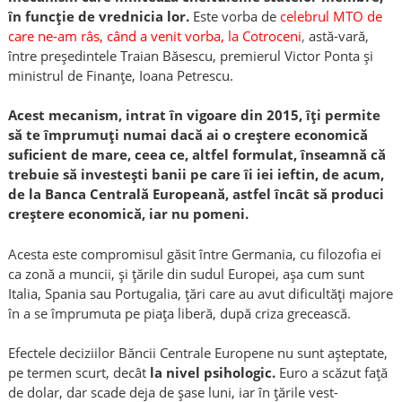
în funcţie de vrednicia lor.
Este vorba de
celebrul MTO de
care ne-am râs, când a venit vorba, la Cotroceni
,
astă-vară,
între preşedintele Traian Băsescu, premierul Victor Ponta şi
ministrul de Finanţe, Ioana Petrescu.
Acest mecanism, intrat în vigoare din 2015, îţi permite
să te împrumuţi numai dacă ai o creştere economică
suficient de mare, ceea ce, altfel formulat, înseamnă că
trebuie să investeşti banii pe care îi iei ieftin, de acum,
de la Banca Centrală Europeană, astfel încât să produci
creştere economică, iar nu pomeni.
Acesta este compromisul găsit între Germania, cu filozofia ei
ca zonă a muncii, şi ţările din sudul Europei, aşa cum sunt
Italia, Spania sau Portugalia, ţări care au avut dificultăţi majore
în a se împrumuta pe piaţa liberă, după criza grecească.
Efectele deciziilor Băncii Centrale Europene nu sunt aşteptate,
pe termen scurt, decât
la nivel psihologic.
Euro a scăzut faţă
de dolar, dar scade deja de şase luni, iar în ţările vest-