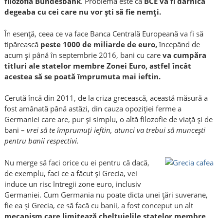
filozofia Bundesbank
. Problema este că
BCE va fi darnică
degeaba cu cei care nu vor şti să fie nemţi.
În esenţă, ceea ce va face Banca Centrală Europeană va fi să
tipărească
peste 1000 de miliarde de euro,
începând de
acum şi până în septembrie 2016, bani cu care
va cumpăra
titluri ale statelor membre Zonei Euro, astfel încât
acestea să se poată împrumuta mai ieftin.
Cerută încă din 2011, de la criza grecească, această măsură a
fost amânată până astăzi, din cauza opoziţiei ferme a
Germaniei care are, pur şi simplu, o altă filozofie de viaţă şi de
bani –
vrei să te împrumuţi ieftin, atunci va trebui să munceşti
pentru banii respectivi.
Nu merge să faci orice cu ei pentru că dacă,
de exemplu, faci ce a făcut şi Grecia, vei
induce un risc întregii zone euro, inclusiv
Germaniei. Cum Germania nu poate dicta unei ţări suverane,
fie ea şi Grecia, ce să facă cu banii, a fost conceput un alt
mecanism care limitează cheltuielile statelor membre,