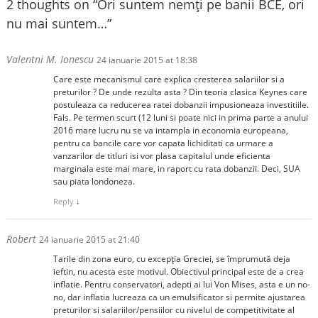
2 thoughts on “
Ori suntem nemţi pe banii BCE, ori
nu mai suntem…
”
Valentni M. Ionescu
24 ianuarie 2015 at 18:38
Care este mecanismul care explica cresterea salariilor si a
preturilor ? De unde rezulta asta ? Din teoria clasica Keynes care
postuleaza ca reducerea ratei dobanzii impusioneaza investitiile.
Fals. Pe termen scurt (12 luni si poate nici in prima parte a anului
2016 mare lucru nu se va intampla in economia europeana,
pentru ca bancile care vor capata lichiditati ca urmare a
vanzarilor de titluri isi vor plasa capitalul unde eficienta
marginala este mai mare, in raport cu rata dobanzii. Deci, SUA
sau piata londoneza.
Reply
↓
Robert
24 ianuarie 2015 at 21:40
Tarile din zona euro, cu excepția Greciei, se împrumută deja
ieftin, nu acesta este motivul. Obiectivul principal este de a crea
inflatie. Pentru conservatori, adepti ai lui Von Mises, asta e un no-
no, dar inflatia lucreaza ca un emulsificator si permite ajustarea
preturilor si salariilor/pensiilor cu nivelul de competitivitate al