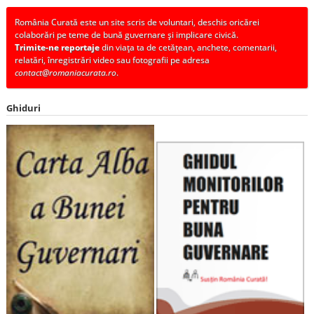
România Curată este un site scris de voluntari, deschis oricărei
colaborări pe teme de bună guvernare și implicare civică.
Trimite-ne reportaje
din viața ta de cetățean, anchete, comentarii,
relatări, înregistrări video sau fotografii pe adresa
contact@romaniacurata.ro
.
Ghiduri