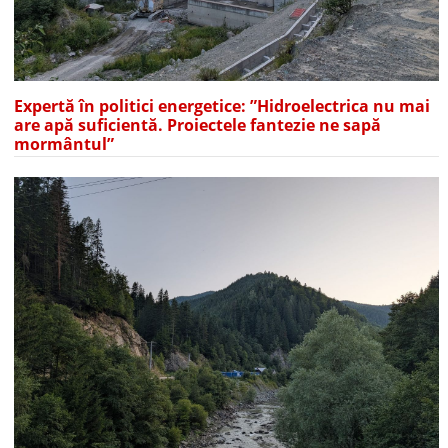
Expertă în politici energetice: ”Hidroelectrica nu mai
are apă suficientă. Proiectele fantezie ne sapă
mormântul”