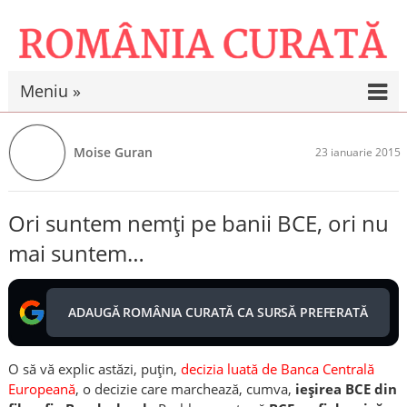
Meniu »
Moise Guran
23 ianuarie 2015
Ori suntem nemţi pe banii BCE, ori nu
mai suntem…
ADAUGĂ ROMÂNIA CURATĂ CA SURSĂ PREFERATĂ
O să vă explic astăzi, puţin,
decizia luată de Banca Centrală
Europeană
, o decizie care marchează, cumva,
ieşirea BCE din