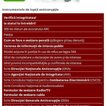
Instrumentele de luptă anticorupție
Verifică integritatea!
Ia statul la întrebări!
300 de sfaturi ale avocatului ARC
Petiția
Cum se face o sesizare penală
(plângere și/sau denunț)
Cererea de informații de interes public
Model acțiune în justiție în caz de refuz pe legea 544
Ghid de completare a declarației de avere și de interese
Ghid privind incompatibilitățile și conflictele de interese
Scrie
Direcției Naționale Anticorupție
(DNA)
Scrie
Agenției Naționale de Integritate
(ANI)
Scrie
Consiliului Național pentru
Combaterea Discriminării
(CNCD)
Scrie Consiliului Național al Audiovizualului
Formular de sesizare Radio/TV
Formular de sesizare cablu
Scrie
Direcției Generale Anticorupție
(DGA)
Ghiduri practice elaborate de CSM:
Modele de cereri pentru