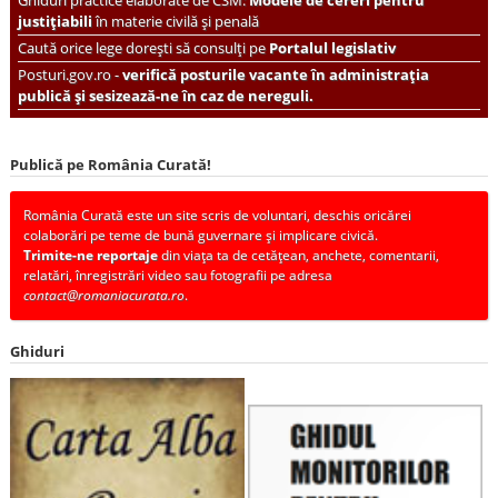
justițiabili
în materie civilă și penală
Caută orice lege dorești să consulți pe
Portalul legislativ
Posturi.gov.ro -
verifică posturile vacante în administrația
publică și sesizează-ne în caz de nereguli.
Publică pe România Curată!
România Curată este un site scris de voluntari, deschis oricărei
colaborări pe teme de bună guvernare și implicare civică.
Trimite-ne reportaje
din viața ta de cetățean, anchete, comentarii,
relatări, înregistrări video sau fotografii pe adresa
contact@romaniacurata.ro
.
Ghiduri