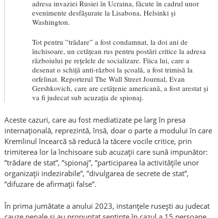
adresa invaziei Rusiei în Ucraina, făcute în cadrul unor
evenimente desfășurate la Lisabona, Helsinki și
Washington.
Tot pentru ”trădare” a fost condamnat, la doi ani de
închisoare, un cetățean rus pentru postări critice la adresa
războiului pe rețelele de socializare. Fiica lui, care a
desenat o schiță anti-război la școală, a fost trimisă la
orfelinat. Reporterul
The Wall Street Journal
, Evan
Gershkovich, care are cetățenie americană, a fost arestat și
va fi judecat sub acuzația de spionaj.
Aceste cazuri, care au fost mediatizate pe larg în presa
internațională, reprezintă, însă, doar o parte a modului în care
Kremlinul încearcă să reducă la tăcere vocile critice, prin
trimiterea lor la închisoare sub acuzații care sună impunător:
”trădare de stat”, ”spionaj”, ”participarea la activitățile unor
organizații indezirabile”, ”divulgarea de secrete de stat”,
”difuzare de afirmații false”.
În prima jumătate a anului 2023, instanțele rusești au judecat
cauze penale și au pronunțat sentințe în cazul a 15 persoane