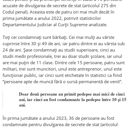
acuzate de divulgarea de secrete de stat (articolul 275 din
Codul penal). Aceasta este de patru ori mai mult decât în
prima jumătate a anului 2022, potrivit statisticilor
Departamentului Judiciar al Curții Supreme analizate.
Toți cei condamnați sunt bărbați. Cei mai mulți au vârste
cuprinse între 30 și 49 de ani, iar patru dintre ei au vârsta sub
24 de ani. Șase condamnați au studii superioare, cinci au
studii medii profesionale, trei au doar studii școlare, iar unul
are mai puțin de 11 clase. Dintre cele 15 persoane, patru sunt
militari, trei sunt muncitori, unul este antreprenor, unul este
funcționar public, iar cinci sunt etichetate în statistici ca fiind
“persoane apte de muncă fără o sursă permanentă de venit”.
Doar două persoane au primit pedepse mai mici de cinci
ani, iar cinci au fost condamnate la pedepse între 10 și 15
ani.
În prima jumătate a anului 2023, 36 de persoane au fost
condamnate pentru divulgarea de secrete de stat (articolul