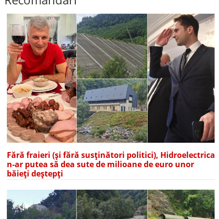
Fără fraieri (și fără susținători politici), Hidroelectrica
n-ar putea să dea sute de milioane de euro unor
băieți deștepți