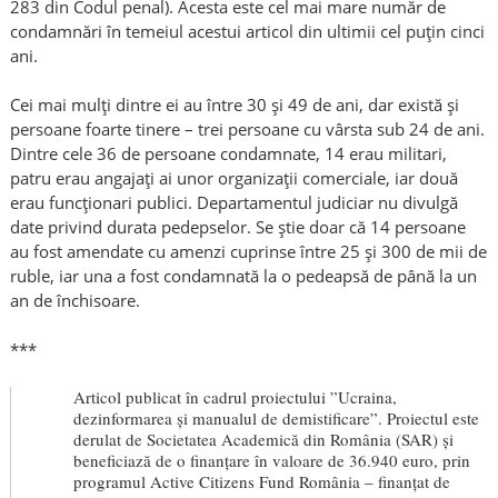
283 din Codul penal). Acesta este cel mai mare număr de
condamnări în temeiul acestui articol din ultimii cel puțin cinci
ani.
Cei mai mulți dintre ei au între 30 și 49 de ani, dar există și
persoane foarte tinere – trei persoane cu vârsta sub 24 de ani.
Dintre cele 36 de persoane condamnate, 14 erau militari,
patru erau angajați ai unor organizații comerciale, iar două
erau funcționari publici. Departamentul judiciar nu divulgă
date privind durata pedepselor. Se știe doar că 14 persoane
au fost amendate cu amenzi cuprinse între 25 și 300 de mii de
ruble, iar una a fost condamnată la o pedeapsă de până la un
an de închisoare.
***
Articol publicat în cadrul proiectului ”Ucraina,
dezinformarea și manualul de demistificare”. Proiectul este
derulat de Societatea Academică din România (SAR) și
beneficiază de o finanțare în valoare de 36.940 euro, prin
programul Active Citizens Fund România – finanțat de