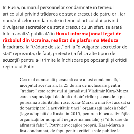
În Rusia, numărul persoanelor condamnate în temeiul
articolului privind trădarea de stat a crescut de patru ori, iar
numărul celor condamnate în temeiul articolului privind
divulgarea secretelor de stat a crescut cu un sfert, se arată
într-o analiză publicată în
fluxul informațional legat de
războiul din Ucraina, realizat de platforma Meduza
.
Încadrarea la ”trădare de stat” ori la ”divulgarea secretelor de
stat” reprezintă, de fapt, pretexte (la fel ca alte tipuri de
acuzații) pentru a-i trimite la închisoare pe opozanții și criticii
regimului Putin.
Cea mai cunoscută persoană care a fost condamnată, la
începutul acestui an, la 25 de ani de închisoare pentru
”trădare” este activistul și jurnalistul Vladimir Kara-Murza,
care a supraviețuit de două ori otrăvirilor pe care le-a pus
pe seama autorităților ruse. Kara-Murza a mai fost acuzat și
de participare la activitățile unei ”organizații indezirabile”
(lege adoptată de Rusia, în 2015, pentru a bloca activitățile
organizațiilor nonprofit neguvernamentale) și ”difuzare de
afirmații false”. Potrivit avocaților proprii, Kara-Murza a
fost condamnat, de fapt, pentru criticile sale publice la