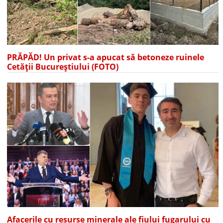
PRĂPĂD! Un privat s-a apucat să betoneze ruinele
Cetății Bucureștiului (FOTO)
Afacerile cu resurse minerale ale fiului fugarului cu