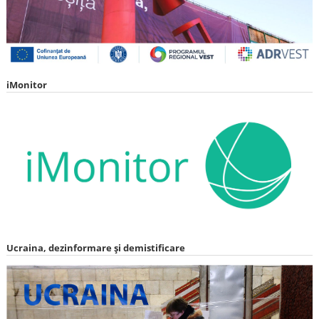
iMonitor
Ucraina, dezinformare și demistificare