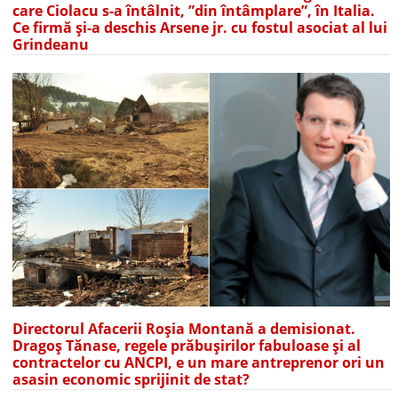
care Ciolacu s-a întâlnit, ”din întâmplare”, în Italia.
Ce firmă și-a deschis Arsene jr. cu fostul asociat al lui
Grindeanu
Directorul Afacerii Roșia Montană a demisionat.
Dragoș Tănase, regele prăbușirilor fabuloase și al
contractelor cu ANCPI, e un mare antreprenor ori un
asasin economic sprijinit de stat?