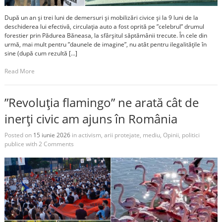
După un an și trei luni de demersuri și mobilizări civice și la 9 luni de la
deschiderea lui efectivă, circulația auto a fost oprită pe ”celebrul” drumul
forestier prin Pădurea Băneasa, la sfârșitul săptămânii trecute. În cele din
urmă, mai mult pentru ”daunele de imagine”, nu atât pentru ilegalitățile în
sine (după cum rezultă […]
Read More
”Revoluția flamingo” ne arată cât de
inerți civic am ajuns în România
Posted on
15 iunie 2026
in
activism
,
arii protejate
,
mediu
,
Opinii
,
politici
publice
with
2 Comments