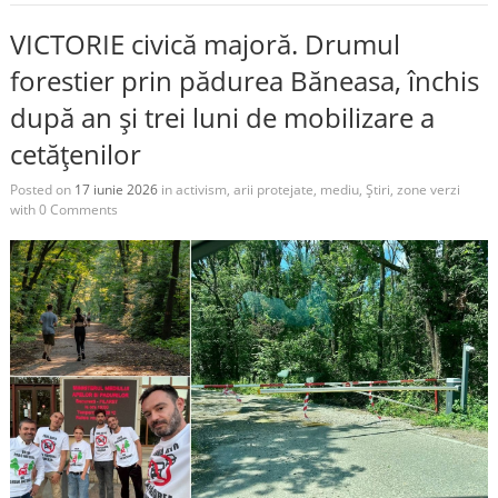
VICTORIE civică majoră. Drumul
forestier prin pădurea Băneasa, închis
după an și trei luni de mobilizare a
cetățenilor
Posted on
17 iunie 2026
in
activism
,
arii protejate
,
mediu
,
Știri
,
zone verzi
with
0 Comments