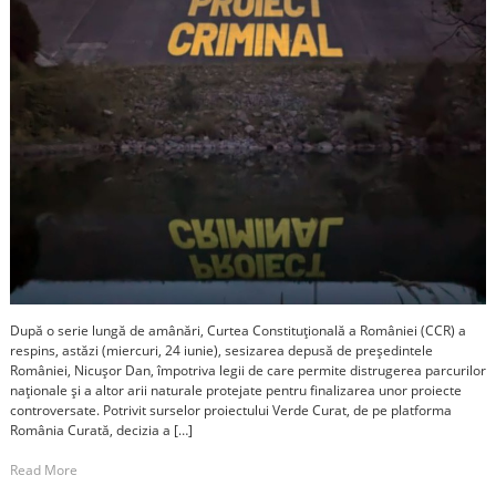
După o serie lungă de amânări, Curtea Constituțională a României (CCR) a
respins, astăzi (miercuri, 24 iunie), sesizarea depusă de președintele
României, Nicușor Dan, împotriva legii de care permite distrugerea parcurilor
naționale și a altor arii naturale protejate pentru finalizarea unor proiecte
controversate. Potrivit surselor proiectului Verde Curat, de pe platforma
România Curată, decizia a […]
Read More