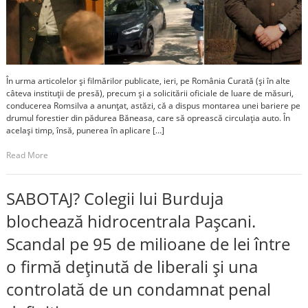
În urma articolelor și filmărilor publicate, ieri, pe România Curată (și în alte
câteva instituții de presă), precum și a solicitării oficiale de luare de măsuri,
conducerea Romsilva a anunțat, astăzi, că a dispus montarea unei bariere pe
drumul forestier din pădurea Băneasa, care să oprească circulația auto. În
același timp, însă, punerea în aplicare […]
Read More
SABOTAJ? Colegii lui Burduja
blochează hidrocentrala Pașcani.
Scandal pe 95 de milioane de lei între
o firmă deținută de liberali și una
controlată de un condamnat penal