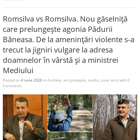
Romsilva vs Romsilva. Nou găselniță
care prelungește agonia Pădurii
Băneasa. De la amenințări violente s-a
trecut la jigniri vulgare la adresa
doamnelor în vârstă și a ministrei
Mediului
Posted on
4 iunie 2026
in
Anchete
,
arii protejate
,
mediu
,
zone verzi
with
0
Comments