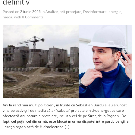
definitiv
Posted on
2 iunie 2026
in
Analize
,
arii protejate
,
Dezinformare
,
energie
,
mediu
with
0 Comments
Ani la rând mai mulți politicieni, în frunte cu Sebastian Burduja, au aruncat
vina pe activiștii de mediu că ar ”sabota” proiectele hidroenergetice care
afectează arii naturale protejate, inclusiv cel de pe Siret, de la Pașcani. De
fapt, cel puțin cel din urmă, este blocat în urma disputei între participanții la
licitația organizată de Hidroelectrica […]