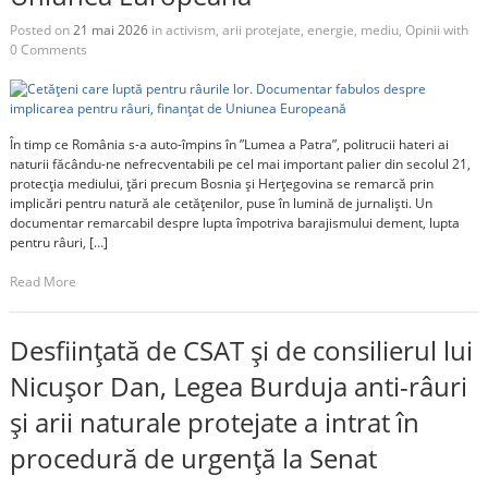
Posted on
21 mai 2026
in
activism
,
arii protejate
,
energie
,
mediu
,
Opinii
with
0 Comments
În timp ce România s-a auto-împins în ”Lumea a Patra”, politrucii hateri ai
naturii făcându-ne nefrecventabili pe cel mai important palier din secolul 21,
protecția mediului, țări precum Bosnia și Herțegovina se remarcă prin
implicări pentru natură ale cetățenilor, puse în lumină de jurnaliști. Un
documentar remarcabil despre lupta împotriva barajismului dement, lupta
pentru râuri, […]
Read More
Desființată de CSAT și de consilierul lui
Nicușor Dan, Legea Burduja anti-râuri
și arii naturale protejate a intrat în
procedură de urgență la Senat