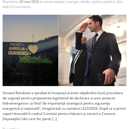
Posted on
20 mai 2026
in
arii protejate
,
energie
,
mediu
,
politici publice
,
Știri
with
0 Comments
Senatul României a aprobat la începutul acestei săptămâni (luni) procedura
de urgență pentru propunerea legislativă de declarare a unor proiecte
hidroenergetice ca fiind ”de importanță strategică pentru siguranța
energetică și națională”, înregistrată cu numărul L323/2026. După ce a primit
raport favorabil în cadrul Comisiei pentru Industrii și servicii a Camerei
Deputaților (din care fac parte […]