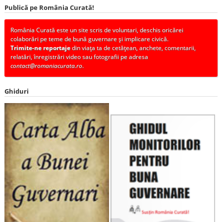
Publică pe România Curată!
România Curată este un site scris de voluntari, deschis oricărei
colaborări pe teme de bună guvernare și implicare civică.
Trimite-ne reportaje
din viața ta de cetățean, anchete, comentarii,
relatări, înregistrări video sau fotografii pe adresa
contact@romaniacurata.ro
.
Ghiduri