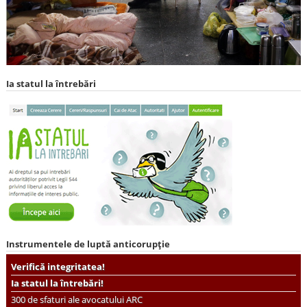
Ia statul la întrebări
Instrumentele de luptă anticorupție
Verifică integritatea!
Ia statul la întrebări!
300 de sfaturi ale avocatului ARC