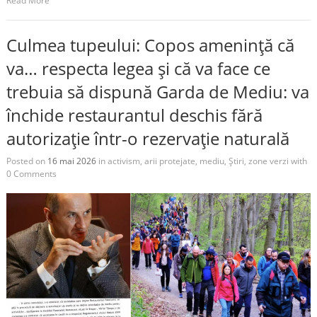
Read More
Culmea tupeului: Copos amenință că
va… respecta legea și că va face ce
trebuia să dispună Garda de Mediu: va
închide restaurantul deschis fără
autorizație într-o rezervație naturală
Posted on
16 mai 2026
in
activism
,
arii protejate
,
mediu
,
Știri
,
zone verzi
with
0 Comments