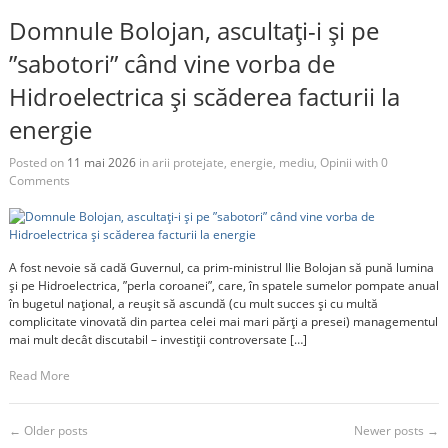
Domnule Bolojan, ascultați-i și pe
”sabotori” când vine vorba de
Hidroelectrica și scăderea facturii la
energie
Posted on
11 mai 2026
in
arii protejate
,
energie
,
mediu
,
Opinii
with
0
Comments
A fost nevoie să cadă Guvernul, ca prim-ministrul Ilie Bolojan să pună lumina
și pe Hidroelectrica, ”perla coroanei”, care, în spatele sumelor pompate anual
în bugetul național, a reușit să ascundă (cu mult succes și cu multă
complicitate vinovată din partea celei mai mari părți a presei) managementul
mai mult decât discutabil – investiții controversate […]
Read More
←
Older posts
Newer posts
→