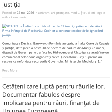
justiția
Posted on
22 mai 2026
in
activism
,
arii protejate
,
mediu
,
Știri
,
tăieri ilegale
with
2 Comments
Comunitatea Declic și Bankwatch România au oprit, la Înalta Curte de Casație
și Justiție, defrișarea a peste 30 de hectare de pădure din Munții Călimani,
dispusă de Guvern pentru a face loc Hidrocentralei Răstolița, se arată într-un
comunicat al celor două organizații civice. Judecătorii Curții Supreme au
respins ca nefondate recursurile Guvernului, Ministerului Mediului și […]
Read More
Cetățeni care luptă pentru râurile lor.
Documentar fabulos despre
implicarea pentru râuri, finanțat de
Uniunea Europeană