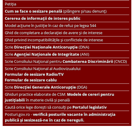
Petiția
Cum se face o sesizare penală
(plângere și/sau denunț)
Cererea de informații de interes public
Model acțiune în justiție în caz de refuz pe legea 544
Ghid de completare a declarației de avere și de interese
Ghid privind incompatibilitățile și conflictele de interese
Scrie
Direcției Naționale Anticorupție
(DNA)
Scrie
Agenției Naționale de Integritate
(ANI)
Scrie
Consiliului Național pentru
Combaterea Discriminării
(CNCD)
Scrie Consiliului Național al Audiovizualului
Formular de sesizare Radio/TV
Formular de sesizare cablu
Scrie
Direcției Generale Anticorupție
(DGA)
Ghiduri practice elaborate de CSM:
Modele de cereri pentru
justițiabili
în materie civilă și penală
Caută orice lege dorești să consulți pe
Portalul legislativ
Posturi.gov.ro -
verifică posturile vacante în administrația
publică și sesizează-ne în caz de nereguli.