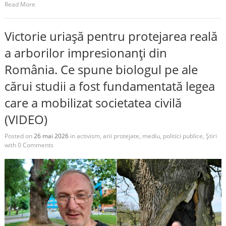
Read More
Victorie uriașă pentru protejarea reală
a arborilor impresionanți din
România. Ce spune biologul pe ale
cărui studii a fost fundamentată legea
care a mobilizat societatea civilă
(VIDEO)
Posted on
26 mai 2026
in
activism
,
arii protejate
,
mediu
,
politici publice
,
Știri
with
0 Comments