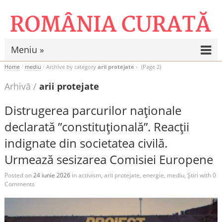
Meniu »
Home
/
mediu
/
Archive by category
arii protejate
(Page 2)
Arhivă /
arii protejate
Distrugerea parcurilor naționale
declarată ”constituțională”. Reacții
indignate din societatea civilă.
Urmează sesizarea Comisiei Europene
Posted on
24 iunie 2026
in
activism
,
arii protejate
,
energie
,
mediu
,
Știri
with
0
Comments