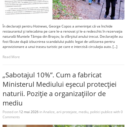
În declarații pentru Hotnews, George Copos a amenințat că va închide
restaurantul și telecabina pe care le-a renovat și le-a redeschis în rezervația
naturală Muntele Tâmpa din Brașov, la sfârșitul anului trecut. Declarațiile au
fost făcute după izbucnirea scandalului public legat de utilizarea pentru
aprovizionare a unui traseu turistic pe care e interzisă circulația auto. […]
Read More
„Sabotajul 10%”. Cum a fabricat
Ministerul Mediului eșecul protecției
naturii. Poziție a organizațiilor de
mediu
Posted on
12 mai 2026
in
Analize
,
arii protejate
,
mediu
,
politici publice
with
0
Comments