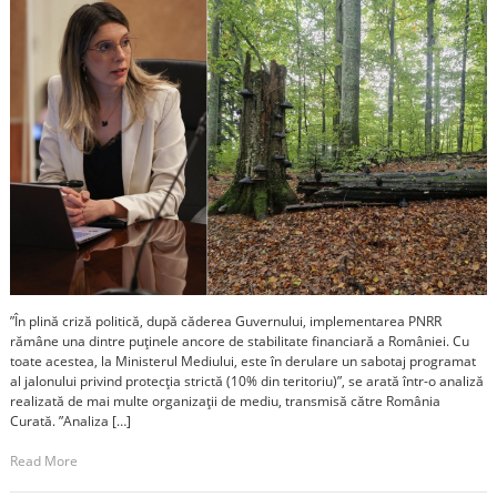
”În plină criză politică, după căderea Guvernului, implementarea PNRR
rămâne una dintre puținele ancore de stabilitate financiară a României. Cu
toate acestea, la Ministerul Mediului, este în derulare un sabotaj programat
al jalonului privind protecția strictă (10% din teritoriu)”, se arată într-o analiză
realizată de mai multe organizații de mediu, transmisă către România
Curată. ”Analiza […]
Read More