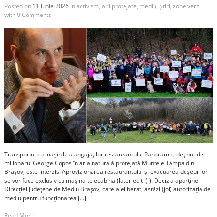
Posted on
11 iunie 2026
in
activism
,
arii protejate
,
mediu
,
Știri
,
zone verzi
with
0 Comments
Transportul cu mașinile a angajaților restaurantului Panoramic, deținut de
milionarul George Copos în aria naturală protejată Muntele Tâmpa din
Brașov, este interzis. Aprovizionarea restaurantului și evacuarea deșeurilor
se vor face exclusiv cu mașina telecabina (later edit :) ). Decizia aparține
Direcției Județene de Mediu Brașov, care a eliberat, astăzi (joi) autorizația de
mediu pentru funcționarea […]
Read More