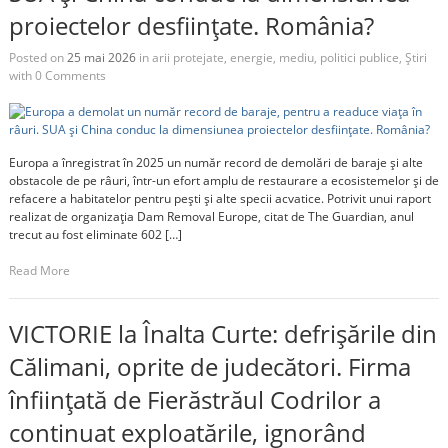
proiectelor desființate. România?
Posted on
25 mai 2026
in
arii protejate
,
energie
,
mediu
,
politici publice
,
Știri
with
0 Comments
Europa a înregistrat în 2025 un număr record de demolări de baraje și alte
obstacole de pe râuri, într-un efort amplu de restaurare a ecosistemelor și de
refacere a habitatelor pentru pești și alte specii acvatice. Potrivit unui raport
realizat de organizația Dam Removal Europe, citat de The Guardian, anul
trecut au fost eliminate 602 […]
Read More
VICTORIE la Înalta Curte: defrișările din
Călimani, oprite de judecători. Firma
înființată de Fierăstrăul Codrilor a
continuat exploatările, ignorând