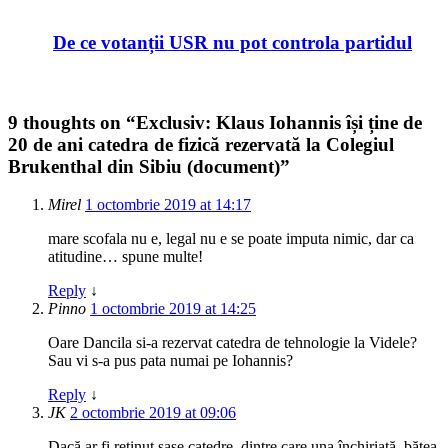
De ce votanții USR nu pot controla partidul
9 thoughts on “
Exclusiv: Klaus Iohannis își ține de
20 de ani catedra de fizică rezervată la Colegiul
Brukenthal din Sibiu (document)
”
Mirel
1 octombrie 2019 at 14:17
mare scofala nu e, legal nu e se poate imputa nimic, dar ca
atitudine… spune multe!
Reply
↓
Pinno
1 octombrie 2019 at 14:25
Oare Dancila si-a rezervat catedra de tehnologie la Videle?
Sau vi s-a pus pata numai pe Iohannis?
Reply
↓
JK
2 octombrie 2019 at 09:06
Dacă ar fi reținut șase catedre, dintre care una închiriată, bătea