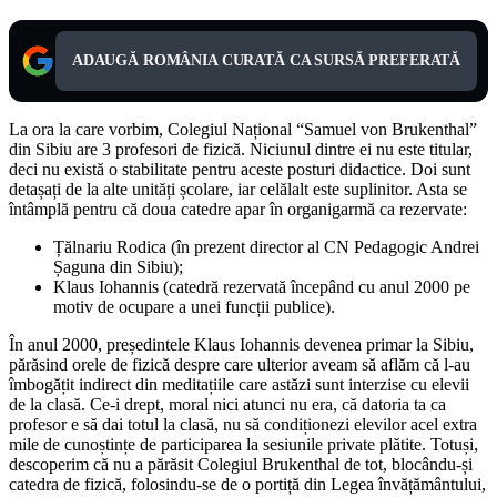
ADAUGĂ ROMÂNIA CURATĂ CA SURSĂ PREFERATĂ
La ora la care vorbim, Colegiul Național “Samuel von Brukenthal”
din Sibiu are 3 profesori de fizică. Niciunul dintre ei nu este titular,
deci nu există o stabilitate pentru aceste posturi didactice. Doi sunt
detașați de la alte unități școlare, iar celălalt este suplinitor. Asta se
întâmplă pentru că doua catedre apar în organigarmă ca rezervate:
Țălnariu Rodica (în prezent director al CN Pedagogic Andrei
Șaguna din Sibiu);
Klaus Iohannis (catedră rezervată începând cu anul 2000 pe
motiv de ocupare a unei funcții publice).
În anul 2000, președintele Klaus Iohannis devenea primar la Sibiu,
părăsind orele de fizică despre care ulterior aveam să aflăm că l-au
îmbogățit indirect din meditațiile care astăzi sunt interzise cu elevii
de la clasă. Ce-i drept, moral nici atunci nu era, că datoria ta ca
profesor e să dai totul la clasă, nu să condiționezi elevilor acel extra
mile de cunoștințe de participarea la sesiunile private plătite. Totuși,
descoperim că nu a părăsit Colegiul Brukenthal de tot, blocându-și
catedra de fizică, folosindu-se de o portiță din Legea învățământului,