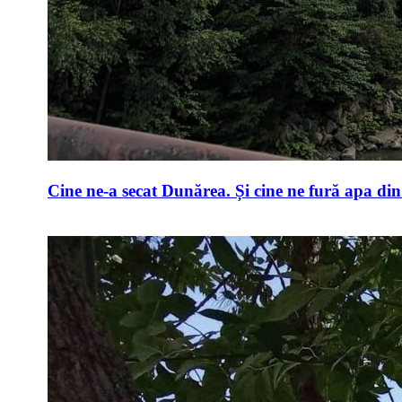
Cine ne-a secat Dunărea. Și cine ne fură apa di