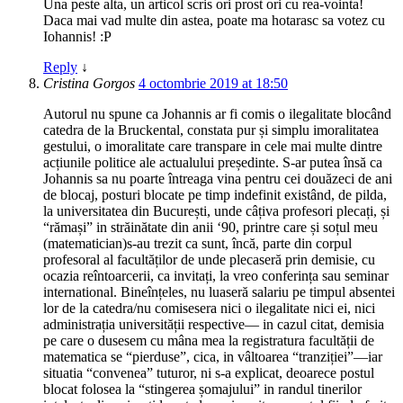
Una peste alta, un articol scris ori prost ori cu rea-vointa!
Daca mai vad multe din astea, poate ma hotarasc sa votez cu
Iohannis! :P
Reply
↓
Cristina Gorgos
4 octombrie 2019 at 18:50
Autorul nu spune ca Johannis ar fi comis o ilegalitate blocând
catedra de la Bruckental, constata pur și simplu imoralitatea
gestului, o imoralitate care transpare in cele mai multe dintre
acțiunile politice ale actualului președinte. S-ar putea însă ca
Johannis sa nu poarte întreaga vina pentru cei douăzeci de ani
de blocaj, posturi blocate pe timp indefinit existând, de pilda,
la universitatea din București, unde câțiva profesori plecați, și
“rămași” in străinătate din anii ‘90, printre care și soțul meu
(matematician)s-au trezit ca sunt, încă, parte din corpul
profesoral al facultăților de unde plecaseră prin demisie, cu
ocazia reîntoarcerii, ca invitați, la vreo conferința sau seminar
international. Bineînțeles, nu luaseră salariu pe timpul absentei
lor de la catedra/nu comisesera nici o ilegalitate nici ei, nici
administrația universității respective— in cazul citat, demisia
pe care o dusesem cu mâna mea la registratura facultății de
matematica se “pierduse”, cica, in vâltoarea “tranziției”—iar
situatia “convenea” tuturor, ni s-a explicat, deoarece postul
blocat folosea la “stingerea șomajului” in randul tinerilor