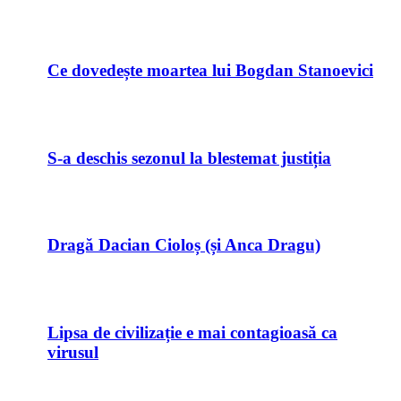
Ce dovedește moartea lui Bogdan Stanoevici
S-a deschis sezonul la blestemat justiția
Dragă Dacian Cioloș (și Anca Dragu)
Lipsa de civilizație e mai contagioasă ca
virusul