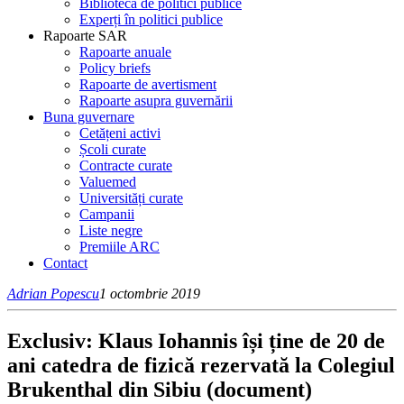
Bibliotecă de politici publice
Experți în politici publice
Rapoarte SAR
Rapoarte anuale
Policy briefs
Rapoarte de avertisment
Rapoarte asupra guvernării
Buna guvernare
Cetățeni activi
Școli curate
Contracte curate
Valuemed
Universități curate
Campanii
Liste negre
Premiile ARC
Contact
Adrian Popescu
1 octombrie 2019
Exclusiv: Klaus Iohannis își ține de 20 de
ani catedra de fizică rezervată la Colegiul
Brukenthal din Sibiu (document)