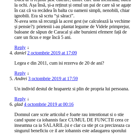
la ochi. Așa însă, și-a reținut și omul un pai de care să se agațe
în caz că va recădea în balta cu oameni simpli, nenobili, chiar
ignobili. Era să scriu “și săraci”.
N-avea sens să recurgă la acest gest (se calculează la vechime
și pensie?): prietenii i-au plantat legume de Videle primprejur,
baloane de săpun de Caracal și alte buruieni efemere față de
care un ficus e rege încă 5 ani.
Reply
↓
daniel
2 octombrie 2019 at 17:09
Legea e din 2011, cum isi rezerva de 20 de ani?
Reply
↓
Andrei
3 octombrie 2019 at 17:59
Un individ destul de hraparetz si plin de propria lui persoana.
Reply
↓
glad
4 octombrie 2019 at 00:16
Domnul care scrie articolul e foarte rau intentionat si o stie
cand spune ca iohannis face CUMUL DE FUNCTII ceea ce
inseamna ca ia SALARII..(si e clar ca stie pt ca precizeaza ca
singurul beneficiu ce il are iohannis este adaugarea sporului