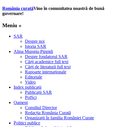
România curată
Vino în comunitatea noastră de bună
guvernare!
Meniu »
SAR
Despre noi
Istoria SAR
Alina Mungiu-Pippidi
Despre fondatorul SAR
Cărți academice full text
Cărți de literatură full text
Rapoarte internaționale
Editoriale
Video
Index publicații
Publicații SAR
PolSci
Oameni
Consiliul Director
Redacția România Curată
Organizații în familia României Curate
Politici publice