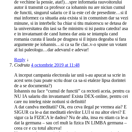
de vechime la pensie, atat!)…spre informatia rauvoitorului
autor ii transmit ca profesor ca iohannis nu are niciun cumul
de functii, singurul salariu ce il ia este cel de presedinte…si il
mai informez ca situatia asta exista si in comunism dar sa vezi
minune, si in interbelic ba chiar si titu maiorescu se detasa de
la universitatea din iasi sa fie ministru si isi pastra catedra! asa
e in invatamant de cand lumea dar asta se intampla cand
romania curata il lauda pe dragnea si il injura degeaba si fara
argumente pe iohannis…si ca sa fie clar..v-o spune un votant
al lui paleologu…dar adevarul e adevar!
Reply
↓
Codruta
4 octombrie 2019 at 11:48
A inceput campania electorala iar unii s-au apucat sa scrie in
acest sens (sau poate scriu doar ca sa-si etaleze lipsa dorintei
de a se documenta?)
Iohannis nu face “cumul de functii” ca rectorii aceia, pentru ca
NU IA salariu din invatamant! Exista DEX-online, pentru cei
care nu inteleg niste notiuni si definitii!
A dat candva meditatii? Ok, era ceva ilegal pe vremea aia? E
SIGUR ca le-a dat meditatii elevilor LUI si nu altor elevi? E
sigur ca la FIZICA le dadea? Nu de alta, insa eu stiam ca le-a
dat la germana – sau cel mult la fizica IN LIMBA germana –
ceea ce e cu totul altceva!