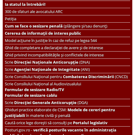
Ia statul la întrebări!
300 de sfaturi ale avocatului ARC
Petiția
Cum se face o sesizare penală
(plângere și/sau denunț)
Cererea de informații de interes public
Model acțiune în justiție în caz de refuz pe legea 544
Ghid de completare a declarației de avere și de interese
Ghid privind incompatibilitățile și conflictele de interese
Scrie
Direcției Naționale Anticorupție
(DNA)
Scrie
Agenției Naționale de Integritate
(ANI)
Scrie
Consiliului Național pentru
Combaterea Discriminării
(CNCD)
Scrie Consiliului Național al Audiovizualului
Formular de sesizare Radio/TV
Formular de sesizare cablu
Scrie
Direcției Generale Anticorupție
(DGA)
Ghiduri practice elaborate de CSM:
Modele de cereri pentru
justițiabili
în materie civilă și penală
Caută orice lege dorești să consulți pe
Portalul legislativ
Posturi.gov.ro -
verifică posturile vacante în administrația