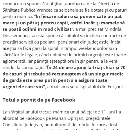
conducerea spune că a obţinut aprobarea de la Direcţia de
Sănătate Publică Vrancea ca saloanele să fie dotate şi cu paturi
pentru mămici. “
În fiecare salon o să punem câte un pat
mare şi un pătuţ pentru copil, astfel încât şi mamele să
se poată odihni în mod civilizat
“, a mai precizat Mîndrilă.
De asemenea, acesta spune că spitalul va încheia contracte de
prestări servicii cu pediatrii pensionari din judeţ astfel încât
aceştia să facă gărzi la spital în timpul weekendurilor şi în
sărbătorile legale, când unitatea de primiri urgenţe este foarte
aglomerată, iar părinţii aşteaptă ore în şir pentru a le veni
rândul la consultaţie. “
În 24 de ore ajung la triaj chiar şi 70
de cazuri şi trebuie să recunoaştem că un singur medic
de gardă este prea putin pentru a asigura toate
urgentele care vin”
, a mai spus şeful spitalului din Focşani.
Totul a pornit de pe Facebook
La sfârşitul anului trecut, mămica unui băieţel de 11 luni l-a
abordat pe Facebook pe Marian Oprişan, preşedintele
Consiliului Judeţean, nemulţumită de modul în care a fost