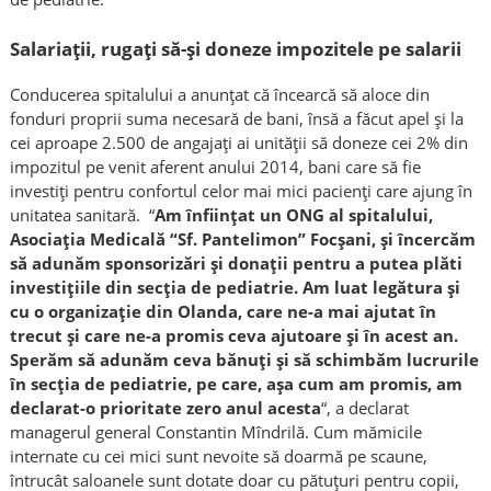
Salariaţii, rugaţi să-şi doneze impozitele pe salarii
Conducerea spitalului a anunţat că încearcă să aloce din
fonduri proprii suma necesară de bani, însă a făcut apel şi la
cei aproape 2.500 de angajaţi ai unităţii să doneze cei 2% din
impozitul pe venit aferent anului 2014, bani care să fie
investiţi pentru confortul celor mai mici pacienţi care ajung în
unitatea sanitară. “
Am înfiinţat un ONG al spitalului,
Asociaţia Medicală “Sf. Pantelimon” Focşani, şi încercăm
să adunăm sponsorizări şi donaţii pentru a putea plăti
investiţiile din secţia de pediatrie. Am luat legătura şi
cu o organizaţie din Olanda, care ne-a mai ajutat în
trecut şi care ne-a promis ceva ajutoare şi în acest an.
Sperăm să adunăm ceva bănuţi şi să schimbăm lucrurile
în secţia de pediatrie, pe care, aşa cum am promis, am
declarat-o prioritate zero anul acesta
“, a declarat
managerul general Constantin Mîndrilă. Cum mămicile
internate cu cei mici sunt nevoite să doarmă pe scaune,
întrucât saloanele sunt dotate doar cu pătuţuri pentru copii,