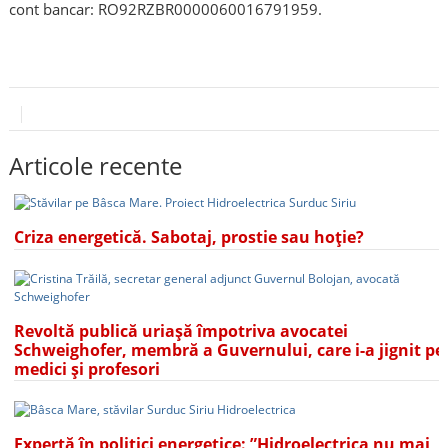
cont bancar: RO92RZBR0000060016791959.
Articole recente
Criza energetică. Sabotaj, prostie sau hoție?
Revoltă publică uriașă împotriva avocatei
Schweighofer, membră a Guvernului, care i-a jignit pe
medici și profesori
Expertă în politici energetice: ”Hidroelectrica nu mai