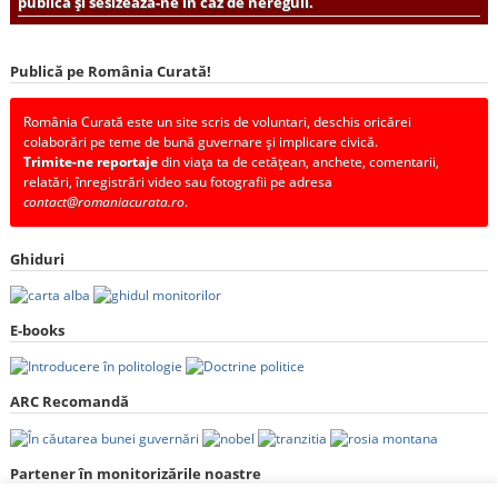
publică și sesizează-ne în caz de nereguli.
Publică pe România Curată!
România Curată este un site scris de voluntari, deschis oricărei
colaborări pe teme de bună guvernare și implicare civică.
Trimite-ne reportaje
din viața ta de cetățean, anchete, comentarii,
relatări, înregistrări video sau fotografii pe adresa
contact@romaniacurata.ro
.
Ghiduri
E-books
ARC Recomandă
Partener în monitorizările noastre