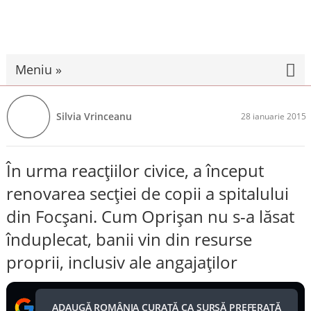
Meniu »
Silvia Vrinceanu
28 ianuarie 2015
În urma reacțiilor civice, a început
renovarea secției de copii a spitalului
din Focşani. Cum Oprișan nu s-a lăsat
înduplecat, banii vin din resurse
proprii, inclusiv ale angajaților
ADAUGĂ ROMÂNIA CURATĂ CA SURSĂ PREFERATĂ