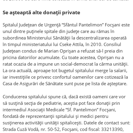
Se aşteaptă alte donaţii private
Spitalul Judeţean de Urgenţă “Sfântul Pantelimon” Focşani este
unul dintre puţinele spitale din judeţe care au rămas în
subordinea Ministerului Sănătăţii la descentralizarea operată
în timpul ministeriatului lui Cseke Attila, în 2010. Consiliul
Judeţean condus de Marian Oprişan a refuzat să-l preia din
pricina datoriilor acumulate. Cu toate acestea, Oprişan nu a
ratat ocazia de a impune un social-democrat la cârma unităţii.
La ora actuală, aproape tot bugetul spitalului merge la salarii,
iar investiţiile ce privesc confortul oamenilor care cotizează la
Casa de Asigurări de Sănătate sunt puse pe lista de aşteptare.
Conducerea spitalului spune că, dacă există oameni care vor
să susţină secţia de pediatrie, aceştia pot face donaţii prin
intermediul Asociaţii Medicale “Sf. Pantelimon” Focşani,
fondată de reprezentanții spitalului şi medici pentru
susţinerea activităţii unităţii spitaliceşti. Datele de contact sunt:
Strada Cuză Vodă, nr. 50-52, Focşani, cod fiscal: 33213390,