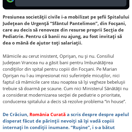
Presiunea societăţii civile i-a mobilizat pe şefii Spitalului
Judeţean de Urgenţă “Sfântul Pantelimon”, din Focşani,
care au decis să renoveze din resurse proprii Secţia de
Pediatrie. Pentru că banii nu ajung, au fost invitaţi să
dea o mână de ajutor toţi salariaţii.
Mămicile au cerut insistent, Oprişan, nu şi nu. Consiliul
Judeţean Vrancea nu a găsit bani pentru îmbunătăţirea
condiţiilor din spital pentru copiii din Focşani. Pe Marian
Oprişan nu l-au impresionat nici suferinţele micuţilor, nici
faptul că mămicile care stau noaptea să îşi vegheze bebeluşii
trebuie să doarmă pe scaune. Cum nici Ministerul Sănătăţii nu
a considerat modernizarea secţiei de pediatrie o prioritate,
conducerea spitalului a decis să rezolve problema “in house”.
De Crăciun,
România Curată
a scris despre despre apelul
disperat făcut de părinţii nevoiţi să îşi vadă copiii
internaţi în condiţii inumane. “Ruşine”, i s-a bătut