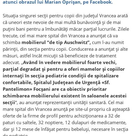
atunci obrazul lui Marian Oprişan, pe Facebook.
Situaţia singurei secţii pentru copii din judeţul Vrancea arată
că uneori este nevoie de mai multă bunăvoinţă şi de mai
puţini bani pentru a îmbunătăţi măcar parţial lucrurile. Zilele
trecute, cel mai mare spital din Vrancea a anunţat că va
schimba
mobilierul “de tip Auschwitz”,
cum l-au numit
părinţii, din secţia pentru copii. Conducerea a anunţat şi alte
măsuri, astfel încât micuţii să beneficieze de tratament
adecvat. „
Având în vedere mobilierul foarte vechi,
parţial degradat şi pentru a oferi mamelor şi copiilor
internaţi în secţia pediatrie condiţii de spitalizare
confortabile, Spitalul Judeţean de Urgenţă «Sf.
Pantelimon» Focşani are ca obiectiv prioritar
schimbarea mobilierului existent în saloanele acestei
secţii
“, au anunţat reprezentanţii unităţii sanitară. Cel mai
mare spital din Vrancea anunţă pe site-ul propriu că aşteaptă
oferte de la firme de profil pentru achiziţionarea a 32 de
paturi cu saltele, 32 noptiere, 12 dulapuri de medicamente,
dar şi 12 mese de înfăşat pentru bebeluşi, necesare în secţia
de pediatrie.