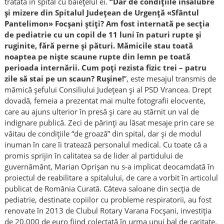
tratată în spital cu băieţelul ei.
“Dar de condiţiile insalubre
şi mizere din Spitalul Judeţean de Urgenţă «Sfântul
Pantelimon» Focşani ştiţi? Am fost internată pe secţia
de pediatrie cu un copil de 11 luni în paturi rupte şi
ruginite, fără perne şi pături. Mămicile stau toată
noaptea pe nişte scaune rupte din lemn pe toată
perioada internării. Cum poţi rezista fizic trei – patru
zile să stai pe un scaun? Ruşine!
”, este mesajul transmis de
mămică şefului Consiliului Judeţean şi al PSD Vrancea. Drept
dovadă, femeia a prezentat mai multe fotografii elocvente,
care au ajuns ulterior în presă şi care au stârnit un val de
indignare publică. Zeci de părinţi au lăsat mesaje prin care se
văitau de condiţiile “de groază” din spital, dar şi de modul
inuman în care îi tratează personalul medical. Cu toate că a
promis sprijin în calitatea sa de lider al partidului de
guvernământ, Marian Oprişan nu s-a implicat deocamdată în
proiectul de reabilitare a spitalului, de care a vorbit în articolul
publicat de România Curată. Câteva saloane din secţia de
pediatrie, destinate copiilor cu probleme respiratorii, au fost
renovate în 2013 de Clubul Rotary Varana Focşani, investiţia
de 20.000 de euro fiind colectată în urma unui bal de caritate.