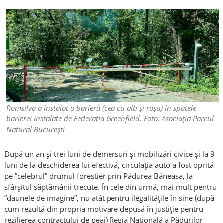
Romsilva a instalat o barieră (cea cu alb și roșu) în spatele
barierei instalate de Federația Greenfield. Foto: Asociația Parcul
Natural București
După un an și trei luni de demersuri și mobilizări civice și la 9
luni de la deschiderea lui efectivă, circulația auto a fost oprită
pe ”celebrul” drumul forestier prin Pădurea Băneasa, la
sfârșitul săptămânii trecute. În cele din urmă, mai mult pentru
”daunele de imagine”, nu atât pentru ilegalitățile în sine (după
cum rezultă din propria motivare depusă în justiție pentru
rezilierea contractului de peaj) Regia Națională a Pădurilor