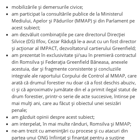
mobilizările și demersurile civice;
am participat la consultările publice de la Ministerul
Mediului, Apelor și Pădurilor (MMAP) și din Parlament pe
acest subiect;
am dezvăluit combinațiile pe care directorul Direcției
Silvice (DS) Ilfov, Cezar Răduță le-a avut cu un fost director
și acționar al IMPACT, dezvoltatorul cartierului Greenfield;
am prezentat în exclusivitate și/sau în premieră contractul
din Romsilva și Federația Greenfield Băneasa, anexele
acestuia, dar și fragmente consistente și concluziile
integrale ale raportului Corpului de Control al MMAP, care
arată că drumul forestier nu doar că a fost deschis abuziv,
ci și că aproximativ jumătate din el a primit ilegal statut de
drum forestier, printr-o serie de acte succesive, întinse pe
mai mulți ani, care au făcut și obiectul unei sesizări
penale;
am găzduit opinii despre acest subiect;
am interpelat, în mai multe rânduri, Romsilva și MMAP;
ne-am trezit cu amenințări cu procese și cu atacuri din
partea unui ONG înființat și finanțat pentru a susține