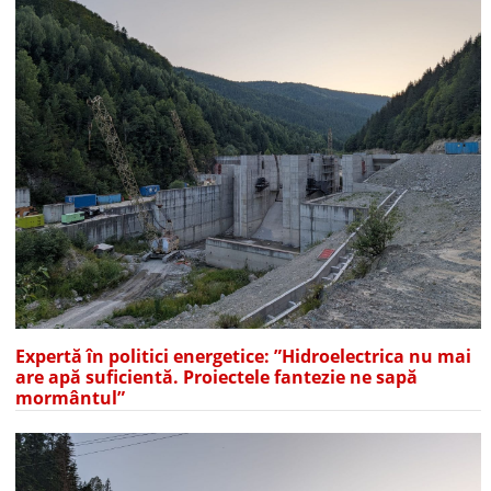
Expertă în politici energetice: ”Hidroelectrica nu mai
are apă suficientă. Proiectele fantezie ne sapă
mormântul”