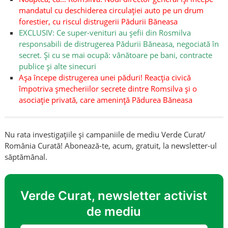
mandatul cu deschiderea circulației auto pe un drum
forestier, cu riscul distrugerii Pădurii Băneasa
EXCLUSIV: Ce super-venituri au șefii din Rosmilva
responsabili de distrugerea Pădurii Băneasa, negociată în
secret. Și cu se mai ocupă: vânătoare pe bani, contracte
publice și alte sinecuri
Așa începe distrugerea unei păduri! Reacția civică
împotriva șmecheriilor secrete dintre Romsilva și o
asociație privată, care amenință Pădurea Băneasa
Nu rata investigațiile și campaniile de mediu Verde Curat/
România Curată! Abonează-te, acum, gratuit, la newsletter-ul
săptămânal.
Verde Curat, newsletter activist
de mediu