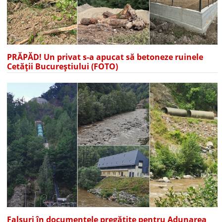
PRĂPĂD! Un privat s-a apucat să betoneze ruinele
Cetății Bucureștiului (FOTO)
Falsuri în documentele pregătite pentru Adunarea