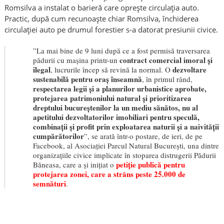
Romsilva a instalat o barieră care oprește circulația auto.
Practic, după cum recunoaște chiar Romsilva, închiderea
circulației auto pe drumul forestier s-a datorat presiunii civice.
”La mai bine de 9 luni după ce a fost permisă traversarea
contract comercial imoral și
pădurii cu mașina printr-un
ilegal
dezvoltare
, lucrurile încep să revină la normal. O
sustenabilă pentru oraș înseamnă
, în primul rând,
respectarea legii și a planurilor urbanistice aprobate,
protejarea patrimoniului natural și prioritizarea
dreptului bucureștenilor la un mediu sănătos, nu al
apetitului dezvoltatorilor imobiliari pentru speculă,
combinații și profit prin exploatarea naturii și a naivității
cumpărătorilor
”, se arată într-o postare, de ieri, de pe
Facebook, al Asociației Parcul Natural București, una dintre
organizațiile civice implicate în stoparea distrugerii Pădurii
petiție publică pentru
Băneasa, care a și inițiat o
protejarea zonei, care a strâns peste 25.000 de
semnături
.