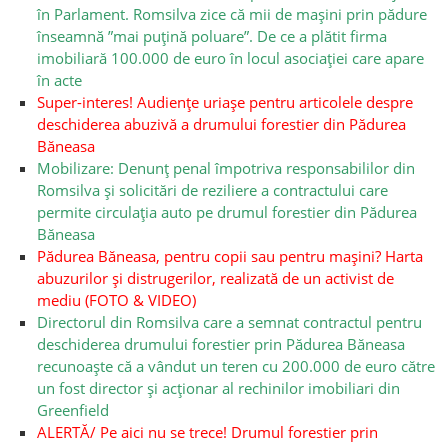
în Parlament. Romsilva zice că mii de mașini prin pădure
înseamnă ”mai puțină poluare”. De ce a plătit firma
imobiliară 100.000 de euro în locul asociației care apare
în acte
Super-interes! Audiențe uriașe pentru articolele despre
deschiderea abuzivă a drumului forestier din Pădurea
Băneasa
Mobilizare: Denunț penal împotriva responsabililor din
Romsilva și solicitări de reziliere a contractului care
permite circulația auto pe drumul forestier din Pădurea
Băneasa
Pădurea Băneasa, pentru copii sau pentru mașini? Harta
abuzurilor și distrugerilor, realizată de un activist de
mediu (FOTO & VIDEO)
Directorul din Romsilva care a semnat contractul pentru
deschiderea drumului forestier prin Pădurea Băneasa
recunoaște că a vândut un teren cu 200.000 de euro către
un fost director și acționar al rechinilor imobiliari din
Greenfield
ALERTĂ/ Pe aici nu se trece! Drumul forestier prin