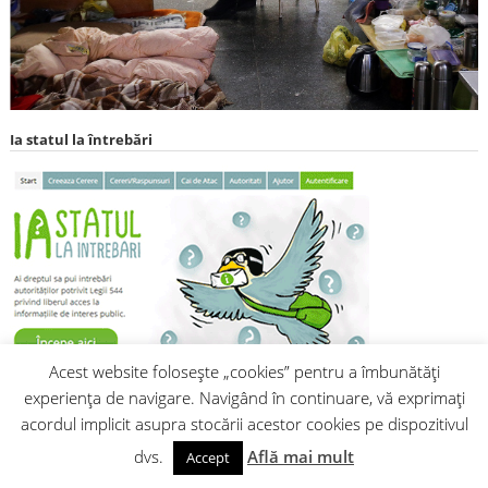
Ia statul la întrebări
Acest website folosește „cookies” pentru a îmbunătăți
Instrumentele de luptă anticorupție
experiența de navigare. Navigând în continuare, vă exprimați
acordul implicit asupra stocării acestor cookies pe dispozitivul
Verifică integritatea!
dvs.
Află mai mult
Ia statul la întrebări!
Accept
300 de sfaturi ale avocatului ARC