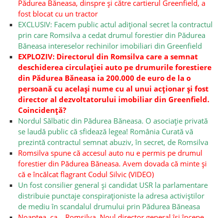
Pădurea Băneasa, dinspre și către cartierul Greenfield, a
fost blocat cu un tractor
EXCLUSIV: Facem public actul adițional secret la contractul
prin care Romsilva a cedat drumul forestier din Pădurea
Băneasa intereselor rechinilor imobiliari din Greenfield
EXPLOZIV: Directorul din Romsilva care a semnat
deschiderea circulației auto pe drumurile forestiere
din Pădurea Băneasa ia 200.000 de euro de la o
persoană cu același nume cu al unui acționar și fost
director al dezvoltatorului imobiliar din Greenfield.
Coincidență?
Nordul Sălbatic din Pădurea Băneasa. O asociație privată
se laudă public că sfidează legea! România Curată vă
prezintă contractul semnat abuziv, în secret, de Romsilva
Romsilva spune că accesul auto nu e permis pe drumul
forestier din Pădurea Băneasa. Avem dovada că minte și
că e încălcat flagrant Codul Silvic (VIDEO)
Un fost consilier general și candidat USR la parlamentare
distribuie punctaje conspiraționiste la adresa activiștilor
de mediu în scandalul drumului prin Pădurea Băneasa
Noaptea, ca… Romsilva. Noul director general își începe