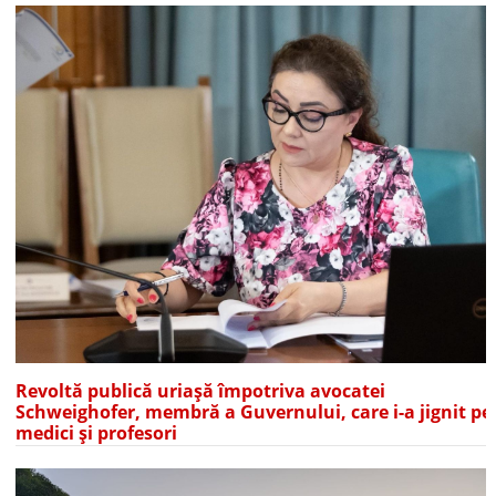
Revoltă publică uriașă împotriva avocatei
Schweighofer, membră a Guvernului, care i-a jignit pe
medici și profesori