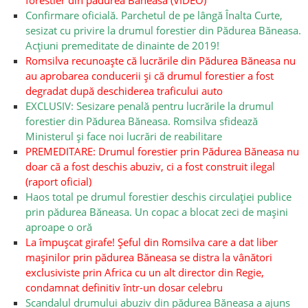
forestier din pădurea Băneasa (VIDEO)
Confirmare oficială. Parchetul de pe lângă Înalta Curte,
sesizat cu privire la drumul forestier din Pădurea Băneasa.
Acțiuni premeditate de dinainte de 2019!
Romsilva recunoaște că lucrările din Pădurea Băneasa nu
au aprobarea conducerii și că drumul forestier a fost
degradat după deschiderea traficului auto
EXCLUSIV: Sesizare penală pentru lucrările la drumul
forestier din Pădurea Băneasa. Romsilva sfidează
Ministerul și face noi lucrări de reabilitare
PREMEDITARE: Drumul forestier prin Pădurea Băneasa nu
doar că a fost deschis abuziv, ci a fost construit ilegal
(raport oficial)
Haos total pe drumul forestier deschis circulației publice
prin pădurea Băneasa. Un copac a blocat zeci de mașini
aproape o oră
La împușcat girafe! Șeful din Romsilva care a dat liber
mașinilor prin pădurea Băneasa se distra la vânători
exclusiviste prin Africa cu un alt director din Regie,
condamnat definitiv într-un dosar celebru
Scandalul drumului abuziv din pădurea Băneasa a ajuns