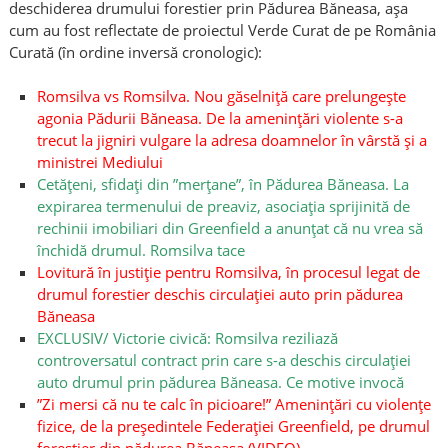
deschiderea drumului forestier prin Pădurea Băneasa, așa
cum au fost reflectate de proiectul Verde Curat de pe România
Curată (în ordine inversă cronologic):
Romsilva vs Romsilva. Nou găselniță care prelungește
agonia Pădurii Băneasa. De la amenințări violente s-a
trecut la jigniri vulgare la adresa doamnelor în vârstă și a
ministrei Mediului
Cetățeni, sfidați din ”merțane”, în Pădurea Băneasa. La
expirarea termenului de preaviz, asociația sprijinită de
rechinii imobiliari din Greenfield a anunțat că nu vrea să
închidă drumul. Romsilva tace
Lovitură în justiție pentru Romsilva, în procesul legat de
drumul forestier deschis circulației auto prin pădurea
Băneasa
EXCLUSIV/ Victorie civică: Romsilva reziliază
controversatul contract prin care s-a deschis circulației
auto drumul prin pădurea Băneasa. Ce motive invocă
”Zi mersi că nu te calc în picioare!” Amenințări cu violențe
fizice, de la președintele Federației Greenfield, pe drumul