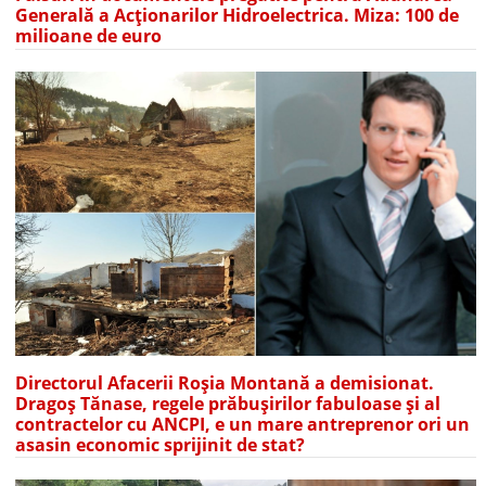
Generală a Acționarilor Hidroelectrica. Miza: 100 de
milioane de euro
Directorul Afacerii Roșia Montană a demisionat.
Dragoș Tănase, regele prăbușirilor fabuloase și al
contractelor cu ANCPI, e un mare antreprenor ori un
asasin economic sprijinit de stat?