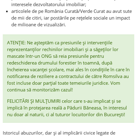
interesele dezvoltatorului imobiliar;
articolele de pe România Curată/Verde Curat au avut sute
de mii de citiri, iar postările pe rețelele sociale un impact
de milioane de vizualizări.
ATENȚIE: Ne așteptăm ca presiunile și intervențiile
reprezentanților rechinilor imobiliari și a săgeților lor
mascate într-un ONG să reia presiunile pentru
redeschiderea drumului forestier în toamnă, după
încheierea vacanței școlare, mai ales în condițiile în care în
notificarea de reziliere a contractului de către Romsilva au
fost incluse doar parțial toate temeiurile juridice. Vom
continua să monitorizăm cazul!
FELICITĂRI ȘI MULȚUMIRI celor care s-au implicat și se
implică în protejarea reală a Pădurii Băneasa, în interesul
nu doar al naturii, ci al tuturor locuitorilor din București!
Istoricul abuzurilor, dar și al implicării civice legate de