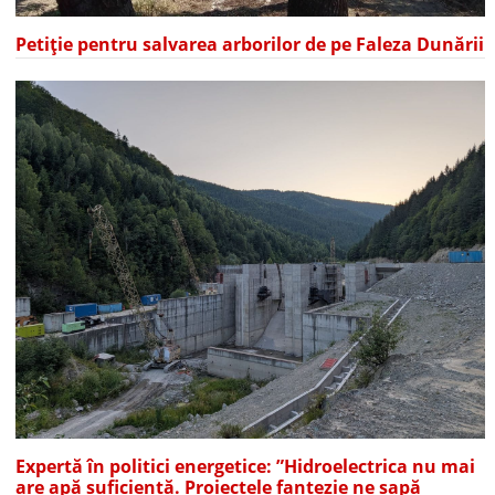
Petiție pentru salvarea arborilor de pe Faleza Dunării
Expertă în politici energetice: ”Hidroelectrica nu mai
are apă suficientă. Proiectele fantezie ne sapă