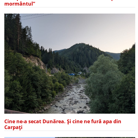
mormântul”
Cine ne-a secat Dunărea. Și cine ne fură apa din
Carpați