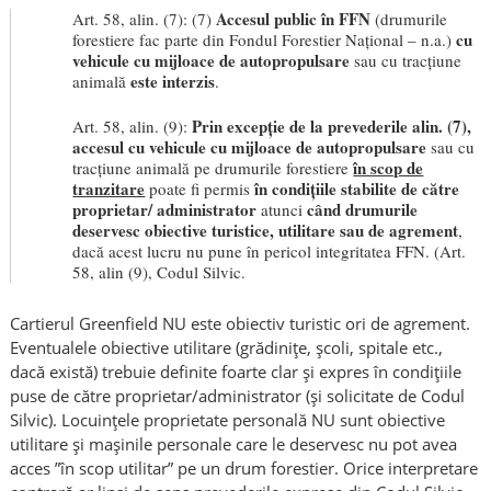
Accesul public în FFN
Art. 58, alin. (7): (7)
(drumurile
cu
forestiere fac parte din Fondul Forestier Național – n.a.)
vehicule cu mijloace de autopropulsare
sau cu tracțiune
este interzis
animală
.
Prin excepție de la prevederile alin. (7),
Art. 58, alin. (9):
accesul cu vehicule cu mijloace de autopropulsare
sau cu
în scop de
tracțiune animală pe drumurile forestiere
tranzitare
în condițiile stabilite de către
poate fi permis
proprietar/ administrator
când drumurile
atunci
deservesc obiective turistice, utilitare sau de agrement
,
dacă acest lucru nu pune în pericol integritatea FFN. (Art.
58, alin (9), Codul Silvic.
Cartierul Greenfield NU este obiectiv turistic ori de agrement.
Eventualele obiective utilitare (grădinițe, școli, spitale etc.,
dacă există) trebuie definite foarte clar și expres în condițiile
puse de către proprietar/administrator (și solicitate de Codul
Silvic). Locuințele proprietate personală NU sunt obiective
utilitare și mașinile personale care le deservesc nu pot avea
acces ”în scop utilitar” pe un drum forestier. Orice interpretare