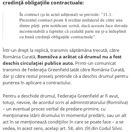
credință obligațiile contractuale:
În contract (și în actul adițional) se prevede: ”11.1.
Prezentul contract poate fi reziliat unilateral de către una
dintre părți. prin notificare scrisă, dacă aceasta face dovada
incontestabilă a faptului că cealaltă parte nu și-a îndeplinit
cu bună credință obligațiile contractuale”.
Într-un drept la replică, transmis săptămâna trecută, către
România Curată,
Romsilva a arătat că drumul nu a fost
deschis circulației publice auto.
Printr-un comunicat
transmis de Federația Greenfield (atât către România Curată,
dar și către restul presei), pretinde că a deschis drumul pentru
punerea în aplicare a contractului.
Pentru a deschide drumul, Federația Greenfield ar fi avut,
totuși, nevoie, de acordul scris al administratorului (Romsilva)
– un eventual proces verbal de predare-primire, cu
menționarea stării drumului în momentul predării, sau un alt
act în se menționează condițiilor în care se poate face – a se
vedea, în acest sens, același art. 58, alin. (9) din Codul Silvic