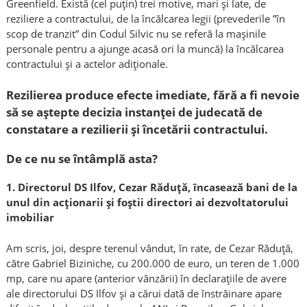
Greenfield. Există (cel puțin) trei motive, mari și late, de
reziliere a contractului, de la încălcarea legii (prevederile ”în
scop de tranzit” din Codul Silvic nu se referă la mașinile
personale pentru a ajunge acasă ori la muncă) la încălcarea
contractului și a actelor adiționale.
Rezilierea produce efecte imediate, fără a fi nevoie
să se aștepte decizia instanței de judecată de
constatare a rezilierii și încetării contractului.
De ce nu se întâmplă asta?
1. Directorul DS Ilfov, Cezar Răduță, încasează bani de la
unul din acționarii și foștii directori ai dezvoltatorului
imobiliar
Am scris, joi, despre terenul vândut, în rate, de Cezar Răduță,
către Gabriel Biziniche, cu 200.000 de euro, un teren de 1.000
mp, care nu apare (anterior vânzării) în declarațiile de avere
ale directorului DS Ilfov și a cărui dată de înstrăinare apare