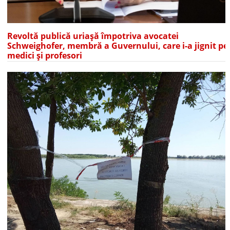
Revoltă publică uriașă împotriva avocatei
Schweighofer, membră a Guvernului, care i-a jignit pe
medici și profesori