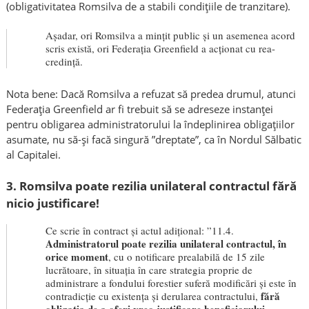
(obligativitatea Romsilva de a stabili condițiile de tranzitare).
Așadar, ori Romsilva a mințit public și un asemenea acord
scris există, ori Federația Greenfield a acționat cu rea-
credință.
Nota bene: Dacă Romsilva a refuzat să predea drumul, atunci
Federația Greenfield ar fi trebuit să se adreseze instanței
pentru obligarea administratorului la îndeplinirea obligațiilor
asumate, nu să-și facă singură ”dreptate”, ca în Nordul Sălbatic
al Capitalei.
3. Romsilva poate rezilia unilateral contractul fără
nicio justificare!
Ce scrie în contract și actul adițional: ”11.4.
Administratorul poate rezilia unilateral contractul, în
orice moment
, cu o notificare prealabilă de 15 zile
lucrătoare, în situația în care strategia proprie de
administrare a fondului forestier suferă modificări și este în
fără
contradicție cu existența și derularea contractului,
obligația de a oferi vreo justificare beneficiarului
,