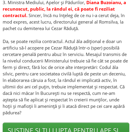
3. Ministra Mediului, Apelor și Pădurilor,
Diana Buzoianu, a
recunoscut, public, la rândul ei, că poate fi reziliat
contractul.
Sincer, încă nu înțeleg de ce nu i-a cerut deja, în
mod expres, acest lucru, directorului general al Romsilva, la
pachet cu demiterea lui Cezar Răduță.
Da, se poate rezilia contractul. Actul ăla adițional e doar un
artificiu să-l acopere pe Cezar Răduță într-o (sper) posibilă
cercetare penală pentru abuz în serviciu. Mesajul transmis de
la nivelul conducerii Ministerului trebuie să fie cât se poate de
ferm și direct, fără loc de orice alte interpretări: Codul ăla
silvic, pentru care societatea civilă luptă de peste un deceniu,
în elaborarea căruia a fost, la rândul ei implicată activ, în
ultimii doi ani cel puțin, trebuie implementat și respectat. Că
dacă nici măcar în București nu se respectă, cum ne-am
aștepta să fie aplicat și respectat în creierii munților, unde
hoții și mafioții îi amenință și îi atacă direct pe cei care apără
pădurea?
SUSȚINE ȘI TU LUPTA PENTRU APE ȘI