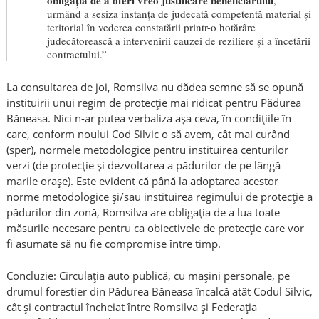
urmând a sesiza instanța de judecată competentă material și
teritorial în vederea constatării printr-o hotărâre
judecătorească a intervenirii cauzei de reziliere și a încetării
contractului.”
La consultarea de joi, Romsilva nu dădea semne să se opună
instituirii unui regim de protecție mai ridicat pentru Pădurea
Băneasa. Nici n-ar putea verbaliza așa ceva, în condițiile în
care, conform noului Cod Silvic o să avem, cât mai curând
(sper), normele metodologice pentru instituirea centurilor
verzi (de protecție și dezvoltarea a pădurilor de pe lângă
marile orașe). Este evident că până la adoptarea acestor
norme metodologice și/sau instituirea regimului de protecție a
pădurilor din zonă, Romsilva are obligația de a lua toate
măsurile necesare pentru ca obiectivele de protecție care vor
fi asumate să nu fie compromise între timp.
Concluzie: Circulația auto publică, cu mașini personale, pe
drumul forestier din Pădurea Băneasa încalcă atât Codul Silvic,
cât și contractul încheiat între Romsilva și Federația