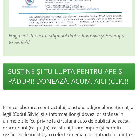
Fragment din actul adițional dintre Romsilva și Federația
Greenfield
SUSȚINE ȘI TU LUPTA PENTRU APE ȘI
PĂDURI! DONEAZĂ, ACUM, AICI (CLIC)!
Prin coroborarea contractului, a actului adițional menționat, a
legii (Codul Silvic) și a informațiilor și dovezilor strânse în
ultimele zile (cu privire la circulația auto de publică pe acest
drum), sunt (cel puțin) trei situații care impun (și permit)
rezilierea de îndată și cu efecte imediate a contractului dintre