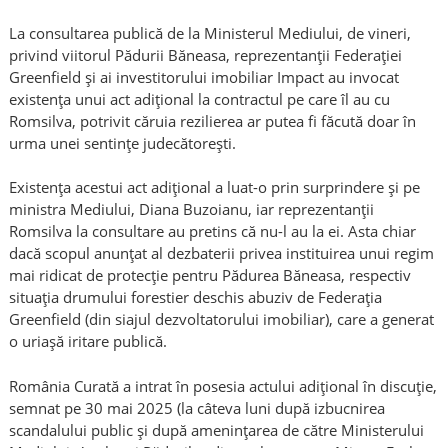
La consultarea publică de la Ministerul Mediului, de vineri,
privind viitorul Pădurii Băneasa, reprezentanții Federației
Greenfield și ai investitorului imobiliar Impact au invocat
existența unui act adițional la contractul pe care îl au cu
Romsilva, potrivit căruia rezilierea ar putea fi făcută doar în
urma unei sentințe judecătorești.
Existența acestui act adițional a luat-o prin surprindere și pe
ministra Mediului, Diana Buzoianu, iar reprezentanții
Romsilva la consultare au pretins că nu-l au la ei. Asta chiar
dacă scopul anunțat al dezbaterii privea instituirea unui regim
mai ridicat de protecție pentru Pădurea Băneasa, respectiv
situația drumului forestier deschis abuziv de Federația
Greenfield (din siajul dezvoltatorului imobiliar), care a generat
o uriașă iritare publică.
România Curată a intrat în posesia actului adițional în discuție,
semnat pe 30 mai 2025 (la câteva luni după izbucnirea
scandalului public și după amenințarea de către Ministerului