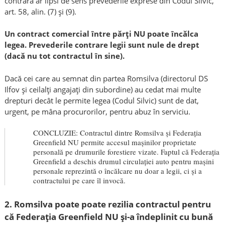
contrară ar lipsi de sens prevederile exprese din Codul Silvic,
art. 58, alin. (7) și (9).
Un contract comercial între părți NU poate încălca
legea. Prevederile contrare legii sunt nule de drept
(dacă nu tot contractul în sine).
Dacă cei care au semnat din partea Romsilva (directorul DS
Ilfov și ceilalți angajați din subordine) au cedat mai multe
drepturi decât le permite legea (Codul Silvic) sunt de dat,
urgent, pe mâna procurorilor, pentru abuz în serviciu.
CONCLUZIE: Contractul dintre Romsilva și Federația
Greenfield NU permite accesul mașinilor proprietate
personală pe drumurile forestiere vizate. Faptul că Federația
Greenfield a deschis drumul circulației auto pentru mașini
personale reprezintă o încălcare nu doar a legii, ci și a
contractului pe care îl invocă.
2. Romsilva poate poate rezilia contractul pentru
că Federația Greenfield NU și-a îndeplinit cu bună