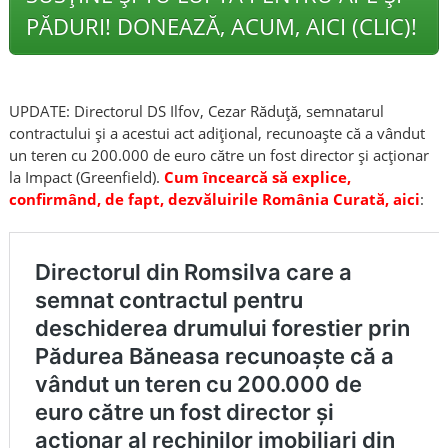
PĂDURI! DONEAZĂ, ACUM, AICI (CLIC)!
UPDATE: Directorul DS Ilfov, Cezar Răduță, semnatarul
contractului și a acestui act adițional, recunoaște că a vândut
un teren cu 200.000 de euro către un fost director și acționar
la Impact (Greenfield).
Cum încearcă să explice,
confirmând, de fapt, dezvăluirile România Curată, aici
: