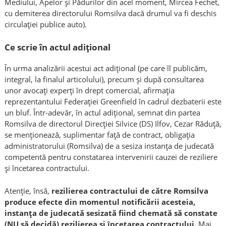
Mediului, Apelor și Pădurilor din acel moment, Mircea Fechet,
cu demiterea directorului Romsilva dacă drumul va fi deschis
circulației publice auto).
Ce scrie în actul adițional
În urma analizării acestui act adițional (pe care îl publicăm,
integral, la finalul articolului), precum și după consultarea
unor avocați experți în drept comercial, afirmația
reprezentantului Federației Greenfield în cadrul dezbaterii este
un bluf. Într-adevăr, în actul adițional, semnat din partea
Romsilva de directorul Direcției Silvice (DS) Ilfov, Cezar Răduță,
se menționează, suplimentar față de contract, obligația
administratorului (Romsilva) de a sesiza instanța de judecată
competentă pentru constatarea intervenirii cauzei de reziliere
și încetarea contractului.
Atenție, însă,
rezilierea contractului de către Romsilva
produce efecte din momentul notificării acesteia,
instanța de judecată sesizată fiind chemată să constate
(NU să decidă) rezilierea și încetarea contractului.
Mai