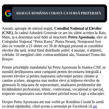
ADAUGĂ ROMÂNIA CURATĂ CA SURSĂ PREFERATĂ
Aseară, aproape de miezul nopții,
Consiliul Național al Elevilor
(CNE)
, în cadrul Adunării Generale ce are loc zilele acestea la Baia
Mare, și-a desemnat noul lider al structurii:
Petru Apostoaia
, elev al
Colegiului Naţional “Petru Rareş” Piatra-Neamţ. Nemțeanul fost
ales cu voturile a 21 dintre cei 39 de delegați prezenți ai consiliilor
elevilor din țară, restul fiind distribuite astfel: 4 anulate, 4 abțineri,
celelalte 10 mergând către contracandidatul său, Natanael Toma din
Brașov.
Printre prioritățile mandatului lui Petru Apostoaia în fruntea CNE se
numără desfășurarea unor campanii pentru decontarea integrală a
navetei elevilor și pentru majorarea subvenției pentru cămine și
cantine școlare, atragerea mai multor elevi și inițierea elevilor de
gimnaziu în mișcarea de reprezentare, analizarea problemelor din
învățământul profesional, tehnic, confesional, vocațional și special,
respectiv organizarea unor dezbateri privind noua Lege a educației.
Despre Petru Apostoaia am mai vorbit pe România Curată în urmă
cu două săptămâni, când acesta a semnalat pe Facebook că
un