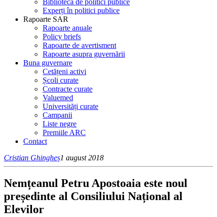
Bibliotecă de politici publice
Experți în politici publice
Rapoarte SAR
Rapoarte anuale
Policy briefs
Rapoarte de avertisment
Rapoarte asupra guvernării
Buna guvernare
Cetățeni activi
Școli curate
Contracte curate
Valuemed
Universități curate
Campanii
Liste negre
Premiile ARC
Contact
Cristian Ghingheș
1 august 2018
Nemțeanul Petru Apostoaia este noul
președinte al Consiliului Național al
Elevilor