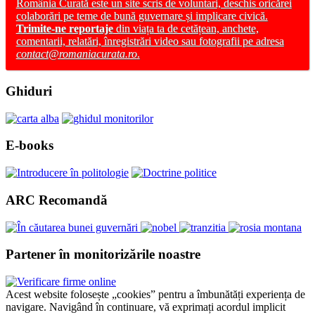
România Curată este un site scris de voluntari, deschis oricărei
colaborări pe teme de bună guvernare și implicare civică.
Trimite-ne reportaje
din viața ta de cetățean, anchete,
comentarii, relatări, înregistrări video sau fotografii pe adresa
contact@romaniacurata.ro
.
Ghiduri
E-books
ARC Recomandă
Partener în monitorizările noastre
Acest website folosește „cookies” pentru a îmbunătăți experiența de
navigare. Navigând în continuare, vă exprimați acordul implicit