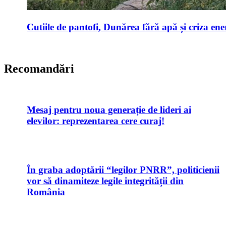
Cutiile de pantofi, Dunărea fără apă și criza ene
Recomandări
Mesaj pentru noua generație de lideri ai
elevilor: reprezentarea cere curaj!
În graba adoptării “legilor PNRR”, politicienii
vor să dinamiteze legile integrității din
România