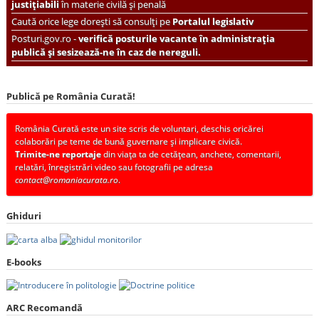
justițiabili
în materie civilă și penală
Caută orice lege dorești să consulți pe
Portalul legislativ
Posturi.gov.ro -
verifică posturile vacante în administrația
publică și sesizează-ne în caz de nereguli.
Publică pe România Curată!
România Curată este un site scris de voluntari, deschis oricărei
colaborări pe teme de bună guvernare și implicare civică.
Trimite-ne reportaje
din viața ta de cetățean, anchete, comentarii,
relatări, înregistrări video sau fotografii pe adresa
contact@romaniacurata.ro
.
Ghiduri
E-books
ARC Recomandă