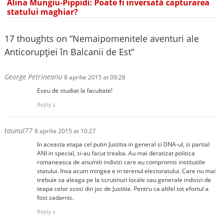
Alina Mungiu-Pippidi: Poate fi inversată capturarea
statului maghiar?
17 thoughts on “
Nemaipomenitele aventuri ale
Anticorupției în Balcanii de Est
”
George Petrineanu
8 aprilie 2015 at 09:28
Eseu de studiat la facultate!
Reply
↓
taunul77
8 aprilie 2015 at 10:27
In aceasta etapa cel putin Justitia in general si DNA-ul, si partial
ANI in special, si-au facut treaba. Au mai deratizat politica
romaneasca de anumiti indivizi care au compromis institutiile
statului. Insa acum mingea e in terenul electoratului. Care nu mai
trebuie sa aleaga pe la scrutinuri locale sau generale indivizi de
teapa celor scosi din joc de Justitie. Pentru ca altfel tot efortul a
fost zadarnic.
Reply
↓