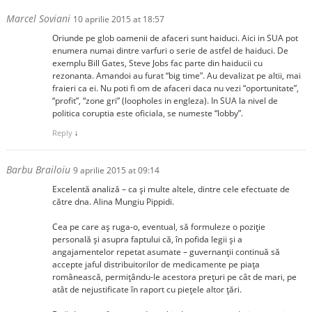
Marcel Soviani
10 aprilie 2015 at 18:57
Oriunde pe glob oamenii de afaceri sunt haiduci. Aici in SUA pot
enumera numai dintre varfuri o serie de astfel de haiduci. De
exemplu Bill Gates, Steve Jobs fac parte din haiducii cu
rezonanta. Amandoi au furat “big time”. Au devalizat pe altii, mai
fraieri ca ei. Nu poti fi om de afaceri daca nu vezi “oportunitate”,
“profit”, “zone gri” (loopholes in engleza). In SUA la nivel de
politica coruptia este oficiala, se numeste “lobby”.
Reply
↓
Barbu Brailoiu
9 aprilie 2015 at 09:14
Excelentă analiză – ca şi multe altele, dintre cele efectuate de
către dna. Alina Mungiu Pippidi.
Cea pe care aş ruga-o, eventual, să formuleze o poziţie
personală şi asupra faptului că, în pofida legii şi a
angajamentelor repetat asumate – guvernanţii continuă să
accepte jaful distribuitorilor de medicamente pe piaţa
românească, permiţându-le acestora preţuri pe cât de mari, pe
atât de nejustificate în raport cu pieţele altor ţări.