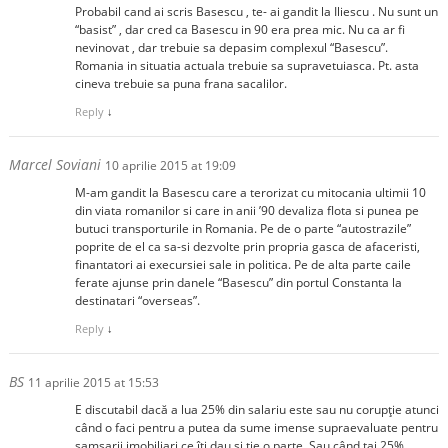
Probabil cand ai scris Basescu , te- ai gandit la Iliescu . Nu sunt un
“basist” , dar cred ca Basescu in 90 era prea mic. Nu ca ar fi
nevinovat , dar trebuie sa depasim complexul “Basescu”.
Romania in situatia actuala trebuie sa supravetuiasca. Pt. asta
cineva trebuie sa puna frana sacalilor.
Reply
↓
Marcel Soviani
10 aprilie 2015 at 19:09
M-am gandit la Basescu care a terorizat cu mitocania ultimii 10
din viata romanilor si care in anii ’90 devaliza flota si punea pe
butuci transporturile in Romania. Pe de o parte “autostrazile”
poprite de el ca sa-si dezvolte prin propria gasca de afaceristi,
finantatori ai execursiei sale in politica. Pe de alta parte caile
ferate ajunse prin danele “Basescu” din portul Constanta la
destinatari “overseas”.
Reply
↓
BS
11 aprilie 2015 at 15:53
E discutabil dacă a lua 25% din salariu este sau nu corupție atunci
când o faci pentru a putea da sume imense supraevaluate pentru
samsarii imobiliari ce îți dau și ție o parte. Sau când tai 25%