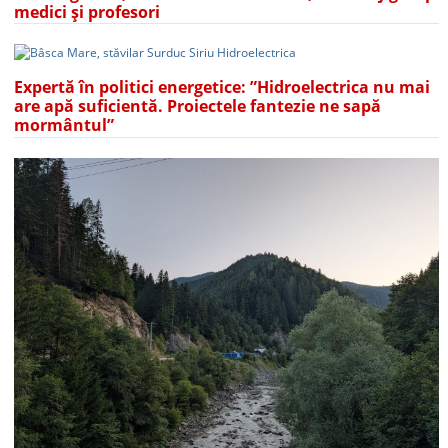
medici și profesori
Expertă în politici energetice: ”Hidroelectrica nu mai
are apă suficientă. Proiectele fantezie ne sapă
mormântul”