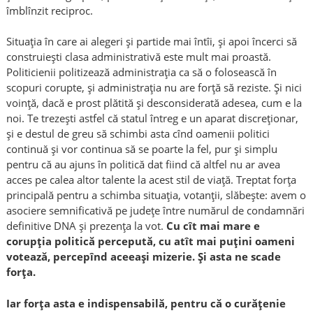
îmblînzit reciproc.
Situația în care ai alegeri și partide mai întîi, și apoi încerci să
construiești clasa administrativă este mult mai proastă.
Politicienii politizează administrația ca să o folosească în
scopuri corupte, și administrația nu are forță să reziste. Și nici
voință, dacă e prost plătită și desconsiderată adesea, cum e la
noi. Te trezești astfel că statul întreg e un aparat discreționar,
și e destul de greu să schimbi asta cînd oamenii politici
continuă și vor continua să se poarte la fel, pur și simplu
pentru că au ajuns în politică dat fiind că altfel nu ar avea
acces pe calea altor talente la acest stil de viață. Treptat forța
principală pentru a schimba situația, votanții, slăbește: avem o
asociere semnificativă pe județe între numărul de condamnări
definitive DNA și prezența la vot.
Cu cît mai mare e
corupția politică percepută, cu atît mai puțini oameni
votează, percepînd aceeași mizerie. Și asta ne scade
forța.
Iar forța asta e indispensabilă, pentru că o curățenie