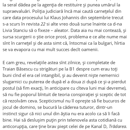
la seral dădea pe la agenția de restituire și punea umărul la
supraevaluări. Poliția judiciară încă mai caută carnețelul din
care data procesului lui Klaus Johannis din septembrie trecut
s-a scurs în revista
22
si alte vreo două surse înainte ca d-na
Livia Stanciu să o fixeze – aleator. Data aia nu mai contează, și
sursa scurgerii o știe orice prost, problema e ce alte nume mai
sînt în carnețel și de asta simt că, întocmai ca la bulgari, hîrtia
se va evapora cu mai mult succes decît oamenii.
E cam greu, revelațiile astea sînt zilnice, și completate de
Traian Băsescu cu strigături pe la B1 despre cum erau toți
buni cînd el era cel intangibil, și au devenit niște nemernici
slugarnici cu puterea de după el a doua zi după ce și-a pierdut
postul (să fim exacți, în anticipare cu cîteva luni mai devreme),
să nu fie poporul bîntuit de teoria conspirației și sceptic de tot
că rezolvăm ceva. Scepticismul nu îl oprește să fie bucuros de
jocul de domino, se bucură la căderea tuturor, dintr-un
instinct sigur că nici unul din ăștia nu era acolo ca să îi facă
bine. Hai să deslușim puțin prin telenovela asta cotidiană cu
anticorupția, care ține brav piept celei de pe Kanal D,
Trădarea
.