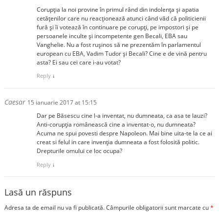
Corupția la noi provine în primul rând din indolența și apatia
cetățenilor care nu reacționează atunci când văd că politicienii
fură și îi votează în continuare pe corupți, pe impostori și pe
persoanele inculte și incompetente gen Becali, EBA sau
Vanghelie. Nu a fost rușinos să ne prezentăm în parlamentul
european cu EBA, Vadim Tudor și Becali? Cine e de vină pentru
asta? Ei sau cei care i-au votat?
Reply
↓
Caesar
15 ianuarie 2017 at 15:15
Dar pe Băsescu cine l-a inventat, nu dumneata, ca asa te lauzi?
Anti-corupția românească cine a inventat-o, nu dumneata?
Acuma ne spui povesti despre Napoleon. Mai bine uita-te la ce ai
creat si felul in care invenția dumneata a fost folosită politic.
Drepturile omului ce loc ocupa?
Reply
↓
Lasă un răspuns
Adresa ta de email nu va fi publicată.
Câmpurile obligatorii sunt marcate cu
*