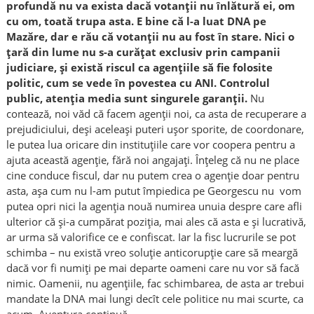
profundă nu va exista dacă votanții nu înlătură ei, om
cu om, toată trupa asta. E bine că l-a luat DNA pe
Mazăre, dar e rău că votanții nu au fost în stare. Nici o
țară din lume nu s-a curățat exclusiv prin campanii
judiciare, și există riscul ca agențiile să fie folosite
politic, cum se vede în povestea cu ANI. Controlul
public, atenția media sunt singurele garanții.
Nu
contează, noi văd că facem agenții noi, ca asta de recuperare a
prejudiciului, deși aceleași puteri ușor sporite, de coordonare,
le putea lua oricare din instituțiile care vor coopera pentru a
ajuta această agenție, fără noi angajați. Înțeleg că nu ne place
cine conduce fiscul, dar nu putem crea o agenție doar pentru
asta, așa cum nu l-am putut împiedica pe Georgescu nu vom
putea opri nici la agenția nouă numirea unuia despre care afli
ulterior că și-a cumpărat poziția, mai ales că asta e și lucrativă,
ar urma să valorifice ce e confiscat. Iar la fisc lucrurile se pot
schimba – nu există vreo soluție anticorupție care să meargă
dacă vor fi numiți pe mai departe oameni care nu vor să facă
nimic. Oamenii, nu agențiile, fac schimbarea, de asta ar trebui
mandate la DNA mai lungi decît cele politice nu mai scurte, ca
acum. Aventura continuă.