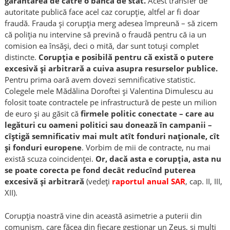
garantarea de către o bancă de stat.
Acest transfer de
autoritate publică face acel caz corupție, altfel ar fi doar
fraudă. Frauda și corupția merg adesea împreună – să zicem
că poliția nu intervine să prevină o fraudă pentru că ia un
comision ea însăși, deci o mită, dar sunt totuși complet
distincte.
Corupția e posibilă pentru că există o putere
excesivă și arbitrară a cuiva asupra resurselor publice.
Pentru prima oară avem dovezi semnificative statistic.
Colegele mele Mădălina Doroftei și Valentina Dimulescu au
folosit toate contractele pe infrastructură de peste un milion
de euro și au găsit că
firmele politic conectate – care au
legături cu oameni politici sau donează în campanii –
cîștigă semnificativ mai mult atît fonduri naționale, cît
și fonduri europene
. Vorbim de mii de contracte, nu mai
există scuza coincidenței.
Or, dacă asta e corupția, asta nu
se poate corecta pe fond decât reducînd puterea
excesivă și arbitrară
(vedeți
raportul anual SAR
, cap. II, III,
XII).
Corupția noastră vine din această asimetrie a puterii din
comunism, care făcea din fiecare gestionar un Zeus, și mulți