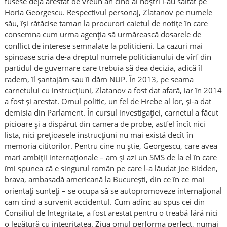
fusese deja arestat de vreun an cînd ai noștri l-au săltat pe
Horia Georgescu. Respectivul personaj, Zlatanov pe numele
său, își rătăcise taman la procurori caietul de notițe în care
consemna cum urma agenția să urmărească dosarele de
conflict de interese semnalate la politicieni. La cazuri mai
spinoase scria de-a dreptul numele politicianului de vîrf din
partidul de guvernare care trebuia să dea decizia, adică îl
radem, îl șantajăm sau îi dăm NUP. În 2013, pe seama
carnetului cu instrucțiuni, Zlatanov a fost dat afară, iar în 2014
a fost și arestat. Omul politic, un fel de Hrebe al lor, și-a dat
demisia din Parlament. În cursul investigației, carnetul a făcut
picioare și a dispărut din camera de probe, astfel încît nici
lista, nici prețioasele instrucțiuni nu mai există decît în
memoria cititorilor. Pentru cine nu știe, Georgescu, care avea
mari ambiții internaționale – am și azi un SMS de la el în care
îmi spunea că e singurul român pe care l-a lăudat Joe Bidden,
brava, ambasadă americană la București, din ce în ce mai
orientați sunteți – se ocupa să se autopromoveze internațional
cam cînd a survenit accidentul. Cum adînc au spus cei din
Consiliul de Integritate, a fost arestat pentru o treabă fără nici
o legătură cu integritatea. Ziua omul performa perfect, numai