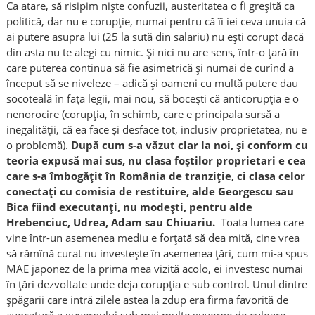
Ca atare, să risipim niște confuzii, austeritatea o fi greșită ca
politică, dar nu e corupție, numai pentru că îi iei ceva unuia că
ai putere asupra lui (25 la sută din salariu) nu ești corupt dacă
din asta nu te alegi cu nimic. Și nici nu are sens, într-o țară în
care puterea continua să fie asimetrică și numai de curînd a
început să se niveleze – adică și oameni cu multă putere dau
socoteală în fața legii, mai nou, să bocești că anticorupția e o
nenorocire (corupția, în schimb, care e principala sursă a
inegalității, că ea face și desface tot, inclusiv proprietatea, nu e
o problemă).
După cum s-a văzut clar la noi, și conform cu
teoria expusă mai sus, nu clasa foștilor proprietari e cea
care s-a îmbogățit în România de tranziție, ci clasa celor
conectați cu comisia de restituire, alde Georgescu sau
Bica fiind executanți, nu modești, pentru alde
Hrebenciuc, Udrea, Adam sau Chiuariu.
Toata lumea care
vine într-un asemenea mediu e forțată să dea mită, cine vrea
să rămînă curat nu investește în asemenea țări, cum mi-a spus
MAE japonez de la prima mea vizită acolo, ei investesc numai
în țări dezvoltate unde deja corupția e sub control. Unul dintre
șpăgarii care intră zilele astea la zdup era firma favorită de