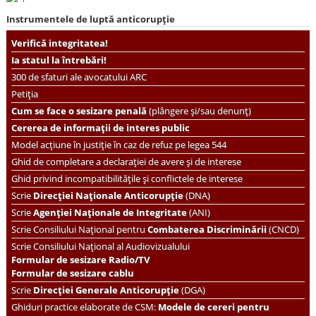
Instrumentele de luptă anticorupție
Verifică integritatea!
Ia statul la întrebări!
300 de sfaturi ale avocatului ARC
Petiția
Cum se face o sesizare penală
(plângere și/sau denunț)
Cererea de informații de interes public
Model acțiune în justiție în caz de refuz pe legea 544
Ghid de completare a declarației de avere și de interese
Ghid privind incompatibilitățile și conflictele de interese
Scrie
Direcției Naționale Anticorupție
(DNA)
Scrie
Agenției Naționale de Integritate
(ANI)
Scrie
Consiliului Național pentru
Combaterea Discriminării
(CNCD)
Scrie Consiliului Național al Audiovizualului
Formular de sesizare Radio/TV
Formular de sesizare cablu
Scrie
Direcției Generale Anticorupție
(DGA)
Ghiduri practice elaborate de CSM:
Modele de cereri pentru