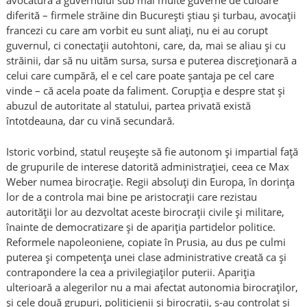
avocatură a guvernului sub mai multe guverne de culoare
diferită – firmele străine din București știau și turbau, avocații
francezi cu care am vorbit eu sunt aliați, nu ei au corupt
guvernul, ci conectații autohtoni, care, da, mai se aliau și cu
străinii, dar să nu uităm sursa, sursa e puterea discreționară a
celui care cumpără, el e cel care poate șantaja pe cel care
vinde – că acela poate da faliment. Corupția e despre stat și
abuzul de autoritate al statului, partea privată există
întotdeauna, dar cu vină secundară.
Istoric vorbind, statul reușește să fie autonom și impartial față
de grupurile de interese datorită administrației, ceea ce Max
Weber numea birocrație. Regii absoluți din Europa, în dorința
lor de a controla mai bine pe aristocrații care rezistau
autorității lor au dezvoltat aceste birocrații civile și militare,
înainte de democratizare și de apariția partidelor politice.
Reformele napoleoniene, copiate în Prusia, au dus pe culmi
puterea și competența unei clase administrative creată ca și
contrapondere la cea a privilegiaților puterii. Apariția
ulterioară a alegerilor nu a mai afectat autonomia birocraților,
și cele două grupuri, politicienii și birocrații, s-au controlat și