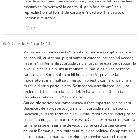
Faţă de acest fenomen deosebit de grav, ce credeţi: respectiva
măsură se încadrează la capitolul “grija faţă de om”, sau
reprezintă o altă formă de corupţie, încadrabilă la capitolul
“românia murdară”?
Reply
↓
elio
9 aprilie 2015 at 18:10
Problema tocmai aici este.” Cu cît mai mare e corupția politică
percepută, cu atît mai puțini oameni votează, percepînd aceeași
mizerie”. In Romania , coruptia , nu a fost si nu este perceputa , la
nivelul la care s-a ajuns in realitate. Si mai ales nu se percepe
raul ce face. Romanul cu ochii holbati la TV , priveste la
moderatori , mai mult sau mai putin onesti , cum arunca vina si
mizeria dintr-o parte in alta. Se incearca acreditarea ideii , ca
orcine ar fi fost acolo facea la fel. In Italia in anii 90 , s-a facut
destula curatenie , cu “Mani Pulite”.
Ani de zile societatea romaneasca a fost impartita pro sau anti
Basescu , de aproape toti jurnalisti . Coruptia nu a inceput cu
Basescu , si nu se termina cu el. Lupta impotriva coruptiei ( ca ne
place sau nu) , a inceput cu Basescu. Ca se termina cu el , sau ca
termina si pe el, ramane de vazut. Eu nu cred ca cea ce avem
acum in Romania , mai putem numi clasa politica. Compromisa si
corupta pana in maduva oaselor , ne convine sa o schimbam ,