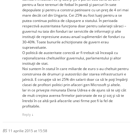
pentru a face terenuri de fotbal în pantă și parcuri în sate
depopulate și pentru a construi patinoare cu un preț de 4 ori mai
mare decât cel din Ungaria. Cei 25% au fost luați pentru a se
putea continua politica de căpușare a statului. În perioada
respectivă austeritatea funcționa doar pentru salariații săraci –
guvernul nu taia din fonduri iar serviciile de informații și alte
instituții de represiune aveau anual suplimentări de fonduri cu
30-40%. Toate bunurile achiziționate de guvern erau
supraevaluate.
O politică de austeritate corectă ar fi trebuit să înceapă cu
raționalizarea cheltuielilor guvernului, parlamentului și altor
instituții de stat.
Noi suntem în statul în care miliarde de euro s-au cheltuit pentru
construirea de drumuri și autostrăzi dar starea infrastructurii e
jalnică. E corupție să iei 25% din salarii doar ca să le poți împărți
clasei de profitori politici prin afaceri gen Microsoft și altele.
Iar in ce privește minunata Elena Udrea e de ajuns să te uiți cât
de mult creștea averea firmelor patronate de ea și soț și să te
întrebi în ce altă țară afacerile unei firme pot fi la fel de
profitabile.
Reply
↓
BS
11 aprilie 2015 at 15:58