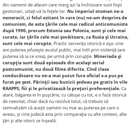
din oamenii de afaceri care merg azi la închisoare sunt foști
gestionari, uitați-vă la fețele lor.
Nu imperiul otoman ne-a
nenorocit, ci felul ezitant în care (nu) ne-am desprins de
comunism, de asta țările cele mai radical anticomuniste
după 1990, precum Estonia sau Polonia, sunt și cele mai
curate, iar țările cele mai șovăitoare, ca Rusia și Ucraina,
sunt cele mai corupte.
Practic secvența istorică e așa: cine
are puterea jefuiește avutul public, mai întîi prin violență (are
puterea să ia ce vrea), pe urmă prin corupție.
Mineriada și
corupția sunt două episoade din același serial
postcomunist, nu două filme diferite. Cînd clasa
conducătoare nu ne-a mai putut fura oficial s-a pus pe
furat pe șest. Părinții sau bunicii ședeau pe gratis în vile
RAAPPS, fiii și le privatizează la prețuri preferențiale.
Ca
atare, băgarea ei în pușcărie, cu cătușe cu tot, e o fază istorică
de neevitat, chiar dacă nu rezolvă totul, că trebuie să
semnalizăm că acești oameni nu mai au puterea pe care o
aveau, și cine judecă asta prin comparația cu alte context, alte
țări și alte istorii se înșeală.