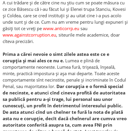
A cui trădare și de către cine nu știu cum se poate măsura cu
ce zice Băsescu că i-au făcut lui și Elenei trupa Stanciu, Kovesi
și Coldea, care se cred instituții și au uitat cine i-a pus acolo
unde sunt și de ce. Cum nu am vreme pentru lungi expuneri și
găsiți tot ce vreți pe
www.anticorrp.eu
sau
www.againstcorruption.eu
, siteurile mele academice, doar
cîteva precizări.
Prima a cărei nevoie o simt zilele astea este ce e
corupția și mai ales ce nu e.
Lumea e plină de
comportamente neoneste. Lumea fură, trișează, înșeală,
minte, practică impostura și așa mai departe. Toate aceste
comportamente sînt necinstite, penale și incriminate în Codul
Penal, sau majoritatea lor.
Dar corupția e o formă special
de necinste, e atunci cînd cineva profită de autoritatea
sa publică pentru a-și trage, lui personal sau unor
cunoscuți, un profit în detrimentul interesului public.
De asta atunci cînd un chelner te fură la nota de plată
asta nu e corupție, decît dacă chelnerul are cumva vreo
autoritate conferită asupra ta, cum avea FNI prin