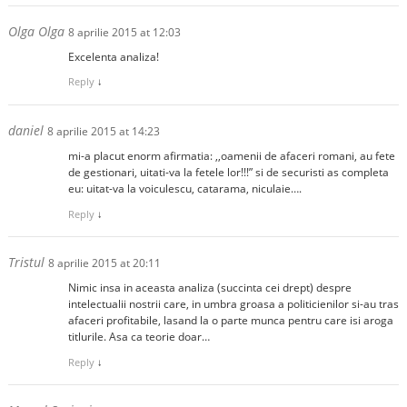
Olga Olga
8 aprilie 2015 at 12:03
Excelenta analiza!
Reply
↓
daniel
8 aprilie 2015 at 14:23
mi-a placut enorm afirmatia: ,,oamenii de afaceri romani, au fete
de gestionari, uitati-va la fetele lor!!!” si de securisti as completa
eu: uitat-va la voiculescu, catarama, niculaie….
Reply
↓
Tristul
8 aprilie 2015 at 20:11
Nimic insa in aceasta analiza (succinta cei drept) despre
intelectualii nostrii care, in umbra groasa a politicienilor si-au tras
afaceri profitabile, lasand la o parte munca pentru care isi aroga
titlurile. Asa ca teorie doar…
Reply
↓