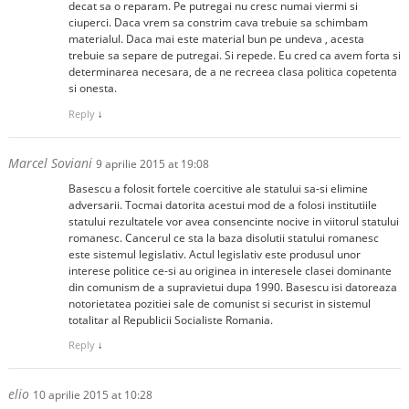
decat sa o reparam. Pe putregai nu cresc numai viermi si
ciuperci. Daca vrem sa constrim cava trebuie sa schimbam
materialul. Daca mai este material bun pe undeva , acesta
trebuie sa separe de putregai. Si repede. Eu cred ca avem forta si
determinarea necesara, de a ne recreea clasa politica copetenta
si onesta.
Reply
↓
Marcel Soviani
9 aprilie 2015 at 19:08
Basescu a folosit fortele coercitive ale statului sa-si elimine
adversarii. Tocmai datorita acestui mod de a folosi institutiile
statului rezultatele vor avea consencinte nocive in viitorul statului
romanesc. Cancerul ce sta la baza disolutii statului romanesc
este sistemul legislativ. Actul legislativ este produsul unor
interese politice ce-si au originea in interesele clasei dominante
din comunism de a supravietui dupa 1990. Basescu isi datoreaza
notorietatea pozitiei sale de comunist si securist in sistemul
totalitar al Republicii Socialiste Romania.
Reply
↓
elio
10 aprilie 2015 at 10:28