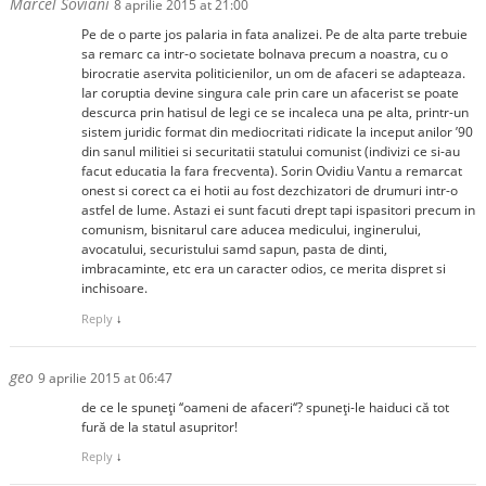
Marcel Soviani
8 aprilie 2015 at 21:00
Pe de o parte jos palaria in fata analizei. Pe de alta parte trebuie
sa remarc ca intr-o societate bolnava precum a noastra, cu o
birocratie aservita politicienilor, un om de afaceri se adapteaza.
Iar coruptia devine singura cale prin care un afacerist se poate
descurca prin hatisul de legi ce se incaleca una pe alta, printr-un
sistem juridic format din mediocritati ridicate la inceput anilor ’90
din sanul militiei si securitatii statului comunist (indivizi ce si-au
facut educatia la fara frecventa). Sorin Ovidiu Vantu a remarcat
onest si corect ca ei hotii au fost dezchizatori de drumuri intr-o
astfel de lume. Astazi ei sunt facuti drept tapi ispasitori precum in
comunism, bisnitarul care aducea medicului, inginerului,
avocatului, securistului samd sapun, pasta de dinti,
imbracaminte, etc era un caracter odios, ce merita dispret si
inchisoare.
Reply
↓
geo
9 aprilie 2015 at 06:47
de ce le spuneţi ‘‘oameni de afaceri‘‘? spuneţi-le haiduci că tot
fură de la statul asupritor!
Reply
↓