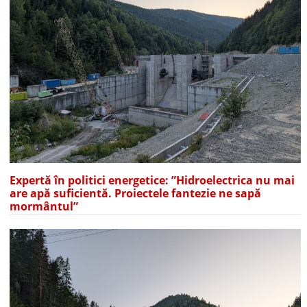
Expertă în politici energetice: ”Hidroelectrica nu mai
are apă suficientă. Proiectele fantezie ne sapă
mormântul”