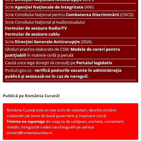
Scrie
Agenției Naționale de Integritate
(ANI)
Scrie
Consiliului Național pentru
Combaterea Discriminării
(CNCD)
Scrie Consiliului Național al Audiovizualului
Formular de sesizare Radio/TV
Formular de sesizare cablu
Scrie
Direcției Generale Anticorupție
(DGA)
Ghiduri practice elaborate de CSM:
Modele de cereri pentru
justițiabili
în materie civilă și penală
Caută orice lege dorești să consulți pe
Portalul legislativ
Posturi.gov.ro -
verifică posturile vacante în administrația
publică și sesizează-ne în caz de nereguli.
Publică pe România Curată!
România Curată este un site scris de voluntari, deschis oricărei
colaborări pe teme de bună guvernare și implicare civică.
Trimite-ne reportaje
din viața ta de cetățean, anchete, comentarii,
relatări, înregistrări video sau fotografii pe adresa
contact@romaniacurata.ro
.