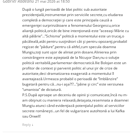
Gabriel Radeanu
21 mai 2026 at 18:50
După o lungă perioadă de blat politic sub autoritate
prezidențială,instrumentat prin serviciile secrete,cu eludarea
completă a democrației și care este principala cauză a
emergenței surprinzătoare a fenomenului Georgescu,orice
alianță politică,oricât de bine intenționată este “aceeași Mărie cu
altă pălărie”…”Schisma” politică a momentului este un trucaj,o
păcăleală,atât pentru susținători cât și pentru opozanți,probabil
regizat de “pădure”,pentru că altfel,cum specula doamna
Mungiu,toți sunt ușor de aliniat prin dosare.Alinierea prin
constrângere este așteptată de la Nicușor Dan,nu o soluție
politică veritabilă,parlamentar-democratică.Ilie Bolojan este un
profitor de context și parvenit politic al unui șir de crize de
autoritate,deci dramatizarea exagerată a momentului îl
avantajează.Urmeaza probabil o perioadă de “îmblânzire”
bugetară pentru că…nu-i așa?!?…”pâine și circ” este versiunea
“umanista” de dictatură.
P.S.După aproape un deceniu de opinii și comunicate,încă nu m-
am obișnuit cu maniera relaxată,detașata,resemnata a doamnei
Mungiu atunci când evidențiază potențialul politic al serviciilor
secrete românești…un fel de vulgarizare autohtonă a lui Kafka
sau Orwell!
Reply
↓