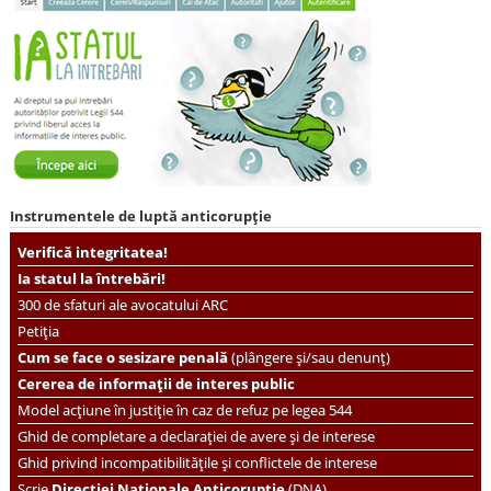
Instrumentele de luptă anticorupție
Verifică integritatea!
Ia statul la întrebări!
300 de sfaturi ale avocatului ARC
Petiția
Cum se face o sesizare penală
(plângere și/sau denunț)
Cererea de informații de interes public
Model acțiune în justiție în caz de refuz pe legea 544
Ghid de completare a declarației de avere și de interese
Ghid privind incompatibilitățile și conflictele de interese
Scrie
Direcției Naționale Anticorupție
(DNA)