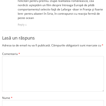
Felicitări pentru premiu. După realitatea românească, cea
nordică: așteptăm un film despre întreaga Europă de pildă
comportamentul selectiv față de Lafarge -doar in Franța și foarte
lent- pentru abateri în Siria, în contrapunct cu reacția fermă de
peste ocean
Reply
↓
Lasă un răspuns
Adresa ta de email nu va fi publicată.
Câmpurile obligatorii sunt marcate cu
*
Comentariu
*
Nume
*