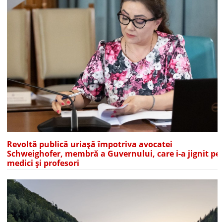
Revoltă publică uriașă împotriva avocatei
Schweighofer, membră a Guvernului, care i-a jignit pe
medici și profesori