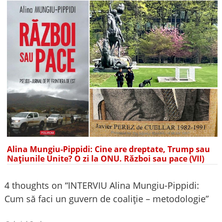
Alina Mungiu-Pippidi: Cine are dreptate, Trump sau
Națiunile Unite? O zi la ONU. Război sau pace (VII)
4 thoughts on “
INTERVIU Alina Mungiu-Pippidi:
Cum să faci un guvern de coaliție – metodologie
”