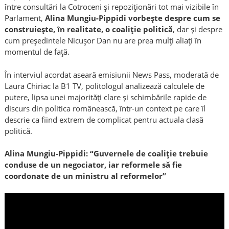
între consultări la Cotroceni și repoziționări tot mai vizibile în
Parlament,
Alina Mungiu-Pippidi vorbește despre cum se
construiește, în realitate, o coaliție politică
, dar și despre
cum președintele Nicușor Dan nu are prea mulți aliați în
momentul de față.
În interviul acordat aseară emisiunii News Pass, moderată de
Laura Chiriac la B1 TV, politologul analizează calculele de
putere, lipsa unei majorități clare și schimbările rapide de
discurs din politica românească, într-un context pe care îl
descrie ca fiind extrem de complicat pentru actuala clasă
politică.
Alina Mungiu-Pippidi: “Guvernele de coaliție trebuie
conduse de un negociator, iar reformele să fie
coordonate de un ministru al reformelor”