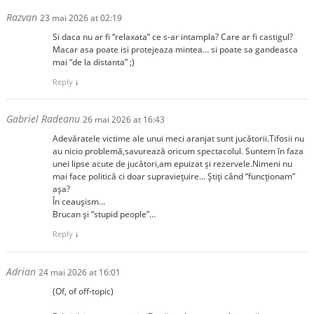
Razvan
23 mai 2026 at 02:19
Si daca nu ar fi “relaxata” ce s-ar intampla? Care ar fi castigul?
Macar asa poate isi protejeaza mintea… si poate sa gandeasca
mai “de la distanta” ;)
Reply
↓
Gabriel Radeanu
26 mai 2026 at 16:43
Adevăratele victime ale unui meci aranjat sunt jucătorii.Tifosii nu
au nicio problemă,savurează oricum spectacolul. Suntem în faza
unei lipse acute de jucători,am epuizat și rezervele.Nimeni nu
mai face politică ci doar supraviețuire… Știți când “funcționam”
așa?
În ceaușism…
Brucan și “stupid people”…
Reply
↓
Adrian
24 mai 2026 at 16:01
(Of, of off-topic)