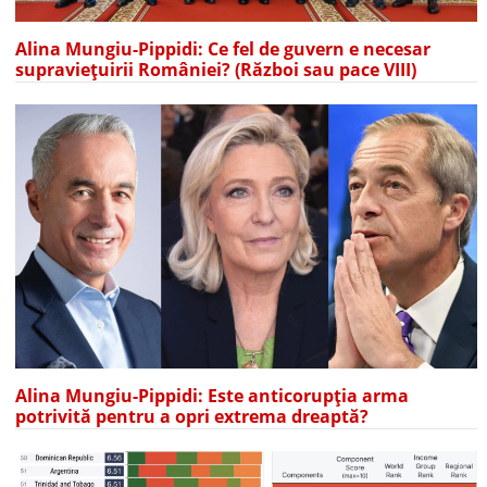
Alina Mungiu-Pippidi: Ce fel de guvern e necesar
supraviețuirii României? (Război sau pace VIII)
Alina Mungiu-Pippidi: Este anticorupția arma
potrivită pentru a opri extrema dreaptă?