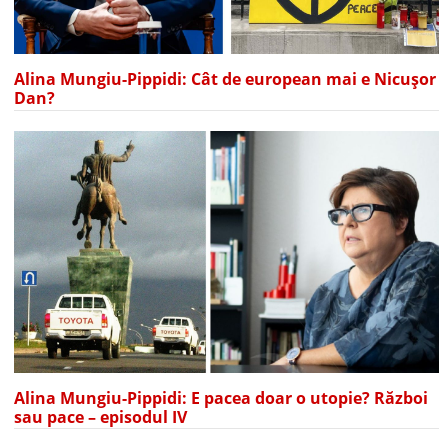
Alina Mungiu-Pippidi: Cât de european mai e Nicușor
Dan?
Alina Mungiu-Pippidi: E pacea doar o utopie? Război
sau pace – episodul IV