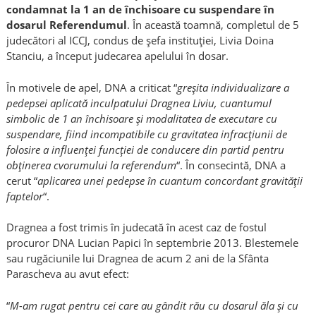
condamnat la 1 an de închisoare cu suspendare în
dosarul Referendumul
. În această toamnă, completul de 5
judecători al ICCJ, condus de şefa instituţiei, Livia Doina
Stanciu, a început judecarea apelului în dosar.
În motivele de apel, DNA a criticat “
greşita individualizare a
pedepsei aplicată inculpatului Dragnea Liviu, cuantumul
simbolic de 1 an închisoare şi modalitatea de executare cu
suspendare, fiind incompatibile cu gravitatea infracţiunii de
folosire a influenţei funcţiei de conducere din partid pentru
obţinerea cvorumului la referendum
“. În consecintă, DNA a
cerut “
aplicarea unei pedepse în cuantum concordant gravităţii
faptelor
“.
Dragnea a fost trimis în judecată în acest caz de fostul
procuror DNA Lucian Papici în septembrie 2013. Blestemele
sau rugăciunile lui Dragnea de acum 2 ani de la Sfânta
Parascheva au avut efect:
“
M-am rugat pentru cei care au gândit rău cu dosarul ăla şi cu