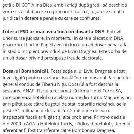
şefă a DIICOT Alina Bica, ambii aflaţi după gratii, să deschidă
gura şi să colaboreze cu procurorii ca să îşi uşureze situaţia
juridica în dosarele penale cu care se confruntă.
Liderul PSD ar mai avea încă un dosar la DNA.
Potrivit
unor surse judiciare, în momentul în care a plecat din DNA,
procurorul Lucian Papici avea în lucru un alt dosar penal aflat
în stadiu incipient privindu-l pe Liviu Dragnea. Este vorba de
un alt dosar privind presupuse fraude electorale.
Dosarul Bombonicăi
. Fosta soţie a lui Liviu Dragnea a fost
investigată pentru evaziune fiscală într-un dosar al Parchetului
general condus de Tiberiu Niţu. Dosarul a fost deschis la
sesizarea ANAF. Fiscul a reclamat că firma Hotel Turris SA,
care operează hotelul cu acelaşi nume din Turnu Măgurele, nu
ar fi plătit taxe către bugetul de stat, datoriile ridicându-se la
peste 31 milioane de lei, adică 7,5 milioane de euro.
Inspectorii fiscali ar fi găsit şi alte probleme. Printr-o decizie
din 2009 a AGA a Hotelului Turris, clădirea hotelului şi terenul
aferent ar fi fost transferate către Bombonica Dragnea,