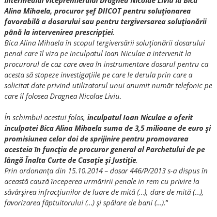
Alina Mihaela, procuror şef DIICOT pentru soluţionarea
favorabilă a dosarului sau pentru tergiversarea soluţionării
până la intervenirea prescripţiei
.
Bica Alina Mihaela în scopul tergiversării soluţionării dosarului
penal care îl viza pe inculpatul Ioan Niculae a intervenit la
procurorul de caz care avea în instrumentare dosarul pentru ca
acesta să stopeze investigaţiile pe care le derula prin care a
solicitat date privind utilizatorul unui anumit număr telefonic pe
care îl folosea Dragnea Nicolae Liviu.
În schimbul acestui folos,
inculpatul Ioan Niculae a oferit
inculpatei Bica Alina Mihaela suma de 3,5 milioane de euro şi
promisiunea celor doi de sprijinire pentru promovarea
acesteia în funcţia de procuror general al Parchetului de pe
lângă Înalta Curte de Casaţie şi Justiţie
.
Prin ordonanţa din 15.10.2014 – dosar 446/P/2013 s-a dispus în
această cauză începerea urmăririi penale in rem cu privire la
săvârşirea infracţiunilor de luare de mită (…), dare de mită (…),
favorizarea făptuitorului (…) şi spălare de bani (…).
”