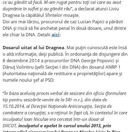
ce au gândit să facă. M-am rugat pentru toţi cei care au avut
duşmănie în suflet şi au gândit rău
”, a declarat atunci Liviu
Dragnea la căpătâiul Sfintelor moaşte.
Doi ani mai târziu, procurorul de caz Lucian Papici a părăsit
DNA şi riscă să fie anchetat penal în două dosare, unul dintre
ele chiar la DNA. Detalii
aici
:
Dosarul uitat al lui Dragnea
. Mai puţin cunoscută este însă
o altă informaţie, deşi publică. În ordonanţa de disjungere din
8 decembrie 2014 a procurorilor DNA George Popovici şi
Dănuţ Volintiru (şefii Secţiei I din DNA) din dosarul ANRP 1
(Autoritatea naţională de restituire a proprietăţilor) apare şi
numele noului şef al PSD:
“
În baza aceluiaş proces verbal de sesizare din oficiu (formulare
tip pentru sesizările venite de la SRI -n.r.), din data de
15.10.2014, al Direcţiei Naţionale Anticorupţie, Secţia de
combatere a corupţiei, s-a reţinut în fapt că, în contextul în care
inculpatul Ioan Niculae era cercetat într-un dosar al
DIICOT,
inculpatul a apelat în cursul anului 2013, prin
intermediul vicepremierului Dragnea Nicolae Liviu la Bica