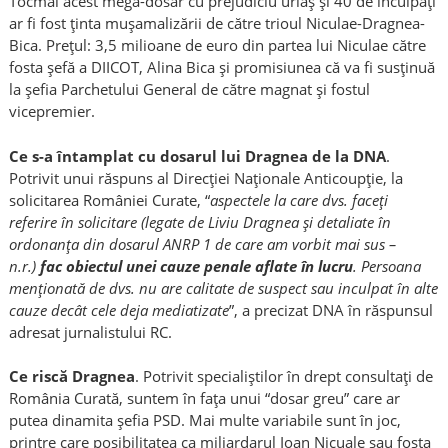
Tocmai acest mega-dosar cu prejudiciu uriaş şi 40 de inculpaţi
ar fi fost ţinta muşamalizării de către trioul Niculae-Dragnea-
Bica. Preţul: 3,5 milioane de euro din partea lui Niculae către
fosta şefă a DIICOT, Alina Bica şi promisiunea că va fi susţinuă
la şefia Parchetului General de către magnat şi fostul
vicepremier.
Ce s-a întamplat cu dosarul lui Dragnea de la DNA
.
Potrivit unui răspuns al Direcţiei Naţionale Anticoupţie, la
solicitarea României Curate, “
aspectele la care dvs. faceţi
referire în solicitare (legate de Liviu Dragnea şi detaliate în
ordonanţa din dosarul ANRP 1 de care am vorbit mai sus –
n.r.)
fac obiectul unei cauze penale aflate în lucru
. Persoana
menţionată de dvs. nu are calitate de suspect sau inculpat în alte
cauze decât cele deja mediatizate
”, a precizat DNA în răspunsul
adresat jurnalistului RC.
Ce riscă Dragnea
. Potrivit specialiştilor în drept consultaţi de
România Curată, suntem în faţa unui “dosar greu” care ar
putea dinamita şefia PSD. Mai multe variabile sunt în joc,
printre care posibilitatea ca miliardarul Ioan Nicuale sau fosta