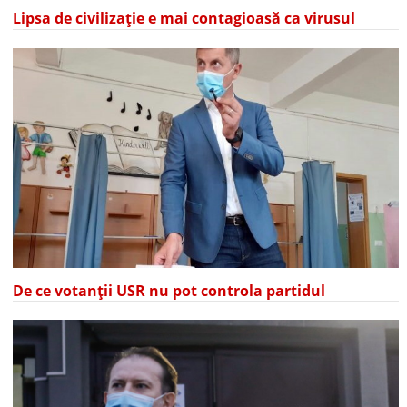
Lipsa de civilizație e mai contagioasă ca virusul
De ce votanții USR nu pot controla partidul