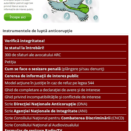
Instrumentele de luptă anticorupție
Verifică integritatea!
Ia statul la întrebări!
300 de sfaturi ale avocatului ARC
Petiția
Cum se face o sesizare penală
(plângere și/sau denunț)
Cererea de informații de interes public
Model acțiune în justiție în caz de refuz pe legea 544
Ghid de completare a declarației de avere și de interese
Ghid privind incompatibilitățile și conflictele de interese
Scrie
Direcției Naționale Anticorupție
(DNA)
Scrie
Agenției Naționale de Integritate
(ANI)
Scrie
Consiliului Național pentru
Combaterea Discriminării
(CNCD)
Scrie Consiliului Național al Audiovizualului
Formular de sesizare Radio/TV