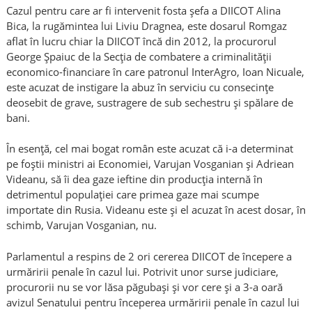
Cazul pentru care ar fi intervenit fosta şefa a DIICOT Alina
Bica, la rugămintea lui Liviu Dragnea, este dosarul Romgaz
aflat în lucru chiar la DIICOT încă din 2012, la procurorul
George Şpaiuc de la Secţia de combatere a criminalităţii
economico-financiare în care patronul InterAgro, Ioan Nicuale,
este acuzat de instigare la abuz în serviciu cu consecinţe
deosebit de grave, sustragere de sub sechestru şi spălare de
bani.
În esenţă, cel mai bogat român este acuzat că i-a determinat
pe foştii ministri ai Economiei, Varujan Vosganian şi Adriean
Videanu, să îi dea gaze ieftine din producţia internă în
detrimentul populaţiei care primea gaze mai scumpe
importate din Rusia. Videanu este şi el acuzat în acest dosar, în
schimb, Varujan Vosganian, nu.
Parlamentul a respins de 2 ori cererea DIICOT de începere a
urmăririi penale în cazul lui. Potrivit unor surse judiciare,
procurorii nu se vor lăsa păgubaşi şi vor cere şi a 3-a oară
avizul Senatului pentru începerea urmăririi penale în cazul lui