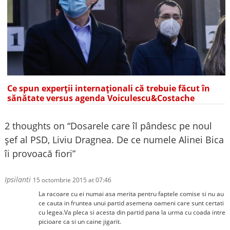
Ce spun experții internaționali că trebuie făcut în
sănătate versus agenda Voiculescu&Costache
2 thoughts on “
Dosarele care îl pândesc pe noul
şef al PSD, Liviu Dragnea. De ce numele Alinei Bica
îi provoacă fiori
”
Ipsilanti
15 octombrie 2015 at 07:46
La racoare cu ei numai asa merita pentru faptele comise si nu au
ce cauta in fruntea unui partid asemena oameni care sunt certati
cu legea.Va pleca si acesta din partid pana la urma cu coada intre
picioare ca si un caine jigarit.