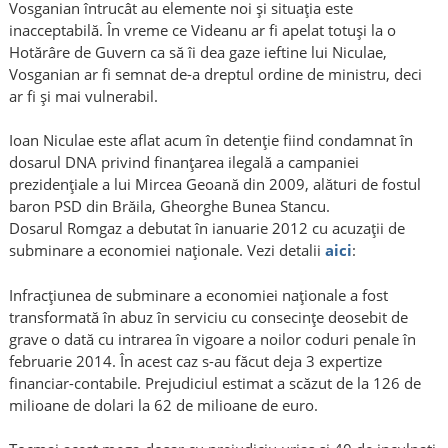
Vosganian întrucât au elemente noi şi situaţia este
inacceptabilă. În vreme ce Videanu ar fi apelat totuşi la o
Hotărâre de Guvern ca să îi dea gaze ieftine lui Niculae,
Vosganian ar fi semnat de-a dreptul ordine de ministru, deci
ar fi şi mai vulnerabil.
Ioan Niculae este aflat acum în detenţie fiind condamnat în
dosarul DNA privind finanţarea ilegală a campaniei
prezidenţiale a lui Mircea Geoană din 2009, alături de fostul
baron PSD din Brăila, Gheorghe Bunea Stancu.
Dosarul Romgaz a debutat în ianuarie 2012 cu acuzaţii de
subminare a economiei naţionale. Vezi detalii
aici
:
Infracţiunea de subminare a economiei naţionale a fost
transformată în abuz în serviciu cu consecinţe deosebit de
grave o dată cu intrarea în vigoare a noilor coduri penale în
februarie 2014. În acest caz s-au făcut deja 3 expertize
financiar-contabile. Prejudiciul estimat a scăzut de la 126 de
milioane de dolari la 62 de milioane de euro.