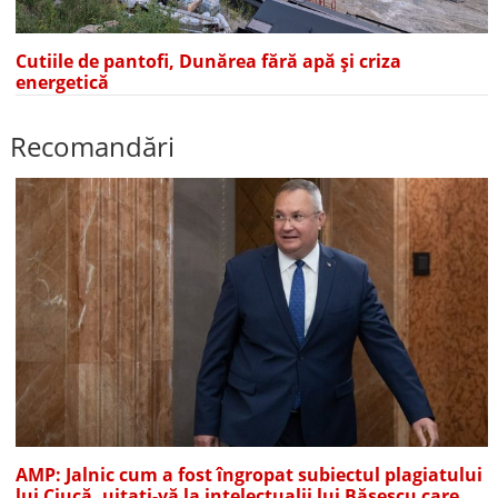
Cutiile de pantofi, Dunărea fără apă și criza
energetică
Recomandări
AMP: Jalnic cum a fost îngropat subiectul plagiatului
lui Ciucă, uitați-vă la intelectualii lui Băsescu care