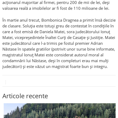
acţionarul majoritar al firmei, pentru 200 de mii de lei, deşi
valoarea reală a imobilelor ar fi fost de 110 milioane de lei.
În martie anul trecut, Bombonica Dragnea a primit însă decizie
de clasare. Soluţia este totuşi greu de contestat în condiţiile în
care a fost emisă de Daniela Matei, sora judecătorului Ionuţ
Matei, vicepreşedintele Înaltei Curţi de Casaţie şi Justiţie. Matei
este judecătorul care l-a trimis pe fostul premier Adrian
Năstase în spatele gratiilor (potrivit unor surse bine informate,
magistratul Ionuţ Matei este considerat autorul moral al
condamnării lui Năstase, deşi în completuri erau mai mulţi
judecători) şi este văzut un magistrat foarte bun şi integru.
Articole recente