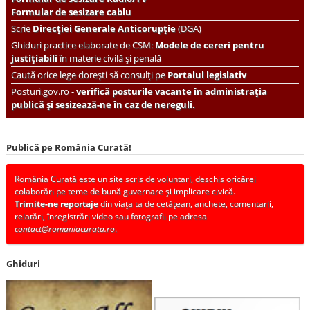
Formular de sesizare cablu
Scrie
Direcției Generale Anticorupție
(DGA)
Ghiduri practice elaborate de CSM:
Modele de cereri pentru
justițiabili
în materie civilă și penală
Caută orice lege dorești să consulți pe
Portalul legislativ
Posturi.gov.ro -
verifică posturile vacante în administrația
publică și sesizează-ne în caz de nereguli.
Publică pe România Curată!
România Curată este un site scris de voluntari, deschis oricărei
colaborări pe teme de bună guvernare și implicare civică.
Trimite-ne reportaje
din viața ta de cetățean, anchete, comentarii,
relatări, înregistrări video sau fotografii pe adresa
contact@romaniacurata.ro
.
Ghiduri