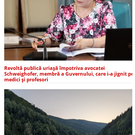
Revoltă publică uriașă împotriva avocatei
Schweighofer, membră a Guvernului, care i-a jignit pe
medici și profesori