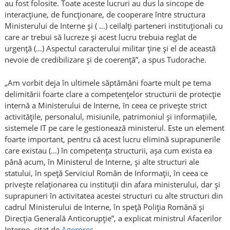
au fost folosite. Toate aceste lucruri au dus la sincope de
interacțiune, de funcționare, de cooperare între structura
Ministerului de Interne și ( …) ceilalți parteneri instituționali cu
care ar trebui să lucreze și acest lucru trebuia reglat de
urgență (…) Aspectul caracterului militar ține și el de această
nevoie de credibilizare și de coerență”, a spus Tudorache.
„Am vorbit deja în ultimele săptămâni foarte mult pe tema
delimitării foarte clare a competențelor structurii de protecție
internă a Ministerului de Interne, în ceea ce privește strict
activitățile, personalul, misiunile, patrimoniul și informațiile,
sistemele IT pe care le gestionează ministerul. Este un element
foarte important, pentru că acest lucru elimină suprapunerile
care existau (…) în competența structurii, așa cum exista ea
până acum, în Ministerul de Interne, și alte structuri ale
statului, în speță Serviciul Român de Informații, în ceea ce
privește relaționarea cu instituții din afara ministerului, dar și
suprapuneri în activitatea acestei structuri cu alte structuri din
cadrul Ministerului de Interne, în speță Poliția Română și
Direcția Generală Anticorupție”, a explicat ministrul Afacerilor
Interne, citat de
Agerpres
.