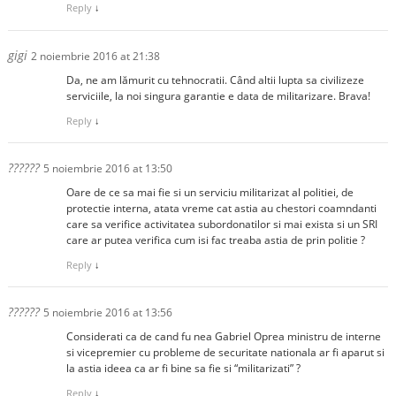
Reply
↓
gigi
2 noiembrie 2016 at 21:38
Da, ne am lămurit cu tehnocratii. Când altii lupta sa civilizeze
serviciile, la noi singura garantie e data de militarizare. Brava!
Reply
↓
??????
5 noiembrie 2016 at 13:50
Oare de ce sa mai fie si un serviciu militarizat al politiei, de
protectie interna, atata vreme cat astia au chestori coamndanti
care sa verifice activitatea subordonatilor si mai exista si un SRI
care ar putea verifica cum isi fac treaba astia de prin politie ?
Reply
↓
??????
5 noiembrie 2016 at 13:56
Considerati ca de cand fu nea Gabriel Oprea ministru de interne
si vicepremier cu probleme de securitate nationala ar fi aparut si
la astia ideea ca ar fi bine sa fie si “militarizati” ?
Reply
↓