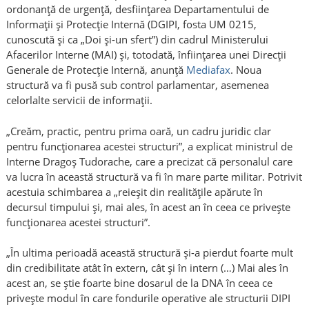
ordonanță de urgență, desfiinţarea Departamentului de
Informaţii şi Protecţie Internă (DGIPI, fosta UM 0215,
cunoscută și ca „Doi și-un sfert”) din cadrul Ministerului
Afacerilor Interne (MAI) şi, totodată, înfiinţarea unei Direcţii
Generale de Protecţie Internă, anunță
Mediafax
. Noua
structură va fi pusă sub control parlamentar, asemenea
celorlalte servicii de informații.
„Creăm, practic, pentru prima oară, un cadru juridic clar
pentru funcționarea acestei structuri”, a explicat ministrul de
Interne Dragoș Tudorache, care a precizat că personalul care
va lucra în această structură va fi în mare parte militar. Potrivit
acestuia schimbarea a „reieșit din realitățile apărute în
decursul timpului și, mai ales, în acest an în ceea ce privește
funcționarea acestei structuri”.
„În ultima perioadă această structură și-a pierdut foarte mult
din credibilitate atât în extern, cât și în intern (…) Mai ales în
acest an, se știe foarte bine dosarul de la DNA în ceea ce
privește modul în care fondurile operative ale structurii DIPI