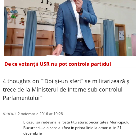
De ce votanții USR nu pot controla partidul
4 thoughts on “
”Doi și-un sfert” se militarizează și
trece de la Ministerul de Interne sub controlul
Parlamentului
”
marius
2 noiembrie 2016 at 19:28
E cazul sa redevina la fosta titulatura: Securitatea Municipiului
Bucuresti… aia care au fost in prima linie la omoruri in 21
decembrie