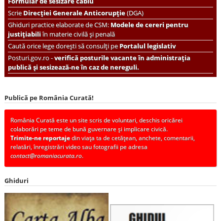
Formular de sesizare cablu
Scrie
Direcției Generale Anticorupție
(DGA)
Ghiduri practice elaborate de CSM:
Modele de cereri pentru
justițiabili
în materie civilă și penală
Caută orice lege dorești să consulți pe
Portalul legislativ
Posturi.gov.ro -
verifică posturile vacante în administrația
publică și sesizează-ne în caz de nereguli.
Publică pe România Curată!
România Curată este un site scris de voluntari, deschis oricărei
colaborări pe teme de bună guvernare și implicare civică.
Trimite-ne reportaje
din viața ta de cetățean, anchete, comentarii,
relatări, înregistrări video sau fotografii pe adresa
contact@romaniacurata.ro
.
Ghiduri