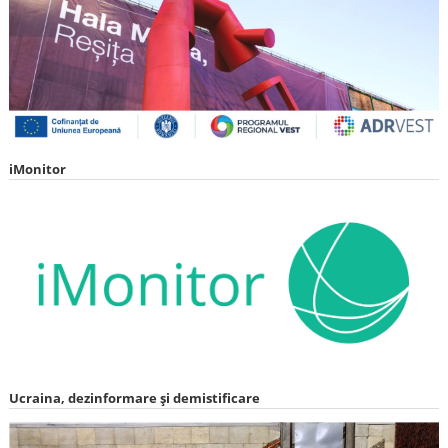
iMonitor
Ucraina, dezinformare și demistificare