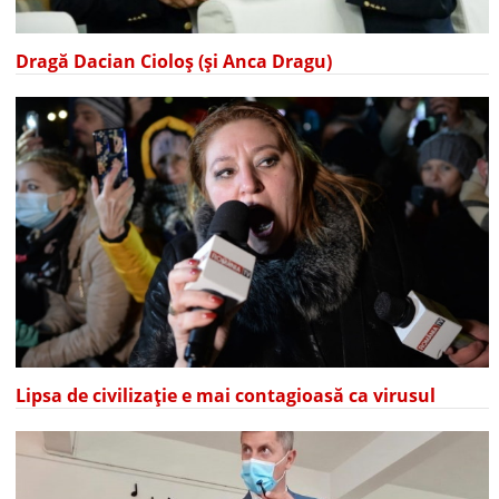
Dragă Dacian Cioloș (și Anca Dragu)
Lipsa de civilizație e mai contagioasă ca virusul