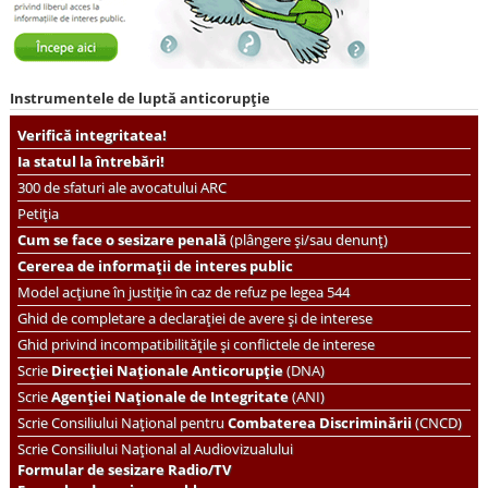
Instrumentele de luptă anticorupție
Verifică integritatea!
Ia statul la întrebări!
300 de sfaturi ale avocatului ARC
Petiția
Cum se face o sesizare penală
(plângere și/sau denunț)
Cererea de informații de interes public
Model acțiune în justiție în caz de refuz pe legea 544
Ghid de completare a declarației de avere și de interese
Ghid privind incompatibilitățile și conflictele de interese
Scrie
Direcției Naționale Anticorupție
(DNA)
Scrie
Agenției Naționale de Integritate
(ANI)
Scrie
Consiliului Național pentru
Combaterea Discriminării
(CNCD)
Scrie Consiliului Național al Audiovizualului
Formular de sesizare Radio/TV