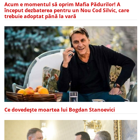
Acum e momentul să oprim Mafia Pădurilor! A
început dezbaterea pentru un Nou Cod Silvic, care
trebuie adoptat până la vară
Ce dovedește moartea lui Bogdan Stanoevici