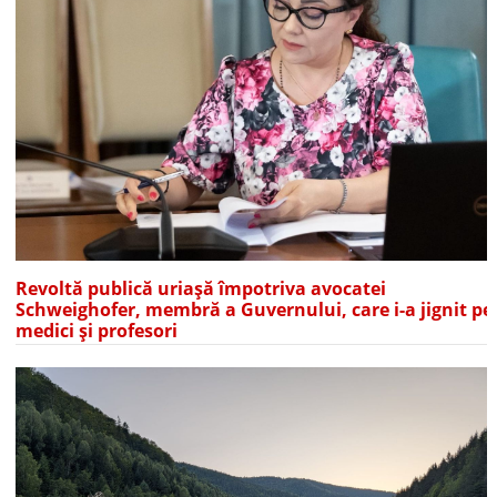
Revoltă publică uriașă împotriva avocatei
Schweighofer, membră a Guvernului, care i-a jignit pe
medici și profesori