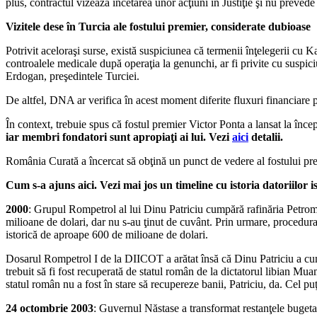
plus, contractul vizează încetarea unor acţiuni în Justiţie şi nu prevede
Vizitele dese în Turcia ale fostului premier, considerate dubioase
Potrivit aceloraşi surse, există suspiciunea că termenii înţelegerii cu Ka
controalele medicale după operaţia la genunchi, ar fi privite cu suspiciu
Erdogan, preşedintele Turciei.
De altfel, DNA ar verifica în acest moment diferite fluxuri financiare p
În context, trebuie spus că fostul premier Victor Ponta a lansat la în
iar membri fondatori sunt apropiaţi ai lui. Vezi
aici
detalii.
România Curată a încercat să obţină un punct de vedere al fostului pre
Cum s-a ajuns aici. Vezi mai jos un timeline cu istoria datoriilor 
2000
: Grupul Rompetrol al lui Dinu Patriciu cumpără rafinăria Petrom
milioane de dolari, dar nu s-au ţinut de cuvânt. Prin urmare, procedura 
istorică de aproape 600 de milioane de dolari.
Dosarul Rompetrol I de la DIICOT a arătat însă că Dinu Patriciu a cumpă
trebuit să fi fost recuperată de statul român de la dictatorul libian Mu
statul român nu a fost în stare să recupereze banii, Patriciu, da. Cel puţ
24 octombrie 2003
: Guvernul Năstase a transformat restanţele bugeta