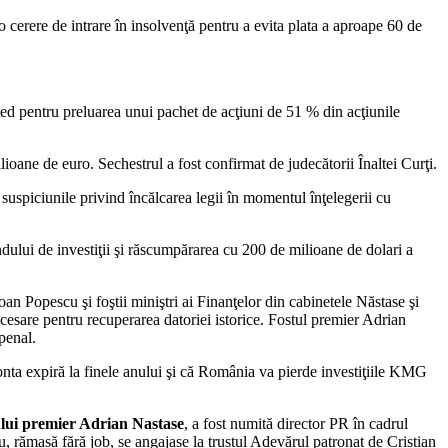
 cerere de intrare în insolvenţă pentru a evita plata a aproape 60 de
pentru preluarea unui pachet de acţiuni de 51 % din acţiunile
ane de euro. Sechestrul a fost confirmat de judecătorii Înaltei Curţi.
uspiciunile privind încălcarea legii în momentul înţelegerii cu
lui de investiţii şi răscumpărarea cu 200 de milioane de dolari a
 Popescu şi foştii miniştri ai Finanţelor din cabinetele Năstase şi
esare pentru recuperarea datoriei istorice. Fostul premier Adrian
penal.
a expiră la finele anului şi că România va pierde investiţiile KMG
tului premier Adrian Nastase
, a fost numită director PR în cadrul
rămasă fără job, se angajase la trustul Adevărul patronat de Cristian