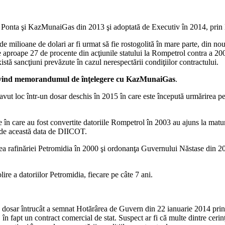
 Ponta şi KazMunaiGas din 2013 şi adoptată de Executiv în 2014, pri
milioane de dolari ar fi urmat să fie rostogolită în mare parte, din no
proape 27 de procente din acţiunile statului la Rompetrol contra a 200 de
stă sancţiuni prevăzute în cazul nerespectării condiţiilor contractului.
ivind memorandumul de înţelegere cu KazMunaiGas
.
 avut loc într-un dosar deschis în 2015 în care este începută urmărirea p
e în care au fost convertite datoriile Rompetrol în 2003 au ajuns la maturi
ă de această data de DIICOT.
a rafinăriei Petromidia în 2000 şi ordonanţa Guvernului Năstase din 20
ire a datoriilor Petromidia, fiecare pe câte 7 ani.
t în dosar întrucât a semnat Hotărârea de Guvern din 22 ianuarie 2014 p
n fapt un contract comercial de stat. Suspect ar fi că multe dintre ceri