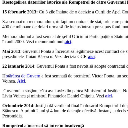
Rostogolirea datoriilor istorice ale Rompetrol de către Guvernul
15 februarie 2013:
Cu 3 zile înainte de o decizie a Curţii de Apel Co
S-a semnat un memorandum, în fapt un contract de stat, prin care part
400 de milioane de dolari urma să fie inclus într-un presupus fond mutu
Memorandumul a fost semnat de şeful Oficiului Participaţiilor Statulu
în anii 2000. Vezi memorandumul
aici
.
Mai 2013
: Guvernul Ponta a încercat să legitimeze acest contract de 
preşedintele Traian Băsescu. Vezi decizia CCR
aici
.
22 ianuarie 2014
: Guvernul Ponta a fost nevoit să adopte contractul
H
otărârea de Guvern
a fost semnată de premierul Victor Ponta, un secr
Voinea.
Aici
.
Guvernul a susţinut că a avut aviz din partea Ministerului Justiţiei.
Liviu Voinea şi ministrul Finanţelor Daniel Chiţoiu. Vezi
aici
.
Octombrie 2014
: Justiţia dă verdictul final în dosarul Rompetrol I 
Stănescu. A primit 2 ani şi 4 luni de detenţie efectivă. Instanţa a deci
Petromidia.
Rompetrol a încercat să intre în insolvenţă