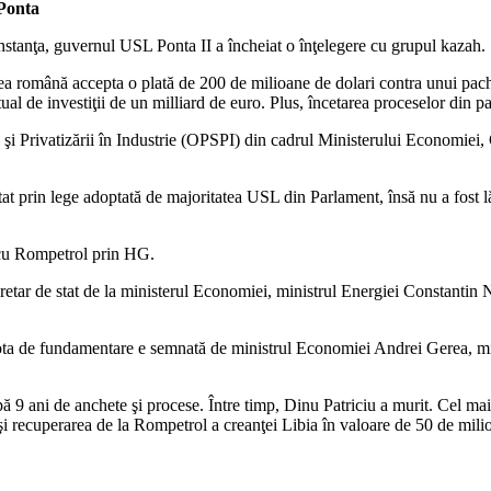
 Ponta
nstanţa, guvernul USL Ponta II a încheiat o înţelegere cu grupul kazah.
ea română accepta o plată de 200 de milioane de dolari contra unui pach
al de investiţii de un milliard de euro. Plus, încetarea proceselor din pa
i şi Privatizării în Industrie (OPSPI) din cadrul Ministerului Economie
stat prin lege adoptată de majoritatea USL din Parlament, însă nu a fost 
 cu Rompetrol prin HG.
etar de stat de la ministerul Economiei, ministrul Energiei Constantin N
 Nota de fundamentare e semnată de ministrul Economiei Andrei Gerea, mi
după 9 ani de anchete şi procese. Între timp, Dinu Patriciu a murit. Cel
s şi recuperarea de la Rompetrol a creanţei Libia în valoare de 50 de mili