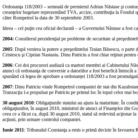
Ordonanţa 118/2003 – semnată de premierul Adrian Năstase şi contrasem
creanţelor bugetare reprezentând TVA, accize, contribuţia la Fondul spec
către Rompetrol la data de 30 septembrie 2003.
Ideea – cel puţin cea oficial declarată – a Guvernului Năstase a fost ca
2004:
Consilierul prezidenţial pe probleme de securitate al preşedint
2005
: După venirea la putere a preşedintelui Traian Băsescu, o parte
Cristescu şi Ciprian Nastasiu. Dinu Patriciu a fost chiar reţinut pentru
2006
: Cei doi procurori audiază ca martori membri ai Cabinetului Năsta
atunci că ordonanţa de conversie a datoriilor a fost benefică întrucât a
spunând că legea de aprobare a ordonanței 118/2003 a fost promulgată
2007
: Dinu Patriciu vinde Rompetrol companiei de stat din Kazahstan, 
Tranzacţia l-a propulsat pe Patriciu pe primul loc în topul celor mai b
30 august 2010
: Obligaţiunile statului au ajuns la maturitate. În cond
obligaţiunilor, în august 2010, ministrul de atunci al Finanţelor din 
ceea ce a făcut ca, după 30 august 2010, statul să redevină acţionar la
acţiuni, prin urmare controlul companiei.
Iunie 2011
: Tribunalul Constanţa a emis o primă decizie în favoarea 