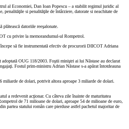
rul al Economiei, Dan Ioan Popescu – a stabilit regimul juridic al
enalităţile si penalităţile de întârziere, datorate si neachitate de
ă plătească datoriile reeşalonate.
 DIICOT cu privire la memorandumul-ul Rompetrol.
– începe să fie instrumentată efectiv de procurorii DIICOT Adriana
st adoptată OUG 118/2003. Foştii miniştri ai lui Năstase au declarat
 angajaţi. Fostul prim-ministru Adrian Năstase s-a apărat întotdeauna
iliarde de dolari, potrivit altora aproape 3 miliarde de dolari.
tatul a redevenit acţionar. Cu câteva zile înainte de maturitatea
a Rompetrol de 71 milioane de dolari, aproape 54 de milioane de euro,
din partea statului român care pierduse astfel pachetul majoritar de