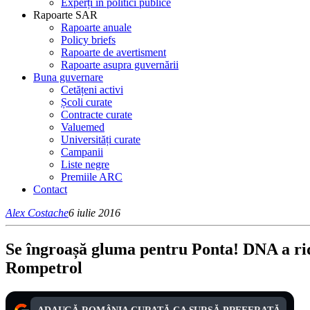
Experți în politici publice
Rapoarte SAR
Rapoarte anuale
Policy briefs
Rapoarte de avertisment
Rapoarte asupra guvernării
Buna guvernare
Cetățeni activi
Școli curate
Contracte curate
Valuemed
Universități curate
Campanii
Liste negre
Premiile ARC
Contact
Alex Costache
6 iulie 2016
Se îngroașă gluma pentru Ponta! DNA a r
Rompetrol