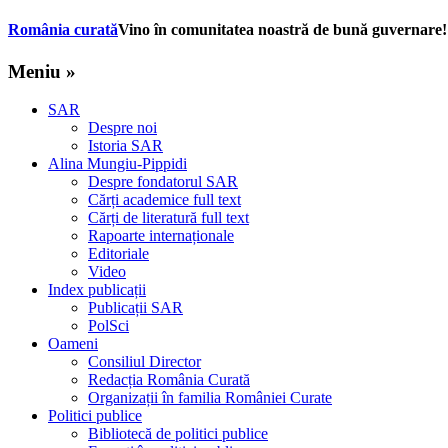
România curată
Vino în comunitatea noastră de bună guvernare!
Meniu »
SAR
Despre noi
Istoria SAR
Alina Mungiu-Pippidi
Despre fondatorul SAR
Cărți academice full text
Cărți de literatură full text
Rapoarte internaționale
Editoriale
Video
Index publicații
Publicații SAR
PolSci
Oameni
Consiliul Director
Redacția România Curată
Organizații în familia României Curate
Politici publice
Bibliotecă de politici publice