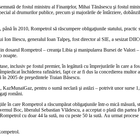
nată de fostul ministru al Finanţelor, Mihai Tănăsescu şi fostul minist
ial al drumurilor publice, precum şi majorările de întârziere, dobânzile, p
, până în 2010, Rompetrol să răscumpere obligaţiunile statului, practic s
elui Ion Iliescu, generalul Ioan Talpeş, fost director al SIE, a sesizat
 din dosarul Rompetrol – creanţa Libia şi manipularea Bursei de Valori 
 o noapte.
se, inclusiv pe fostul premier, în legătură cu împrejurările în care a fo
 împiedicat închiderea rafinăriei, fapt ce ar fi dus la concedierea multor
 în 2005 de preşedintele Traian Băsescu.
KazMunaiGaz, pentru o sumă neclară şi astăzi – potrivit unor surse 1,6 m
ogaţi români.
iţiile în care Rompetrol a răscumpărat obligaţiunile într-o mică măsură, s
Guvernul Boc, liberalul Sebastian Vlădescu, a acceptat o plată din parte
 Rompetrol cu doar 44 la sută, nu cu peste 50 la sută. Au urmat procese 
Rompetrol.