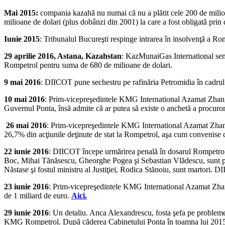
Mai 2015:
compania kazahă nu numai că nu a plătit cele 200 de milioane
milioane de dolari (plus dobânzi din 2001) la care a fost obligată prin 
Iunie 2015
: Tribunalul Bucureşti respinge intrarea în insolvenţă a Ro
29 aprilie 2016, Astana, Kazahstan
: KazMunaiGas International sem
Rompetrol pentru suma de 680 de milioane de dolari.
9 mai 2016
: DIICOT pune sechestru pe rafinăria Petromidia în cadrul 
10 mai 2016
: Prim-vicepreşedintele KMG International Azamat Zhangulo
Guvernul Ponta, însă admite că ar putea să existe o anchetă a procuror
26 mai 2016
: Prim-vicepreşedintele KMG International Azamat Zhangu
26,7% din acţiunile deţinute de stat la Rompetrol, aşa cum convenise 
22 iunie 2016
: DIICOT începe urmărirea penală în dosarul Rompetrol I
Boc, Mihai Tănăsescu, Gheorghe Pogea şi Sebastian Vlădescu, sunt puşi 
Năstase şi fostul ministru al Justiţiei, Rodica Stănoiu, sunt martori. DI
23 iunie 2016
: Prim-vicepreşedintele KMG International Azamat Zhan
de 1 miliard de euro.
Aici.
29 iunie 2016
: Un detaliu. Anca Alexandrescu, fosta şefa pe proble
KMG Rompetrol. După căderea Cabinetului Ponta în toamna lui 2015 la p