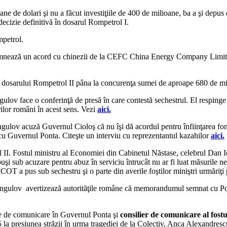
 de dolari şi nu a făcut investiţiile de 400 de milioane, ba a şi depus o
decizie definitivă în dosarul Rompetrol I.
mpetrol.
nează un acord cu chinezii de la CEFC China Energy Company Limited 
dosarului Rompetrol II pâna la concurenţa sumei de aproape 680 de milio
v face o conferinţă de presă în care contestă sechestrul. El respinge s
ilor români în acest sens. Vezi
aici.
lov acuză Guvernul Cioloş că nu îşi dă acordul pentru înfiinţarea fondu
cu Guvernul Ponta. Citeşte un interviu cu reprezentantul kazahilor
aici.
I. Fostul ministru al Economiei din Cabinetul Năstase, celebrul Dan Ioan
sub acuzare pentru abuz în serviciu întrucât nu ar fi luat măsurile nec
ICOT a pus sub sechestru şi o parte din averile foştilor miniştri urmăriţi 
gulov avertizează autorităţile române că memorandumul semnat cu Pont
me de comunicare în Guvernul Ponta şi
consilier de comunicare al fos
resiunea străzii în urma tragediei de la Colectiv, Anca Alexandrescu, 