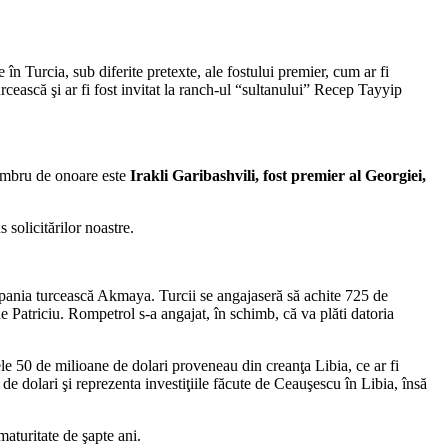
e în Turcia, sub diferite pretexte, ale fostului premier, cum ar fi
rcească şi ar fi fost invitat la ranch-ul “sultanului” Recep Tayyip
membru de onoare este
Irakli Garibashvili, fost premier al Georgiei,
solicitărilor noastre.
mpania turcească Akmaya. Turcii se angajaseră să achite 725 de
de Patriciu. Rompetrol s-a angajat, în schimb, că va plăti datoria
le 50 de milioane de dolari proveneau din creanţa Libia, ce ar fi
de dolari şi reprezenta investiţiile făcute de Ceauşescu în Libia, însă
aturitate de şapte ani.