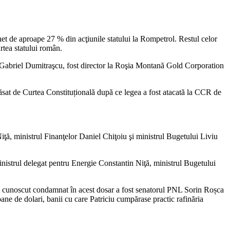
et de aproape 27 % din acţiunile statului la Rompetrol. Restul celor
rtea statului român.
i, Gabriel Dumitraşcu, fost director la Roşia Montană Gold Corporation
lăsat de Curtea Constituțională după ce legea a fost atacată la CCR de
iţă, ministrul Finanţelor Daniel Chiţoiu şi ministrul Bugetului Liviu
nistrul delegat pentru Energie Constantin Niţă, ministrul Bugetului
 mai cunoscut condamnat în acest dosar a fost senatorul PNL Sorin Roșca
oane de dolari, banii cu care Patriciu cumpărase practic rafinăria