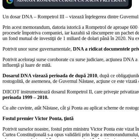
ADAUGĂ ROMÂNIA CURATĂ CA SURSĂ PREFERATĂ
Un dosar DNA – Rompetrol III – vizează înţelegerea dintre Guvernul
Prin acest memorandum, datoria istorică a Rompetrol de aproape 600 de 
procesele împotriva companiei, iar kazahii să răscumpere un pachet de a
un fond mutual de investiţii de 1 miliard de dolari până în 2020. Nu exi
Potrivit unor surse guvernamentale,
DNA a ridicat documentele pr
Potrivit aceloraşi surse coroborate cu surse judiciare, acţiunea DNA a
influenţă şi luare de mită.
Dosarul DNA vizează perioada de după 2010
, după ce obligaţiunil
rostogolită, de asemenea, de Guvernul Năstase, acţiune ce este vizat
DIICOT instrumentează dosarul Rompetrol II, care priveşte privatizare
perioada 1999 – 2010.
Cu alte cuvinte, atât Năstase, cât şi Ponta au aplicat scheme de rostogol
Fostul premier Victor Ponta, ţintă
Potrivit surselor noastre, fostul prim ministru Victor Ponta este viza
Curtea Constituţională s-a opus validării prin lege a memorandumului, î