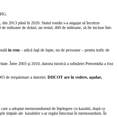
n HG.
u, din 2013 până în 2020. Statul român s-a angajat să înceteze
 milioane de dolari, iar restul, 400 de milioane, să fie incluse într-
enală
in rem
– adică faţă de fapte, nu de persoane – pentru trafic de
tate. Între 2003 şi 2010, datoria istorică a rafinăriei Petromidia a fost
03 de reeşalonare a datoriei.
DIICOT are în vedere, aşadar,
rin care a adoptat memorandumul de înţelegere cu kazahii, după ce
nţele iniţiale ale kazahilor s-ar regăsi întocmai în memorandum. În