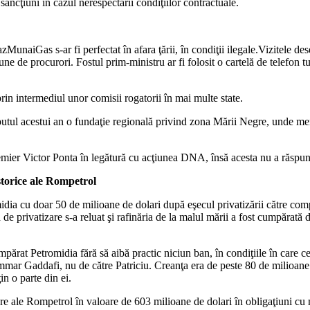
 sancţiuni în cazul nerespectării condiţiilor contractuale.
zMunaiGas s-ar fi perfectat în afara ţării, în condiţii ilegale.Vizitele des
ne de procurori. Fostul prim-ministru ar fi folosit o cartelă de telefon tu
rin intermediul unor comisii rogatorii în mai multe state.
ceputul acestui an o fundaţie regională privind zona Mării Negre, unde 
mier Victor Ponta în legătură cu acţiunea DNA, însă acesta nu a răspuns 
istorice ale Rompetrol
idia cu doar 50 de milioane de dolari după eşecul privatizării către co
de privatizare s-a reluat şi rafinăria de la malul mării a fost cumpărată 
rat Petromidia fără să aibă practic niciun ban, în condiţiile în care ce
ammar Gaddafi, nu de către Patriciu. Creanţa era de peste 80 de milioane 
in o parte din ei.
re ale Rompetrol în valoare de 603 milioane de dolari în obligaţiuni cu m