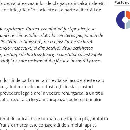
Partener
dezvăluirea cazurilor de plagiat, ca încălcări ale eticii
e de integritate în societate este parte a libertăţi de
i de exprimare, Curtea, reamintind juris­prudenţa sa
aţiile reclamantului relativ la comiterea plagiatului de
a Politehnică Timişoara, nu au fost lipsite de bază
­nelor respective, ci dimpotrivă, vizau activitatea
us, instanţa de la Strassbourg a constatat că instanţele
rităţii pe care reclamantul a făcut-o în cadrul proce­
dorită de parlamentari îl evită şi-l acoperă este că o
 şi indirecte ale unor instituţii de stat, costuri
prevedere legală are în vedere renunţarea la un titlu
publici rezultă că legea încurajează spolierea banului
cterul de unicat, transformarea de fapto a plagiatului în
 Transformarea este consacrată de simplul fapt că