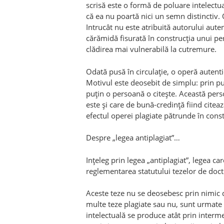
scrisă este o formă de poluare intelectual
că ea nu poartă nici un semn distinctiv.
Intrucât nu este atribuită autorului auten
cărămidă fisurată în construcţia unui per
clădirea mai vulnerabilă la cutremure.
Odată pusă în circulaţie, o operă autenti
Motivul este deosebit de simplu: prin pu
puţin o persoană o citeşte. Această pers
este şi care de bună-credinţă fiind citea
efectul operei plagiate pătrunde în constr
Despre „legea antiplagiat”…
Inţeleg prin legea „antiplagiat”, legea 
reglementarea statutului tezelor de docto
Aceste teze nu se deosebesc prin nimic d
multe teze plagiate sau nu, sunt urmate 
intelectuală se produce atât prin intermed