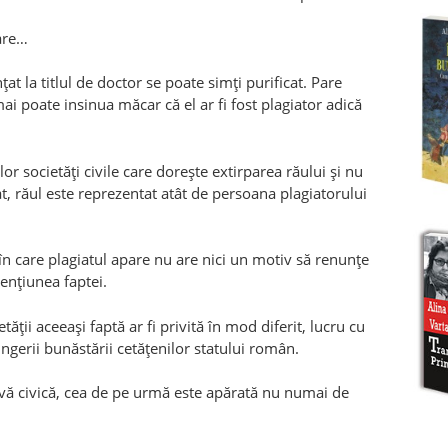
oare…
at la titlul de doctor se poate simţi purificat. Pare
 poate insinua măcar că el ar fi fost plagiator adică
lor societăţi civile care doreşte extirparea răului şi nu
t, răul este reprezentat atât de persoana plagiatorului
în care plagiatul apare nu are nici un motiv să renunţe
menţiunea faptei.
etăţii aceeaşi faptă ar fi privită în mod diferit, lucru cu
ingerii bunăstării cetăţenilor statului român.
tivă civică, cea de pe urmă este apărată nu numai de