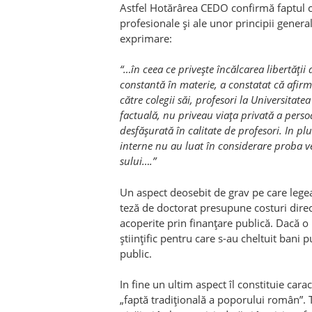
Astfel Hotărârea CEDO confirmă faptul că 
profesionale şi ale unor principii general
exprimare:
“…în ceea ce priveşte încălcarea libertăţi
constantă în materie, a constatat că afirm
către colegii săi, profesori la Universitate
factuală, nu priveau viaţa privată a per­soa
desfăşurată în calitate de profesori. In pl
interne nu au luat în considerare proba ve
sului….”
Un aspect deosebit de grav pe care legea 
teză de doctorat presupune costuri directe
acoperite prin finanţare publică. Dacă o 
ştiinţific pentru care s-au cheltuit bani 
public.
In fine un ultim aspect îl constituie cara
„faptă tradiţională a poporului român”.