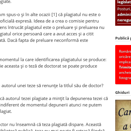
agiate.
legislat
Posturi
 spus-o şi în alte ocazii [1] că plagiatul nu este o
adminis
neregul
oficială expresă. Ideea de a crea o comisie pentru
ns întrucât plagiatul este o preluare şi preluarea nu
giatul orice persoană care a avut acces şi a citit
Publică
iată. Dacă fapta de preluare neconformă este
România
oricăre
 momentul la care identificarea plagiatului se produce:
implica
 fie aceasta şi o teză de doctorat se poate produce
Trimit
anchete
fotogra
autorul unei teze să renunţe la titlul său de doctor?
Ghiduri
 că autorul tezei plagiate a minţit la depunerea tezei că
bil indiferent de momentul depunerii atunci ne putem
agiat.
doctor nu înseamnă că teza plagiată dispare. Această
bibliotecă publică, teza nu mai poate fi retrasă fiindcă