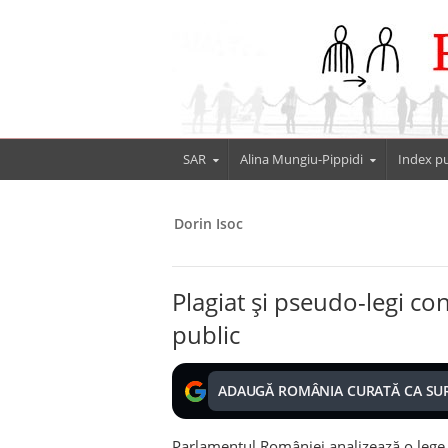
SAR
Alina Mungiu-Pippidi
Index pu
Dorin Isoc
Plagiat şi pseudo-legi co
public
ADAUGĂ ROMÂNIA CURATĂ CA SU
Parlamentul României analizează o lege în