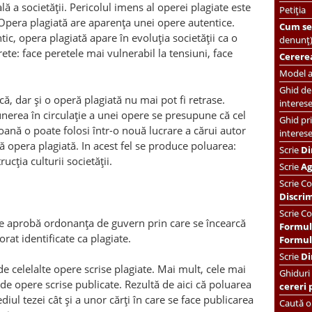
ă a societăţii. Pericolul imens al operei plagiate este
Petiția
 Opera plagiată are aparenţa unei opere autentice.
Cum se 
tic, opera plagiată apare în evoluţia societăţii ca o
denunț
ete: face peretele mai vulnerabil la tensiuni, face
Cererea
Model ac
Ghid de 
că, dar şi o operă plagiată nu mai pot fi retrase.
interes
nerea în circulaţie a unei opere se presupune că cel
Ghid pri
oană o poate folosi într-o nouă lucrare a cărui autor
interes
ză opera plagiată. In acest fel se produce poluarea:
Scrie
Di
ucţia culturii societăţii.
Scrie
Ag
Scrie
Co
Discri
Scrie Co
care aprobă ordonanţa de guvern prin care se încearcă
Formul
rat identificate ca plagiate.
Formula
Scrie
Di
e celelalte opere scrise plagiate. Mai mult, cele mai
Ghiduri
de opere scrise publicate. Rezultă de aici că poluarea
cereri 
iul tezei cât şi a unor cărţi în care se face publicarea
Caută or