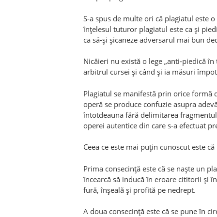
S-a spus de multe ori că plagiatul este o 
înţelesul tuturor plagiatul este ca şi pi
ca să-şi şicaneze adversarul mai bun dec
Nicăieri nu există o lege „anti-piedică în
arbitrul cursei şi când şi ia măsuri împot
Plagiatul se manifestă prin orice formă 
operă se produce confuzie asupra adevă
întotdeauna fără delimitarea fragmentulu
operei autentice din care s-a efectuat pr
Ceea ce este mai puţin cunoscut este că
Prima consecinţă este că se naşte un pla
încearcă să inducă în eroare cititorii şi î
fură, înşeală şi profită pe nedrept.
A doua consecinţă este că se pune în circ