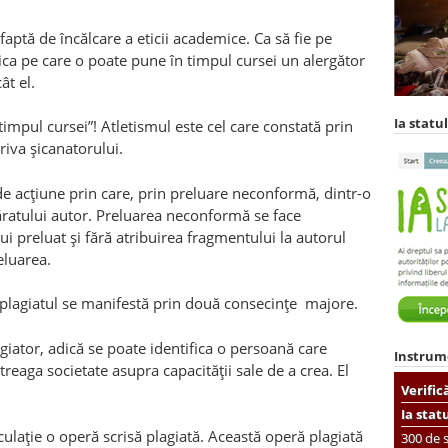
faptă de încălcare a eticii academice. Ca să fie pe
edica pe care o poate pune în timpul cursei un alergător
ât el.
Ia statul
 timpul cursei”! Atletismul este cel care constată prin
riva şicanatorului.
de acţiune prin care, prin preluare neconformă, dintr-o
ratului autor. Preluarea neconformă se face
i preluat şi fără atribuirea fragmentului la autorul
eluarea.
 plagiatul se manifestă prin două consecinţe majore.
giator, adică se poate identifica o persoană care
Instrum
ntreaga societate asupra capacităţii sale de a crea. El
Verific
Ia stat
ulaţie o operă scrisă plagiată. Această operă plagiată
300 de s