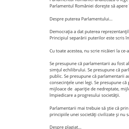
Parlamentul României doreşte să apere în
Despre puterea Parlamentului…
Democraţia a dat puterea reprezentanţil
Principiul separării puterilor este scris 
Cu toate acestea, nu scrie nicăieri la ce-a
Se presupune că parlamentarii au fost al
simţul echilibrului. Se presupune că parl
public. Se presupune că parlamentarii au 
consecinţele unei legi. Se presupune că 
mijloace de apariţie de nedreptate, mijl
împiedicare a progresului societăţii.
Parlamentarii mai trebuie să ştie că pri
principiile unei societăţi civilizate şi nu 
Despre plagiat…