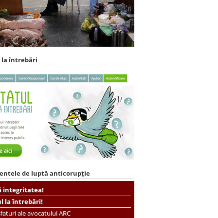
 la întrebări
entele de luptă anticorupție
ă integritatea!
ul la întrebări!
faturi ale avocatului ARC