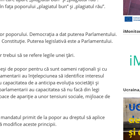
 faţa poporului „plagiatul bun” şi ‚plagiatul rău”.
iMonito
or poporului. Democraţia a dat puterea Parlamentului.
în Constituţie. Puterea legislativă este a Parlamentului.
r trebui să se refere legile unei ţări.
eşi de popor pentru că sunt oameni raţionali şi cu
amentarii au înţelepciunea să identifice interesul
capacitatea de a anticipa evoluţia societăţii şi
parlamentarii au capacitatea să nu facă din legi
Ucraina,
oace de apariţie a unor tensiuni sociale, mijloace de
n mandatul primit de la popor au dreptul să aplice
să modifice aceste principii.