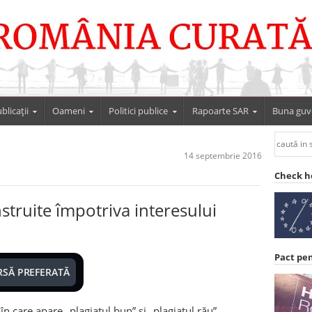
blicații
Oameni
Politici publice
Rapoarte SAR
Buna guv
14 septembrie 2016
Check h
nstruite împotriva interesului
Pact pe
RSĂ PREFERATĂ
 care apare „plagiatul bun” şi „plagiatul rău”.