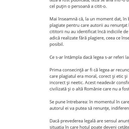
cel puţin o persoană a citit-o.
Mai înseamnă că, la un moment dat, în bi
plagiate pentru care autorii au renunţat l
cititorii nu au identificat încă indiciile d
adică realizate fără plagiere, ceea ce în
posibil.
Ce s-ar întâmpla dacă legea s-ar referi 
Prima consecinţă ar fi că legea ar recu
care plagiatul era moral, corect şi etic ş
incorect şi neetic. Acest neadevăr consf
civilizată şi o altă Românie care nu a fos
Se pune întrebarea: în momentul în care î
autorul ei va putea să renunţe, indifere
Dacă prevederea legală are sensul anunţa
situaţia în care hoţul poate deveni cetă