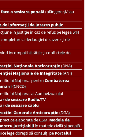
face o sesizare penală
(plângere și/sau
)
 de informații de interes public
țiune în justiție în caz de refuz pe legea 544
completare a declarației de avere și de
e
vind incompatibilitățile și conflictele de
e
recției Naționale Anticorupție
(DNA)
enției Naționale de Integritate
(ANI)
nsiliului Național pentru
Combaterea
minării
(CNCD)
nsiliului Național al Audiovizualului
ar de sesizare Radio/TV
r de sesizare cablu
recției Generale Anticorupție
(DGA)
 practice elaborate de CSM:
Modele de
pentru justițiabili
în materie civilă și penală
ice lege dorești să consulți pe
Portalul