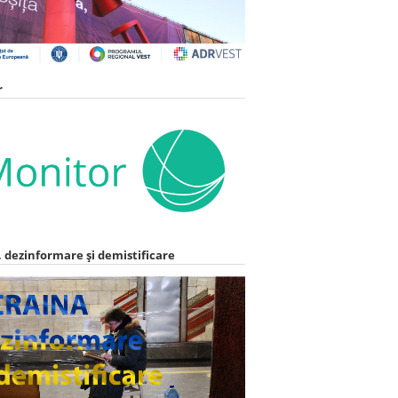
r
 dezinformare și demistificare