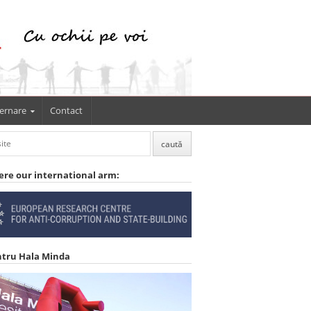
ernare
Contact
ere our international arm:
ntru Hala Minda