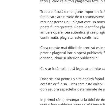
tezei şi care ca autori plagiatorii tezei pl
Trebuie făcută o menţiune importantă. Am
faptă care are nevoie de o recunoaştere 
recunoaşterea unui plagiat este un nonse
poate fi interpretată. Poate identifica pla
ambele opere, cea autentică şi cea plag
confirmată, plagiatul este confirmat.
Ceea ce este mai dificil de precizat este
practic plagiatul într-o operă publicată,
oricând, chiar şi ulterior publicării ei.
Ce s-ar întâmpla dacă legea ar admite ca 
Dacă se lasă pentru o altă analiză faptul
aceasta ar fi a sa, lucru care este vala
opri asupra aspectelor determinate de pl
In primul rând, renunţarea la titlul de 
teză a fost publicată, teza se află într-o 