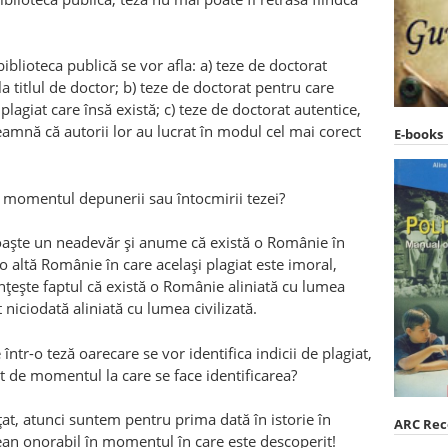
blioteca publică se vor afla: a) teze de doctorat
a titlul de doctor; b) teze de doctorat pentru care
e plagiat care însă există; c) teze de doctorat autentice,
seamnă că autorii lor au lucrat în modul cel mai corect
E-books
la momentul depunerii sau întocmirii tezei?
noaşte un neadevăr şi anume că există o Românie în
i o altă Românie în care acelaşi plagiat este imoral,
inţeşte faptul că există o Românie aliniată cu lumea
t niciodată aliniată cu lumea civilizată.
ntr-o teză oarecare se vor identifica indicii de plagiat,
nt de momentul la care se face identificarea?
t, atunci suntem pentru prima dată în istorie în
ARC Re
ţean onorabil în momentul în care este descoperit!