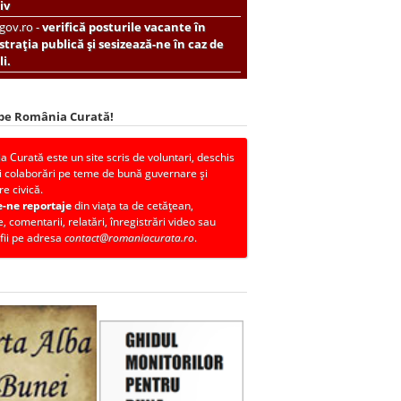
iv
.gov.ro -
verifică posturile vacante în
trația publică și sesizează-ne în caz de
i.
 pe România Curată!
 Curată este un site scris de voluntari, deschis
i colaborări pe teme de bună guvernare și
re civică.
e-ne reportaje
din viața ta de cetățean,
, comentarii, relatări, înregistrări video sau
fii pe adresa
contact@romaniacurata.ro
.