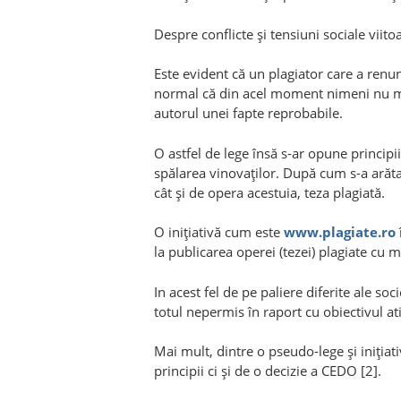
Despre conflicte şi tensiuni sociale viit
Este evident că un plagiator care a renunţ
normal că din acel moment nimeni nu mai
autorul unei fapte reprobabile.
O astfel de lege însă s-ar opune principii
spălarea vinovaţilor. După cum s-a arăta
cât şi de opera acestuia, teza plagiată.
O iniţiativă cum este
www.plagiate.ro
la publicarea operei (tezei) plagiate cu 
In acest fel de pe paliere diferite ale soci
totul nepermis în raport cu obiectivul at
Mai mult, dintre o pseudo-lege şi iniţia
principii ci şi de o decizie a CEDO [2].