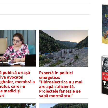
ă publică uriașă
Expertă în politici
iva avocatei
energetice:
ghofer, membră a
”Hidroelectrica nu mai
ului, care i-a
are apă suficientă.
pe medici și
Proiectele fantezie ne
ori
sapă mormântul”