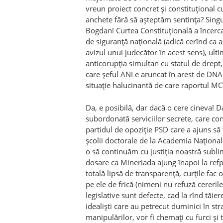
vreun proiect concret și constituțional 
anchete fără să așteptăm sentința? Sing
Bogdan! Curtea Constituțională a încerca
de siguranță națională (adică cerînd ca 
avizul unui judecător în acest sens), ultim
anticorupția simultan cu statul de drept, 
care șeful ANI e aruncat în arest de DNA 
situație halucinantă de care raportul M
Da, e posibilă, dar dacă o cere cineva! D
subordonată serviciilor secrete, care con
partidul de opoziție PSD care a ajuns să 
școlii doctorale de la Academia Națională 
o să continuăm cu justiția noastră sublim
dosare ca Mineriada ajung înapoi la refpcu
totală lipsă de transparență, curțile fac 
pe ele de frică (nimeni nu refuză cereril
legislative sunt defecte, cad la rînd tăier
idealiști care au petrecut duminici în st
manipulărilor, vor fi chemați cu furci și