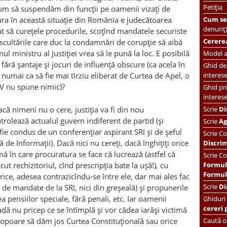
Petiția
cum să suspendăm din funcții pe oamenii vizați de
Cum se 
ura în această situație din România e judecătoarea
denunț
t să curețele procedurile, scoțînd mandatele securiste
Cererea
ascultările care duc la condamnări de corupție să aibă
ul ministru al Justiției vrea să le pună la loc. E posibilă
Model ac
fără șantaje și jocuri de influență obscure (ca acela în
Ghid de 
interes
numai ca să fie mai tîrziu eliberat de Curtea de Apel, o
CV nu spune nimic)?
Ghid pri
interes
acă nimeni nu o cere, justiția va fi din nou
Scrie
Di
trolează actualul guvern indiferent de partid (și
Scrie
Ag
fie condus de un conferențiar aspirant SRI și de șeful
Scrie
Co
de Informații). Dacă nici nu cereți, dacă înghițiți orice
Discri
ă în care procuratura se face că lucrează (astfel că
Scrie Co
t rechizitoriul, cînd prescripția bate la ușă!), cu
Formul
Formula
orice, adesea contrazicîndu-se între ele, dar mai ales fac
Scrie
Di
e de mandate de la SRI, nici din greșeală) și propunerile
ea pensiilor speciale, fără penali, etc. Iar oamenii
Ghiduri
cereri 
radă nu pricep ce se întîmplă și vor cădea iarăși victimă
 topoare să dăm jos Curtea Constituțională sau orice
Caută or