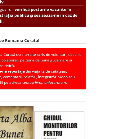
iv
.gov.ro -
verifică posturile vacante în
trația publică și sesizează-ne în caz de
i.
 pe România Curată!
 Curată este un site scris de voluntari, deschis
i colaborări pe teme de bună guvernare și
re civică.
e-ne reportaje
din viața ta de cetățean,
, comentarii, relatări, înregistrări video sau
fii pe adresa
contact@romaniacurata.ro
.