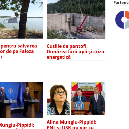
Partener
e pentru salvarea
Cutiile de pantofi,
lor de pe Faleza
Dunărea fără apă și criza
i
energetică
Alina Mungiu-Pippidi:
Mungiu-Pippidi:
PNL și USR nu vor cu