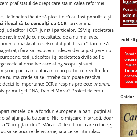
legislat
cem praf statul de drept care stă în calea reformei.
Posturi
adminis
, fie înadins făcute să pice, fie că au fost populiste și
neregul
ci ilegal să te consulți cu CCR-
un seminar
ți judecătorii CCR, juriștii partidelor, CSM și societatea
de nevinovăție cu necesitatea de a nu mai avea
Publică
omenul masiv al treseismului politic sau îl facem să
istrații fără să reducem independenta justiției – nu
România
 europene, toți judecătorii și societatea civilă să fie
oricăre
ege acele alternative care ating scopul și sunt
implica
 și un pact că nu atacă nici un partid ce rezultă din
Trimit
anchete
ine nu mă crede să se întrebe cum poate rezolva
fotogra
e deciziile importante CCR a respins proiecte
unanim
,
usiv primul șef DNA, Daniel Morar? Proiectele erau
Ghiduri
împart rentele, de la fonduri europene la banii puțini ai
e o să ajungă la butoane. Nici o mișcare în stradă, doar
 la ”Corupția ucide”. Măcar să fie ultimul care o face, și
n loc să se bucure de victorie, iată ce se întîmplă…