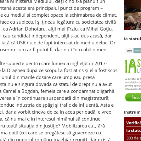
eară Ministerul Mediului, deși cînd s-a plănuit un
ntană acesta era principalul punct de program –
ase cu mediul și complet opace la schimabrea de climat.
face cu subiectul și țineau legătura cu societatea civilă
, ca Adrian Dohotaru, alții mai tîrziu, ca Mihai Goțiu,
 cau candidat independent, alții s-au dus acasă, dar
Ia statul
i iată că USR nu e de fapt interesat de mediu deloc. Or
e userim cum ar fi putut fi, dar nu-i întreabă nimeni.
ulte subiecte pentru care lumea a înghețat în 2017-
la Dragnea după ce scopul a fost atins și el a fost scos
ci unul din marile dosare care umpleau presa
asta nu e singura dovadă că statul de drept nu a avut
rea Camelia Bogdan, femeia care a condamnat oligarhii
 averea e în continuare suspendată din magistratură;
onduc industria de șpăgi și trafic de influență. Asta e
i, dar a vorbit cineva de ea în acea perioadă, e vreo
Instrum
, că nu mai e în interesul nimănui să continue
Verific
 toată situația din justiție? Mobilizarea cu „fără
Ia stat
tima dată (cei care se pregătesc să guverneze cu
300 de s
sută din poporul româno-maghiar reunit), dar există