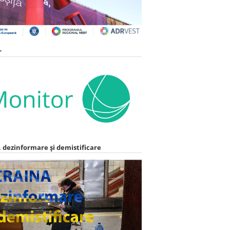
r
 dezinformare și demistificare