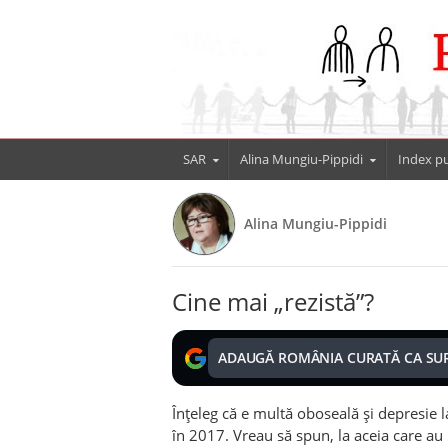
SAR
Alina Mungiu-Pippidi
Index pu
Alina Mungiu-Pippidi
Cine mai „rezistă”?
ADAUGĂ ROMÂNIA CURATĂ CA SU
Înțeleg că e multă oboseală și depresie la
în 2017. Vreau să spun, la aceia care au 