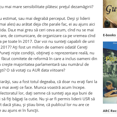
 cu mai mare sensibilitate plătesc prețul dezamăgirii?
ru estimat, sau mai degrabă perceput. Deși și liderii
ai ales) au arătat deja cîte parale fac, ei au ajuns aici
ida. Da,e mai greu să ceri ceva acum, cînd nu se mai
E-books
are, de comunicare, de organizare ca pe vremea cînd
ja pe toate în 2017. Dar voi nu sunteți capabili de unii
în 2017? Ați fost un milion de oameni odată! Cereți
Puneți niște condiții, obțineți o reprezentare reală, nu
 a făcut comitete de reformă în care a inclus oameni din
cum crește majoritatea parlamentară sau numărul de
ti? O să votați cu AUR data viitoare?
iarăși, sau a fost totul degeaba, că doar nu erați fani la
nu mai aveți ce face. Munca voastră acum începe.
electoratul lor, dați semne că sunteți așa așa buni de
ă fiți băgați la cutie. Nu și-ar fi permis liderii USR să
 dacă știau, și știau bine, că publicul lor nu are ce
 au ajuns ei în funcții.
ARC Re