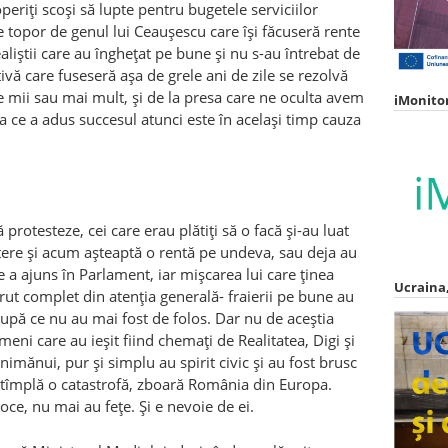
periți scoși să lupte pentru bugetele serviciilor
 topor de genul lui Ceaușescu care își făcuseră rente
ealiștii care au înghețat pe bune și nu s-au întrebat de
vă care fuseseră așa de grele ani de zile se rezolvă
 mii sau mai mult, și de la presa care ne oculta avem
iMonito
ce a adus succesul atunci este în același timp cauza
protesteze, cei care erau plătiți să o facă și-au luat
putere și acum așteaptă o rentă pe undeva, sau deja au
e a ajuns în Parlament, iar mișcarea lui care ținea
Ucraina,
ărut complet din atenția generală- fraierii pe bune au
 după ce nu au mai fost de folos. Dar nu de aceștia
i care au ieșit fiind chemați de Realitatea, Digi și
nimănui, pur și simplu au spirit civic și au fost brusc
întîmplă o catastrofă, zboară România din Europa.
e, nu mai au fețe. Și e nevoie de ei.