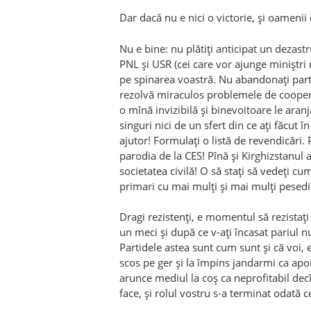
Dar dacă nu e nici o victorie, și oamenii
Nu e bine: nu plătiți anticipat un dezast
PNL și USR (cei care vor ajunge miniștri m
pe spinarea voastră. Nu abandonați part
rezolvă miraculos problemele de cooper
o mînă invizibilă și binevoitoare le aran
singuri nici de un sfert din ce ați făcut 
ajutor! Formulați o listă de revendicări. 
parodia de la CES! Pînă și Kirghizstanul
societatea civilă! O să stați să vedeți 
primari cu mai mulți și mai mulți pesediș
Dragi rezistenți, e momentul să rezistați 
un meci și după ce v-ați încasat pariul 
Partidele astea sunt cum sunt și că voi, 
scos pe ger și la împins jandarmi ca apoi s
arunce mediul la coș ca neprofitabil decît
face, și rolul vostru s-a terminat odată ce