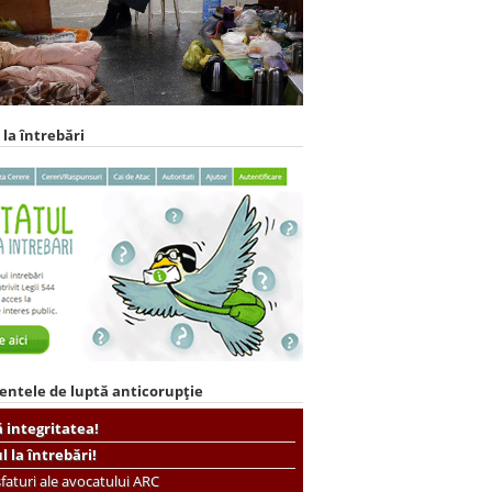
 la întrebări
entele de luptă anticorupție
ă integritatea!
ul la întrebări!
faturi ale avocatului ARC