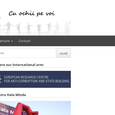
ernare
Contact
ere our international arm:
ntru Hala Minda