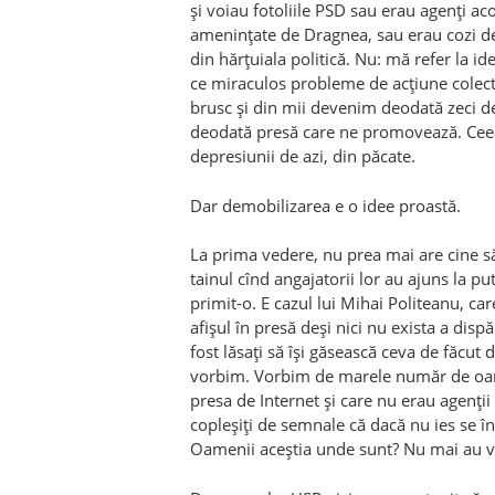
și voiau fotoliile PSD sau erau agenți aco
amenințate de Dragnea, sau erau cozi de
din hărțuiala politică. Nu: mă refer la id
ce miraculos probleme de acțiune colecti
brusc și din mii devenim deodată zeci de
deodată presă care ne promovează. Ceea 
depresiunii de azi, din păcate.
Dar demobilizarea e o idee proastă.
La prima vedere, nu prea mai are cine să 
tainul cînd angajatorii lor au ajuns la 
primit-o. E cazul lui Mihai Politeanu, car
afișul în presă deși nici nu exista a disp
fost lăsați să își găsească ceva de făcut
vorbim. Vorbim de marele număr de oamen
presa de Internet și care nu erau agenții 
copleșiți de semnale că dacă nu ies se 
Oamenii aceștia unde sunt? Nu mai au voc