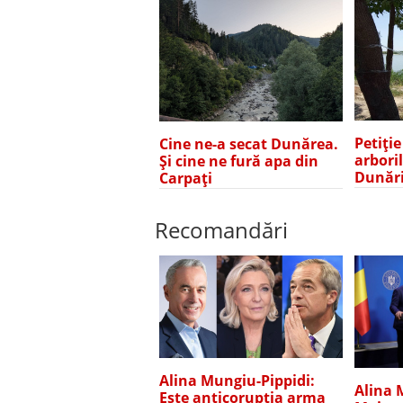
Petiți
Cine ne-a secat Dunărea.
arbori
Și cine ne fură apa din
Dunări
Carpați
Recomandări
Alina Mungiu-Pippidi:
Alina 
Este anticorupția arma