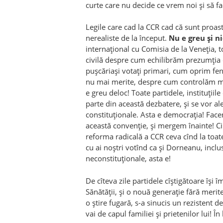
curte care nu decide ce vrem noi și să fa
Legile care cad la CCR cad că sunt proaste
nerealiste de la început.
Nu e greu și ni
internațional cu Comisia de la Veneția, to
civilă despre cum echilibrăm prezumția 
pușcăriași votați primari, cum oprim fen
nu mai merite, despre cum controlăm mag
e greu deloc! Toate partidele, instituțiile
parte din această dezbatere, și se vor al
constituționale. Asta e democrația! Facem
această convenție, și mergem înainte! C
reforma radicală a CCR ceva cînd la toat
cu ai noștri votînd ca și Dorneanu, incl
neconstituționale, asta e!
De cîteva zile partidele cîștigătoare își 
Sănătății, și o nouă generație fără merit
o știre fugară, s-a sinucis un rezistent de
vai de capul familiei și prietenilor lui! Î