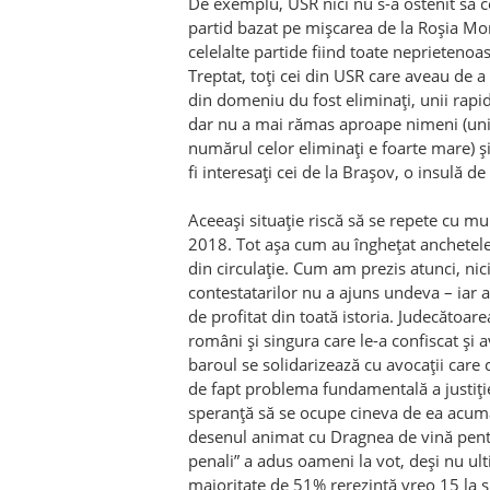
De exemplu, USR nici nu s-a ostenit să c
partid bazat pe mișcarea de la Roșia Mo
celelalte partide fiind toate neprieteno
Treptat, toți cei din USR care aveau de a 
din domeniu du fost eliminați, unii rapid
dar nu a mai rămas aproape nimeni (unii
numărul celor eliminați e foarte mare) ș
fi interesați cei de la Brașov, o insulă d
Aceeași situație riscă să se repete cu m
2018. Tot așa cum au înghețat anchetele 
din circulație. Cum am prezis atunci, ni
contestatarilor nu a ajuns undeva – iar 
de profitat din toată istoria. Judecătoa
români și singura care le-a confiscat și
baroul se solidarizează cu avocații care c
de fapt problema fundamentală a justiție
speranță să se ocupe cineva de ea acuma
desenul animat cu Dragnea de vină pentru
penali” a adus oameni la vot, deși nu ul
majoritate de 51% rerezintă vreo 15 la 