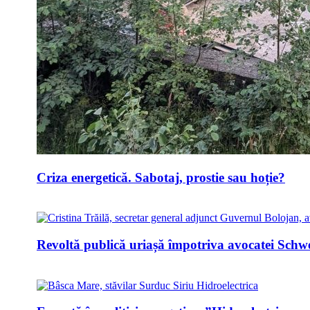
Criza energetică. Sabotaj, prostie sau hoție?
Revoltă publică uriașă împotriva avocatei Schwei