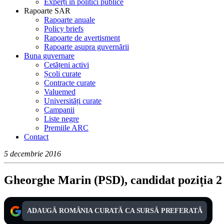
Experți în politici publice
Rapoarte SAR
Rapoarte anuale
Policy briefs
Rapoarte de avertisment
Rapoarte asupra guvernării
Buna guvernare
Cetățeni activi
Școli curate
Contracte curate
Valuemed
Universități curate
Campanii
Liste negre
Premiile ARC
Contact
5 decembrie 2016
Gheorghe Marin (PSD), candidat poziția 2 
ADAUGĂ ROMÂNIA CURATĂ CA SURSĂ PREFERATĂ