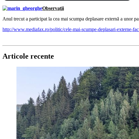
Observaţii
Anul trecut a participat la cea mai scumpa deplasare externă a unor par
http://www.mediafax.ro/politic/cele-mai-scumpe-deplasari-externe-f
Articole recente