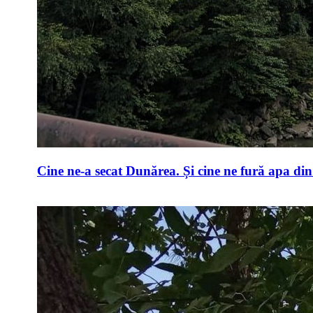
Cine ne-a secat Dunărea. Și cine ne fură apa di