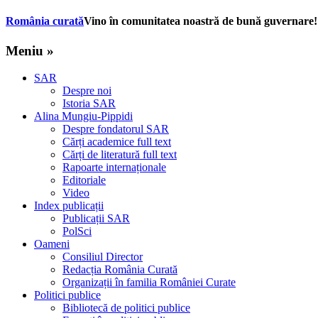
România curată
Vino în comunitatea noastră de bună guvernare!
Meniu »
SAR
Despre noi
Istoria SAR
Alina Mungiu-Pippidi
Despre fondatorul SAR
Cărți academice full text
Cărți de literatură full text
Rapoarte internaționale
Editoriale
Video
Index publicații
Publicații SAR
PolSci
Oameni
Consiliul Director
Redacția România Curată
Organizații în familia României Curate
Politici publice
Bibliotecă de politici publice