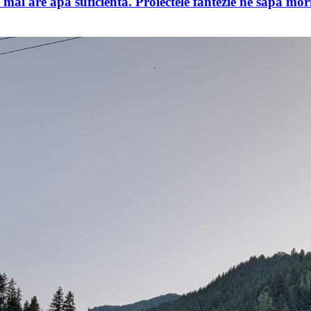
u mai are apă suficientă. Proiectele fantezie ne sapă m