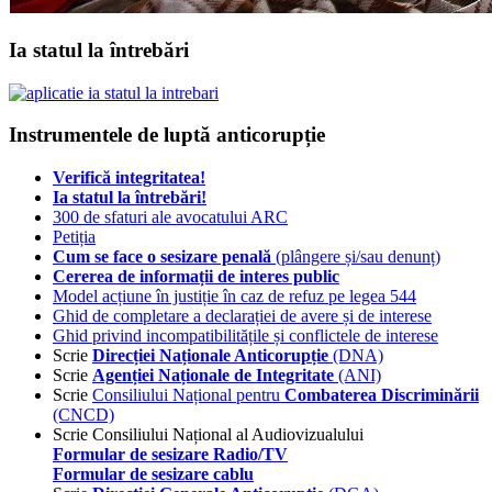
Ia statul la întrebări
Instrumentele de luptă anticorupție
Verifică integritatea!
Ia statul la întrebări!
300 de sfaturi ale avocatului ARC
Petiția
Cum se face o sesizare penală
(plângere și/sau denunț)
Cererea de informații de interes public
Model acțiune în justiție în caz de refuz pe legea 544
Ghid de completare a declarației de avere și de interese
Ghid privind incompatibilitățile și conflictele de interese
Scrie
Direcției Naționale Anticorupție
(DNA)
Scrie
Agenției Naționale de Integritate
(ANI)
Scrie
Consiliului Național pentru
Combaterea Discriminării
(CNCD)
Scrie Consiliului Național al Audiovizualului
Formular de sesizare Radio/TV
Formular de sesizare cablu