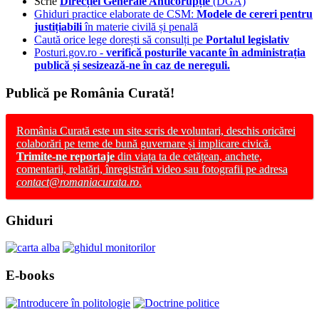
Scrie
Direcției Generale Anticorupție
(DGA)
Ghiduri practice elaborate de CSM:
Modele de cereri pentru
justițiabili
în materie civilă și penală
Caută orice lege dorești să consulți pe
Portalul legislativ
Posturi.gov.ro -
verifică posturile vacante în administrația
publică și sesizează-ne în caz de nereguli.
Publică pe România Curată!
România Curată este un site scris de voluntari, deschis oricărei
colaborări pe teme de bună guvernare și implicare civică.
Trimite-ne reportaje
din viața ta de cetățean, anchete,
comentarii, relatări, înregistrări video sau fotografii pe adresa
contact@romaniacurata.ro
.
Ghiduri
E-books