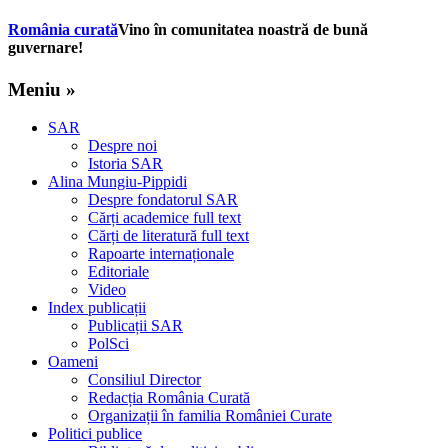
România curată
Vino în comunitatea noastră de bună
guvernare!
Meniu »
SAR
Despre noi
Istoria SAR
Alina Mungiu-Pippidi
Despre fondatorul SAR
Cărți academice full text
Cărți de literatură full text
Rapoarte internaționale
Editoriale
Video
Index publicații
Publicații SAR
PolSci
Oameni
Consiliul Director
Redacția România Curată
Organizații în familia României Curate
Politici publice