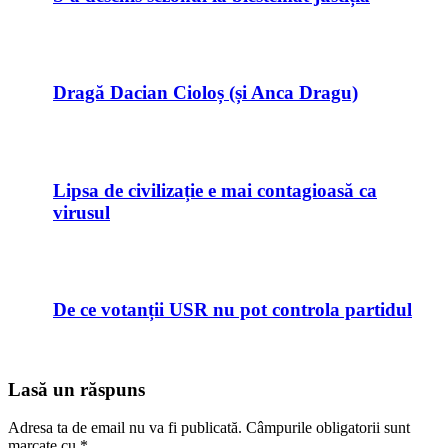
Dragă Dacian Cioloș (și Anca Dragu)
Lipsa de civilizație e mai contagioasă ca
virusul
De ce votanții USR nu pot controla partidul
Lasă un răspuns
Adresa ta de email nu va fi publicată.
Câmpurile obligatorii sunt
marcate cu
*