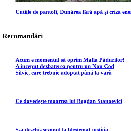
Cutiile de pantofi, Dunărea fără apă și criza ene
Recomandări
Acum e momentul să oprim Mafia Pădurilor!
A început dezbaterea pentru un Nou Cod
Silvic, care trebuie adoptat până la vară
Ce dovedește moartea lui Bogdan Stanoevici
S-a deschis sezonul la blestemat justiția