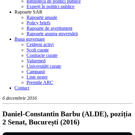
Bibliotecă de politici publice
Experți în politici publice
Rapoarte SAR
Rapoarte anuale
Policy briefs
Rapoarte de avertisment
Rapoarte asupra guvernării
Buna guvernare
Cetățeni activi
Școli curate
Contracte curate
Valuemed
Universități curate
Campanii
Liste negre
Premiile ARC
Contact
6 decembrie 2016
Daniel-Constantin Barbu (ALDE), poziția
2 Senat, București (2016)