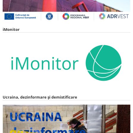
iMonitor
Ucraina, dezinformare și demistificare