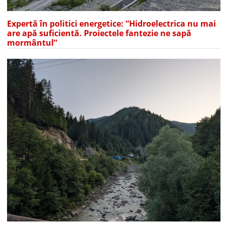
Expertă în politici energetice: ”Hidroelectrica nu mai
are apă suficientă. Proiectele fantezie ne sapă
mormântul”