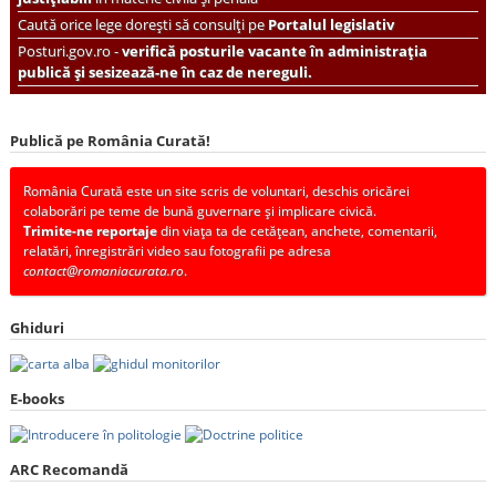
Caută orice lege dorești să consulți pe
Portalul legislativ
Posturi.gov.ro -
verifică posturile vacante în administrația
publică și sesizează-ne în caz de nereguli.
Publică pe România Curată!
România Curată este un site scris de voluntari, deschis oricărei
colaborări pe teme de bună guvernare și implicare civică.
Trimite-ne reportaje
din viața ta de cetățean, anchete, comentarii,
relatări, înregistrări video sau fotografii pe adresa
contact@romaniacurata.ro
.
Ghiduri
E-books
ARC Recomandă