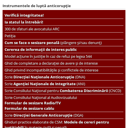
Instrumentele de luptă anticorupție
Verifică integritatea!
Ia statul la întrebări!
300 de sfaturi ale avocatului ARC
Petiția
Cum se face o sesizare penală
(plângere și/sau denunț)
Cererea de informații de interes public
Model acțiune în justiție în caz de refuz pe legea 544
Ghid de completare a declarației de avere și de interese
Ghid privind incompatibilitățile și conflictele de interese
Scrie
Direcției Naționale Anticorupție
(DNA)
Scrie
Agenției Naționale de Integritate
(ANI)
Scrie
Consiliului Național pentru
Combaterea Discriminării
(CNCD)
Scrie Consiliului Național al Audiovizualului
Formular de sesizare Radio/TV
Formular de sesizare cablu
Scrie
Direcției Generale Anticorupție
(DGA)
Ghiduri practice elaborate de CSM:
Modele de cereri pentru
justițiabili
în materie civilă și penală