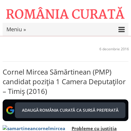
Meniu »
6 decembrie 2016
Cornel Mircea Sămărtinean (PMP)
candidat poziția 1 Camera Deputaților
– Timiș (2016)
ADAUGĂ ROMÂNIA CURATĂ CA SURSĂ PREFERATĂ
Probleme cu justiția