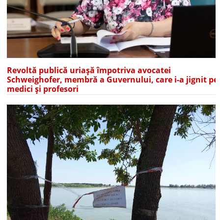
Revoltă publică uriașă împotriva avocatei
Schweighofer, membră a Guvernului, care i-a jignit pe
medici și profesori