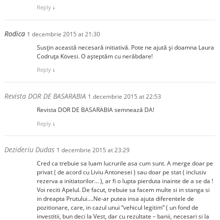
Reply
↓
Rodica
1 decembrie 2015 at 21:30
Susțin această necesară initiativă. Pote ne ajută și doamna Laura
Codruța Kövesi. O așteptăm cu nerăbdare!
Reply
↓
Revista DOR DE BASARABIA
1 decembrie 2015 at 22:53
Revista DOR DE BASARABIA semnează DA!
Reply
↓
Dezideriu Dudas
1 decembrie 2015 at 23:29
Cred ca trebuie sa luam lucrurile asa cum sunt. A merge doar pe
privat ( de acord cu Liviu Antonesei ) sau doar pe stat ( inclusiv
rezerva a initiatorilor… ), ar fi o lupta pierduta inainte de a se da !
Voi reciti Apelul. De facut, trebuie sa facem multe si in stanga si
in dreapta Prutului….Ne-ar putea insa ajuta diferentele de
pozitionare, care, in cazul unui “vehicul legitim” ( un fond de
investitii, bun deci la Vest, dar cu rezultate – banii, necesari si la