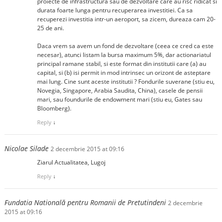
proiecte de infrastructura sau de dezvoltare care au risc ridicat si
durata foarte lunga pentru recuperarea investitiei. Ca sa
recuperezi investitia intr-un aeroport, sa zicem, dureaza cam 20-
25 de ani.
Daca vrem sa avem un fond de dezvoltare (ceea ce cred ca este
necesar), atunci listam la bursa maximum 5%, dar actionariatul
principal ramane stabil, si este format din institutii care (a) au
capital, si (b) isi permit in mod intrinsec un orizont de asteptare
mai lung. Cine sunt aceste institutii ? Fondurile suverane (stiu eu,
Novegia, Singapore, Arabia Saudita, China), casele de pensii
mari, sau foundurile de endowment mari (stiu eu, Gates sau
Bloomberg).
Reply
↓
Nicolae Silade
2 decembrie 2015 at 09:16
Ziarul Actualitatea, Lugoj
Reply
↓
Fundatia Natională pentru Romanii de Pretutindeni
2 decembrie
2015 at 09:16