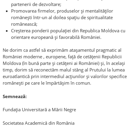
partenerii de dezvoltare;
Promovarea firmelor, produselor și mentalităților
românești într-un al doilea spațiu de spiritualitate
românească;
Creșterea ponderii populației din Republica Moldova cu
orientare europeană și favorabilă României.
Ne dorim ca astfel să exprimăm atașamentul pragmatic al
României moderne , europene, față de cetățenii Republicii
Moldova (în bună parte și cetățeni ai României) și, în același
timp, dorim să reconectăm malul stâng al Prutului la lumea
euroatlantică prin intermediul acțiunilor și valorilor specifice
românești pe care le împărtășim în comun.
Semnează:
Fundaţia Universitară a Mării Negre
Societatea Academică din România