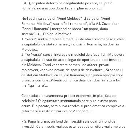
Est…), ar putea determina o legitimitate pe care, cel putin
Romania, nu a avut-o dupa 1989 in plan economic.
Nu-l vad insa ca pe un “Fond Moldova”, ci ca pe un “Fond
Romania-Moldova”, sau in “stil romanesc”, a’ la A.I. Cuza, doar
“Fondul Romania” ( mergand pe ideea ” un popor, doua
sisteme”…)…. Din doua motive :
1. “Varza” sunt si interesele mediului de afaceri romanesc si chiar
a capitalului de stat romanesc, inclusiv in Romania, nu doar in
Moldova…
2. Tot “varza” sunt si interesele mediului de afaceri din Moldova si
a capitalului de stat de acolo, legat de oportunitatile de investitii
din Moldova. Cand vor creste oamenii de afaceri privati
moldoveni, vor avea nevoie de spatiii de dezvoltare….Si capitalul
de stat din Moldova, cu cel din Romania, s-ar putea apropia spre
proiecte comune…Privatii comunica deja, dar doar in latura lor
mai “sprintara”…
Ce ar aduce un asemenea proiect economic, in plus, fata de
celelalte ? O legitimitate institutionala care nu a existat pana
acum. Din pacate, asta nu va rezolva si problematica complexa a
reformarii si restructurarii celor 2 economii….
P.S. Pana la urma, un fond de investitii este doar un fond de
investitii. Ce am scris mai sus este legat de un efort mai amplu pe