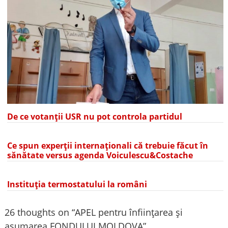
De ce votanții USR nu pot controla partidul
Ce spun experții internaționali că trebuie făcut în
sănătate versus agenda Voiculescu&Costache
Instituția termostatului la români
26 thoughts on “
APEL pentru înființarea și
asumarea FONDULUI MOLDOVA
”