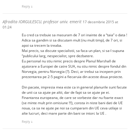
Reply
↓
Afrodita IORGULESCU, profesor univ. emerit
17 decembrie 2015 at
01:24
Eu cred ca trebuie sa masuram de 7 ori inainte de a “taia” o data !
Adica sa gandim si sa discutam mult (nu mult timp), de 7 ori, si
apoi sa trecem la treaba.
Mai precis, sa discute specialistii, sa faca un plan, si sa-l supuna
“publicului larg, nespecialist, spre dezbatere.
Eu personal nu stiu nimic precis despre Planul Marshall de
ajutorare a Europei de catre SUA, nu stiu nimic despre fondul din
Norvegia, pentru Norvegia (?). Deci, ar trebui sa incepem prin
prezentarea pe 2-5 pagini a fiecaruia din aceste doua proiecte.
Din pacate, impresia mea este ca in general planurile sunt facute
de unii ca sa ajute pe altii, dar de fapt sa se ajute pe ei.
Finantarea europeana, de care se vorbeste dar nu foarte exact
(se minte mult prin omisiune !!!), consta in niste bani dati de UE
noua, ca sa ne ajute pe noi sa cumparam din UE ceva utilaje si
alte lucruri, deci mare parte din bani se intorc la UE .
Reply
↓