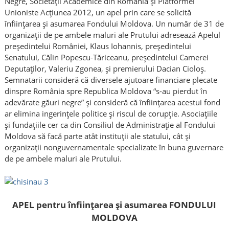
Negre, Societății Academice din România și Platformei
Unioniste Acţiunea 2012, un apel prin care se solicită
înființarea și asumarea Fondului Moldova. Un număr de 31 de
organizații de pe ambele maluri ale Prutului adresează Apelul
preşedintelui României, Klaus Iohannis, preşedintelui
Senatului, Călin Popescu-Tăriceanu, preşedintelui Camerei
Deputaţilor, Valeriu Zgonea, şi premierului Dacian Cioloş.
Semnatarii consideră că diversele ajutoare financiare plecate
dinspre România spre Republica Moldova “s-au pierdut în
adevărate găuri negre” şi consideră că înfiinţarea acestui fond
ar elimina ingerințele politice și riscul de corupție. Asociaţiile
şi fundaţiile cer ca din Consiliul de Administraţie al Fondului
Moldova să facă parte atât instituții ale statului, cât și
organizații nonguvernamentale specializate în buna guvernare
de pe ambele maluri ale Prutului.
APEL pentru înființarea și asumarea FONDULUI
MOLDOVA