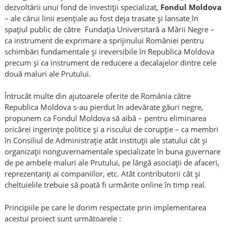
dezvoltării unui fond de investiții specializat,
Fondul Moldova
– ale cărui linii esențiale au fost deja trasate și lansate în
spațiul public de către Fundația Universitară a Mării Negre –
ca instrument de exprimare a sprijinului României pentru
schimbări fundamentale și ireversibile în Republica Moldova
precum și ca instrument de reducere a decalajelor dintre cele
două maluri ale Prutului.
Întrucât multe din ajutoarele oferite de România către
Republica Moldova s-au pierdut în adevărate găuri negre,
propunem ca Fondul Moldova să aibă – pentru eliminarea
oricărei ingerințe politice și a riscului de corupție – ca membri
în Consiliul de Administrație atât instituții ale statului cât și
organizații nonguvernamentale specializate în buna guvernare
de pe ambele maluri ale Prutului, pe lângă asociații de afaceri,
reprezentanți ai companiilor, etc. Atât contributorii cât și
cheltuielile trebuie să poată fi urmărite online în timp real.
Principiile pe care le dorim respectate prin implementarea
acestui proiect sunt următoarele :