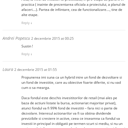
practica ( inainte de prezentarea oficiala a proiectului, a planul de
afaceri….). Partea de infiintare, cea de functionalizare…., tine de
alte etape.
Reply
↓
Andrei Popescu
2 decembrie 2015 at 00:25
Sustin !
Reply
↓
Laura
2 decembrie 2015 at 01:55
Propunerea imi suna ca un hybrid intre un fond de dezvoltare si
un fond de investitie, care au obiective foarte diferite, si nu vad
cum o sa mearga.
Daca fondul este deschis invesititorilor de retail (mai ales pe
baza de actiuni listate la bursa, actionariat majoritar privat),
atunci fondul va fi 99% fond de investitii – fara nici o parte de
dezvolare. Interesul actionarilor va fi sa obtina dividende
previzibile si crestere in active, ceea ce inseamna ca fondul va
investii in principal in obligatii pe termen scurt si mediu, si nu un