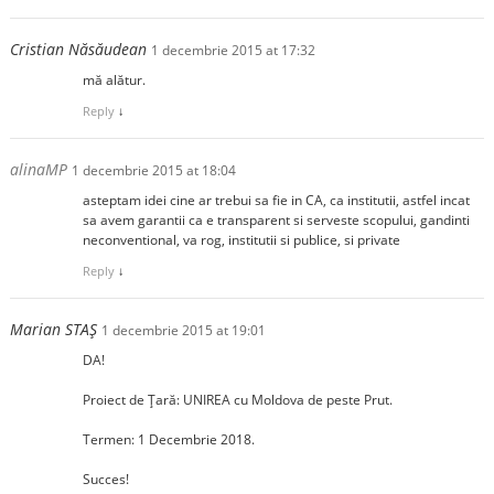
Cristian Năsăudean
1 decembrie 2015 at 17:32
mă alătur.
Reply
↓
alinaMP
1 decembrie 2015 at 18:04
asteptam idei cine ar trebui sa fie in CA, ca institutii, astfel incat
sa avem garantii ca e transparent si serveste scopului, gandinti
neconventional, va rog, institutii si publice, si private
Reply
↓
Marian STAȘ
1 decembrie 2015 at 19:01
DA!
Proiect de Țară: UNIREA cu Moldova de peste Prut.
Termen: 1 Decembrie 2018.
Succes!