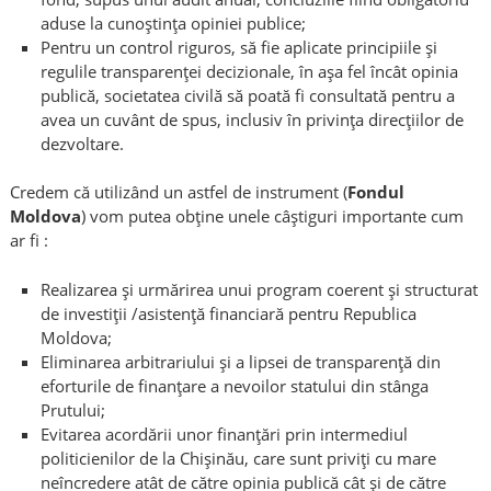
aduse la cunoștința opiniei publice;
Pentru un control riguros, să fie aplicate principiile și
regulile transparenței decizionale, în așa fel încât opinia
publică, societatea civilă să poată fi consultată pentru a
avea un cuvânt de spus, inclusiv în privința direcțiilor de
dezvoltare.
Credem că utilizând un astfel de instrument (
Fondul
Moldova
) vom putea obține unele câștiguri importante cum
ar fi :
Realizarea și urmărirea unui program coerent și structurat
de investiții /asistență financiară pentru Republica
Moldova;
Eliminarea arbitrariului și a lipsei de transparență din
eforturile de finanțare a nevoilor statului din stânga
Prutului;
Evitarea acordării unor finanțări prin intermediul
politicienilor de la Chișinău, care sunt priviți cu mare
neîncredere atât de către opinia publică cât și de către