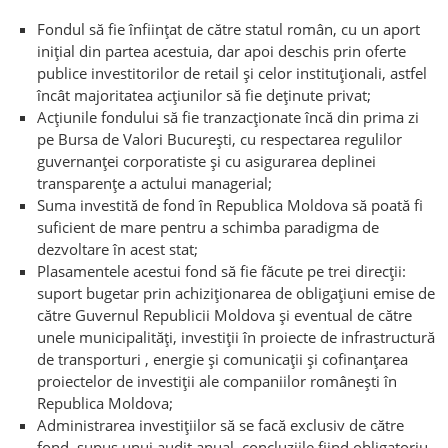
Fondul să fie înființat de către statul român, cu un aport
inițial din partea acestuia, dar apoi deschis prin oferte
publice investitorilor de retail și celor instituționali, astfel
încât majoritatea acțiunilor să fie deținute privat;
Acțiunile fondului să fie tranzacționate încă din prima zi
pe Bursa de Valori București, cu respectarea regulilor
guvernanței corporatiste și cu asigurarea deplinei
transparențe a actului managerial;
Suma investită de fond în Republica Moldova să poată fi
suficient de mare pentru a schimba paradigma de
dezvoltare în acest stat;
Plasamentele acestui fond să fie făcute pe trei direcții:
suport bugetar prin achiziționarea de obligațiuni emise de
către Guvernul Republicii Moldova și eventual de către
unele municipalități, investiții în proiecte de infrastructură
de transporturi , energie și comunicații și cofinanțarea
proiectelor de investiții ale companiilor românești în
Republica Moldova;
Administrarea investițiilor să se facă exclusiv de către
fond, supus unui audit anual, concluziile fiind obligatoriu