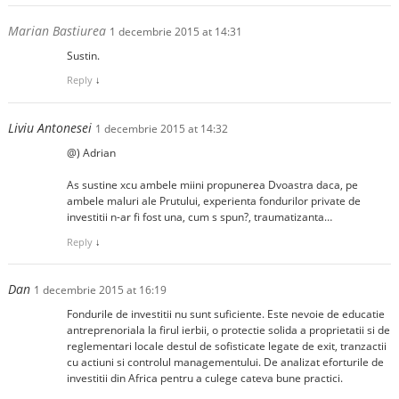
Marian Bastiurea
1 decembrie 2015 at 14:31
Sustin.
Reply
↓
Liviu Antonesei
1 decembrie 2015 at 14:32
@) Adrian
As sustine xcu ambele miini propunerea Dvoastra daca, pe
ambele maluri ale Prutului, experienta fondurilor private de
investitii n-ar fi fost una, cum s spun?, traumatizanta…
Reply
↓
Dan
1 decembrie 2015 at 16:19
Fondurile de investitii nu sunt suficiente. Este nevoie de educatie
antreprenoriala la firul ierbii, o protectie solida a proprietatii si de
reglementari locale destul de sofisticate legate de exit, tranzactii
cu actiuni si controlul managementului. De analizat eforturile de
investitii din Africa pentru a culege cateva bune practici.