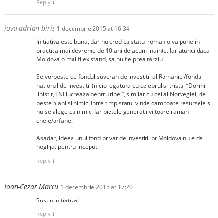
Reply
↓
iovu adrian biris
1 decembrie 2015 at 16:34
Initiativa este buna, dar nu cred ca statul roman o va pune in
practica mai devreme de 10 ani de acum inainte. Iar atunci daca
Moldova o mai fi existand, sa nu fie prea tarziu!
Se vorbeste de fondul suveran de investitii al Romaniei/fondul
national de investitii (nicio legatura cu celebrul si tristul “Dormi
linistit, FNI lucreaza pentru tine!”, similar cu cel al Norvegiei, de
peste 5 ani si nimic! Intre timp statul vinde cam toate resursele si
nu se alege cu nimic. Iar bietele generatii viitoare raman
chele/orfane.
Asadar, ideea unui fond privat de investitii pt Moldova nu e de
neglijat pentru inceput!
Reply
↓
Ioan-Cezar Marcu
1 decembrie 2015 at 17:20
Sustin initiativa!
Reply
↓