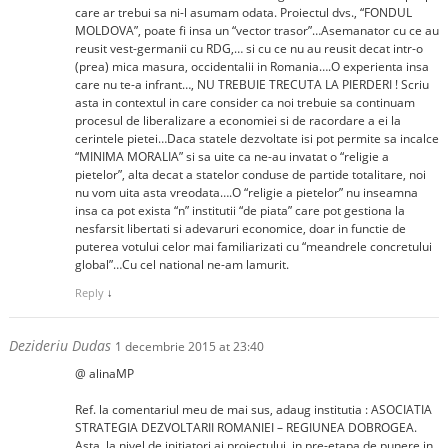
care ar trebui sa ni-l asumam odata. Proiectul dvs., “FONDUL
MOLDOVA”, poate fi insa un “vector trasor”…Asemanator cu ce au
reusit vest-germanii cu RDG,… si cu ce nu au reusit decat intr-o
(prea) mica masura, occidentalii in Romania….O experienta insa
care nu te-a infrant…, NU TREBUIE TRECUTA LA PIERDERI ! Scriu
asta in contextul in care consider ca noi trebuie sa continuam
procesul de liberalizare a economiei si de racordare a ei la
cerintele pietei…Daca statele dezvoltate isi pot permite sa incalce
“MINIMA MORALIA” si sa uite ca ne-au invatat o “religie a
pietelor”, alta decat a statelor conduse de partide totalitare, noi
nu vom uita asta vreodata….O “religie a pietelor” nu inseamna
insa ca pot exista “n” institutii “de piata” care pot gestiona la
nesfarsit libertati si adevaruri economice, doar in functie de
puterea votului celor mai familiarizati cu “meandrele concretului
global”…Cu cel national ne-am lamurit.
Reply
↓
Dezideriu Dudas
1 decembrie 2015 at 23:40
@ alinaMP
Ref. la comentariul meu de mai sus, adaug institutia : ASOCIATIA
STRATEGIA DEZVOLTARII ROMANIEI – REGIUNEA DOBROGEA.
Asta, la nivel de initiatori ai proiectului, in pre-etapa de punere in