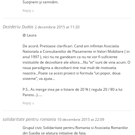
Susținem și semnăm.
Reply
↓
Dezideriu Dudas
2 decembrie 2015 at 11:20
@ Laura
De acord. Pretioase clarificari. Cand am infiintat Asociatia
Nationala a Consultantilor de Plasamente in Valori Mobiliare ( in
anul 1997 ), nici nu ne gandeam ca nu ne vor fi suficiente
institutiile de dezvoltare ale altora….Nu “ei” sunt de vina acum. O
noua paradigma a dezvoltarii tine mai mult de motivatia
noastra…Poate ca acest proiect si formula “un popor, doua
sisteme”, va ajuta…
P.S.. As merge insa pe o listare de 20 % ( regula 20 / 80 a lui
Pareto…)…..
Reply
↓
solidaritate pentru romania
10 decembrie 2015 at 22:09
Grupul civic Solidaritate pentru Romania si Asociatia Romanilor
din Suedia se alatura initiative de fata.