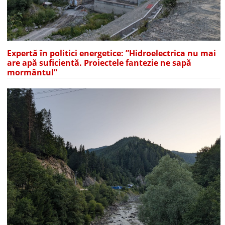
Expertă în politici energetice: ”Hidroelectrica nu mai
are apă suficientă. Proiectele fantezie ne sapă
mormântul”