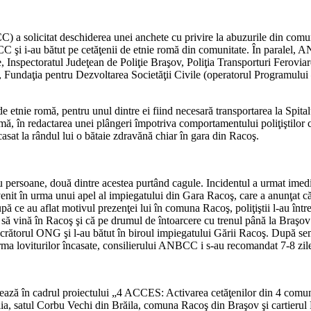
 a solicitat deschiderea unei anchete cu privire la abuzurile din comuna
 şi i-au bătut pe cetăţenii de etnie romă din comunitate. În paralel, ANB
e, Inspectoratul Judeţean de Poliţie Braşov, Poliţia Transporturi Ferov
Fundaţia pentru Dezvoltarea Societăţii Civile (operatorul Programulu
aţi de etnie romă, pentru unul dintre ei fiind necesară transportarea la
mă, în redactarea unei plângeri împotriva comportamentului poliţiştilor 
at la rândul lui o bătaie zdravănă chiar în gara din Racoş.
persoane, două dintre acestea purtând cagule. Incidentul a urmat imediat
rvenit în urma unui apel al impiegatului din Gara Racoş, care a anunţat că
upă ce au aflat motivul prezenţei lui în comuna Racoş, poliţiştii l-au între
“ să vină în Racoş şi că pe drumul de întoarcere cu trenul până la Braşov
e lucrătorul ONG şi l-au bătut în biroul impiegatului Gării Racoş. După 
n urma loviturilor încasate, consilierului ANBCC i s-au recomandat 7-8 zil
crează în cadrul proiectului „4 ACCES: Activarea cetăţenilor din 4 comuni
 satul Corbu Vechi din Brăila, comuna Racoş din Braşov şi cartierul Fa