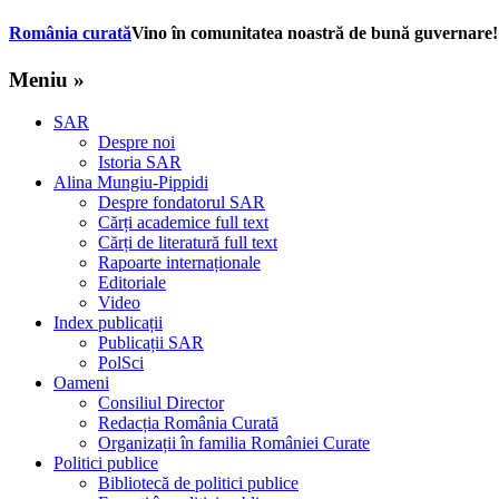
România curată
Vino în comunitatea noastră de bună guvernare!
Meniu »
SAR
Despre noi
Istoria SAR
Alina Mungiu-Pippidi
Despre fondatorul SAR
Cărți academice full text
Cărți de literatură full text
Rapoarte internaționale
Editoriale
Video
Index publicații
Publicații SAR
PolSci
Oameni
Consiliul Director
Redacția România Curată
Organizații în familia României Curate
Politici publice
Bibliotecă de politici publice