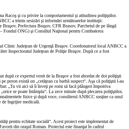
 Racoş şi cu privire la comportamentul şi atitudinea poliţiştilor.
CC a trimis sesizări şi informări următoarelor instituţii:
iare Braşov, Prefectura Braşov, CFR Brasov, Parchetul de pe lângă
i – Fondul ONG) şi Consiliul Naţional pentru Combaterea
 Spitalul Clinic Judeţean de Urgenţă Braşov. Coordonatorul local ANBCC a
către Inspectoratul Judeţean de Poliţie Braşov. După ce a fost
 după ce expertul venit de la Braşov a fost abordat de doi poliţişti
 pe peron există un „cetăţean cu barbă suspect“. Aşa că poliţiştii l-au
bat: „Tu vii aici să îi înveţi pe romi să facă plângeri împotriva
 „orice se poate întâmpla“. La zece minute după plecarea poliţiştilor,
semnalmentele fizice şi după voce, consilierul ANBCC susţine ca unul
e de îngrijire medicală.
tăţi pentru echitate socială“. Acest proiect este implementat de
vorit din oraşul Roman. Proiectul este finanţat în cadrul