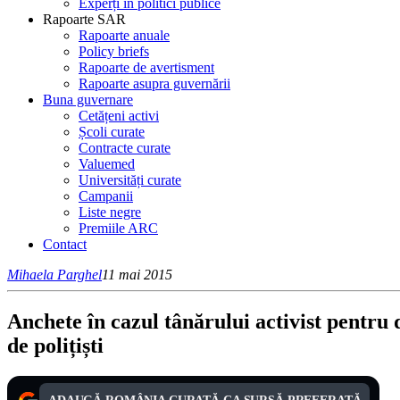
Experți în politici publice
Rapoarte SAR
Rapoarte anuale
Policy briefs
Rapoarte de avertisment
Rapoarte asupra guvernării
Buna guvernare
Cetățeni activi
Școli curate
Contracte curate
Valuemed
Universități curate
Campanii
Liste negre
Premiile ARC
Contact
Mihaela Parghel
11 mai 2015
Anchete în cazul tânărului activist pentru 
de polițiști