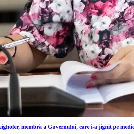
ghofer, membră a Guvernului, care i-a jignit pe medici