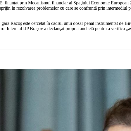
ţat prin Mecanismul financiar al Spaţiului Economic European 2009-2
 sprijin în rezolvarea problemelor cu care se confruntă prin intermediul 
in gara Racoş este cercetat în cadrul unui dosar penal instrumentat de B
 Intern al IJP Braşov a declanşat propria anchetă pentru a verifica „as