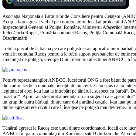
ADAUGĂ ROMÂNIA CURATĂ CA SURSĂ PREFERATĂ
Asociaţia Naţională a Birourilor de Consiliere pentru Cetăţeni (ANBCC)
Aceştia l-au agresat verbal pe coordonatorul local al proiectului ANBCC
Inspectoratul General al Poliţiei Române, Ministerul Afacerilor Intern
Judecătoria Rupea, Primăria comunei Racoş, Poliţia Comunală Racoş, 
Discriminării.
Totul a plecat de la bătaia pe care poliţişti le-au aplicat-o unor bărb
venit în comuna Racoş pentru a le oferi suport persoanelor de etnie ro
ameninţat de poliţişti, George Dinu, membru al echipei ANBCC, a încas
Potrivit reprezentanţilor ANBCC, lucrătorul ONG a fost bătut de patru 
din cadrul secţiei comunale, însoţiţi de un civil. Ei au spus că au inte
legitimat şi apoi l-au luat la întrebări pe tânărul ,,suspect cu barbă“. D
noastră?“. Apoi i-au strecurat ameninţări: i-au sugerat că e „periculos
un grup de patru bărbaţi, dintre care doi purtând cagule, l-au luat p
dintre agresori era civilul care îi însoţise pe poliţişti mai devreme. Î
Tânărul agresat la Racoş este unul dintre coordonatorii locali care lu
ANBCC în patru comunităţi din România: satul Ghirbom din Alba Iulia,