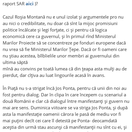
raport SAR
aici
)?
Cazul Roșia Montană nu e unul izolat și argumentele pro nu
au nici o credibilitate, nu doar că sînt la mijoc promisiuni
politice încălcate și legi forțate, ci și pentru că logica
economică cere ca guvernul, și în primul rînd Ministerul
Marilor Proiecte să se concentreze pe fonduri europene dacă
nu vrea să fie Ministerul Marilor Țepe. Dacă or fi oameni care
nu știau acestea, bîlbîielile unor membri ai guvernului din
ultima săptă
mînă au convins pe toată lumea că din țeapa asta mulți au de
pierdut, dar cîțiva au luat lingourile acasă în avans.
În Piață nu s-a strigat încă Jos Ponta, pentru că unii din noi au
fost pentru dialog. Dar în clipa în care începem cu scenariul a
două Românii e clar că dialogul între manifestanți și guvern nu
mai are sens. Duminica viitoare se va striga Jos Ponta, și după
asta la manifestație oamenii cărora le pasă de mediu vor fi
mai puțini decît cei care îl detestă pe Ponta- deocamdată
aceștia din urmă stau ascunși că manifestanții nu sînt cu ei, și