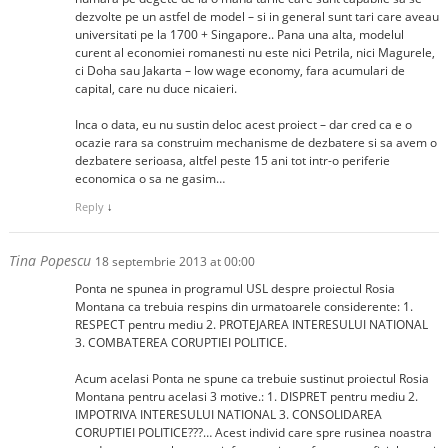
dezvolte pe un astfel de model – si in general sunt tari care aveau
universitati pe la 1700 + Singapore.. Pana una alta, modelul
curent al economiei romanesti nu este nici Petrila, nici Magurele,
ci Doha sau Jakarta – low wage economy, fara acumulari de
capital, care nu duce nicaieri.
Inca o data, eu nu sustin deloc acest proiect – dar cred ca e o
ocazie rara sa construim mechanisme de dezbatere si sa avem o
dezbatere serioasa, altfel peste 15 ani tot intr-o periferie
economica o sa ne gasim…
Reply
↓
Tina Popescu
18 septembrie 2013 at 00:00
Ponta ne spunea in programul USL despre proiectul Rosia
Montana ca trebuia respins din urmatoarele considerente: 1.
RESPECT pentru mediu 2. PROTEJAREA INTERESULUI NATIONAL
3. COMBATEREA CORUPTIEI POLITICE.
Acum acelasi Ponta ne spune ca trebuie sustinut proiectul Rosia
Montana pentru acelasi 3 motive.: 1. DISPRET pentru mediu 2.
IMPOTRIVA INTERESULUI NATIONAL 3. CONSOLIDAREA
CORUPTIEI POLITICE???… Acest individ care spre rusinea noastra