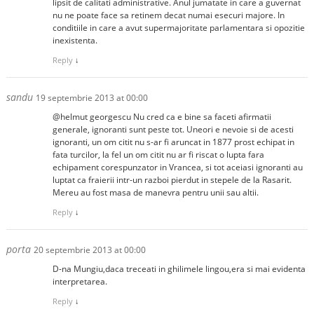
lipsit de calitati administrative. Anul jumatate in care a guvernat
nu ne poate face sa retinem decat numai esecuri majore. In
conditiile in care a avut supermajoritate parlamentara si opozitie
inexistenta.
Reply
↓
sandu
19 septembrie 2013 at 00:00
@helmut georgescu Nu cred ca e bine sa faceti afirmatii
generale, ignoranti sunt peste tot. Uneori e nevoie si de acesti
ignoranti, un om citit nu s-ar fi aruncat in 1877 prost echipat in
fata turcilor, la fel un om citit nu ar fi riscat o lupta fara
echipament corespunzator in Vrancea, si tot aceiasi ignoranti au
luptat ca fraierii intr-un razboi pierdut in stepele de la Rasarit.
Mereu au fost masa de manevra pentru unii sau altii.
Reply
↓
porta
20 septembrie 2013 at 00:00
D-na Mungiu,daca treceati in ghilimele lingou,era si mai evidenta
interpretarea.
Reply
↓