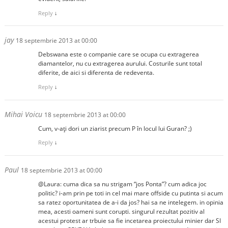
Reply
↓
jay
18 septembrie 2013 at 00:00
Debswana este o companie care se ocupa cu extragerea
diamantelor, nu cu extragerea aurului. Costurile sunt total
diferite, de aici si diferenta de redeventa.
Reply
↓
Mihai Voicu
18 septembrie 2013 at 00:00
Cum, v-ați dori un ziarist precum P în locul lui Guran? ;)
Reply
↓
Paul
18 septembrie 2013 at 00:00
@Laura: cuma dica sa nu strigam “jos Ponta”? cum adica joc
politic? i-am prin pe toti in cel mai mare offside cu putinta si acum
sa ratez oportunitatea de a-i da jos? hai sa ne intelegem. in opinia
mea, acesti oameni sunt corupti. singurul rezultat pozitiv al
acestui protest ar trbuie sa fie incetarea proiectului minier dar SI