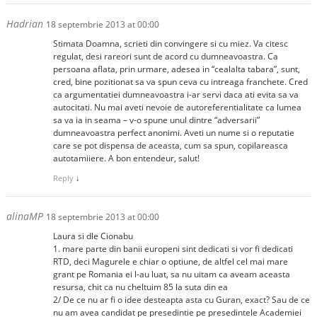
Hadrian
18 septembrie 2013 at 00:00
Stimata Doamna, scrieti din convingere si cu miez. Va citesc
regulat, desi rareori sunt de acord cu dumneavoastra. Ca
persoana aflata, prin urmare, adesea in “cealalta tabara”, sunt,
cred, bine pozitionat sa va spun ceva cu intreaga franchete. Cred
ca argumentatiei dumneavoastra i-ar servi daca ati evita sa va
autocitati. Nu mai aveti nevoie de autoreferentialitate ca lumea
sa va ia in seama – v-o spune unul dintre “adversarii”
dumneavoastra perfect anonimi. Aveti un nume si o reputatie
care se pot dispensa de aceasta, cum sa spun, copilareasca
autotamiiere. A bon entendeur, salut!
Reply
↓
alinaMP
18 septembrie 2013 at 00:00
Laura si dle Cionabu
1. mare parte din banii europeni sint dedicati si vor fi dedicati
RTD, deci Magurele e chiar o optiune, de altfel cel mai mare
grant pe Romania ei l-au luat, sa nu uitam ca aveam aceasta
resursa, chit ca nu cheltuim 85 la suta din ea
2/ De ce nu ar fi o idee desteapta asta cu Guran, exact? Sau de ce
nu am avea candidat pe presedintie pe presedintele Academiei