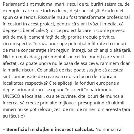
Parlament) sînt mult mai mari: riscul de tulburări seismice, de
exemplu, care nu e inclus deloc, deși specialiștii Academiei
spun că e serios. Riscurile nu au fost transformate profesional
în costuri în acest proiect, pentru că s-ar fi văzut imediat că
depășesc beneficiile. Și orice proiect la care riscurile privesc
atît de mulți oameni față de cîți profită trebuie privit cu
circumspecție: în raza unor ape potențial infiltrate cu cianuri
de mare concentrație sînt regiuni întregi, ba chiar și o altă țară.
Nici nu mai adaug patrimoniul sau cei trei munți care vor fi
afectați, că poate unora nu le pasă de așa ceva, rămînem doar
la marile riscuri. Ce analiză de risc poate susține că acestea
sînt compensate de crearea a cîtorva locuri de muncă în
localitatea respectivă? Cîte aplicații la fonduri europene a
depus primarul care se opune înscrierii în patrimoniul
UNESCO a localității, cu alte cuvinte, cîte locuri de muncă a
încercat să creeze prin alte mijloace, presupunînd că ultimii
mineri nu se pot reloca ( zeci de mii de mineri din această țară
au făcut-o)
–
Beneficiul în slujbe e incorect calculat.
Nu numai că