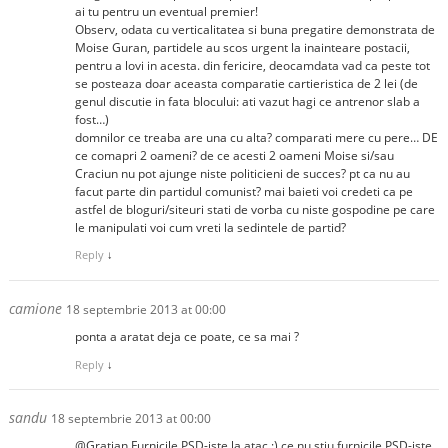
ai tu pentru un eventual premier!
Observ, odata cu verticalitatea si buna pregatire demonstrata de
Moise Guran, partidele au scos urgent la inainteare postacii,
pentru a lovi in acesta. din fericire, deocamdata vad ca peste tot
se posteaza doar aceasta comparatie cartieristica de 2 lei (de
genul discutie in fata blocului: ati vazut hagi ce antrenor slab a
fost…)
domnilor ce treaba are una cu alta? comparati mere cu pere… DE
ce comapri 2 oameni? de ce acesti 2 oameni Moise si/sau
Craciun nu pot ajunge niste politicieni de succes? pt ca nu au
facut parte din partidul comunist? mai baieti voi credeti ca pe
astfel de bloguri/siteuri stati de vorba cu niste gospodine pe care
le manipulati voi cum vreti la sedintele de partid?
Reply
↓
camione
18 septembrie 2013 at 00:00
ponta a aratat deja ce poate, ce sa mai ?
Reply
↓
sandu
18 septembrie 2013 at 00:00
@Gratian Furnicile PSD-iste la atac :) ce nu stiu furnicile PSD-iste