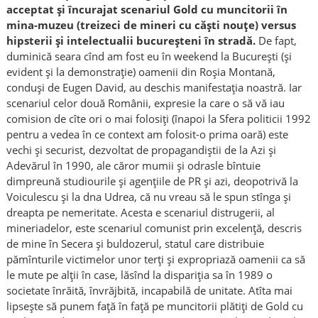
acceptat și încurajat scenariul Gold cu muncitorii în
mina-muzeu (treizeci de mineri cu căști nouțe) versus
hipsterii și intelectualii bucureșteni în stradă.
De fapt,
duminică seara cînd am fost eu în weekend la București (și
evident și la demonstrație) oamenii din Roșia Montană,
conduși de Eugen David, au deschis manifestația noastră. Iar
scenariul celor două Românii, expresie la care o să vă iau
comision de cîte ori o mai folosiți (înapoi la Sfera politicii 1992
pentru a vedea în ce context am folosit-o prima oară) este
vechi și securist, dezvoltat de propagandiștii de la Azi și
Adevărul în 1990, ale căror mumii și odrasle bîntuie
dimpreună studiourile și agențiile de PR și azi, deopotrivă la
Voiculescu și la dna Udrea, că nu vreau să le spun stînga și
dreapta pe nemeritate. Acesta e scenariul distrugerii, al
mineriadelor, este scenariul comunist prin excelență, descris
de mine în Secera și buldozerul, statul care distribuie
pămînturile victimelor unor terți și expropriază oamenii ca să
le mute pe alții în case, lăsînd la dispariția sa în 1989 o
societate înrăită, învrăjbită, incapabilă de unitate. Atîta mai
lipsește să punem față în față pe muncitorii plătiți de Gold cu