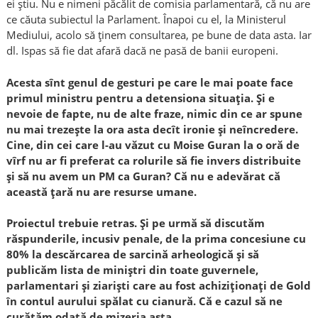
ei știu. Nu e nimeni păcălit de comisia parlamentară, că nu are
ce căuta subiectul la Parlament. Înapoi cu el, la Ministerul
Mediului, acolo să ținem consultarea, pe bune de data asta. Iar
dl. Ispas să fie dat afară dacă ne pasă de banii europeni.
Acesta sînt genul de gesturi pe care le mai poate face
primul ministru pentru a detensiona situația. Și e
nevoie de fapte, nu de alte fraze, nimic din ce ar spune
nu mai trezește la ora asta decît ironie și neîncredere.
Cine, din cei care l-au văzut cu Moise Guran la o oră de
vîrf nu ar fi preferat ca rolurile să fie invers distribuite
și să nu avem un PM ca Guran? Că nu e adevărat că
această țară nu are resurse umane.
Proiectul trebuie retras. Și pe urmă să discutăm
răspunderile, incusiv penale, de la prima concesiune cu
80% la descărcarea de sarcină arheologică și să
publicăm lista de miniștri din toate guvernele,
parlamentari și ziariști care au fost achiziționați de Gold
în contul aurului spălat cu cianură. Că e cazul să ne
curățăm odată de mizeria asta.