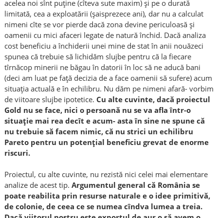
acelea noi sînt puține (cîteva sute maxim) și pe o durată
limitată, cea a exploatării (șaisprezece ani), dar nu a calculat
nimeni cîte se vor pierde dacă zona devine periculoasă și
oamenii cu mici afaceri legate de natură închid. Dacă analiza
cost beneficiu a închiderii unei mine de stat în anii nouăzeci
spunea că trebuie să lichidăm slujbe pentru că la fiecare
tîrnăcop minerii ne băgau în datorii în loc să ne aducă bani
(deci am luat pe față decizia de a face oamenii să sufere) acum
situația actuală e în echilibru. Nu dăm pe nimeni afară- vorbim
de viitoare slujbe ipotetice.
Cu alte cuvinte, dacă proiectul
Gold nu se face, nici o persoană nu se va afla într-o
situație mai rea decît e acum- asta în sine ne spune că
nu trebuie să facem nimic, că nu strici un echilibru
Pareto pentru un potențial beneficiu grevat de enorme
riscuri.
Proiectul, cu alte cuvinte, nu rezistă nici celei mai elementare
analize de acest tip.
Argumentul general că România se
poate reabilita prin resurse naturale e o idee primitivă,
de colonie, de ceea ce se numea cîndva lumea a treia.
Dacă viitorul nostru este exportul de aur o să avem o