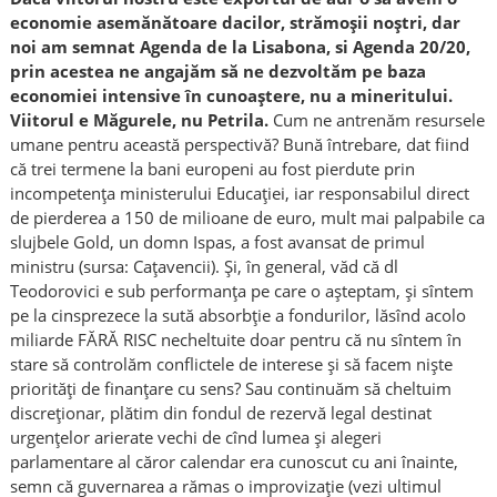
economie asemănătoare dacilor, strămoșii noștri, dar
noi am semnat Agenda de la Lisabona, si Agenda 20/20,
prin acestea ne angajăm să ne dezvoltăm pe baza
economiei intensive în cunoaștere, nu a mineritului.
Viitorul e Măgurele, nu Petrila.
Cum ne antrenăm resursele
umane pentru această perspectivă? Bună întrebare, dat fiind
că trei termene la bani europeni au fost pierdute prin
incompetența ministerului Educației, iar responsabilul direct
de pierderea a 150 de milioane de euro, mult mai palpabile ca
slujbele Gold, un domn Ispas, a fost avansat de primul
ministru (sursa: Cațavencii). Și, în general, văd că dl
Teodorovici e sub performanța pe care o așteptam, și sîntem
pe la cinsprezece la sută absorbție a fondurilor, lăsînd acolo
miliarde FĂRĂ RISC necheltuite doar pentru că nu sîntem în
stare să controlăm conflictele de interese și să facem niște
priorități de finanțare cu sens? Sau continuăm să cheltuim
discreționar, plătim din fondul de rezervă legal destinat
urgențelor arierate vechi de cînd lumea și alegeri
parlamentare al căror calendar era cunoscut cu ani înainte,
semn că guvernarea a rămas o improvizație (vezi ultimul