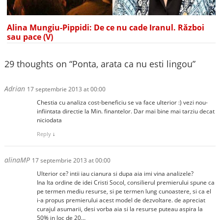
Alina Mungiu-Pippidi: De ce nu cade Iranul. Război
sau pace (V)
29 thoughts on “
Ponta, arata ca nu esti lingou
”
Adrian
17 septembrie 2013 at 00:00
Chestia cu analiza cost-beneficiu se va face ulterior :) vezi nou-
infiintata directie la Min. finantelor. Dar mai bine mai tarziu decat
niciodata
Reply
↓
alinaMP
17 septembrie 2013 at 00:00
Ulterior ce? intii iau cianura si dupa aia imi vina analizele?
Ina lta ordine de idei Cristi Socol, consilierul premierului spune ca
pe termen mediu resurse, si pe termen lung cunoastere, si ca el
i-a propus premierului acest model de dezvoltare. de apreciat
curajul asumarii, desi vorba aia si la resurse puteau aspira la
50% in loc de 20…