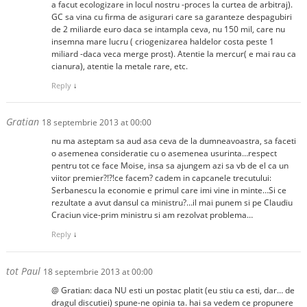
a facut ecologizare in locul nostru -proces la curtea de arbitraj).
GC sa vina cu firma de asigurari care sa garanteze despagubiri
de 2 miliarde euro daca se intampla ceva, nu 150 mil, care nu
insemna mare lucru ( criogenizarea haldelor costa peste 1
miliard -daca veca merge prost). Atentie la mercur( e mai rau ca
cianura), atentie la metale rare, etc.
Reply
↓
Gratian
18 septembrie 2013 at 00:00
nu ma asteptam sa aud asa ceva de la dumneavoastra, sa faceti
o asemenea consideratie cu o asemenea usurinta…respect
pentru tot ce face Moise, insa sa ajungem azi sa vb de el ca un
viitor premier?!?!ce facem? cadem in capcanele trecutului:
Serbanescu la economie e primul care imi vine in minte…Si ce
rezultate a avut dansul ca ministru?…il mai punem si pe Claudiu
Craciun vice-prim ministru si am rezolvat problema…
Reply
↓
tot Paul
18 septembrie 2013 at 00:00
@ Gratian: daca NU esti un postac platit (eu stiu ca esti, dar… de
dragul discutiei) spune-ne opinia ta. hai sa vedem ce propunere