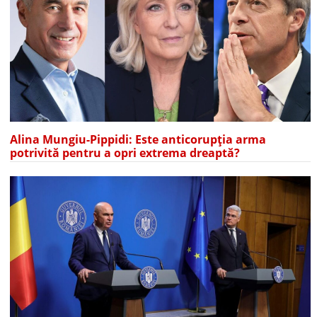
Alina Mungiu-Pippidi: Este anticorupția arma
potrivită pentru a opri extrema dreaptă?