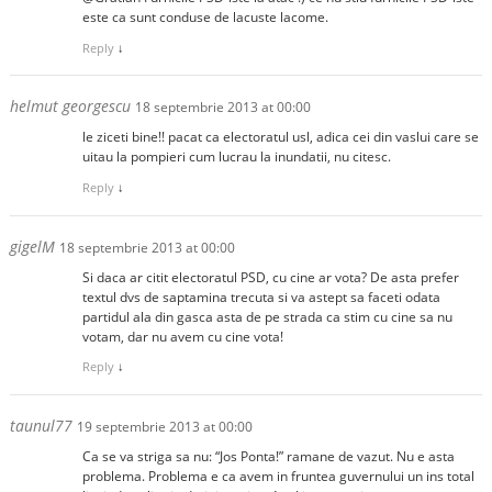
este ca sunt conduse de lacuste lacome.
Reply
↓
helmut georgescu
18 septembrie 2013 at 00:00
le ziceti bine!! pacat ca electoratul usl, adica cei din vaslui care se
uitau la pompieri cum lucrau la inundatii, nu citesc.
Reply
↓
gigelM
18 septembrie 2013 at 00:00
Si daca ar citit electoratul PSD, cu cine ar vota? De asta prefer
textul dvs de saptamina trecuta si va astept sa faceti odata
partidul ala din gasca asta de pe strada ca stim cu cine sa nu
votam, dar nu avem cu cine vota!
Reply
↓
taunul77
19 septembrie 2013 at 00:00
Ca se va striga sa nu: “Jos Ponta!” ramane de vazut. Nu e asta
problema. Problema e ca avem in fruntea guvernului un ins total