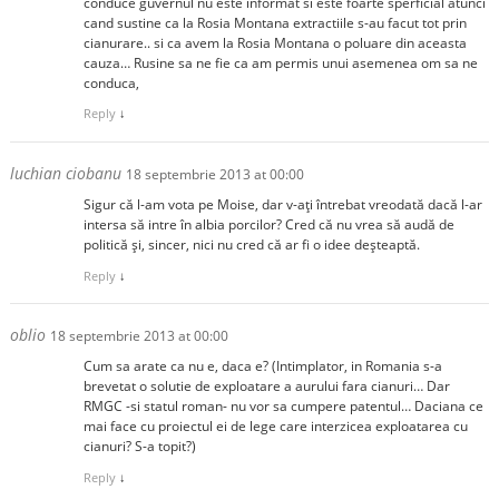
conduce guvernul nu este informat si este foarte sperficial atunci
cand sustine ca la Rosia Montana extractiile s-au facut tot prin
cianurare.. si ca avem la Rosia Montana o poluare din aceasta
cauza… Rusine sa ne fie ca am permis unui asemenea om sa ne
conduca,
Reply
↓
luchian ciobanu
18 septembrie 2013 at 00:00
Sigur că l-am vota pe Moise, dar v-ați întrebat vreodată dacă l-ar
intersa să intre în albia porcilor? Cred că nu vrea să audă de
politică și, sincer, nici nu cred că ar fi o idee deșteaptă.
Reply
↓
oblio
18 septembrie 2013 at 00:00
Cum sa arate ca nu e, daca e? (Intimplator, in Romania s-a
brevetat o solutie de exploatare a aurului fara cianuri… Dar
RMGC -si statul roman- nu vor sa cumpere patentul… Daciana ce
mai face cu proiectul ei de lege care interzicea exploatarea cu
cianuri? S-a topit?)
Reply
↓