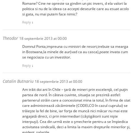
Romane? Cine ne opreste sa gindim un pic invers, d ela valori la
politica si nu de la ideea ca accepti deseurile care au esuat acolo
si gata, nu mai putem face nimic?
Reply
↓
Theodor
18 septembrie 2013 at 00:00
Domnul Ponta,impreuna cu ministri de resort,trebuie sa mearga
in Bostwana,la minele de aur(vad ca au casca),poate invata cum
se negociaza cu un investitor.
Reply
↓
Catalin Butnariu
18 septembrie 2013 at 00:00
Am trăit doi ani în Chile – țară de mineri prin excelență, cel puțin
partea de nord. În câteva cuvinte, situația se prezintă astfel:
partenerul străin care a concesionat mina ia totul, în firma de stat
care administrează zăcămintele (CODELCO în cazul cuprului) se
trăiește la fel de bine, iar forța de muncă nici măcar nu mai este
angajată direct, ci prin intermediari (câștigătorii sunt niște
interpuși). Cea din urmă este o șmecherie pentru a se împiedica
activitatea sindicală, deci a limita la maxim drepturile minerilor și,
evident, salariile.