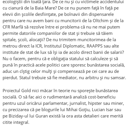
ecologiștii din toată țara. De ce nu și cu victimele accidentului
cu cianură de la Baia Mare? De ce nu punem față în față pe
elevii din școlile desființate, pe bolnavii din dispensarele
pentru care nu avem bani cu muncitorii de la Oltchim și de la
CFR Marfă să rezolve între ei problema că nu ne mai putem
permite datoriile companiilor de stat și trebuie să tăiem
spitale, școli, alocații? De nu trimitem muncitorimea de la
metrou direct la ICR, Institutul Diplomatic, RAAPPS sau alte
institute de stat de lux să își ia de acolo direct banii de salarii?
Nu o facem, pentru că e obligația statului să calculeze și să
pună în practică acele politici care sporesc bunăstarea socială,
aduc un cîștig celor mulți și compensează pe cei care au de
pierdut. Statul trebuie să fie mediator, nu arbitru și nu samsar.
Proiectul Gold nici măcar în teorie nu sporește bunăstarea
socială. O să fac aici o rudimentară analiză cost-beneficiu
pentru uzul oricărui parlamentar, jurnalist, hipster sau miner,
cu precizarea că pe blogurile lui Mihai Goțiu, Lucian Isar sau
pe Biziday-ul lui Guran există la ora asta detalieri care merită
citite integral.