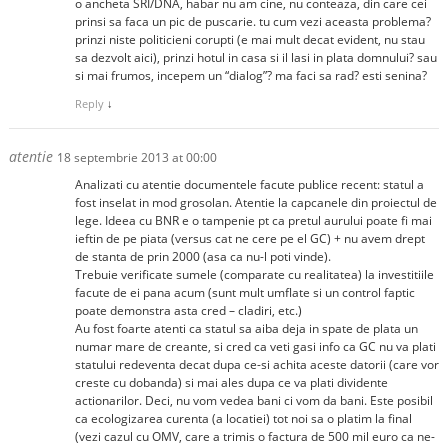
o ancheta SRI/DNA, habar nu am cine, nu conteaza, din care cei
prinsi sa faca un pic de puscarie. tu cum vezi aceasta problema?
prinzi niste politicieni corupti (e mai mult decat evident, nu stau
sa dezvolt aici), prinzi hotul in casa si il lasi in plata domnului? sau
si mai frumos, incepem un “dialog”? ma faci sa rad? esti senina?
Reply
↓
atentie
18 septembrie 2013 at 00:00
Analizati cu atentie documentele facute publice recent: statul a
fost inselat in mod grosolan. Atentie la capcanele din proiectul de
lege. Ideea cu BNR e o tampenie pt ca pretul aurului poate fi mai
ieftin de pe piata (versus cat ne cere pe el GC) + nu avem drept
de stanta de prin 2000 (asa ca nu-l poti vinde).
Trebuie verificate sumele (comparate cu realitatea) la investitiile
facute de ei pana acum (sunt mult umflate si un control faptic
poate demonstra asta cred – cladiri, etc.)
Au fost foarte atenti ca statul sa aiba deja in spate de plata un
numar mare de creante, si cred ca veti gasi info ca GC nu va plati
statului redeventa decat dupa ce-si achita aceste datorii (care vor
creste cu dobanda) si mai ales dupa ce va plati dividente
actionarilor. Deci, nu vom vedea bani ci vom da bani. Este posibil
ca ecologizarea curenta (a locatiei) tot noi sa o platim la final
(vezi cazul cu OMV, care a trimis o factura de 500 mil euro ca ne-