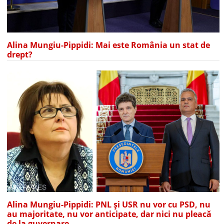
Alina Mungiu-Pippidi: Mai este România un stat de
drept?
Alina Mungiu-Pippidi: PNL și USR nu vor cu PSD, nu
au majoritate, nu vor anticipate, dar nici nu pleacă
de la guvernare