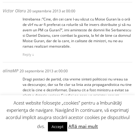
Victor Olaru
20 septembrie 2013 at 00:00
Intrebarea :”Cine, din cei care l-au văzut cu Moise Guran la o oră
de vîrf nu ar fi preferat ca rolurile să fie invers distribuite și să nu
avem un PM ca Guran?”, imi aminteste de domnii Ilie Serbanescu
si Daniel Daianu, care combat la gazeta, la fel de bine ca domnul
Moise Guran, dar de la care, in calitate de ministri, nu ne-au
ramas realizari memorabile.
Reply
↓
alinaMP
20 septembrie 2013 at 00:00
Dragi postaci de partid, cita vreme sinteti politicosi nu vreau sa
va descurajez, dar sa fie clar sa linia asta propagandistica nu tine
decit la cine e dezinformat. Daianu cit a fost ministru a evitat sa
platit o datorie usriasa Suediei pe care un ministru corupt
aranjase sa od ea desi tara era pe butuci, deci simplul fapt ca el a
Acest website folosește „cookies” pentru a îmbunătăți
fost onest a fost un mare avantaj. Serbanescu a facut ce i-a spus
experiența de navigare. Navigând în continuare, vă exprimați
FMI, dar simplul fapt ca nu a pus botul si nu a semnat privatizari
acordul implicit asupra stocării acestor cookies pe dispozitivul
frauduloase a fost un cistig pentru tara. Ideea ca telectualii sau
un Guran eventual doar fiindca stie carte si e onest ar fi un
dvs.
Află mai mult
Accept
ministru mai prost ca un politruc ca Sova care nu stie nici carte si
nici onest nu e a aruncat-o primul Basescu acum vreun an si