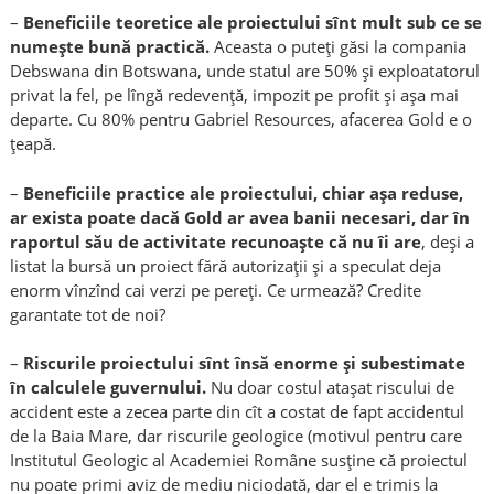
–
Beneficiile teoretice ale proiectului sînt mult sub ce se
numește bună practică.
Aceasta o puteți găsi la compania
Debswana din Botswana, unde statul are 50% și exploatatorul
privat la fel, pe lîngă redevență, impozit pe profit și așa mai
departe. Cu 80% pentru Gabriel Resources, afacerea Gold e o
țeapă.
–
Beneficiile practice ale proiectului, chiar așa reduse,
ar exista poate dacă Gold ar avea banii necesari, dar în
raportul său de activitate recunoaște că nu îi are
, deși a
listat la bursă un proiect fără autorizații și a speculat deja
enorm vînzînd cai verzi pe pereți. Ce urmează? Credite
garantate tot de noi?
–
Riscurile proiectului sînt însă enorme și subestimate
în calculele guvernului.
Nu doar costul atașat riscului de
accident este a zecea parte din cît a costat de fapt accidentul
de la Baia Mare, dar riscurile geologice (motivul pentru care
Institutul Geologic al Academiei Române susține că proiectul
nu poate primi aviz de mediu niciodată, dar el e trimis la