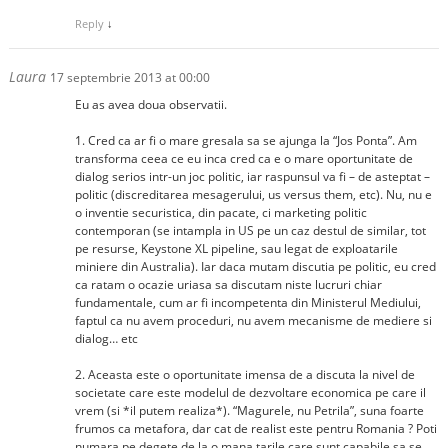
Reply
↓
Laura
17 septembrie 2013 at 00:00
Eu as avea doua observatii.
1. Cred ca ar fi o mare gresala sa se ajunga la “Jos Ponta”. Am
transforma ceea ce eu inca cred ca e o mare oportunitate de
dialog serios intr-un joc politic, iar raspunsul va fi – de asteptat –
politic (discreditarea mesagerului, us versus them, etc). Nu, nu e
o inventie securistica, din pacate, ci marketing politic
contemporan (se intampla in US pe un caz destul de similar, tot
pe resurse, Keystone XL pipeline, sau legat de exploatarile
miniere din Australia). Iar daca mutam discutia pe politic, eu cred
ca ratam o ocazie uriasa sa discutam niste lucruri chiar
fundamentale, cum ar fi incompetenta din Ministerul Mediului,
faptul ca nu avem proceduri, nu avem mecanisme de mediere si
dialog… etc
2. Aceasta este o oportunitate imensa de a discuta la nivel de
societate care este modelul de dezvoltare economica pe care il
vrem (si *il putem realiza*). “Magurele, nu Petrila”, suna foarte
frumos ca metafora, dar cat de realist este pentru Romania ? Poti
numara pe degete de la o mana tarile care sunt capabile sa se