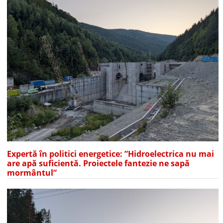
Expertă în politici energetice: ”Hidroelectrica nu mai
are apă suficientă. Proiectele fantezie ne sapă
mormântul”