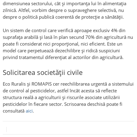
dimensiunea sectorului, cât și importanța lui în alimentația
zilnică. Altfel, vorbim despre o supraveghere selectivă, nu
despre o politică publică coerentă de protecție a sănătății.
Un sistem de control care verifică aproape exclusiv 4% din
suprafața arabilă și lasă în plan secund 70% din agricultură nu
poate fi considerat nici proporțional, nici eficient. Este un
model care perpetuează dezechilibre și ridică suspiciuni
privind tratamentul diferențiat al actorilor din agricultură.
Solicitarea societății civile
Eco Ruralis și ROMAPIS cer reechilibrarea urgentă a sistemului
de control al pesticidelor, astfel încât acesta să reflecte
structura reală a agriculturii și riscurile asociate utilizării
pesticidelor în fiecare sector. Scrisoarea deschisă poate fi
consultată
aici
.