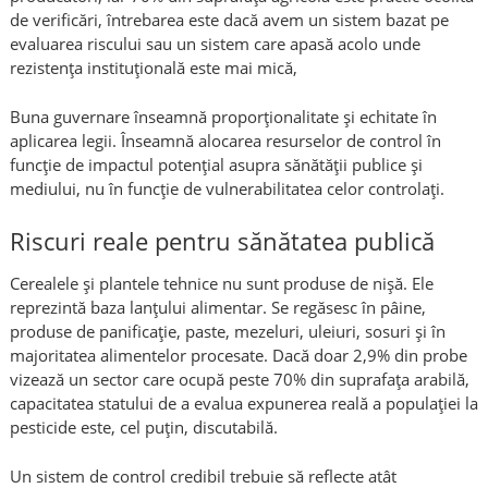
de verificări, întrebarea este dacă avem un sistem bazat pe
evaluarea riscului sau un sistem care apasă acolo unde
rezistența instituțională este mai mică,
Buna guvernare înseamnă proporționalitate și echitate în
aplicarea legii. Înseamnă alocarea resurselor de control în
funcție de impactul potențial asupra sănătății publice și
mediului, nu în funcție de vulnerabilitatea celor controlați.
Riscuri reale pentru sănătatea publică
Cerealele și plantele tehnice nu sunt produse de nișă. Ele
reprezintă baza lanțului alimentar. Se regăsesc în pâine,
produse de panificație, paste, mezeluri, uleiuri, sosuri și în
majoritatea alimentelor procesate. Dacă doar 2,9% din probe
vizează un sector care ocupă peste 70% din suprafața arabilă,
capacitatea statului de a evalua expunerea reală a populației la
pesticide este, cel puțin, discutabilă.
Un sistem de control credibil trebuie să reflecte atât