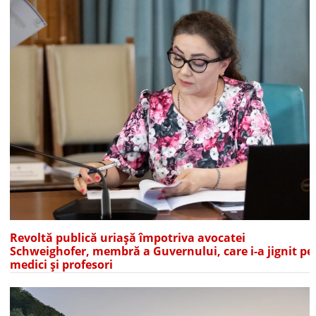
Revoltă publică uriașă împotriva avocatei
Schweighofer, membră a Guvernului, care i-a jignit pe
medici și profesori