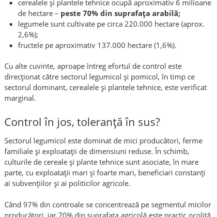
cerealele și plantele tehnice ocupă aproximativ 6 milioane
de hectare –
peste 70% din suprafața arabilă;
legumele sunt cultivate pe circa 220.000 hectare (aprox.
2,6%);
fructele pe aproximativ 137.000 hectare (1,6%).
Cu alte cuvinte, aproape întreg efortul de control este
direcționat către sectorul legumicol și pomicol, în timp ce
sectorul dominant, cerealele și plantele tehnice, este verificat
marginal.
Control în jos, toleranță în sus?
Sectorul legumicol este dominat de mici producători, ferme
familiale și exploatații de dimensiuni reduse. În schimb,
culturile de cereale și plante tehnice sunt asociate, în mare
parte, cu exploatații mari și foarte mari, beneficiari constanți
ai subvențiilor și ai politicilor agricole.
Când 97% din controale se concentrează pe segmentul micilor
producători, iar 70% din suprafața agricolă este practic ocolită