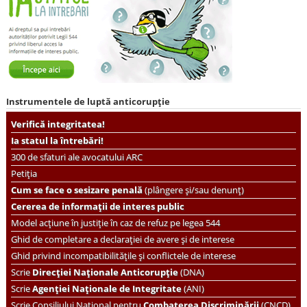
Instrumentele de luptă anticorupție
Verifică integritatea!
Ia statul la întrebări!
300 de sfaturi ale avocatului ARC
Petiția
Cum se face o sesizare penală
(plângere și/sau denunț)
Cererea de informații de interes public
Model acțiune în justiție în caz de refuz pe legea 544
Ghid de completare a declarației de avere și de interese
Ghid privind incompatibilitățile și conflictele de interese
Scrie
Direcției Naționale Anticorupție
(DNA)
Scrie
Agenției Naționale de Integritate
(ANI)
Scrie
Consiliului Național pentru
Combaterea Discriminării
(CNCD)