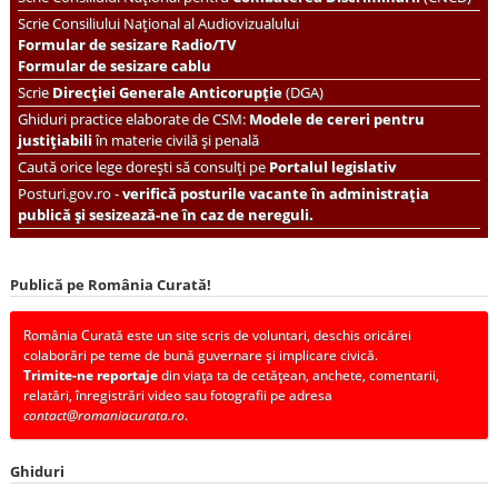
Scrie Consiliului Național al Audiovizualului
Formular de sesizare Radio/TV
Formular de sesizare cablu
Scrie
Direcției Generale Anticorupție
(DGA)
Ghiduri practice elaborate de CSM:
Modele de cereri pentru
justițiabili
în materie civilă și penală
Caută orice lege dorești să consulți pe
Portalul legislativ
Posturi.gov.ro -
verifică posturile vacante în administrația
publică și sesizează-ne în caz de nereguli.
Publică pe România Curată!
România Curată este un site scris de voluntari, deschis oricărei
colaborări pe teme de bună guvernare și implicare civică.
Trimite-ne reportaje
din viața ta de cetățean, anchete, comentarii,
relatări, înregistrări video sau fotografii pe adresa
contact@romaniacurata.ro
.
Ghiduri