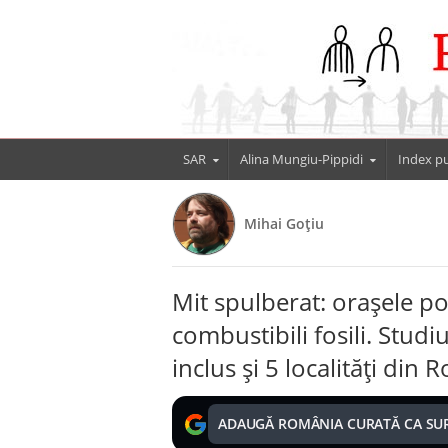
SAR
Alina Mungiu-Pippidi
Index pu
Mihai Goțiu
Mit spulberat: orașele po
combustibili fosili. Studi
inclus și 5 localități din
ADAUGĂ ROMÂNIA CURATĂ CA SU