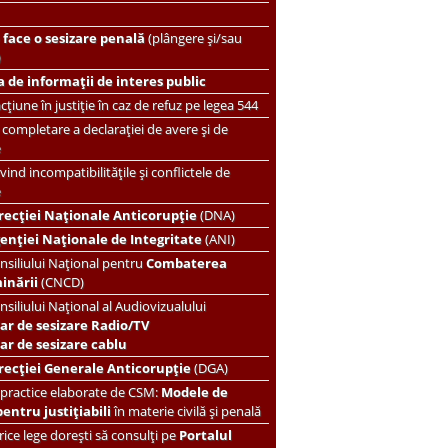
face o sesizare penală
(plângere și/sau
)
 de informații de interes public
țiune în justiție în caz de refuz pe legea 544
completare a declarației de avere și de
e
vind incompatibilitățile și conflictele de
e
recției Naționale Anticorupție
(DNA)
enției Naționale de Integritate
(ANI)
nsiliului Național pentru
Combaterea
minării
(CNCD)
nsiliului Național al Audiovizualului
ar de sesizare Radio/TV
r de sesizare cablu
recției Generale Anticorupție
(DGA)
 practice elaborate de CSM:
Modele de
pentru justițiabili
în materie civilă și penală
ice lege dorești să consulți pe
Portalul