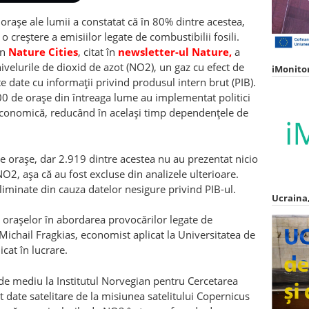
orașe ale lumii a constatat că în 80% dintre acestea,
creștere a emisiilor legate de combustibilii fosili.
în
Nature Cities
, citat în
newsletter-ul Nature,
a
nivelurile de dioxid de azot (NO2), un gaz cu efect de
iMonito
e date cu informații privind produsul intern brut (PIB).
00 de orașe din întreaga lume au implementat politici
economică, reducând în același timp dependențele de
 de orașe, dar 2.919 dintre acestea nu au prezentat nicio
NO2, așa că au fost excluse din analizele ulterioare.
liminate din cauza datelor nesigure privind PIB-ul.
Ucraina,
 orașelor în abordarea provocărilor legate de
 Michail Fragkias, economist aplicat la Universitatea de
icat în lucrare.
de mediu la Institutul Norvegian pentru Cercetarea
sit date satelitare de la misiunea satelitului Copernicus