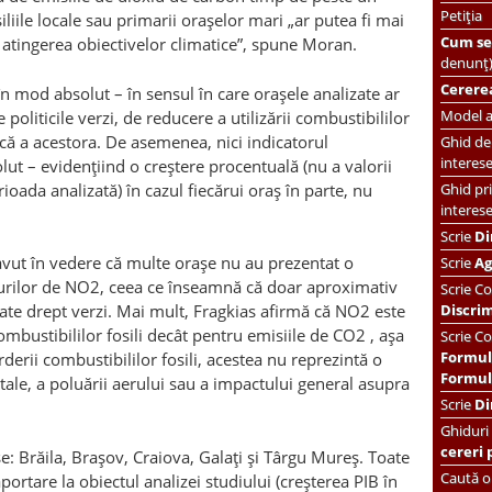
Petiția
liile locale sau primarii orașelor mari „ar putea fi mai
Cum se 
n atingerea obiectivelor climatice”, spune Moran.
denunț
Cererea
în mod absolut – în sensul în care orașele analizate ar
Model ac
e politicile verzi, de reducere a utilizării combustibililor
că a acestora. De asemenea, nici indicatorul
Ghid de 
interes
lut – evidențiind o creștere procentuală (nu a valorii
ioada analizată) în cazul fiecărui oraș în parte, nu
Ghid pri
interes
Scrie
Di
a avut în vedere că multe orașe nu au prezentat o
Scrie
Ag
elurilor de NO2, ceea ce înseamnă că doar aproximativ
Scrie
Co
Discri
cate drept verzi. Mai mult, Fragkias afirmă că NO2 este
mbustibililor fosili decât pentru emisiile de CO2 , așa
Scrie Co
Formul
rderii combustibililor fosili, acestea nu reprezintă o
Formula
tale, a poluării aerului sau a impactului general asupra
Scrie
Di
Ghiduri
cereri 
: Brăila, Brașov, Craiova, Galați și Târgu Mureș. Toate
Caută or
aportare la obiectul analizei studiului (creșterea PIB în