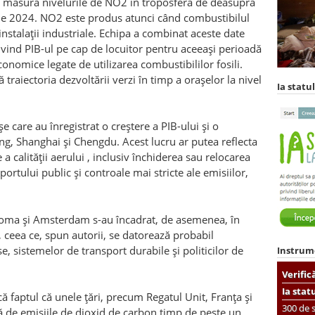
a măsura nivelurile de NO2 în troposfera de deasupra
rie 2024. NO2 este produs atunci când combustibilul
i instalații industriale. Echipa a combinat aceste date
rivind PIB-ul pe cap de locuitor pentru aceeași perioadă
economice legate de utilizarea combustibililor fosili.
traiectoria dezvoltării verzi în timp a orașelor la nivel
Ia statul
e care au înregistrat o creștere a PIB-ului și o
ing, Shanghai și Chengdu. Acest lucru ar putea reflecta
e a calității aerului , inclusiv închiderea sau relocarea
portului public și controale mai stricte ale emisiilor,
 Roma și Amsterdam s-au încadrat, de asemenea, în
, ceea ce, spun autorii, se datorează probabil
, sistemelor de transport durabile și politicilor de
Instrum
Verific
Ia stat
ă faptul că unele țări, precum Regatul Unit, Franța și
300 de s
 de emisiile de dioxid de carbon timp de peste un