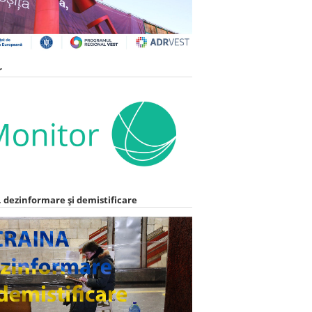
r
 dezinformare și demistificare