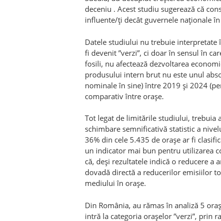
deceniu . Acest studiu sugerează că consi
influente/ți decât guvernele naționale î
Datele studiului nu trebuie interpretate 
fi devenit ”verzi”, ci doar în sensul în car
fosili, nu afectează dezvoltarea economi
produsului intern brut nu este unul abso
nominale în sine) între 2019 și 2024 (per
comparativ între orașe.
Tot legat de limitările studiului, trebui
schimbare semnificativă statistic a niv
36% din cele 5.435 de orașe ar fi clasifi
un indicator mai bun pentru utilizarea co
că, deși rezultatele indică o reducere a a
dovadă directă a reducerilor emisiilor to
mediului în orașe.
Din România, au rămas în analiză 5 orașe
intră la categoria orașelor ”verzi”, prin r