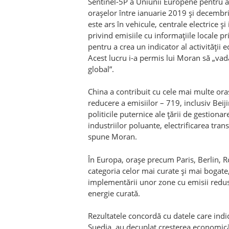
Sentinel-5P a Uniunii Europene pentru 
orașelor între ianuarie 2019 și decemb
este ars în vehicule, centrale electrice ș
privind emisiile cu informațiile locale p
pentru a crea un indicator al activității 
Acest lucru i-a permis lui Moran să „vadă 
global”.
China a contribuit cu cele mai multe oraș
reducere a emisiilor – 719, inclusiv Beij
politicile puternice ale țării de gestionar
industriilor poluante, electrificarea trans
spune Moran.
În Europa, orașe precum Paris, Berlin,
categoria celor mai curate și mai bogate
implementării unor zone cu emisii reduse
energie curată.
Rezultatele concordă cu datele care indic
Suedia, au decuplat creșterea economică