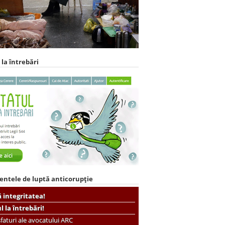
 la întrebări
entele de luptă anticorupție
ă integritatea!
ul la întrebări!
faturi ale avocatului ARC