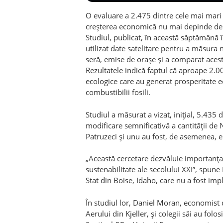
O evaluare a 2.475 dintre cele mai mari 
creșterea economică nu mai depinde de o 
Studiul, publicat, în această săptămână 
utilizat date satelitare pentru a măsura 
seră, emise de orașe și a comparat acest
Rezultatele indică faptul că aproape 2.0
ecologice care au generat prosperitate 
combustibilii fosili.
Studiul a măsurat a vizat, inițial, 5.435
modificare semnificativă a cantității de 
Patruzeci și unu au fost, de asemenea, e
„Această cercetare dezvăluie importanța
sustenabilitate ale secolului XXI”, spune
Stat din Boise, Idaho, care nu a fost impl
În studiul lor, Daniel Moran, economist 
Aerului din Kjeller, și colegii săi au folo