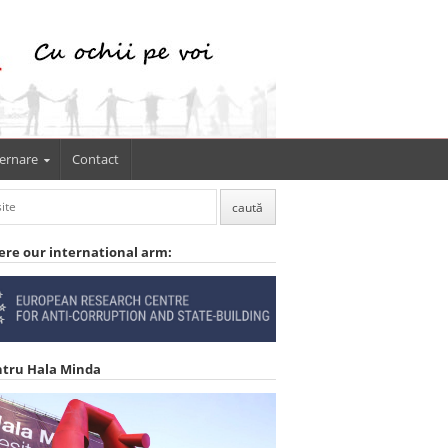
ernare
Contact
ere our international arm:
ntru Hala Minda