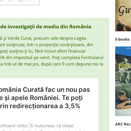
t de investigații de mediu din România
ă și Verde Curat, precum cele despre Legea
E-books
nt susținute, într-o proporție covârșitoare, din
poți susține ți tu, fără niciun efort financiar
,5% din impozitul pe venit. Poți completa Formularul
a link-ul de mai jos, după care îl vom depune noi la
ARC Re