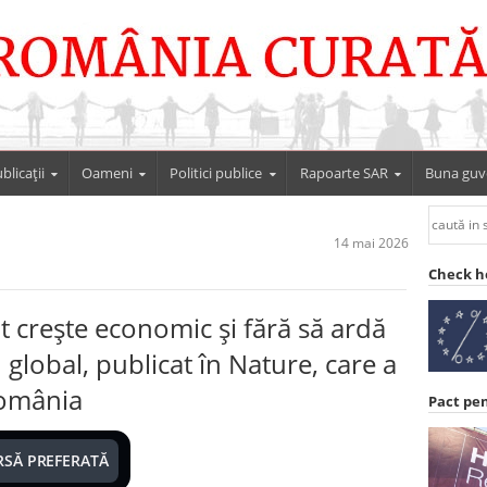
blicații
Oameni
Politici publice
Rapoarte SAR
Buna guv
14 mai 2026
Check h
t crește economic și fără să ardă
u global, publicat în Nature, care a
 România
Pact pe
RSĂ PREFERATĂ