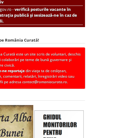
iv
.gov.ro -
verifică posturile vacante în
trația publică și sesizează-ne în caz de
i.
 pe România Curată!
 Curată este un site scris de voluntari, deschis
i colaborări pe teme de bună guvernare și
re civică.
e-ne reportaje
din viața ta de cetățean,
, comentarii, relatări, înregistrări video sau
fii pe adresa
contact@romaniacurata.ro
.