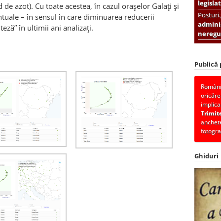
legislat
 de azot). Cu toate acestea, în cazul orașelor Galați și
Posturi
ntuale – în sensul în care diminuarea reducerii
adminis
eză” în ultimii ani analizați.
neregul
Publică
România
oricăre
implica
Trimit
anchete
fotogra
Ghiduri