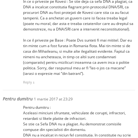
In ce o priveste pe Kovesi : Se stie deja ca sefa DNA a plagiat, ca
DNA a incalcat constitutia flagrant prin protocolul DNA/SRI, ca
procurori DNA au fost protejati de Kovesi care stia ca au facut
tampenii. Ca a anchetat un guvern care isi facea treaba legal
(poate nu moral, dar asta e treaba cetatenilor care au dreptul sa
demonstreze, nu a DNA/SRI care a intervenit neconstitutional).
In ce il priveste pe Base : Poate Dvs sunteti fi mai mititel. Dar eu
tin minte cum a fost furata in Romania flota. Mai tin minte si de
casa din Mihaileanu, si multe alte ilegalitati evidente. Faptul ca
nimeni nu ancheteaza, in timp ce altii sunt condamnati
(comparativ) pentru mizilicuri inseamna ca avem inca o politie
politica. Sorry, dar raspunsul meu ar fi “las-o jos ca macane”
(iarasi o expresie mai “din batrani”).
Reply
↓
Pentru dumitru
1 martie 2017 at 23:29
Pentru dumitru :
Aceleasi minciuni sfruntate, vehiculate de corupti, infractori,
retardati si likele platite de infractori.
Se stie ca Sefa DNA nu a plagiat. Au demonstrat comisiile
compuse din specialisti din domeniu.
DNA nu a incalcat in niciun fel constitutia. In constitutie nu scrie