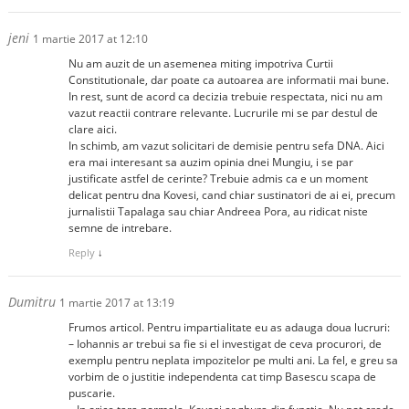
jeni
1 martie 2017 at 12:10
Nu am auzit de un asemenea miting impotriva Curtii
Constitutionale, dar poate ca autoarea are informatii mai bune.
In rest, sunt de acord ca decizia trebuie respectata, nici nu am
vazut reactii contrare relevante. Lucrurile mi se par destul de
clare aici.
In schimb, am vazut solicitari de demisie pentru sefa DNA. Aici
era mai interesant sa auzim opinia dnei Mungiu, i se par
justificate astfel de cerinte? Trebuie admis ca e un moment
delicat pentru dna Kovesi, cand chiar sustinatori de ai ei, precum
jurnalistii Tapalaga sau chiar Andreea Pora, au ridicat niste
semne de intrebare.
Reply
↓
Dumitru
1 martie 2017 at 13:19
Frumos articol. Pentru impartialitate eu as adauga doua lucruri:
– Iohannis ar trebui sa fie si el investigat de ceva procurori, de
exemplu pentru neplata impozitelor pe multi ani. La fel, e greu sa
vorbim de o justitie independenta cat timp Basescu scapa de
puscarie.