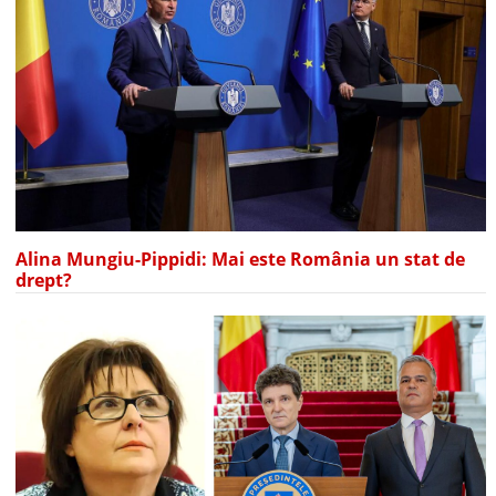
Alina Mungiu-Pippidi: Mai este România un stat de
drept?