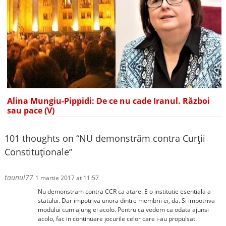
Alina Mungiu-Pippidi: De ce nu cade Iranul. Război
sau pace (V)
101 thoughts on “
NU demonstrăm contra Curţii
Constituţionale
”
taunul77
1 martie 2017 at 11:57
Nu demonstram contra CCR ca atare. E o institutie esentiala a
statului. Dar impotriva unora dintre membrii ei, da. Si impotriva
modului cum ajung ei acolo. Pentru ca vedem ca odata ajunsi
acolo, fac in continuare jocurile celor care i-au propulsat.