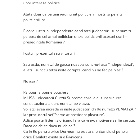
unor interese politice.
Atata doar ca pe unii i-au numit politicienii nostri si pe altzii
politcienii lor
E oare justitzia independente cand totzi judecatorii sunt numitzi
pe post de cel amai politician dntre politicienii acestei tzari =
presedintele Romaniei ?
Fostul , prezentul sau viitorul ?
Sau astia, numitzi de gasca noastra sunt nu-i asa “independetzi”,
ailatzii sunt cu totzii niste coruptzi cand nu ne fac pe plac ?
Nu asa ?
PS pour la bonne bouche :
In USA judecatorii Curztii Supreme care la ei sunt si curte
constitutzionala sunt numitzi pe viatza.
Voi atzi avea increde in niste judecatori dn Ro numitzi PE VIATZA ?
Iar procurorul sef “serve at president pleasure”.
Adica poate fi demis oricand fara ca vre-o motivare sa fie ceruta.
Daca da de ce daca nu de ce ?
Ca in Ro pentru orice Dorneannu exista si o Stanciu si pentru
orice Daniletz exista si o Pivniceru