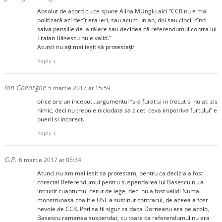
Absolut de acord cu ce spune Alina MUngiu aici ”CCR nu e mai
politizată azi decît era ieri, sau acum un an, doi sau cinci, cînd
salva pensiile de la tăiere sau decidea că referendumul contra lui
Traian Băsescu nu e valid.”
Atunci nu ați mai ieșit să protestați/
Reply
↓
Ion Gheorghe
5 martie 2017 at 15:59
orice are un inceput…argumentul “s-a furat si in trecut si nu ati zis
nimic, deci nu trebuie niciodata sa ziceti ceva impotriva furtului” e
pueril si incorect.
Reply
↓
G.P.
6 martie 2017 at 05:34
Atunci nu am mai iesit sa protestam, pentru ca decizia a fost
corecta! Referendumul pentru suspendarea lui Basescu nu a
intrunit cuantumul cerut de lege, deci nu a fost valid! Numai
monstruoasa coalitie USL a sustinut contrarul, de aceea a fost
nevoie de CCR. Poti sa fii sigur ca daca Dorneanu era pe acolo,
Basescu ramanea suspendat, cu toate ca referendumul nu era