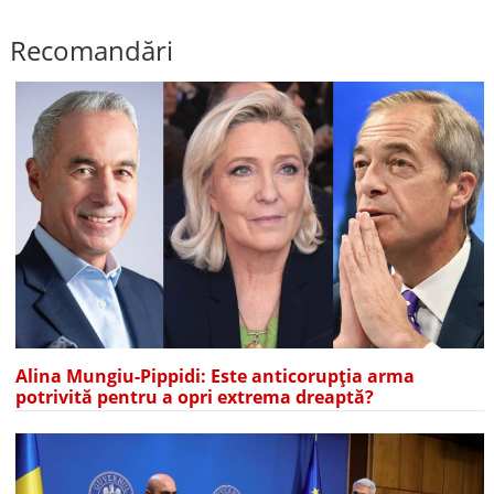
Recomandări
Alina Mungiu-Pippidi: Este anticorupția arma
potrivită pentru a opri extrema dreaptă?