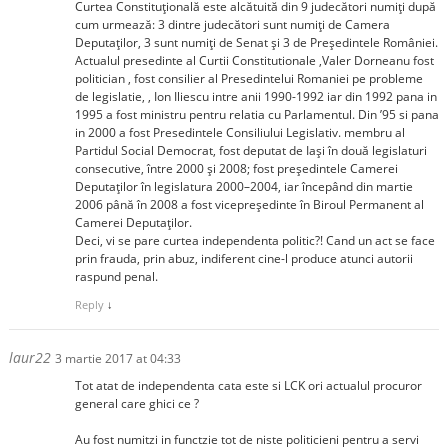
Curtea Constituţională este alcătuită din 9 judecători numiţi după
cum urmează: 3 dintre judecători sunt numiţi de Camera
Deputaţilor, 3 sunt numiţi de Senat şi 3 de Preşedintele României.
Actualul presedinte al Curtii Constitutionale ,Valer Dorneanu fost
politician , fost consilier al Presedintelui Romaniei pe probleme
de legislatie, , Ion Iliescu intre anii 1990-1992 iar din 1992 pana in
1995 a fost ministru pentru relatia cu Parlamentul. Din ’95 si pana
in 2000 a fost Presedintele Consiliului Legislativ. membru al
Partidul Social Democrat, fost deputat de Iași în două legislaturi
consecutive, între 2000 și 2008; fost președintele Camerei
Deputaților în legislatura 2000–2004, iar începând din martie
2006 până în 2008 a fost vicepreședinte în Biroul Permanent al
Camerei Deputaților.
Deci, vi se pare curtea independenta politic?! Cand un act se face
prin frauda, prin abuz, indiferent cine-l produce atunci autorii
raspund penal.
Reply
↓
laur22
3 martie 2017 at 04:33
Tot atat de independenta cata este si LCK ori actualul procuror
general care ghici ce ?
Au fost numitzi in functzie tot de niste politicieni pentru a servi