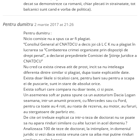
decat sa demonstreze ca romanii, chiar plecati in strainatate, tot
balcanici sunt cand e vorba de politica).
Pentru dumitru
2 martie 2017 at 21:26
Pentru dumitru :
Nicio comisie nu a spus ca ar fi plagiat.
“Consiliul General al CNATDCU a decis joi că L C K nu a plagiat în
lucrarea sa “Combaterea crimei organizate prin dispoziţii de
drept penal”, a declarat preşedintele Comisiei de Ştiinţe Juridice a
CNATDCU”
Nu cred ca exista cineva atit de prost, incit sa nu inteleaga
diferenta dintre similar si plagiat, dupa toate explicatiile date.
Exista doar likele si ticalosi care, pentru bani sau pentru a scapa
ei de puscarie, sunt in stare de absolut orice.
Exista softuri care compara nu doar texte, ci si poze.
Un asemenea soft ar putea spune ca un autoturism Dacia Logan
seamana, intr-un anumit procent, cu Mercedes sau cu Ford,
pentru ca toate au 4 roti, au roata de rezerva, au motor, au faruri,
au stergatoare de parbriz etc.
De cite ori trebuie explicat ca intr-o teza de doctorat nu se poate
sa nu apara rinduri similare cu alte lucrari in acel domeniu ?
Analizeaza 100 de teze de doctorat, la intimplare, in domeniul
juridic si vezi daca exista vreuna care sa aiba mai putine rinduri
similare cu alte lucrari.