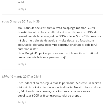
valid!
Reply
↓
radu
5 martie 2017 at 14:59
Mai, Taunule securist, cum ai vrea sa ajunga membrii Curtii
Constitutionale in functie alfel decat acum?Numiti de DNA, de
presedinte, de facebook, ori de ONG-urile lui Soros?!Nici mie nu-
mi plac multi din aia de acolo si multe decizii au fost si sunt
discutabile, dar asta inseamna constitutionalitate si echilibrul
puterilor in stat!
D-na Mungiu Pippidi se pare ca s-a trezit la realitate in ultimul
timp si trebuie felicitata pentru curaj!
Reply
↓
Mihai
6 martie 2017 at 05:44
Este indecent sa recurgi la atac la persoana. Aici este un schimb
civilizat de opinii, chiar daca foarte diferite! Nu stiu daca ai dres-
o, felicitand-o pe autoare, care insinueaza ca solicitarea
depolitizarii CCR ar fi contrara statului de drept…
Reply
↓