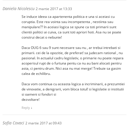
Daniela Nicolescu
2 martie 2017 at 13:33
Se induce ideea ca apartenenta politica e una si aceiasi cu
coruptia. Este rea vointa sau incompetenta , nestiinta sau
manipulare?? In aceiasi logica se spune ca toti primarii sunt
clientii politici ai cuiva, ca sunt toti apriori hoti. Asa nu se poate
construi decat o nebunie!
Daca OUG 6 sau 9 sunt necesare sau nu , ar trebui intrebati si
primarii. cei de la opozitie, de preferat! sa judecam rational , nu
pasional. In actualul cadru legislativ, o primarie nu poate repara
acoperisul rupt de o furtuna pentu ca nu au bani alocati pentru
asta, ci pentru drum. Nici asa nu mai merge! Trebuie sa gasim
calea de echilibru.
Daca vom continua cu aceasta logica a incriminarii, a prezumtiei
de vinovatie, a denigrarii, vom bloca totul! si legislatie si institutii
si oameni si fondsri si
dezvoltare!
Reply
↓
Sofia Covaci
2 martie 2017 at 09:43