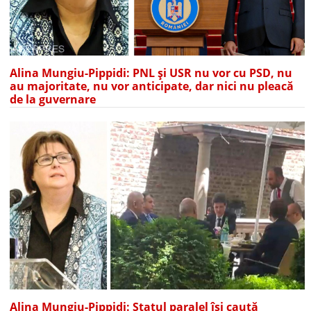
Alina Mungiu-Pippidi: PNL și USR nu vor cu PSD, nu
au majoritate, nu vor anticipate, dar nici nu pleacă
de la guvernare
Alina Mungiu-Pippidi: Statul paralel își caută