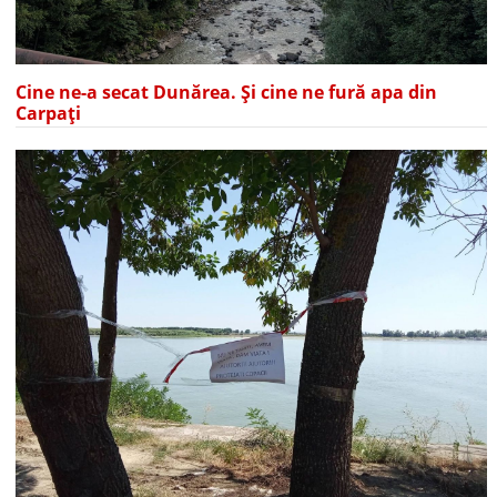
Cine ne-a secat Dunărea. Și cine ne fură apa din
Carpați