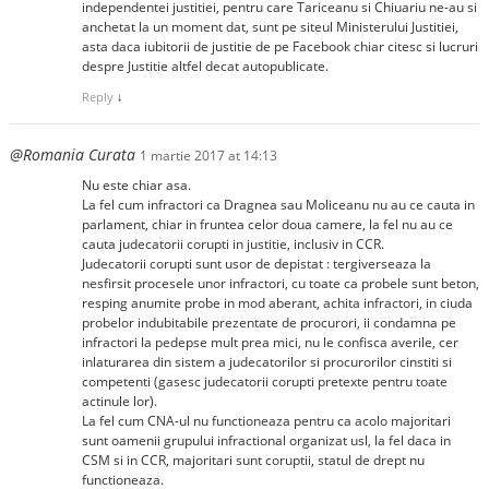
independentei justitiei, pentru care Tariceanu si Chiuariu ne-au si
anchetat la un moment dat, sunt pe siteul Ministerului Justitiei,
asta daca iubitorii de justitie de pe Facebook chiar citesc si lucruri
despre Justitie altfel decat autopublicate.
Reply
↓
@Romania Curata
1 martie 2017 at 14:13
Nu este chiar asa.
La fel cum infractori ca Dragnea sau Moliceanu nu au ce cauta in
parlament, chiar in fruntea celor doua camere, la fel nu au ce
cauta judecatorii corupti in justitie, inclusiv in CCR.
Judecatorii corupti sunt usor de depistat : tergiverseaza la
nesfirsit procesele unor infractori, cu toate ca probele sunt beton,
resping anumite probe in mod aberant, achita infractori, in ciuda
probelor indubitabile prezentate de procurori, ii condamna pe
infractori la pedepse mult prea mici, nu le confisca averile, cer
inlaturarea din sistem a judecatorilor si procurorilor cinstiti si
competenti (gasesc judecatorii corupti pretexte pentru toate
actinule lor).
La fel cum CNA-ul nu functioneaza pentru ca acolo majoritari
sunt oamenii grupului infractional organizat usl, la fel daca in
CSM si in CCR, majoritari sunt coruptii, statul de drept nu
functioneaza.