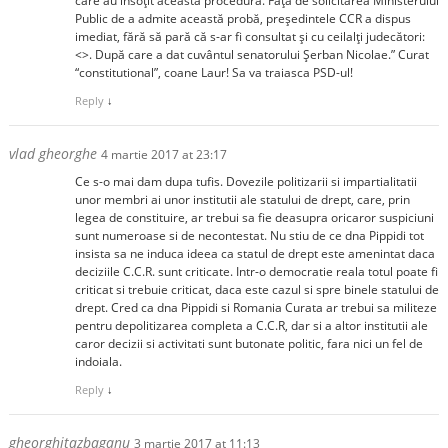
care au însoţit această procedură. Faţă de solicitarea Ministerului
Public de a admite această probă, preşedintele CCR a dispus
imediat, fără să pară că s-ar fi consultat şi cu ceilalţi judecători:
<>. După care a dat cuvântul senatorului Şerban Nicolae.” Curat
“constitutional”, coane Laur! Sa va traiasca PSD-ul!
Reply
↓
vlad gheorghe
4 martie 2017 at 23:17
Ce s-o mai dam dupa tufis. Dovezile politizarii si impartialitatii
unor membri ai unor institutii ale statului de drept, care, prin
legea de constituire, ar trebui sa fie deasupra oricaror suspiciuni
sunt numeroase si de necontestat. Nu stiu de ce dna Pippidi tot
insista sa ne induca ideea ca statul de drept este amenintat daca
deciziile C.C.R. sunt criticate. Intr-o democratie reala totul poate fi
criticat si trebuie criticat, daca este cazul si spre binele statului de
drept. Cred ca dna Pippidi si Romania Curata ar trebui sa militeze
pentru depolitizarea completa a C.C.R, dar si a altor institutii ale
caror decizii si activitati sunt butonate politic, fara nici un fel de
indoiala.
Reply
↓
gheorghitazbaganu
3 martie 2017 at 11:13