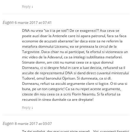
Reply
↓
Eugen
6 martie 2017 at 07:41
DNA nu vrea “sa ii ia pe toti”! De ce exagerezi?? Asa ceva se
poate auzi doar la Antenele care isi apara patronul, fara sa faca
economie de acuzatii aberante! Iar daca este sa ne referim la
metafora domnului Liiceanu, ea se preteaza la circul de la
Targoviste. Daca chiar nu ai participat, fa efortul si vizioneaza un
mic video de la Adevarul, ca sa intelegi subtilitatea metaforei.
Stimate domn, am citit nu numai ceea ce a spus domnul
Dorneanu, ci si despre felul in care a luat decizia, refuzand sa il
asculte de reprezentantul DNA si dand direct cuvantul ministrului
Tudorel, omul baronului Oprisan. Si dumneata, ca si dl.
Dorneanu, refuzi sa asculti argumente clare si logice. O tii una si
buna, pe un ton categoric! Ca sa nu repet aceste argumente,
citeste din nou ceea ce a scris Florin Neamtu. Si fa efortul sa
recunosti in sinea dumitale ca are dreptate!
Reply
↓
Eugen
8 martie 2017 at 03:07
Te dai poliglot, dar mai scapi niste greseli… Voi, suporterii fanatici