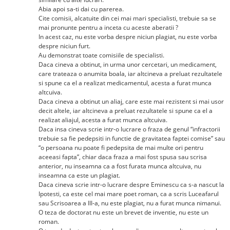
Abia apoi sa-ti dai cu parerea.
Cite comisii, alcatuite din cei mai mari specialisti, trebuie sa se
mai pronunte pentru a inceta cu aceste aberatii ?
In acest caz, nu este vorba despre niciun plagiat, nu este vorba
despre niciun furt.
Au demonstrat toate comisiile de specialisti.
Daca cineva a obtinut, in urma unor cercetari, un medicament,
care trateaza o anumita boala, iar altcineva a preluat rezultatele
si spune ca el a realizat medicamentul, acesta a furat munca
altcuiva.
Daca cineva a obtinut un aliaj, care este mai rezistent si mai usor
decit altele, iar altcineva a preluat rezultatele si spune ca el a
realizat aliajul, acesta a furat munca altcuiva.
Daca insa cineva scrie intr-o lucrare o fraza de genul “infractorii
trebuie sa fie pedepsiti in functie de gravitatea faptei comise” sau
“o persoana nu poate fi pedepsita de mai multe ori pentru
aceeasi fapta”, chiar daca fraza a mai fost spusa sau scrisa
anterior, nu inseamna ca a fost furata munca altcuiva, nu
inseamna ca este un plagiat.
Daca cineva scrie intr-o lucrare despre Eminescu ca s-a nascut la
Ipotesti, ca este cel mai mare poet roman, ca a scris Luceafarul
sau Scrisoarea a III-a, nu este plagiat, nu a furat munca nimanui.
O teza de doctorat nu este un brevet de inventie, nu este un
roman.