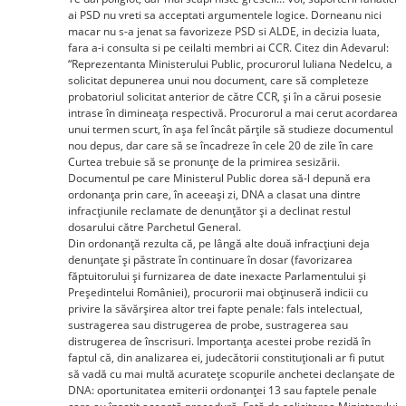
ai PSD nu vreti sa acceptati argumentele logice. Dorneanu nici
macar nu s-a jenat sa favorizeze PSD si ALDE, in decizia luata,
fara a-i consulta si pe ceilalti membri ai CCR. Citez din Adevarul:
“Reprezentanta Ministerului Public, procurorul Iuliana Nedelcu, a
solicitat depunerea unui nou document, care să completeze
probatoriul solicitat anterior de către CCR, şi în a cărui posesie
intrase în dimineaţa respectivă. Procurorul a mai cerut acordarea
unui termen scurt, în aşa fel încât părţile să studieze documentul
nou depus, dar care să se încadreze în cele 20 de zile în care
Curtea trebuie să se pronunţe de la primirea sesizării.
Documentul pe care Ministerul Public dorea să-l depună era
ordonanţa prin care, în aceeaşi zi, DNA a clasat una dintre
infracţiunile reclamate de denunţător şi a declinat restul
dosarului către Parchetul General.
Din ordonanţă rezulta că, pe lângă alte două infracţiuni deja
denunţate şi păstrate în continuare în dosar (favorizarea
făptuitorului şi furnizarea de date inexacte Parlamentului şi
Preşedintelui României), procurorii mai obţinuseră indicii cu
privire la săvărşirea altor trei fapte penale: fals intelectual,
sustragerea sau distrugerea de probe, sustragerea sau
distrugerea de înscrisuri. Importanţa acestei probe rezidă în
faptul că, din analizarea ei, judecătorii constituţionali ar fi putut
să vadă cu mai multă acurateţe scopurile anchetei declanşate de
DNA: oportunitatea emiterii ordonanţei 13 sau faptele penale