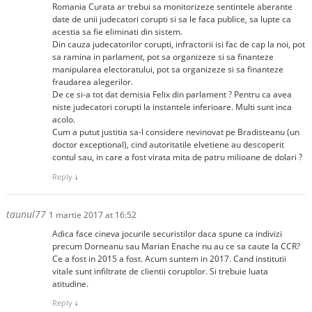
Romania Curata ar trebui sa monitorizeze sentintele aberante
date de unii judecatori corupti si sa le faca publice, sa lupte ca
acestia sa fie eliminati din sistem.
Din cauza judecatorilor corupti, infractorii isi fac de cap la noi, pot
sa ramina in parlament, pot sa organizeze si sa finanteze
manipularea electoratului, pot sa organizeze si sa finanteze
fraudarea alegerilor.
De ce si-a tot dat demisia Felix din parlament ? Pentru ca avea
niste judecatori corupti la instantele inferioare. Multi sunt inca
acolo.
Cum a putut justitia sa-l considere nevinovat pe Bradisteanu (un
doctor exceptional), cind autoritatile elvetiene au descoperit
contul sau, in care a fost virata mita de patru milioane de dolari ?
Reply
↓
taunul77
1 martie 2017 at 16:52
Adica face cineva jocurile securistilor daca spune ca indivizi
precum Dorneanu sau Marian Enache nu au ce sa caute la CCR?
Ce a fost in 2015 a fost. Acum suntem in 2017. Cand institutii
vitale sunt infiltrate de clientii coruptilor. Si trebuie luata
atitudine.
Reply
↓