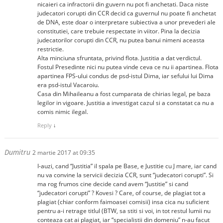
nicaieri ca infractorii din guvern nu pot fi anchetati. Daca niste
judecatori corupti din CCR decid ca guvernul nu poate fi anchetat
de DNA, este doar o interpretare subiectiva a unor prevederi ale
constitutiei, care trebuie respectate in viitor. Pina la decizia
judecatorilor corupti din CCR, nu putea banui nimeni aceasta
restrictie.
Alta minciuna sfruntata, privind flota. Justitia a dat verdictul.
Fostul Presedinte nici nu putea vinde ceva ce nu ii apartinea. Flota
apartinea FPS-ului condus de psd-istul Dima, iar sefului lui Dima
era psd-istul Vacaroiu.
Casa din Mihaileanu a fost cumparata de chirias legal, pe baza
legilor in vigoare. Justitia a investigat cazul si a constatat ca nu a
comis nimic ilegal.
Reply
↓
Dumitru
2 martie 2017 at 09:35
I-auzi, cand “Justitia” il spala pe Base, e Justitie cu J mare, iar cand
nu va convine la servicii decizia CCR, sunt “judecatori corupti”. Si
ma rog frumos cine decide cand avem “Justitie” si cand
“judecatori corupti” ? Kovesi ? Care, of course, de plagiat tot a
plagiat (chiar conform faimoasei comisii) insa cica nu suficient
pentru a-i retrage titlul (BTW, sa stiti si voi, in tot restul lumii nu
conteaza cat ai plagiat, iar “specialistii din domeniu” n-au facut