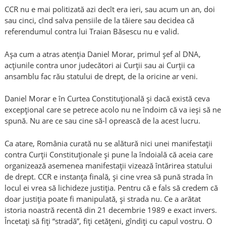
CCR nu e mai politizată azi decît era ieri, sau acum un an, doi
sau cinci, cînd salva pensiile de la tăiere sau decidea că
referendumul contra lui Traian Băsescu nu e valid.
Aşa cum a atras atenţia Daniel Morar, primul şef al DNA,
acţiunile contra unor judecători ai Curţii sau ai Curţii ca
ansamblu fac rău statului de drept, de la oricine ar veni.
Daniel Morar e în Curtea Constituţională şi dacă există ceva
excepţional care se petrece acolo nu ne îndoim că va ieşi să ne
spună. Nu are ce sau cine să-l oprească de la acest lucru.
Ca atare, România curată nu se alătură nici unei manifestaţii
contra Curţii Constituţionale şi pune la îndoială că aceia care
organizează asemenea manifestaţii vizează întărirea statului
de drept. CCR e instanţa finală, şi cine vrea să pună strada în
locul ei vrea să lichideze justiţia. Pentru că e fals să credem că
doar justiţia poate fi manipulată, şi strada nu. Ce a arătat
istoria noastră recentă din 21 decembrie 1989 e exact invers.
Încetaţi să fiţi “stradă”, fiţi cetăţeni, gîndiţi cu capul vostru. O