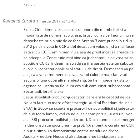
Reply
↓
Romania Curata
1 martie 2017 at 13:40
Exact. Cine demonstreaza ‘contra unora din membrii ei’ si a
;modalitatii de numire; acolo, asa, brusc, cum zice Taunul, nu se
deosebeste prin nimic de ce face Antena 3 care punea la zid in
2012 pe cine vota in CCR altfel decat cum voiau ei, si a mai facut
asta si cu ICCJ. Cum nimeni nu e asa de prost incat sa creada ca
se pricepe la Constitutie mai bine ca judecatorii, cine vrea sa se
subtituie CCR si indeamna strada sa ii ia partea este un sabotor
al ordinii constitutionale si al statului de drept. Demascati-va pe
aici, ca a venit momentul sa va aratati culorile mai clar, v-ati
ascuns o luna dupa alti manifestanti. Sa fie limpede. exista o
agenda ca justitia sa fie- cum era sub comunisti- subordonata
Securitatii, ierarhia era
Securist-politist-procuror-judecator, care era la capatul de jos.
Noi am facut un mare efort strategic- auditul Freedom House si
SNA1 in 2005- sa scoatem procurorii de sub politisti si judecatorii
de sub toata lumea, vad ca ne-a iesit cam partial, si azi unii vor
asa, SRI-procurori-politisti-judecatori. Daca sunteti cu ei, mergeti
la demonstratia ipocrit numita proDNA si pentru curatarea CCR,
e pur si simplu o demonstratie contra statului de drept,
Auditul Freedom House si alte documente fondatoare ale