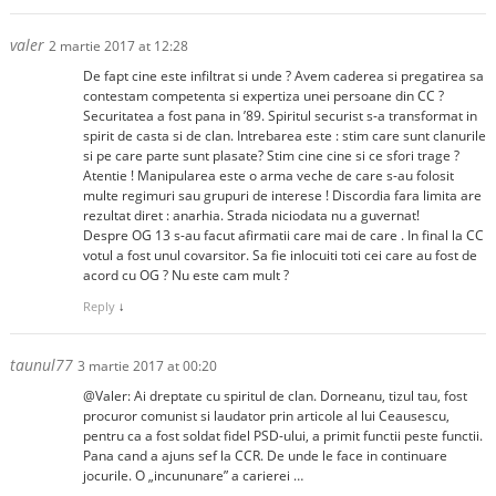
valer
2 martie 2017 at 12:28
De fapt cine este infiltrat si unde ? Avem caderea si pregatirea sa
contestam competenta si expertiza unei persoane din CC ?
Securitatea a fost pana in ’89. Spiritul securist s-a transformat in
spirit de casta si de clan. Intrebarea este : stim care sunt clanurile
si pe care parte sunt plasate? Stim cine cine si ce sfori trage ?
Atentie ! Manipularea este o arma veche de care s-au folosit
multe regimuri sau grupuri de interese ! Discordia fara limita are
rezultat diret : anarhia. Strada niciodata nu a guvernat!
Despre OG 13 s-au facut afirmatii care mai de care . In final la CC
votul a fost unul covarsitor. Sa fie inlocuiti toti cei care au fost de
acord cu OG ? Nu este cam mult ?
Reply
↓
taunul77
3 martie 2017 at 00:20
@Valer: Ai dreptate cu spiritul de clan. Dorneanu, tizul tau, fost
procuror comunist si laudator prin articole al lui Ceausescu,
pentru ca a fost soldat fidel PSD-ului, a primit functii peste functii.
Pana cand a ajuns sef la CCR. De unde le face in continuare
jocurile. O „incununare” a carierei …