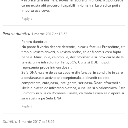
– In orice tara normala, Kovesi ar zbura din functie. Nu pot crede
ca nu exista alti procurori capabili in Romania. La o adica poti si
importa asa ceva.
Reply
↓
Pentru dumitru
1 martie 2017 at 13:53
Pentru dumitru :
Nu poate fi vorba despre detentie, in cazul fostului Presedinte, cit
timp nu exista dovezi, nu exista probe, ca ar fi comis vreo fapta
penala. Minciunile, calomniile, dezinformarile si intoxicarile de la
televiziunile infractorilor Felix, SOV, Guita si DDD nu pot
reprezenta probe intr-un dosar.
Sefa DNA nu are de ce sa zboare din functie, in conditiile in care
a desfasurat o activitate exceptionala, a dovedit ca este
competenta, curajoasa, inteligenta, serioasa. Doar infractorii si
likelele platite de infractori o ataca, o insulta si o calomniaza. Este
un motiv in plus ca Romania Curata, ca toata lumea sa o apere si
sa o sustina pe Sefa DNA.
Reply
↓
Dumitru
1 martie 2017 at 18:26