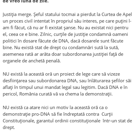
de vreo lună de zile.
Justiţia merge. Şeful statului tocmai a pierdut la Curtea de Apel
un proces civil intentat în propriul său interes, pe care puţini l-
am fi făcut, că nu ar fi existat şanse. Nu au existat nici pentru
el, ceea ce e bine. Zilnic, curţile de justiţie condamnă oameni
politici în dosare făcute de DNA, dacă dosarele sunt făcute
bine. Nu există stat de drept cu condamnări sută la sută,
asemenea rată ar arăta doar subordonarea justiţiei faţă de
organele de anchetă penală.
NU există la această oră un proiect de lege care să vizeze
desfiinţarea sau subordonarea DNA, sau înlăturarea şefilor săi
aflaţi în timpul unui mandat legal sau legitim. Dacă DNA e în
pericol, România curată vă va chema la demonstraţii.
NU există ca atare nici un motiv la această oră ca o
demonstraţie pro-DNA să fie îndreptată contra Curţii
Constituţionale, garantul ordinii constituţionale într-un stat de
drept.