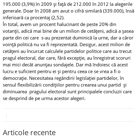
195.000 (3,9%) în 2009 și față de 212.000 în 2012 la alegerile
generale. Doar în 2008 am avut o cifră similară (339.000), însă
inferioară ca procentaj (2,52).
În total, avem un procent halucinant de peste 20% din
votanții, adică mai bine de un milion de cetățeni, adică a șasea
parte din cei care s-au prezentat duminică la urne, dar a căror
voință politică nu va fi reprezentată. Desigur, acest milion de
cetățeni au încurcat calculele partidelor politice care au trecut
pragul electoral, dar care, fără excepție, au înregistrat scoruri
mai mici decât anunțau sondajele. Dar mă îndoiesc că acest
lucru e suficient pentru ei și pentru ceea ce se vrea a fi o
democrație. Necesitatea regândirii legislației partidelor, în
sensul flexibilizării condițiilor pentru crearea unui partid și
diminuarea pragului electoral sunt principalele concluzii care
se desprind de pe urma acestor alegeri.
Articole recente