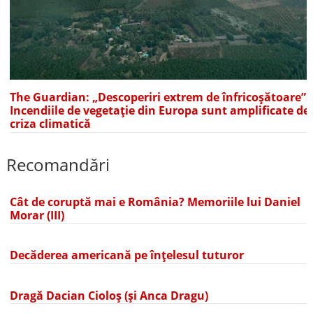
The Guardian: „Descoperiri extrem de înfricoșătoare”.
Incendiile de vegetație din Europa sunt amplificate de
criza climatică
Recomandări
Cât de coruptă mai e România? Memoriile lui Daniel
Morar (III)
Decăderea americană pe înțelesul tuturor
Dragă Dacian Cioloș (și Anca Dragu)