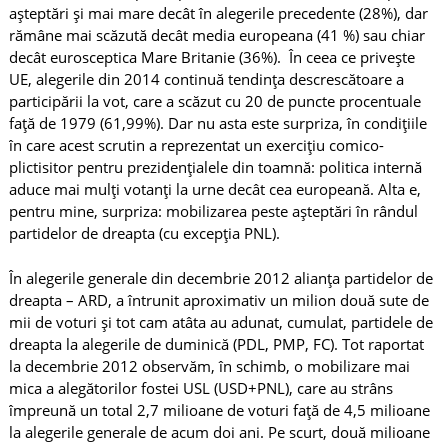
așteptări și mai mare decât în alegerile precedente (28%), dar
rămâne mai scăzută decât media europeana (41 %) sau chiar
decât eurosceptica Mare Britanie (36%). În ceea ce privește
UE, alegerile din 2014 continuă tendința descrescătoare a
participării la vot, care a scăzut cu 20 de puncte procentuale
față de 1979 (61,99%). Dar nu asta este surpriza, în condițiile
în care acest scrutin a reprezentat un exercițiu comico-
plictisitor pentru prezidențialele din toamnă: politica internă
aduce mai mulți votanți la urne decât cea europeană. Alta e,
pentru mine, surpriza: mobilizarea peste așteptări în rândul
partidelor de dreapta (cu excepția PNL).
În alegerile generale din decembrie 2012 alianța partidelor de
dreapta – ARD, a întrunit aproximativ un milion două sute de
mii de voturi și tot cam atâta au adunat, cumulat, partidele de
dreapta la alegerile de duminică (PDL, PMP, FC). Tot raportat
la decembrie 2012 observăm, în schimb, o mobilizare mai
mica a alegătorilor fostei USL (USD+PNL), care au strâns
împreună un total 2,7 milioane de voturi față de 4,5 milioane
la alegerile generale de acum doi ani. Pe scurt, două milioane