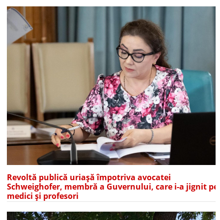
Revoltă publică uriașă împotriva avocatei
Schweighofer, membră a Guvernului, care i-a jignit pe
medici și profesori