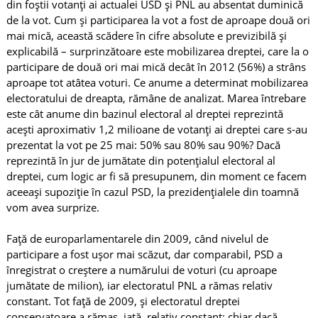
din foștii votanți ai actualei USD și PNL au absentat duminică
de la vot. Cum și participarea la vot a fost de aproape două ori
mai mică, această scădere în cifre absolute e previzibilă și
explicabilă – surprinzătoare este mobilizarea dreptei, care la o
participare de două ori mai mică decât în 2012 (56%) a strâns
aproape tot atâtea voturi. Ce anume a determinat mobilizarea
electoratului de dreapta, rămâne de analizat. Marea întrebare
este cât anume din bazinul electoral al dreptei reprezintă
acești aproximativ 1,2 milioane de votanți ai dreptei care s-au
prezentat la vot pe 25 mai: 50% sau 80% sau 90%? Dacă
reprezintă în jur de jumătate din potențialul electoral al
dreptei, cum logic ar fi să presupunem, din moment ce facem
aceeași supoziție în cazul PSD, la prezidențialele din toamnă
vom avea surprize.
Față de europarlamentarele din 2009, când nivelul de
participare a fost ușor mai scăzut, dar comparabil, PSD a
înregistrat o creștere a numărului de voturi (cu aproape
jumătate de milion), iar electoratul PNL a rămas relativ
constant. Tot față de 2009, și electoratul dreptei
conservatoare a rămas, iată, relativ constant: chiar dacă