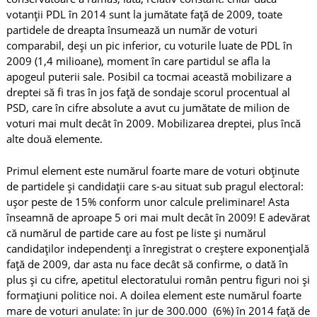
votanții PDL în 2014 sunt la jumătate față de 2009, toate
partidele de dreapta însumează un număr de voturi
comparabil, deși un pic inferior, cu voturile luate de PDL în
2009 (1,4 milioane), moment în care partidul se afla la
apogeul puterii sale. Posibil ca tocmai această mobilizare a
dreptei să fi tras în jos față de sondaje scorul procentual al
PSD, care în cifre absolute a avut cu jumătate de milion de
voturi mai mult decât în 2009. Mobilizarea dreptei, plus încă
alte două elemente.
Primul element este numărul foarte mare de voturi obținute
de partidele și candidații care s-au situat sub pragul electoral:
ușor peste de 15% conform unor calcule preliminare! Asta
înseamnă de aproape 5 ori mai mult decât în 2009! E adevărat
că numărul de partide care au fost pe liste și numărul
candidaților independenți a înregistrat o creștere exponențială
față de 2009, dar asta nu face decât să confirme, o dată în
plus și cu cifre, apetitul electoratului român pentru figuri noi și
formațiuni politice noi. A doilea element este numărul foarte
mare de voturi anulate: în jur de 300.000 (6%) în 2014 față de