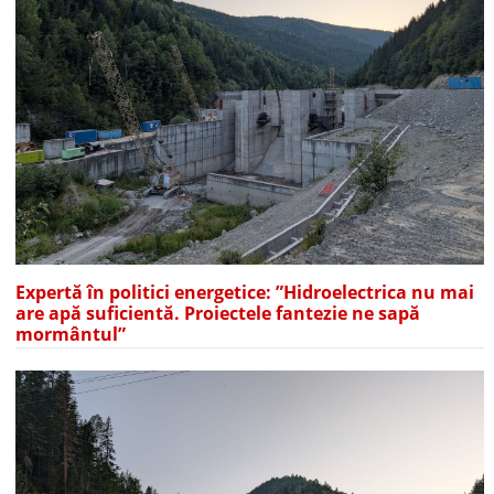
Expertă în politici energetice: ”Hidroelectrica nu mai
are apă suficientă. Proiectele fantezie ne sapă
mormântul”