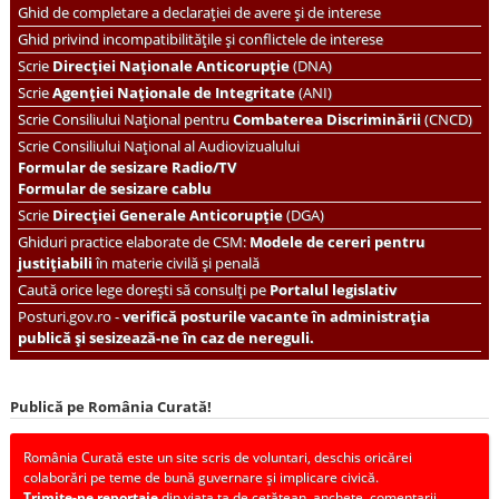
Ghid de completare a declarației de avere și de interese
Ghid privind incompatibilitățile și conflictele de interese
Scrie
Direcției Naționale Anticorupție
(DNA)
Scrie
Agenției Naționale de Integritate
(ANI)
Scrie
Consiliului Național pentru
Combaterea Discriminării
(CNCD)
Scrie Consiliului Național al Audiovizualului
Formular de sesizare Radio/TV
Formular de sesizare cablu
Scrie
Direcției Generale Anticorupție
(DGA)
Ghiduri practice elaborate de CSM:
Modele de cereri pentru
justițiabili
în materie civilă și penală
Caută orice lege dorești să consulți pe
Portalul legislativ
Posturi.gov.ro -
verifică posturile vacante în administrația
publică și sesizează-ne în caz de nereguli.
Publică pe România Curată!
România Curată este un site scris de voluntari, deschis oricărei
colaborări pe teme de bună guvernare și implicare civică.
Trimite-ne reportaje
din viața ta de cetățean, anchete, comentarii,