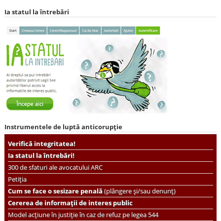
Ia statul la întrebări
Instrumentele de luptă anticorupție
Verifică integritatea!
Ia statul la întrebări!
300 de sfaturi ale avocatului ARC
Petiția
Cum se face o sesizare penală
(plângere și/sau denunț)
Cererea de informații de interes public
Model acțiune în justiție în caz de refuz pe legea 544