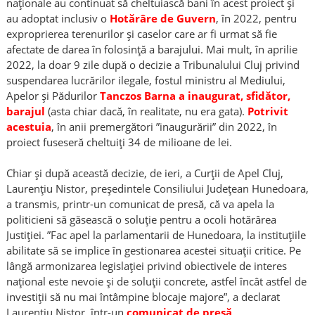
naționale au continuat să cheltuiască bani în acest proiect și
au adoptat inclusiv o
Hotărâre de Guvern
, în 2022, pentru
exproprierea terenurilor și caselor care ar fi urmat să fie
afectate de darea în folosință a barajului. Mai mult, în aprilie
2022, la doar 9 zile după o decizie a Tribunalului Cluj privind
suspendarea lucrărilor ilegale, fostul ministru al Mediului,
Apelor și Pădurilor
Tanczos Barna a inaugurat, sfidător,
barajul
(asta chiar dacă, în realitate, nu era gata).
Potrivit
acestuia
, în anii premergători ”inaugurării” din 2022, în
proiect fuseseră cheltuiți 34 de milioane de lei.
Chiar și după această decizie, de ieri, a Curții de Apel Cluj,
Laurențiu Nistor, președintele Consiliului Județean Hunedoara,
a transmis, printr-un comunicat de presă, că va apela la
politicieni să găsească o soluție pentru a ocoli hotărârea
Justiției. ”Fac apel la parlamentarii de Hunedoara, la instituțiile
abilitate să se implice în gestionarea acestei situații critice. Pe
lângă armonizarea legislației privind obiectivele de interes
național este nevoie și de soluții concrete, astfel încât astfel de
investiții să nu mai întâmpine blocaje majore”, a declarat
Laurențiu Nistor, într-un
comunicat de presă
.