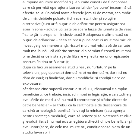
a impune anumite modificări și anumite condiții de funcționare
care să permită operaționalizarea lui; dar ”pe bune” înseamnă că,
efectiv, se iau în calcul toate efectele (emisii de metan, schimbări
de climă, debitele pulsatorii din aval etc.), dar și soluțiile
alternative (cum ar fi puțurile de adâncime pentru asigurarea
apei în zonă – soluție utilizată pe scară largă de jumătate de veac
în alte țări europene – inclusiv toată Budapesta e alimentată cu
puțuri de adâncime – ceea ce presupune costuri mult mai mici de
investiție și de mentenanță, riscuri mult mai mici, apă de calitate
mult mai bună – că diferite straturi din pământ filtrează mult mai
bine decât orice instalație de filtrare – și evitarea unor episoade
precum Paltinu ori Vidraru);
după ce faci un asemenea studiu real, nu ”urlături” pe la
televiziuni, poți spune: a) demolăm: b) nu demolăm, dar nici nu
dăm drumul; c) finalizăm, dar cu modificări și condiții clare de
exploatare;
cât despre cine suportă costurile studiului, răspunsul e simplu:
beneficiarul; ce trebuie, însă, schimbat în legislație, e ca studiile și
evaluările de mediu să nu mai fi contractate și plătite direct de
către beneficiar – ar trebui ca la certificatele de descărcare de
sarcină arheologică, banii să fie virați la minister (sau agenția
pentru protecția mediului), care să liciteze și să plătească studiile
și evaluările; să nu mai existe legătura directă dintre beneficiar și
evaluator (care, de cele mai multe ori, condiționează plata de un
studiu favorabil)