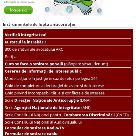
Instrumentele de luptă anticorupție
Verifică integritatea!
Ia statul la întrebări!
300 de sfaturi ale avocatului ARC
Petiția
Cum se face o sesizare penală
(plângere și/sau denunț)
Cererea de informații de interes public
Model acțiune în justiție în caz de refuz pe legea 544
Ghid de completare a declarației de avere și de interese
Ghid privind incompatibilitățile și conflictele de interese
Scrie
Direcției Naționale Anticorupție
(DNA)
Scrie
Agenției Naționale de Integritate
(ANI)
Scrie
Consiliului Național pentru
Combaterea Discriminării
(CNCD)
Scrie Consiliului Național al Audiovizualului
Formular de sesizare Radio/TV
Formular de sesizare cablu