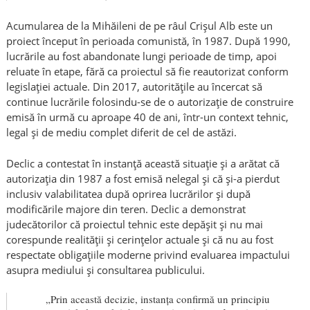
Acumularea de la Mihăileni de pe râul Crișul Alb este un
proiect început în perioada comunistă, în 1987. După 1990,
lucrările au fost abandonate lungi perioade de timp, apoi
reluate în etape, fără ca proiectul să fie reautorizat conform
legislației actuale. Din 2017, autoritățile au încercat să
continue lucrările folosindu-se de o autorizație de construire
emisă în urmă cu aproape 40 de ani, într-un context tehnic,
legal și de mediu complet diferit de cel de astăzi.
Declic a contestat în instanță această situație și a arătat că
autorizația din 1987 a fost emisă nelegal și că și-a pierdut
inclusiv valabilitatea după oprirea lucrărilor și după
modificările majore din teren. Declic a demonstrat
judecătorilor că proiectul tehnic este depășit și nu mai
corespunde realității și cerințelor actuale și că nu au fost
respectate obligațiile moderne privind evaluarea impactului
asupra mediului și consultarea publicului.
„Prin această decizie, instanța confirmă un principiu