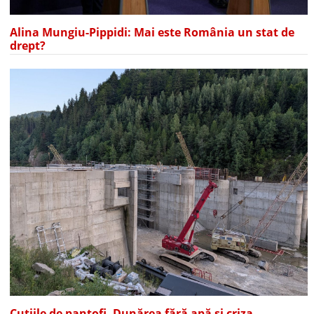
Alina Mungiu-Pippidi: Mai este România un stat de
drept?
Cutiile de pantofi, Dunărea fără apă și criza