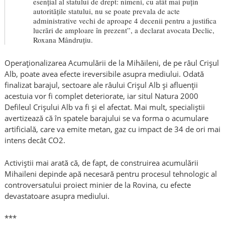
esențial al statului de drept: nimeni, cu atât mai puțin
autoritățile statului, nu se poate prevala de acte
administrative vechi de aproape 4 decenii pentru a justifica
lucrări de amploare în prezent”, a declarat avocata Declic,
Roxana Mândruțiu.
Operaționalizarea Acumulării de la Mihăileni, de pe râul Crișul
Alb, poate avea efecte ireversibile asupra mediului. Odată
finalizat barajul, sectoare ale râului Crișul Alb și afluenții
acestuia vor fi complet deteriorate, iar situl Natura 2000
Defileul Crișului Alb va fi și el afectat. Mai mult, specialiștii
avertizează că în spatele barajului se va forma o acumulare
artificială, care va emite metan, gaz cu impact de 34 de ori mai
intens decât CO2.
Activiștii mai arată că, de fapt, de construirea acumulării
Mihaileni depinde apă necesară pentru procesul tehnologic al
controversatului proiect minier de la Rovina, cu efecte
devastatoare asupra mediului.
***