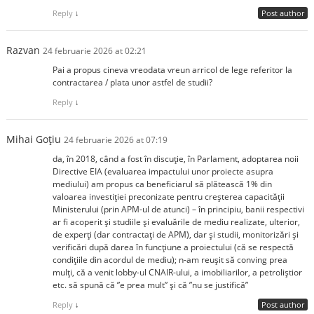
Reply
↓
Post author
Razvan
24 februarie 2026 at 02:21
Pai a propus cineva vreodata vreun arricol de lege referitor la
contractarea / plata unor astfel de studii?
Reply
↓
Mihai Goțiu
24 februarie 2026 at 07:19
da, în 2018, când a fost în discuție, în Parlament, adoptarea noii
Directive EIA (evaluarea impactului unor proiecte asupra
mediului) am propus ca beneficiarul să plătească 1% din
valoarea investiției preconizate pentru creșterea capacității
Ministerului (prin APM-ul de atunci) – în principiu, banii respectivi
ar fi acoperit și studiile și evaluările de mediu realizate, ulterior,
de experți (dar contractați de APM), dar și studii, monitorizări și
verificări după darea în funcțiune a proiectului (că se respectă
condițiile din acordul de mediu); n-am reușit să conving prea
mulți, că a venit lobby-ul CNAIR-ului, a imobiliarilor, a petroliștior
etc. să spună că ”e prea mult” și că ”nu se justifică”
Reply
↓
Post author