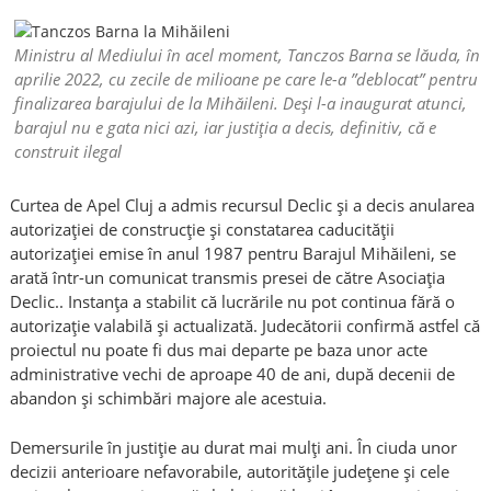
Ministru al Mediului în acel moment, Tanczos Barna se lăuda, în
aprilie 2022, cu zecile de milioane pe care le-a ”deblocat” pentru
finalizarea barajului de la Mihăileni. Deși l-a inaugurat atunci,
barajul nu e gata nici azi, iar justiția a decis, definitiv, că e
construit ilegal
Curtea de Apel Cluj a admis recursul Declic și a decis anularea
autorizației de construcție și constatarea caducității
autorizației emise în anul 1987 pentru Barajul Mihăileni, se
arată într-un comunicat transmis presei de către Asociația
Declic.. Instanța a stabilit că lucrările nu pot continua fără o
autorizație valabilă și actualizată. Judecătorii confirmă astfel că
proiectul nu poate fi dus mai departe pe baza unor acte
administrative vechi de aproape 40 de ani, după decenii de
abandon și schimbări majore ale acestuia.
Demersurile în justiție au durat mai mulți ani. În ciuda unor
decizii anterioare nefavorabile, autoritățile județene și cele