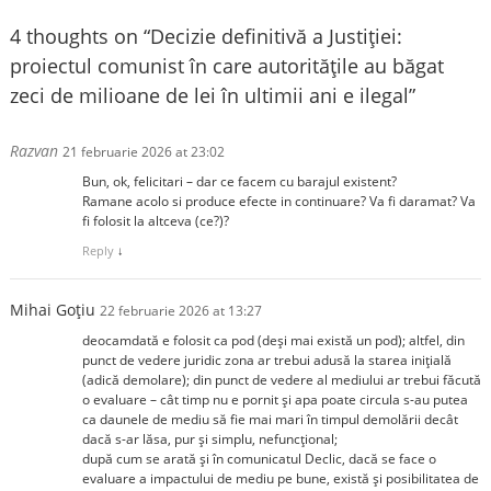
4 thoughts on “
Decizie definitivă a Justiției:
proiectul comunist în care autoritățile au băgat
zeci de milioane de lei în ultimii ani e ilegal
”
Razvan
21 februarie 2026 at 23:02
Bun, ok, felicitari – dar ce facem cu barajul existent?
Ramane acolo si produce efecte in continuare? Va fi daramat? Va
fi folosit la altceva (ce?)?
Reply
↓
Mihai Goțiu
22 februarie 2026 at 13:27
deocamdată e folosit ca pod (deși mai există un pod); altfel, din
punct de vedere juridic zona ar trebui adusă la starea inițială
(adică demolare); din punct de vedere al mediului ar trebui făcută
o evaluare – cât timp nu e pornit și apa poate circula s-au putea
ca daunele de mediu să fie mai mari în timpul demolării decât
dacă s-ar lăsa, pur și simplu, nefuncțional;
după cum se arată și în comunicatul Declic, dacă se face o
evaluare a impactului de mediu pe bune, există și posibilitatea de