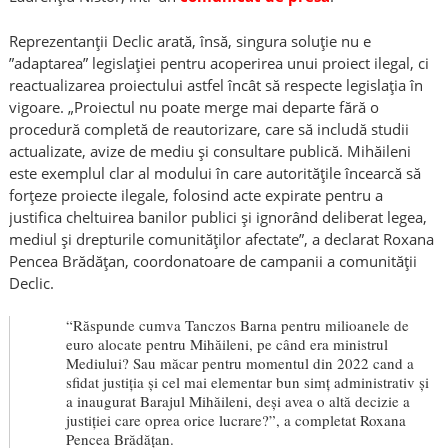
Reprezentanții Declic arată, însă, singura soluție nu e
”adaptarea” legislației pentru acoperirea unui proiect ilegal, ci
reactualizarea proiectului astfel încât să respecte legislația în
vigoare. „Proiectul nu poate merge mai departe fără o
procedură completă de reautorizare, care să includă studii
actualizate, avize de mediu și consultare publică. Mihăileni
este exemplul clar al modului în care autoritățile încearcă să
forțeze proiecte ilegale, folosind acte expirate pentru a
justifica cheltuirea banilor publici și ignorând deliberat legea,
mediul și drepturile comunităților afectate”, a declarat Roxana
Pencea Brădățan, coordonatoare de campanii a comunității
Declic.
“Răspunde cumva Tanczos Barna pentru milioanele de
euro alocate pentru Mihăileni, pe când era ministrul
Mediului? Sau măcar pentru momentul din 2022 cand a
sfidat justiția și cel mai elementar bun simț administrativ și
a inaugurat Barajul Mihăileni, deși avea o altă decizie a
justiției care oprea orice lucrare?”, a completat Roxana
Pencea Brădățan.