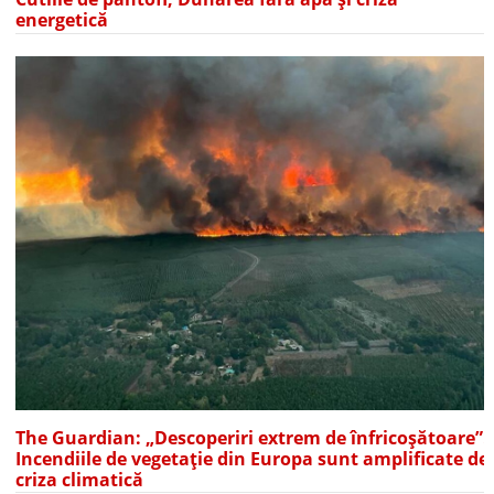
energetică
The Guardian: „Descoperiri extrem de înfricoșătoare”.
Incendiile de vegetație din Europa sunt amplificate de
criza climatică