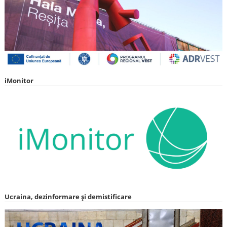
iMonitor
Ucraina, dezinformare și demistificare