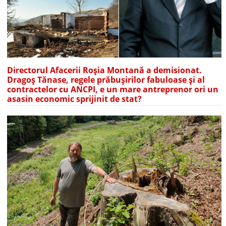
Directorul Afacerii Roșia Montană a demisionat.
Dragoș Tănase, regele prăbușirilor fabuloase și al
contractelor cu ANCPI, e un mare antreprenor ori un
asasin economic sprijinit de stat?