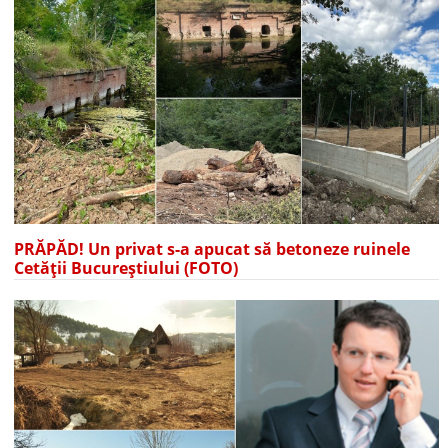
PRĂPĂD! Un privat s-a apucat să betoneze ruinele
Cetății Bucureștiului (FOTO)