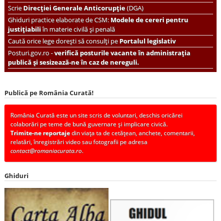
Scrie
Direcției Generale Anticorupție
(DGA)
Ghiduri practice elaborate de CSM:
Modele de cereri pentru
justițiabili
în materie civilă și penală
Caută orice lege dorești să consulți pe
Portalul legislativ
Posturi.gov.ro -
verifică posturile vacante în administrația
publică și sesizează-ne în caz de nereguli.
Publică pe România Curată!
România Curată este un site scris de voluntari, deschis oricărei
colaborări pe teme de bună guvernare și implicare civică.
Trimite-ne reportaje
din viața ta de cetățean, anchete, comentarii,
relatări, înregistrări video sau fotografii pe adresa
contact@romaniacurata.ro
.
Ghiduri