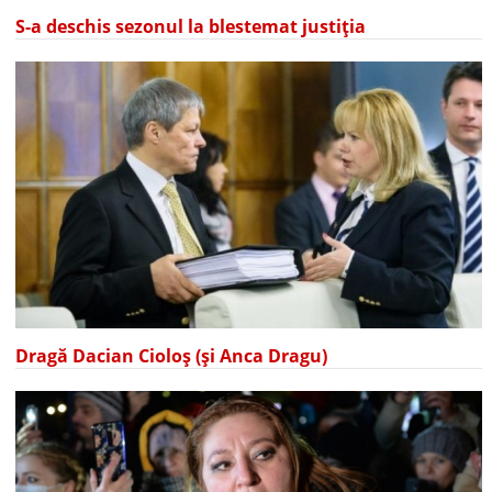
S-a deschis sezonul la blestemat justiția
Dragă Dacian Cioloș (și Anca Dragu)