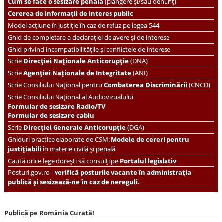
Cum se face o sesizare penală
(plângere și/sau denunț)
Cererea de informații de interes public
Model acțiune în justiție în caz de refuz pe legea 544
Ghid de completare a declarației de avere și de interese
Ghid privind incompatibilitățile și conflictele de interese
Scrie
Direcției Naționale Anticorupție
(DNA)
Scrie
Agenției Naționale de Integritate
(ANI)
Scrie
Consiliului Național pentru
Combaterea Discriminării
(CNCD)
Scrie Consiliului Național al Audiovizualului
Formular de sesizare Radio/TV
Formular de sesizare cablu
Scrie
Direcției Generale Anticorupție
(DGA)
Ghiduri practice elaborate de CSM:
Modele de cereri pentru
justițiabili
în materie civilă și penală
Caută orice lege dorești să consulți pe
Portalul legislativ
Posturi.gov.ro -
verifică posturile vacante în administrația
publică și sesizează-ne în caz de nereguli.
Publică pe România Curată!