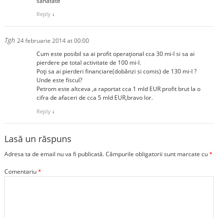
sanatate
Reply
↓
Tgh
24 februarie 2014 at 00:00
Cum este posibil sa ai profit operațional cca 30 mi-l si sa ai
pierdere pe total activitate de 100 mi-l.
Poți sa ai pierderi financiare(dobânzi si comis) de 130 mi-l ?
Unde este fiscul?
Petrom este altceva ,a raportat cca 1 mld EUR profit brut la o
cifra de afaceri de cca 5 mld EUR,bravo lor.
Reply
↓
Lasă un răspuns
Adresa ta de email nu va fi publicată.
Câmpurile obligatorii sunt marcate cu
*
Comentariu
*