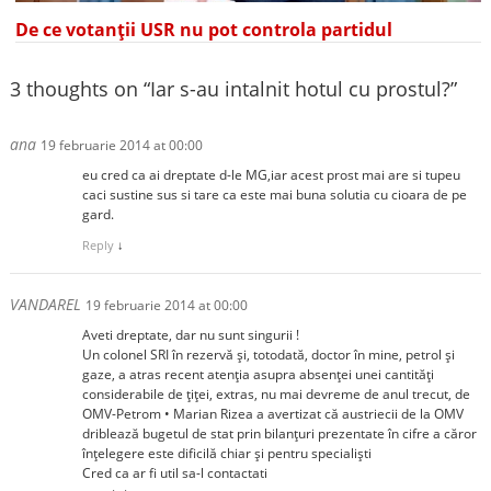
De ce votanții USR nu pot controla partidul
3 thoughts on “
Iar s-au intalnit hotul cu prostul?
”
ana
19 februarie 2014 at 00:00
eu cred ca ai dreptate d-le MG,iar acest prost mai are si tupeu
caci sustine sus si tare ca este mai buna solutia cu cioara de pe
gard.
Reply
↓
VANDAREL
19 februarie 2014 at 00:00
Aveti dreptate, dar nu sunt singurii !
Un colonel SRI în rezervă și, totodată, doctor în mine, petrol şi
gaze, a atras recent atenţia asupra absenței unei cantități
considerabile de ţiţei, extras, nu mai devreme de anul trecut, de
OMV-Petrom • Marian Rizea a avertizat că austriecii de la OMV
driblează bugetul de stat prin bilanţuri prezentate în cifre a căror
înțelegere este dificilă chiar și pentru specialişti
Cred ca ar fi util sa-l contactati