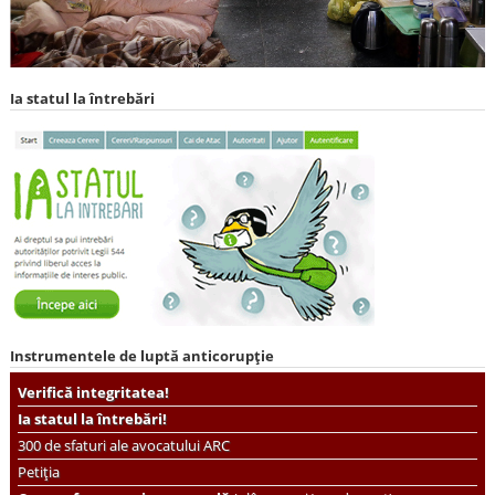
Ia statul la întrebări
Instrumentele de luptă anticorupție
Verifică integritatea!
Ia statul la întrebări!
300 de sfaturi ale avocatului ARC
Petiția