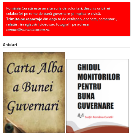
România Curată este un site scris de voluntari, deschis oricărei
colaborări pe teme de bună guvernare și implicare civică.
Trimite-ne reportaje
din viața ta de cetățean, anchete, comentarii,
relatări, înregistrări video sau fotografii pe adresa
contact@romaniacurata.ro
.
Ghiduri