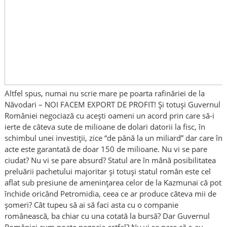
Altfel spus, numai nu scrie mare pe poarta rafinăriei de la
Năvodari – NOI FACEM EXPORT DE PROFIT! Și totuși Guvernul
României negociază cu acești oameni un acord prin care să-i
ierte de câteva sute de milioane de dolari datorii la fisc, în
schimbul unei investiții, zice “de până la un miliard” dar care în
acte este garantată de doar 150 de milioane. Nu vi se pare
ciudat? Nu vi se pare absurd? Statul are în mână posibilitatea
preluării pachetului majoritar și totuși statul român este cel
aflat sub presiune de amenințarea celor de la Kazmunai că pot
închide oricând Petromidia, ceea ce ar produce câteva mii de
șomeri? Cât tupeu să ai să faci asta cu o companie
românească, ba chiar cu una cotată la bursă? Dar Guvernul
României cum poate negocia astfel? Nu vi se pare că s-au