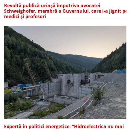
Revoltă publică uriașă împotriva avocatei
Schweighofer, membră a Guvernului, care i-a jignit pe
medici și profesori
Expertă în politici energetice: ”Hidroelectrica nu mai