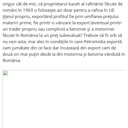
singur cât de mic, că proprietarul kazah al rafinăriei făcute de
români în 1969 o folosește azi doar pentru a rafina în UE
țițeiul propriu, exportând profitul fie prin umflarea prețului
materiri prime, fie printr-o vânzare la export (eventual printr-
un trader propriu sau complice) a benzinei și a motorinei
făcute în România la un preț subevaluat? Trebuie să fii orb să
nu vezi asta, mai ales în condițiile în care Petromidia exportă
cam jumătate din ce face dar încasează din export cam de
două ori mai puțin decât ia din motorina și benzina vândută în
România.