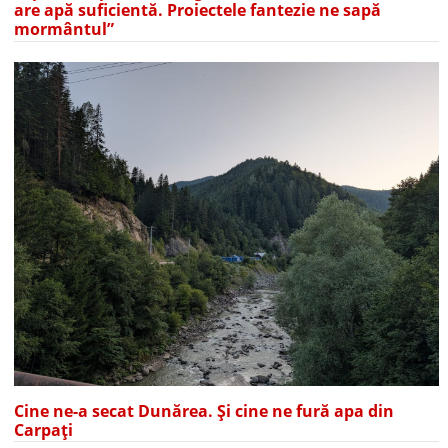
are apă suficientă. Proiectele fantezie ne sapă
mormântul”
Cine ne-a secat Dunărea. Și cine ne fură apa din
Carpați