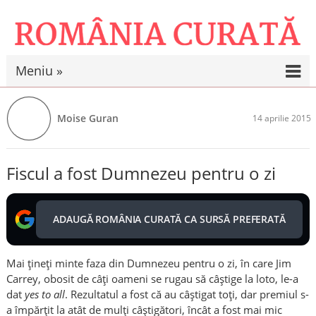
Meniu »
Moise Guran
14 aprilie 2015
Fiscul a fost Dumnezeu pentru o zi
ADAUGĂ ROMÂNIA CURATĂ CA SURSĂ PREFERATĂ
Mai țineți minte faza din Dumnezeu pentru o zi, în care Jim
Carrey, obosit de câți oameni se rugau să câștige la loto, le-a
dat
yes to all
. Rezultatul a fost că au câștigat toți, dar premiul s-
a împărțit la atât de mulți câștigători, încât a fost mai mic