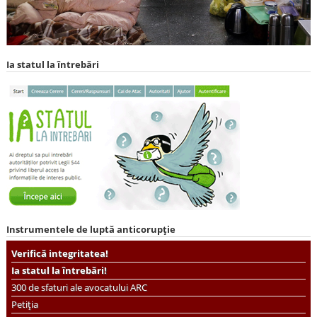
Ia statul la întrebări
Instrumentele de luptă anticorupție
Verifică integritatea!
Ia statul la întrebări!
300 de sfaturi ale avocatului ARC
Petiția