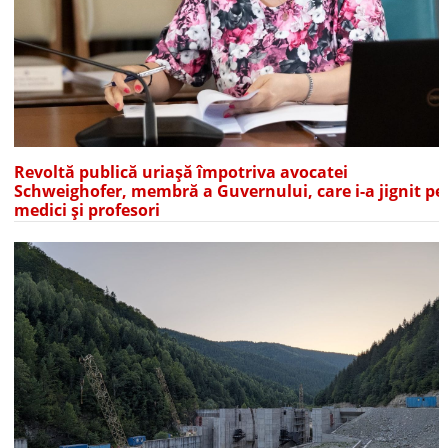
Revoltă publică uriașă împotriva avocatei
Schweighofer, membră a Guvernului, care i-a jignit pe
medici și profesori