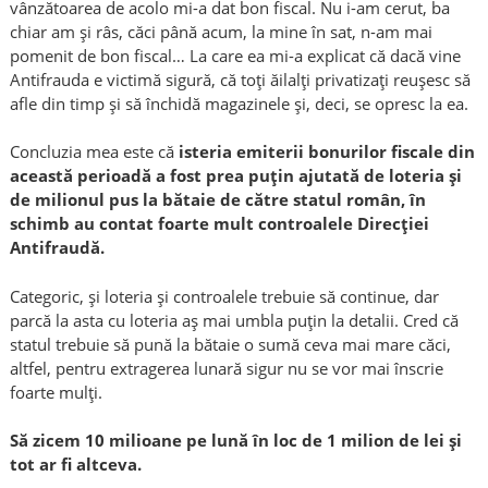
vânzătoarea de acolo mi-a dat bon fiscal. Nu i-am cerut, ba
chiar am și râs, căci până acum, la mine în sat, n-am mai
pomenit de bon fiscal… La care ea mi-a explicat că dacă vine
Antifrauda e victimă sigură, că toți ăilalți privatizați reușesc să
afle din timp și să închidă magazinele și, deci, se opresc la ea.
Concluzia mea este că
isteria emiterii bonurilor fiscale din
această perioadă a fost prea puțin ajutată de loteria și
de milionul pus la bătaie de către statul român, în
schimb au contat foarte mult controalele Direcției
Antifraudă.
Categoric, și loteria și controalele trebuie să continue, dar
parcă la asta cu loteria aș mai umbla puțin la detalii. Cred că
statul trebuie să pună la bătaie o sumă ceva mai mare căci,
altfel, pentru extragerea lunară sigur nu se vor mai înscrie
foarte mulți.
Să zicem 10 milioane pe lună în loc de 1 milion de lei și
tot ar fi altceva.