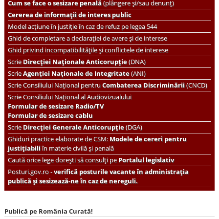
Cum se face o sesizare penală
(plângere și/sau denunț)
Cererea de informații de interes public
Model acțiune în justiție în caz de refuz pe legea 544
Ghid de completare a declarației de avere și de interese
Ghid privind incompatibilitățile și conflictele de interese
Scrie
Direcției Naționale Anticorupție
(DNA)
Scrie
Agenției Naționale de Integritate
(ANI)
Scrie
Consiliului Național pentru
Combaterea Discriminării
(CNCD)
Scrie Consiliului Național al Audiovizualului
Formular de sesizare Radio/TV
Formular de sesizare cablu
Scrie
Direcției Generale Anticorupție
(DGA)
Ghiduri practice elaborate de CSM:
Modele de cereri pentru
justițiabili
în materie civilă și penală
Caută orice lege dorești să consulți pe
Portalul legislativ
Posturi.gov.ro -
verifică posturile vacante în administrația
publică și sesizează-ne în caz de nereguli.
Publică pe România Curată!