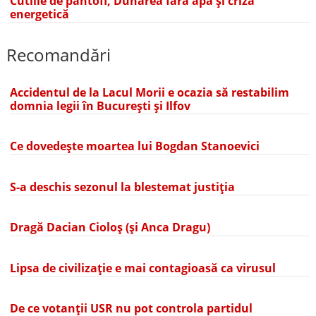
Cutiile de pantofi, Dunărea fără apă și criza
energetică
Recomandări
Accidentul de la Lacul Morii e ocazia să restabilim
domnia legii în București și Ilfov
Ce dovedește moartea lui Bogdan Stanoevici
S-a deschis sezonul la blestemat justiția
Dragă Dacian Cioloș (și Anca Dragu)
Lipsa de civilizație e mai contagioasă ca virusul
De ce votanții USR nu pot controla partidul