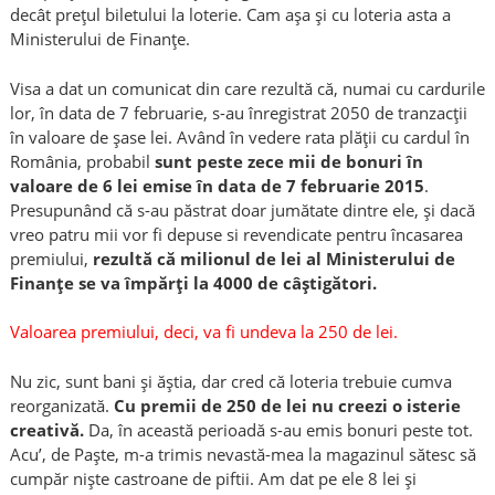
decât prețul biletului la loterie. Cam așa și cu loteria asta a
Ministerului de Finanțe.
Visa a dat un comunicat din care rezultă că, numai cu cardurile
lor, în data de 7 februarie, s-au înregistrat 2050 de tranzacții
în valoare de șase lei. Având în vedere rata plății cu cardul în
România, probabil
sunt peste zece mii de bonuri în
valoare de 6 lei emise în data de 7 februarie 2015
.
Presupunând că s-au păstrat doar jumătate dintre ele, și dacă
vreo patru mii vor fi depuse si revendicate pentru încasarea
premiului,
rezultă că milionul de lei al Ministerului de
Finanțe se va împărți la 4000 de câștigători.
Valoarea premiului, deci, va fi undeva la 250 de lei.
Nu zic, sunt bani și ăștia, dar cred că loteria trebuie cumva
reorganizată.
Cu premii de 250 de lei nu creezi o isterie
creativă.
Da, în această perioadă s-au emis bonuri peste tot.
Acu’, de Paște, m-a trimis nevastă-mea la magazinul sătesc să
cumpăr niște castroane de piftii. Am dat pe ele 8 lei și