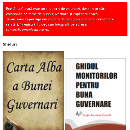
România Curată este un site scris de voluntari, deschis oricărei
colaborări pe teme de bună guvernare și implicare civică.
Trimite-ne reportaje
din viața ta de cetățean, anchete, comentarii,
relatări, înregistrări video sau fotografii pe adresa
contact@romaniacurata.ro
.
Ghiduri