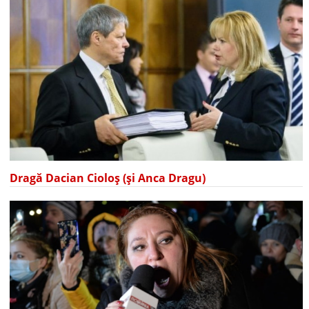
Dragă Dacian Cioloș (și Anca Dragu)