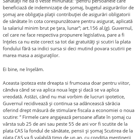
Sănătății ne da o veste minunata: “pentru persoanele care
beneficiază de indemnizație de șomaj, bugetul asigurărilor de
șomaj are obligația plații contribuției de asigurări obligatorii
de sănătate în cota corespunzătoare pentru asigurat, aplicată
la salariul minim brut pe țara, lunar”; art.156 al.(g). Guvernul,
cel care ne face respectiva propunere legislativa, pare a fi
înțeles ca nu este corect sa tot dai gratuități și scutiri la plata
fondului fără sa indici sursa si deci mutind povara scutirii pe
marea masa a asiguraților.
Ei bine, ne înșelăm.
Aceasta ipoteza este dreapta si frumoasa doar pentru viitor,
cândva când se va aplica noua lege și dacă se va aplica
vreodată. Astăzi, când nu mai vorbim de lucruri ipotetice,
Guvernul recidivează și continua sa adâncească sărăcia
oferind drept măsură de stimulare fiscala a economiei o noua
scutire: ” Firmele care angajează persoane aflate în șomaj cu
vârsta sub 25 de ani sau peste 55 de ani vor fi scutite de la
plata CAS la fondul de sănătate, pensii și șomaj Scutirea de la
plata CAS va fi valabilă timp de un an, cu condiția menținerii