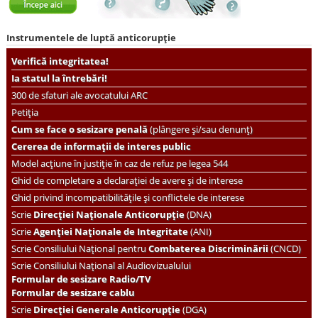
Instrumentele de luptă anticorupție
Verifică integritatea!
Ia statul la întrebări!
300 de sfaturi ale avocatului ARC
Petiția
Cum se face o sesizare penală
(plângere și/sau denunț)
Cererea de informații de interes public
Model acțiune în justiție în caz de refuz pe legea 544
Ghid de completare a declarației de avere și de interese
Ghid privind incompatibilitățile și conflictele de interese
Scrie
Direcției Naționale Anticorupție
(DNA)
Scrie
Agenției Naționale de Integritate
(ANI)
Scrie
Consiliului Național pentru
Combaterea Discriminării
(CNCD)
Scrie Consiliului Național al Audiovizualului
Formular de sesizare Radio/TV
Formular de sesizare cablu
Scrie
Direcției Generale Anticorupție
(DGA)