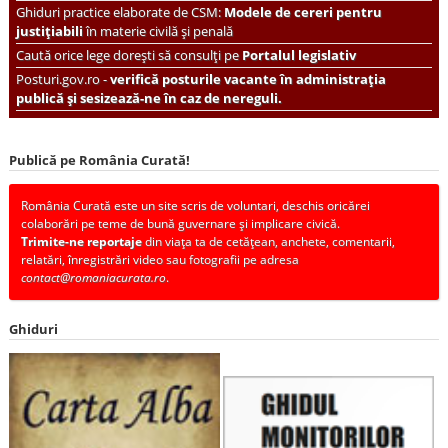
Ghiduri practice elaborate de CSM:
Modele de cereri pentru
justițiabili
în materie civilă și penală
Caută orice lege dorești să consulți pe
Portalul legislativ
Posturi.gov.ro -
verifică posturile vacante în administrația
publică și sesizează-ne în caz de nereguli.
Publică pe România Curată!
România Curată este un site scris de voluntari, deschis oricărei
colaborări pe teme de bună guvernare și implicare civică.
Trimite-ne reportaje
din viața ta de cetățean, anchete, comentarii,
relatări, înregistrări video sau fotografii pe adresa
contact@romaniacurata.ro
.
Ghiduri