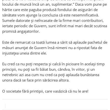
locului de muncă încă un an, suplimentar.” Daca vom pune pe
hârtie care este paguba produsă fondului de asigurări de
sănătate vom ajunge la concluzia că este nesemnificativă.
Sumele datorate și neîncasate de la firme mari contribuitori,
iertate periodic de Guvern, sunt infinit mai mari decât scutirea
promisă angajatorilor.
Este de remarcat ca toată lumea a sărit să aplaude pachetul de
măsuri anunțat de Guvern însă nimeni nu a ripostat fata de
injustețea uneia dintre ele.
Eu cred ca nu poți respecta și calcă în picioare în același timp
principii, nu poți sa fii băiat bun, cândva, în viitor, și un
netrebnic azi asa cum nu cred ca poți aplauda bunăstarea
unora dacă se face prin sărăcirea altora.
O societate fără printipii, care vasăzică că nu le are!