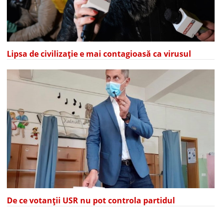
Lipsa de civilizație e mai contagioasă ca virusul
De ce votanții USR nu pot controla partidul