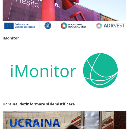
iMonitor
Ucraina, dezinformare și demistificare