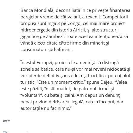
Banca Mondială, deconsiliată în ce priveşte finanţarea
barajelor vreme de câţiva ani, a revenit. Competitorii
propuşi sunt Inga 3 pe Congo, cel mai mare proiect
hidroenergetic din istoria Africii, şi alte structuri
gigantice pe Zambezi. Toate acestea intenţionează să
vândă electricitate către firme din minerit şi
consumatori sud-africani.
În estul Europei, proiectele ameninţă să distrugă
zonele sălbatice, care nu-şi vor mai reveni niciodată şi
vor pierde definitiv şansa de a-şi fructifica potenţialul
turistic. “Este un moment critic,” spune Dejeu. “Valea
este păzită, în stil mafiot, de patronul firmei şi
“voluntari”, cu bâte şi câini. Am depus un denunţ
penal privind defrişarea ilegală, care a început, dar
autorităţile nu fac nimic.”
***