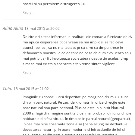
nostrii si nu permitem distrugerea lui.
Reply
↓
Alina Alina
18 mai 2015 at 20:02
De cite ori citesc informatiile realitatii din romania furnizate de dv
ma apuca disperarea pt ca vreau sa ma implic si sa fac ceva
atunci , pe loc , sa nu mai astept pt ca simt ca timpul trece in
defavoarea noastra , a celor care ne pasa de cum evolueaza sau
mai potrivit ar fi , involueaza societatea noastra .in acelasi timp
simt ca mai exista o speranta cita vreme sinteti vigilenti.
Reply
↓
Calin
18 mai 2015 at 21:02
Imaginile cu copacii ucisi depozitati pe marginea drumului sunt
din plin parc natural. Pe zeci de kilometri in orice direcție este
parc natural sau parc national. Plus ca este in plin sit Natural
2000 si fagii din imagine sunt taiti cel mai probabil din unul dintre
habitatele din fisa sitului. In timp ce in parcul natural (geoparcul),
in cea mai bine coservata zona a sa (pana acum) se dezlantuie
devastarea naturii prin toate modurile si infractiunile de fel si
chip, complicii din administratia geoparcului au aranjat o