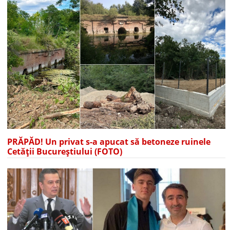
PRĂPĂD! Un privat s-a apucat să betoneze ruinele
Cetății Bucureștiului (FOTO)