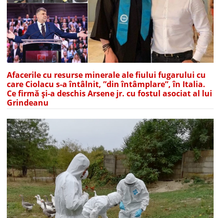
Afacerile cu resurse minerale ale fiului fugarului cu
care Ciolacu s-a întâlnit, ”din întâmplare”, în Italia.
Ce firmă și-a deschis Arsene jr. cu fostul asociat al lui
Grindeanu