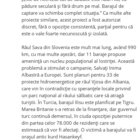
pădure seculară şi fără drum pe mal. Barajul de
captare va schimba complet situaţia.” Ca multe alte
proiecte similare, acest proiect a fost autorizat
discret, fără o opoziţie consistentă, parţial pentru că
este o vale foarte necunoscută şi izolată.
Râul Sava din Slovenia este mult mai lung, având 990
km, cu mai multe aşezări, dar 11 baraje propuse
ameninţă un nucleu populaţional al lostriţei. Această
problemă a stimulat o campanie, Salvaţi Inima
Albastră a Europei. Sunt planuri pentru 33 de
proiecte hidroenergetice pe râul Vjosa din Albania,
care vin în contradicţie cu speranţele locale privind
un parc naţional al râului sălbatic care să atragă
turiştii. În Turcia, barajul Ilisu este planificat pe Tigru.
Marea Britanie s-a retras de la finanţare, dar guvernul
turc continuă demersul, în ciuda opoziţiei puternice
din partea celor 78.000 de rezidenţi care se
estimează că vor fi afectaţi. O victimă a barajului va fi
oraşul antic kurd Hasankeyf.