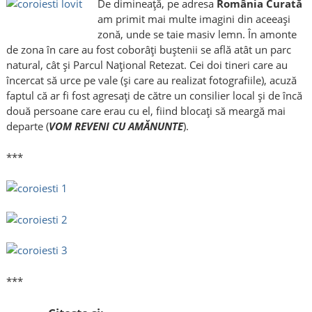
De dimineață, pe adresa
România Curată
am primit mai multe imagini din aceeași
zonă, unde se taie masiv lemn. În amonte
de zona în care au fost coborâți buștenii se află atât un parc
natural, cât și Parcul Național Retezat. Cei doi tineri care au
încercat să urce pe vale (și care au realizat fotografiile), acuză
faptul că ar fi fost agresați de către un consilier local și de încă
două persoane care erau cu el, fiind blocați să meargă mai
departe (
VOM REVENI CU AMĂNUNTE
).
***
***