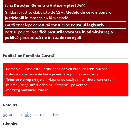
Scrie
Direcției Generale Anticorupție
(DGA)
Ghiduri practice elaborate de CSM:
Modele de cereri pentru
justițiabili
în materie civilă și penală
Caută orice lege dorești să consulți pe
Portalul legislativ
Posturi.gov.ro -
verifică posturile vacante în administrația
publică și sesizează-ne în caz de nereguli.
Publică pe România Curată!
România Curată este un site scris de voluntari, deschis oricărei
colaborări pe teme de bună guvernare și implicare civică.
Trimite-ne reportaje
din viața ta de cetățean, anchete, comentarii,
relatări, înregistrări video sau fotografii pe adresa
contact@romaniacurata.ro
.
Ghiduri
E-books