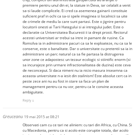
premiere pentru unul din ei, la statuie in Deva, iar celalalt a venit
sa-si laude complicele. Ei cred ca asemenea gainarii constituie
suficient praf in ochi ca sa-si spele imaginea si localnicii sa uite
de crimele de mediu la care sunt partasi. Este o jignire pentru
locuitorii onesti ai Tarii Hategului si ai intregului judet. Este o
declaratie ca Universitatea Bucuresti ii ia drept prosti. Rectorul
acestei universitati ar trebui sa intre in pamant de rusine. Ca
Romsilva ia in administrare pacuri ca sa le exploateze, nu ca sa le
conserve, este o banalitate. Dar o universitate cu pretentii sa ia in
administrare un parc natural ca sa fie partasa la distrugerea
unor zone ce adapostesc un tezaur ecologic si stiintific enorm (si
sa incurajeze prin urmare infractionalitatea de duzina) este ceva
de neconceput. Si daca nimeni nu ia nicio masura inseamna ca
aceasta universitate n-a iesit din stalinism! Este absolut cert ca in
peste zece ani nu au fost in stare sa faca un plan de
management pentru ca nu vor, pentru ca le convine aceasta
ambiguitate.
Reply
↓
Greuceanu
19 mai 2015 at 08:21
Observati cam cu ce tari ne aliniem: cu tari din Africa, cu China. Si
cu Macedonia, pentru ca si acolo este coruptie totala, dar acolo