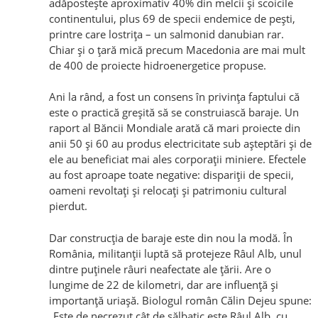
adăposteşte aproximativ 40% din melcii şi scoicile
continentului, plus 69 de specii endemice de peşti,
printre care lostriţa – un salmonid danubian rar.
Chiar şi o ţară mică precum Macedonia are mai mult
de 400 de proiecte hidroenergetice propuse.
Ani la rând, a fost un consens în privinţa faptului că
este o practică greşită să se construiască baraje. Un
raport al Băncii Mondiale arată că mari proiecte din
anii 50 şi 60 au produs electricitate sub aşteptări şi de
ele au beneficiat mai ales corporaţii miniere. Efectele
au fost aproape toate negative: dispariţii de specii,
oameni revoltaţi și relocaţi şi patrimoniu cultural
pierdut.
Dar construcţia de baraje este din nou la modă. În
România, militanţii luptă să protejeze Râul Alb, unul
dintre puţinele râuri neafectate ale ţării. Are o
lungime de 22 de kilometri, dar are influenţă şi
importanţă uriaşă. Biologul român Călin Dejeu spune:
„Este de necrezut cât de sălbatic este Râul Alb, cu