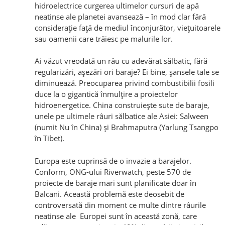
hidroelectrice curgerea ultimelor cursuri de apă
neatinse ale planetei avansează – în mod clar fără
consideraţie faţă de mediul înconjurător, vieţuitoarele
sau oamenii care trăiesc pe malurile lor.
Ai văzut vreodată un râu cu adevărat sălbatic, fără
regularizări, aşezări ori baraje? Ei bine, şansele tale se
diminuează. Preocuparea privind combustibilii fosili
duce la o gigantică înmulţire a proiectelor
hidroenergetice. China construieşte sute de baraje,
unele pe ultimele râuri sălbatice ale Asiei: Salween
(numit Nu în China) şi Brahmaputra (Yarlung Tsangpo
în Tibet).
Europa este cuprinsă de o invazie a barajelor.
Conform, ONG-ului Riverwatch, peste 570 de
proiecte de baraje mari sunt planificate doar în
Balcani. Această problemă este deosebit de
controversată din moment ce multe dintre râurile
neatinse ale Europei sunt în această zonă, care