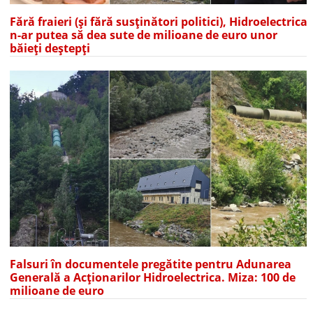
Fără fraieri (și fără susținători politici), Hidroelectrica
n-ar putea să dea sute de milioane de euro unor
băieți deștepți
Falsuri în documentele pregătite pentru Adunarea
Generală a Acționarilor Hidroelectrica. Miza: 100 de
milioane de euro