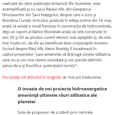
realizată de către publicația britanică
The Guardian
, este
exemplificată și cu cazul Râului Alb, din Geoparcul
Dinozaurilor din Țara Hațegului, despre care a scris și
România Curată. Articolul, publicat în ediția online din 16 mai,
arată că există o nouă frenezie în construcția de hidrocentrale,
deși un raport al Băncii Mondiale arată că cele construite în
anii 50 și 60 au produs curent electric sub așteptări și, de cele
mai multe ori, de ele au beneficiat doar corporațiile miniere.
Scriind despre Râul Alb, Kevin Rushby îl încadrează în
cadrul proiectelor ”care ameninţă să distrugă zonele sălbatice,
care nu-şi vor mai reveni niciodată şi vor pierde definitiv
şansa de a-şi fructifica potenţialul turistic”.
Aici puteți citi articolul în original
, iar mai jos traducerea.
O invazie de noi proiecte hidroenergetice
ameninţă ultimele râuri sălbatice ale
planetei
Sute de propuneri de a stăvili prin centrale