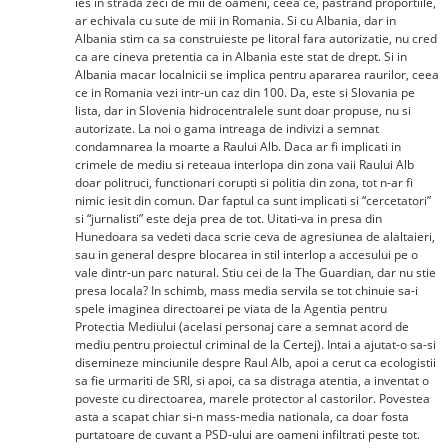
ies in strada zeci de mii de oameni, ceea ce, pastrand proportiile,
ar echivala cu sute de mii in Romania. Si cu Albania, dar in
Albania stim ca sa construieste pe litoral fara autorizatie, nu cred
ca are cineva pretentia ca in Albania este stat de drept. Si in
Albania macar localnicii se implica pentru apararea raurilor, ceea
ce in Romania vezi intr-un caz din 100. Da, este si Slovania pe
lista, dar in Slovenia hidrocentralele sunt doar propuse, nu si
autorizate. La noi o gama intreaga de indivizi a semnat
condamnarea la moarte a Raului Alb. Daca ar fi implicati in
crimele de mediu si reteaua interlopa din zona vaii Raului Alb
doar politruci, functionari corupti si politia din zona, tot n-ar fi
nimic iesit din comun. Dar faptul ca sunt implicati si “cercetatori”
si “jurnalisti” este deja prea de tot. Uitati-va in presa din
Hunedoara sa vedeti daca scrie ceva de agresiunea de alaltaieri,
sau in general despre blocarea in stil interlop a accesului pe o
vale dintr-un parc natural. Stiu cei de la The Guardian, dar nu stie
presa locala? In schimb, mass media servila se tot chinuie sa-i
spele imaginea directoarei pe viata de la Agentia pentru
Protectia Mediului (acelasi personaj care a semnat acord de
mediu pentru proiectul criminal de la Certej). Intai a ajutat-o sa-si
disemineze minciunile despre Raul Alb, apoi a cerut ca ecologistii
sa fie urmariti de SRI, si apoi, ca sa distraga atentia, a inventat o
poveste cu directoarea, marele protector al castorilor. Povestea
asta a scapat chiar si-n mass-media nationala, ca doar fosta
purtatoare de cuvant a PSD-ului are oameni infiltrati peste tot.