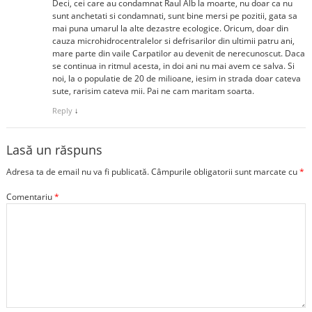
Deci, cei care au condamnat Raul Alb la moarte, nu doar ca nu
sunt anchetati si condamnati, sunt bine mersi pe pozitii, gata sa
mai puna umarul la alte dezastre ecologice. Oricum, doar din
cauza microhidrocentralelor si defrisarilor din ultimii patru ani,
mare parte din vaile Carpatilor au devenit de nerecunoscut. Daca
se continua in ritmul acesta, in doi ani nu mai avem ce salva. Si
noi, la o populatie de 20 de milioane, iesim in strada doar cateva
sute, rarisim cateva mii. Pai ne cam maritam soarta.
Reply
↓
Lasă un răspuns
Adresa ta de email nu va fi publicată.
Câmpurile obligatorii sunt marcate cu
*
Comentariu
*