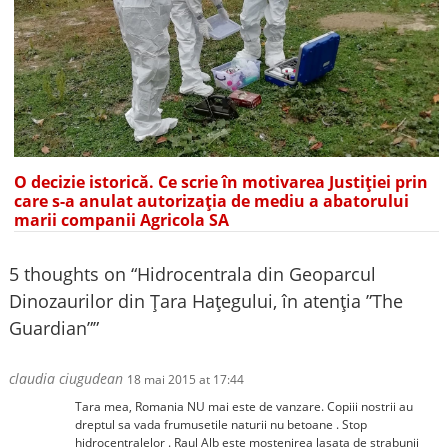
O decizie istorică. Ce scrie în motivarea Justiției prin
care s-a anulat autorizația de mediu a abatorului
marii companii Agricola SA
5 thoughts on “
Hidrocentrala din Geoparcul
Dinozaurilor din Țara Hațegului, în atenția ”The
Guardian”
”
claudia ciugudean
18 mai 2015 at 17:44
Tara mea, Romania NU mai este de vanzare. Copiii nostrii au
dreptul sa vada frumusetile naturii nu betoane . Stop
hidrocentralelor . Raul Alb este mostenirea lasata de strabunii