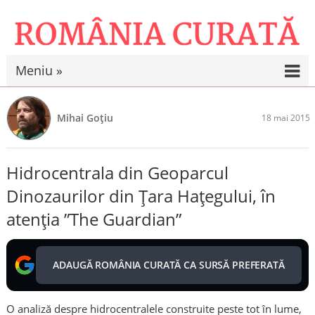
Meniu »
Mihai Goțiu
18 mai 2015
Hidrocentrala din Geoparcul
Dinozaurilor din Țara Hațegului, în
atenția ”The Guardian”
ADAUGĂ ROMÂNIA CURATĂ CA SURSĂ PREFERATĂ
O analiză despre hidrocentralele construite peste tot în lume,