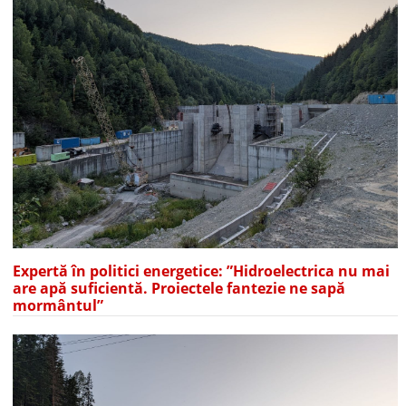
Expertă în politici energetice: ”Hidroelectrica nu mai
are apă suficientă. Proiectele fantezie ne sapă
mormântul”