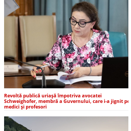
Revoltă publică uriașă împotriva avocatei
Schweighofer, membră a Guvernului, care i-a jignit pe
medici și profesori