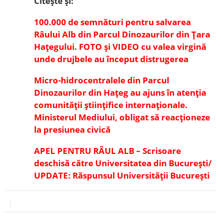
Citește și:
100.000 de semnături pentru salvarea
Râului Alb din Parcul Dinozaurilor din Țara
Hațegului. FOTO și VIDEO cu valea virgină
unde drujbele au început distrugerea
Micro-hidrocentralele din Parcul
Dinozaurilor din Hațeg au ajuns în atenția
comunității științifice internaționale.
Ministerul Mediului, obligat să reacționeze
la presiunea civică
APEL PENTRU RÂUL ALB – Scrisoare
deschisă către Universitatea din București/
UPDATE: Răspunsul Universității București