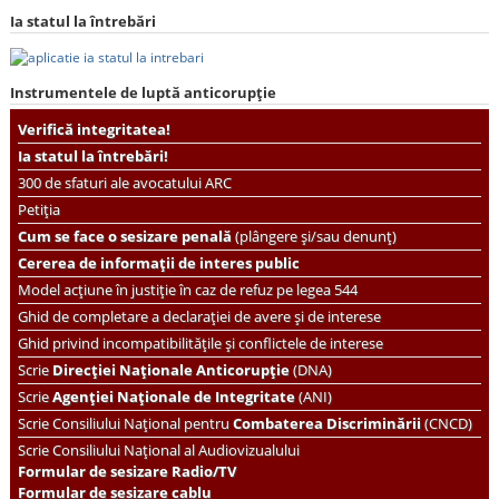
Ia statul la întrebări
Instrumentele de luptă anticorupție
Verifică integritatea!
Ia statul la întrebări!
300 de sfaturi ale avocatului ARC
Petiția
Cum se face o sesizare penală
(plângere și/sau denunț)
Cererea de informații de interes public
Model acțiune în justiție în caz de refuz pe legea 544
Ghid de completare a declarației de avere și de interese
Ghid privind incompatibilitățile și conflictele de interese
Scrie
Direcției Naționale Anticorupție
(DNA)
Scrie
Agenției Naționale de Integritate
(ANI)
Scrie
Consiliului Național pentru
Combaterea Discriminării
(CNCD)
Scrie Consiliului Național al Audiovizualului
Formular de sesizare Radio/TV
Formular de sesizare cablu