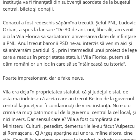
instituția va fi finanţată din subvenţii acordate de la bugetul
central, bilete și donații.
Conacul a fost redeschis săpămîna trecută. Șeful PNL, Ludovic
Orban, a spus la lansare ”De 30 de ani, noi, liberalii, am venit
aici la Vila Florica să sărbătorim aniversarea datei de înființare
a PNL. Anul trecut baronii PSD ne-au interzis să venim aici și
să aniversăm partidul. Și, prin intermediul unui proiect de lege
care a readus în proprietatea statului Vila Florica, putem să
dăm românilor un loc în care să se întâlnească cu istoria”.
Foarte impresionant, dar e fake news.
Vila era deja în proprietatea statului, că și județul e stat, de
asta ma îndoiesc că aceia care au trecut Belina de la guvernul
central la județ vor fi condamnați de vreo instanță. Nu e o o
crimă să muți patrimoniul de la guvernul central la cel local, și
nici invers. Dar sensul care e? Vila a fost cumpărată de
Ministerul Culturii, pesedist, demersurile le-au făcut Vulpescu
și Romașcanu. CJ Argeș aparține azi unora, mîine altora, cine
știe. Consiiliile județene au acces la fonduri, inclusiv europene,