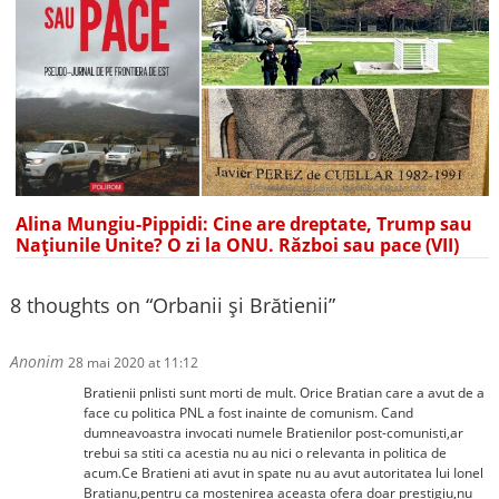
Alina Mungiu-Pippidi: Cine are dreptate, Trump sau
Națiunile Unite? O zi la ONU. Război sau pace (VII)
8 thoughts on “
Orbanii și Brătienii
”
Anonim
28 mai 2020 at 11:12
Bratienii pnlisti sunt morti de mult. Orice Bratian care a avut de a
face cu politica PNL a fost inainte de comunism. Cand
dumneavoastra invocati numele Bratienilor post-comunisti,ar
trebui sa stiti ca acestia nu au nici o relevanta in politica de
acum.Ce Bratieni ati avut in spate nu au avut autoritatea lui Ionel
Bratianu,pentru ca mostenirea aceasta ofera doar prestigiu,nu