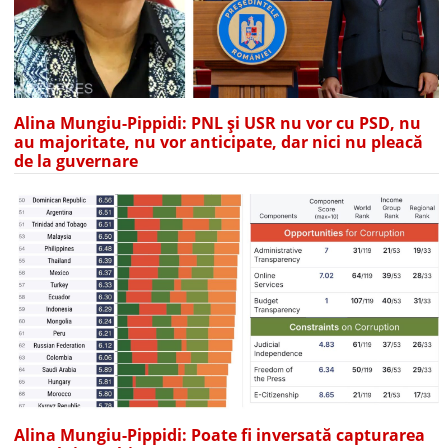
Alina Mungiu-Pippidi: PNL și USR nu vor cu PSD, nu
au majoritate, nu vor anticipate, dar nici nu pleacă
de la guvernare
Alina Mungiu-Pippidi: Poate fi inversată capturarea