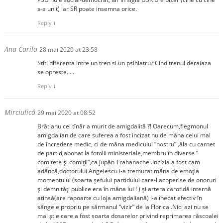
s-a unit) iar SR poate insemna orice.
Reply
↓
Ana Carila
28 mai 2020 at 23:58
Stiti diferenta intre un tren si un psihiatru? Cind trenul deraiaza
se opreste…..
Reply
↓
Mirciulică
29 mai 2020 at 08:52
Brătianu cel tînăr a murit de amigdalită ?! Oarecum,flegmonul
amigdalian de care suferea a fost incizat nu de mâna celui mai
de încredere medic, ci de mâna medicului “nostru” ,ăla cu carnet
de partid,abonat la fotolii ministeriale,membru în diverse ”
comitete şi comiţii”,ca jupân Trahanache .Incizia a fost cam
adâncă,doctorului Angelescu i-a tremurat mâna de emoţia
momentului (soarta şefului partidului care-l acoperise de onoruri
şi demnităţi publice era în mâna lui ! ) şi artera carotidă internă
atinsă(are rapoarte cu loja amigdaliană) l-a înecat efectiv în
sângele propriu pe sărmanul “vizir” de la Florica .Nici azi nu se
mai ştie care a fost soarta dosarelor privind reprimarea răscoalei