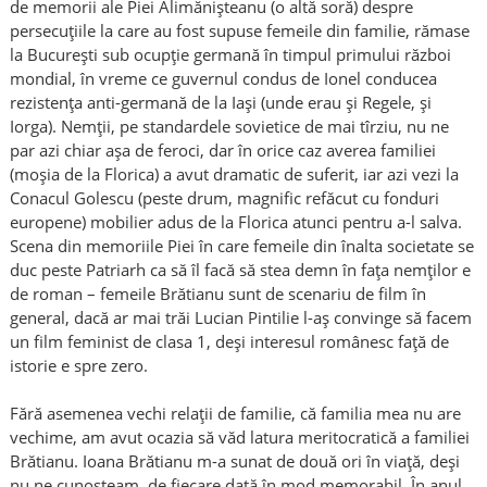
de memorii ale Piei Alimănișteanu (o altă soră) despre
persecuțiile la care au fost supuse femeile din familie, rămase
la București sub ocupție germană în timpul primului război
mondial, în vreme ce guvernul condus de Ionel conducea
rezistența anti-germană de la Iași (unde erau și Regele, și
Iorga). Nemții, pe standardele sovietice de mai tîrziu, nu ne
par azi chiar așa de feroci, dar în orice caz averea familiei
(moșia de la Florica) a avut dramatic de suferit, iar azi vezi la
Conacul Golescu (peste drum, magnific refăcut cu fonduri
europene) mobilier adus de la Florica atunci pentru a-l salva.
Scena din memoriile Piei în care femeile din înalta societate se
duc peste Patriarh ca să îl facă să stea demn în fața nemților e
de roman – femeile Brătianu sunt de scenariu de film în
general, dacă ar mai trăi Lucian Pintilie l-aș convinge să facem
un film feminist de clasa 1, deși interesul românesc față de
istorie e spre zero.
Fără asemenea vechi relații de familie, că familia mea nu are
vechime, am avut ocazia să văd latura meritocratică a familiei
Brătianu. Ioana Brătianu m-a sunat de două ori în viață, deși
nu ne cunoșteam, de fiecare dată în mod memorabil. În anul