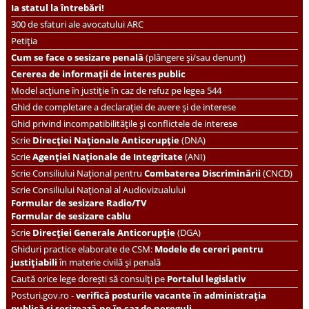
Ia statul la întrebări!
300 de sfaturi ale avocatului ARC
Petiția
Cum se face o sesizare penală
(plângere și/sau denunț)
Cererea de informații de interes public
Model acțiune în justiție în caz de refuz pe legea 544
Ghid de completare a declarației de avere și de interese
Ghid privind incompatibilitățile și conflictele de interese
Scrie
Direcției Naționale Anticorupție
(DNA)
Scrie
Agenției Naționale de Integritate
(ANI)
Scrie
Consiliului Național pentru
Combaterea Discriminării
(CNCD)
Scrie Consiliului Național al Audiovizualului
Formular de sesizare Radio/TV
Formular de sesizare cablu
Scrie
Direcției Generale Anticorupție
(DGA)
Ghiduri practice elaborate de CSM:
Modele de cereri pentru
justițiabili
în materie civilă și penală
Caută orice lege dorești să consulți pe
Portalul legislativ
Posturi.gov.ro -
verifică posturile vacante în administrația
publică și sesizează-ne în caz de nereguli.