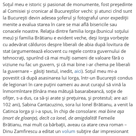
Soțul meu e istoric și pasionat de monumente, fost președinte
al Comisiei și cronicar al Bucureștilor vechi: și atunci cînd sunt
la București devin adesea șoferul și fotograful unor expediții
menite a evalua starea în care se mai află bisericile sau
conacele noastre. Relația dintre familia Iorga (bunicul soțului
meu) și familia Brătianu e evident veche, deși Iorga vorbește
cu adevărat călduros despre liberali de abia după lovitura de
stat (argumentează elocvent cu regele contra guvernului de
tehnocrați, spunînd că mai mulți oameni de valoare fără o
viziune nu fac un guvern, și că mai bine i-ar chema pe liberali
la guvernare – găsiți textul, inedit,
aici
). Soțul meu mi-a
povestit că după asasinarea lui Iorga, într-un București condus
de legionari în care puțini oameni au avut curajul să vină la
înmormîntare (tînăra mea mătușă basarabeancă, soție de
ofițer, s-a dus, ca să-și arate și prețuirea, și protestul; are azi
102 ani), Sabina Cantacuzino, sora lui Ionel Brătianu, a venit la
Catinca Iorga și i-a spus, în chip de consolare:
mai bine așa
(mort de gloanțe), decît ca Ionel, de amigdalită
! Femeile
Brătianu, mai mult ca bărbații, aveau ca atare ceva roman –
Dinu Zamfirescu a editat un
volum
subțire dar impresionant