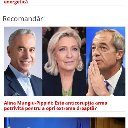
energetică
Recomandări
Alina Mungiu-Pippidi: Este anticorupția arma
potrivită pentru a opri extrema dreaptă?