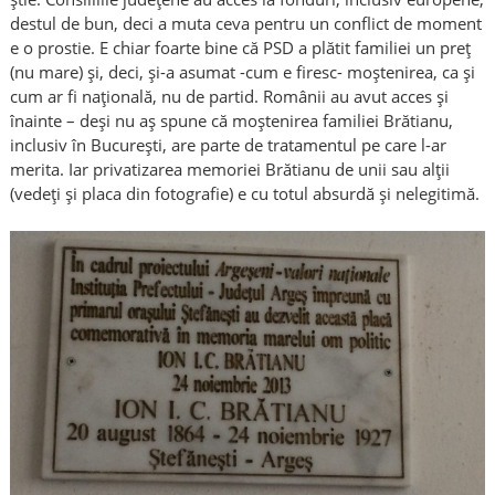
destul de bun, deci a muta ceva pentru un conflict de moment
e o prostie. E chiar foarte bine că PSD a plătit familiei un preț
(nu mare) și, deci, și-a asumat -cum e firesc- moștenirea, ca și
cum ar fi națională, nu de partid. Românii au avut acces și
înainte – deși nu aș spune că moștenirea familiei Brătianu,
inclusiv în București, are parte de tratamentul pe care l-ar
merita. Iar privatizarea memoriei Brătianu de unii sau alții
(vedeți și placa din fotografie) e cu totul absurdă și nelegitimă.