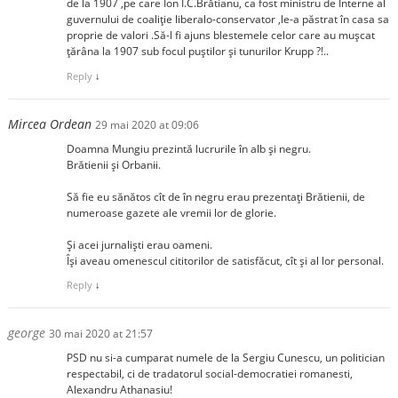
de la 1907 ,pe care Ion I.C.Brătianu, ca fost ministru de Interne al
guvernului de coaliţie liberalo-conservator ,le-a păstrat în casa sa
proprie de valori .Să-l fi ajuns blestemele celor care au muşcat
ţărâna la 1907 sub focul puştilor şi tunurilor Krupp ?!..
Reply
↓
Mircea Ordean
29 mai 2020 at 09:06
Doamna Mungiu prezintă lucrurile în alb și negru.
Brătienii și Orbanii.
Să fie eu sănătos cît de în negru erau prezentați Brătienii, de
numeroase gazete ale vremii lor de glorie.
Și acei jurnaliști erau oameni.
Își aveau omenescul cititorilor de satisfăcut, cît și al lor personal.
Reply
↓
george
30 mai 2020 at 21:57
PSD nu si-a cumparat numele de la Sergiu Cunescu, un politician
respectabil, ci de tradatorul social-democratiei romanesti,
Alexandru Athanasiu!