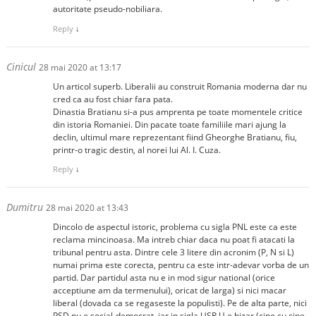
autoritate pseudo-nobiliara.
Reply
↓
Cinicul
28 mai 2020 at 13:17
Un articol superb. Liberalii au construit Romania moderna dar nu
cred ca au fost chiar fara pata.
Dinastia Bratianu si-a pus amprenta pe toate momentele critice
din istoria Romaniei. Din pacate toate familiile mari ajung la
declin, ultimul mare reprezentant fiind Gheorghe Bratianu, fiu,
printr-o tragic destin, al norei lui Al. I. Cuza.
Reply
↓
Dumitru
28 mai 2020 at 13:43
Dincolo de aspectul istoric, problema cu sigla PNL este ca este
reclama mincinoasa. Ma intreb chiar daca nu poat fi atacati la
tribunal pentru asta. Dintre cele 3 litere din acronim (P, N si L)
numai prima este corecta, pentru ca este intr-adevar vorba de un
partid. Dar partidul asta nu e in mod sigur national (orice
acceptiune am da termenului), oricat de larga) si nici macar
liberal (dovada ca se regaseste la populisti). Pe de alta parte, nici
PSD nu e social-democrat, iar in sigla USR U e bizar (cine cu cine