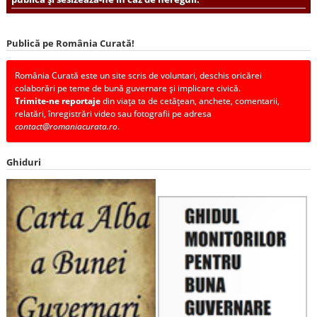
Publică pe România Curată!
România Curată este un site scris de voluntari, deschis oricărei
colaborări pe teme de bună guvernare și implicare civică.
Trimite-ne reportaje
din viața ta de cetățean, anchete, comentarii,
relatări, înregistrări video sau fotografii pe adresa
contact@romaniacurata.ro
.
Ghiduri