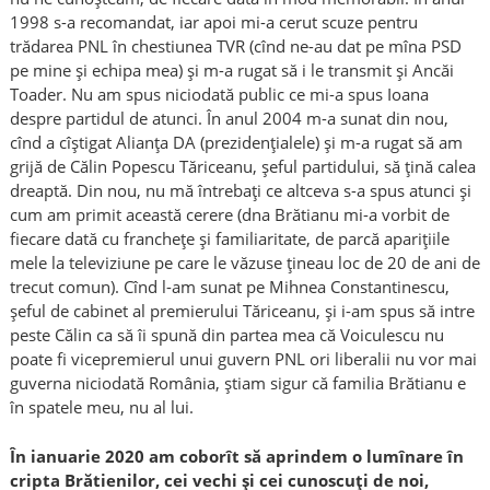
1998 s-a recomandat, iar apoi mi-a cerut scuze pentru
trădarea PNL în chestiunea TVR (cînd ne-au dat pe mîna PSD
pe mine și echipa mea) și m-a rugat să i le transmit și Ancăi
Toader. Nu am spus niciodată public ce mi-a spus Ioana
despre partidul de atunci. În anul 2004 m-a sunat din nou,
cînd a cîștigat Alianța DA (prezidențialele) și m-a rugat să am
grijă de Călin Popescu Tăriceanu, șeful partidului, să țină calea
dreaptă. Din nou, nu mă întrebați ce altceva s-a spus atunci și
cum am primit această cerere (dna Brătianu mi-a vorbit de
fiecare dată cu franchețe și familiaritate, de parcă aparițiile
mele la televiziune pe care le văzuse țineau loc de 20 de ani de
trecut comun). Cînd l-am sunat pe Mihnea Constantinescu,
șeful de cabinet al premierului Tăriceanu, și i-am spus să intre
peste Călin ca să îi spună din partea mea că Voiculescu nu
poate fi vicepremierul unui guvern PNL ori liberalii nu vor mai
guverna niciodată România, știam sigur că familia Brătianu e
în spatele meu, nu al lui.
În ianuarie 2020 am coborît să aprindem o lumînare în
cripta Brătienilor, cei vechi și cei cunoscuți de noi,