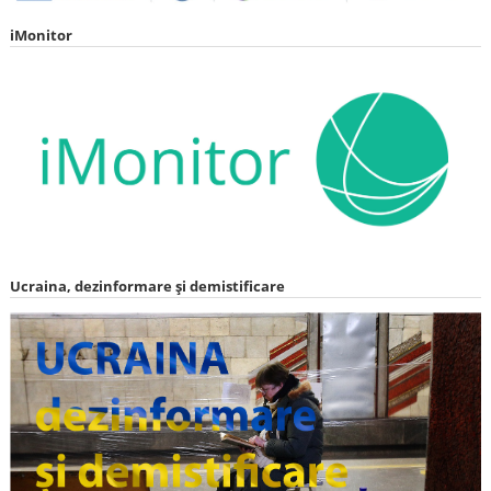
iMonitor
Ucraina, dezinformare și demistificare