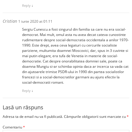
Reply
↓
Cristian
1 iunie 2020 at 01:11
Sergiu Cunescu a fost singurul din familia sa care nu era social-
democrat. Mai mult, omul asta nu avea decat cateva cunostinte
rudimentare despre social-democratia occidentala a anilor 1970-
1990. Este drept, avea ceva legaturi cu cercurile socialiste
pariziene, multumita doamnei Moscovici, dar, spus in 3 cuvinte si
mai putin elegant, era tufa de Venetia in materie de social-
democratie. Cat despre onorabilitatea domniei sale, poate ca
doamna Mungiu si-ar schimba opinia daca ar incerca sa vada cat
din ajutoarele trimise PSDR-ului in 1990 din partea socialistilor
francezi si a social-democratilor germani au ajuns efectiv la
social-democratii romani.
Reply
↓
Lasă un răspuns
Adresa ta de email nu va fi publicată.
Câmpurile obligatorii sunt marcate cu
*
Comentariu
*