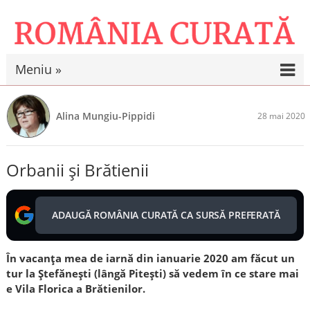
Meniu »
Alina Mungiu-Pippidi
28 mai 2020
Orbanii și Brătienii
ADAUGĂ ROMÂNIA CURATĂ CA SURSĂ PREFERATĂ
În vacanța mea de iarnă din ianuarie 2020 am făcut un
tur la Ștefănești (lâ
ngă Pitești) să vedem în ce stare mai
e Vila Florica a Brătienilor.