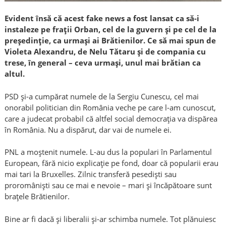
Evident însă că acest fake news a fost lansat ca să-i
instaleze pe frații Orban, cel de la guvern și pe cel de la
președinție, ca urmași ai Brătienilor. Ce să mai spun de
Violeta Alexandru, de Nelu Tătaru și de compania cu
trese, în general – ceva urmași, unul mai brătian ca
altul.
PSD și-a cumpărat numele de la Sergiu Cunescu, cel mai
onorabil politician din România veche pe care l-am cunoscut,
care a judecat probabil că altfel social democrația va dispărea
în România. Nu a dispărut, dar vai de numele ei.
PNL a moștenit numele. L-au dus la populari în Parlamentul
European, fără nicio explicație pe fond, doar că popularii erau
mai tari la Bruxelles. Zilnic transferă pesediști sau
proromâniști sau ce mai e nevoie – mari și încăpătoare sunt
brațele Brătienilor.
Bine ar fi dacă și liberalii și-ar schimba numele. Tot plănuiesc