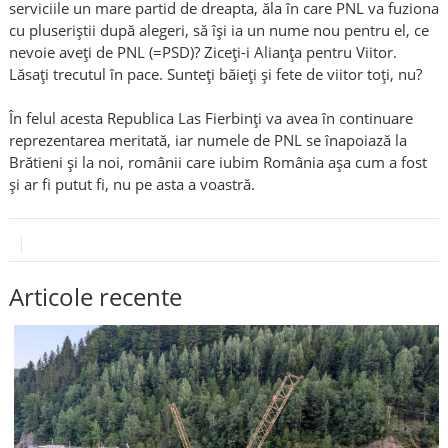
serviciile un mare partid de dreapta, ăla în care PNL va fuziona
cu pluseriștii după alegeri, să își ia un nume nou pentru el, ce
nevoie aveți de PNL (=PSD)? Ziceți-i Alianța pentru Viitor.
Lăsați trecutul în pace. Sunteți băieți și fete de viitor toți, nu?
În felul acesta Republica Las Fierbinți va avea în continuare
reprezentarea meritată, iar numele de PNL se înapoiază la
Brătieni și la noi, românii care iubim România așa cum a fost
și ar fi putut fi, nu pe asta a voastră.
Articole recente