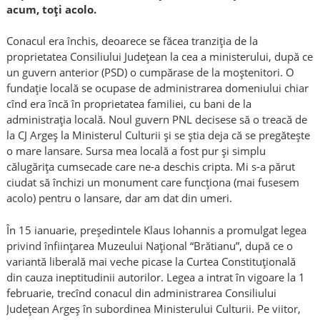
acum, toți acolo.
Conacul era închis, deoarece se făcea tranziția de la
proprietatea Consiliului Județean la cea a ministerului, după ce
un guvern anterior (PSD) o cumpărase de la moștenitori. O
fundație locală se ocupase de administrarea domeniului chiar
cînd era încă în proprietatea familiei, cu bani de la
administrația locală. Noul guvern PNL decisese să o treacă de
la CJ Argeș la Ministerul Culturii și se știa deja că se pregătește
o mare lansare. Sursa mea locală a fost pur și simplu
călugărița cumsecade care ne-a deschis cripta. Mi s-a părut
ciudat să închizi un monument care funcționa (mai fusesem
acolo) pentru o lansare, dar am dat din umeri.
În 15 ianuarie, preşedintele Klaus Iohannis a promulgat legea
privind înfiinţarea Muzeului Naţional “Brătianu”, după ce o
variantă liberală mai veche picase la Curtea Constituțională
din cauza ineptitudinii autorilor. Legea a intrat în vigoare la 1
februarie, trecînd conacul din administrarea Consiliului
Judeţean Argeş în subordinea Ministerului Culturii. Pe viitor,