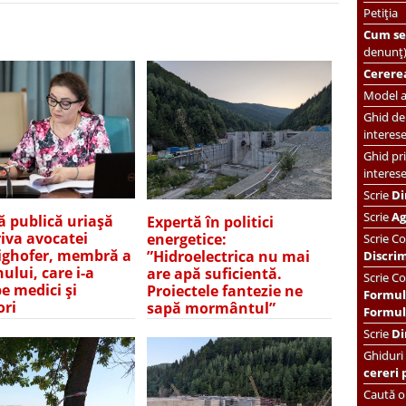
Petiția
Cum se 
denunț
Cererea
Model ac
Ghid de 
interes
Ghid pri
interes
Scrie
Di
Scrie
Ag
ă publică uriașă
Expertă în politici
iva avocatei
energetice:
Scrie
Co
ghofer, membră a
”Hidroelectrica nu mai
Discri
ului, care i-a
are apă suficientă.
Scrie Co
pe medici și
Proiectele fantezie ne
Formul
ori
sapă mormântul”
Formula
Scrie
Di
Ghiduri
cereri 
Caută or