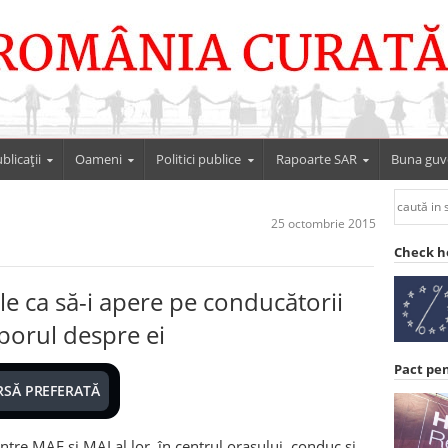
blicații
Oameni
Politici publice
Rapoarte SAR
Buna guv
25 octombrie 2015
Check h
le ca să-i apere pe conducătorii
porul despre ei
Pact pe
RSĂ PREFERATĂ
intre MAE si MAI al lor, în centrul orasului, conduc și