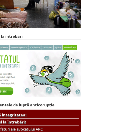
 la întrebări
entele de luptă anticorupție
ă integritatea!
ul la întrebări!
faturi ale avocatului ARC