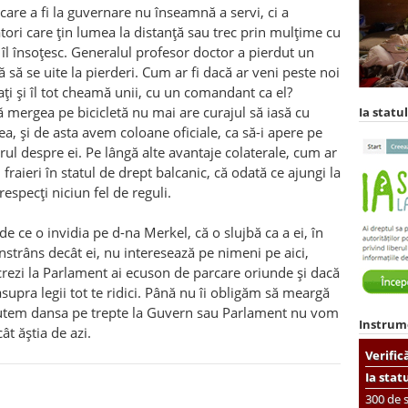
 care a fi la guvernare nu înseamnă a servi, ci a
ori care țin lumea la distanță sau trec prin mulțime cu
re îl însoțesc. Generalul profesor doctor a pierdut un
ă să se uite la pierderi. Cum ar fi dacă ar veni peste noi
ți și îl tot cheamă unii, cu un comandant ca el?
 mergea pe bicicletă nu mai are curajul să iasă cu
Ia statul
ea, și de asta avem coloane oficiale, ca să-i apere pe
ul despre ei. Pe lângă alte avantaje colaterale, cum ar
u fraieri în statul de drept balcanic, că odată ce ajungi la
especți niciun fel de reguli.
e ce o invidia pe d-na Merkel, că o slujbă ca a ei, în
onstrâns decât ei, nu interesează pe nimeni pe aici,
ucrezi la Parlament ai ecuson de parcare oriunde și dacă
upra legii tot te ridici. Până nu îi obligăm să meargă
 putem dansa pe trepte la Guvern sau Parlament nu vom
Instrum
ât ăștia de azi.
Verific
Ia stat
300 de s