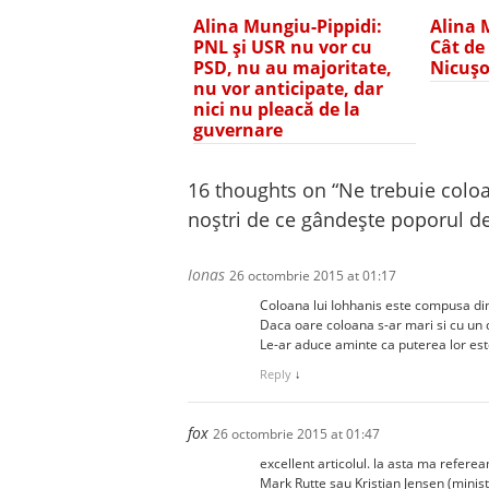
Alina Mungiu-Pippidi:
Alina 
PNL și USR nu vor cu
Cât de
PSD, nu au majoritate,
Nicușo
nu vor anticipate, dar
nici nu pleacă de la
guvernare
16 thoughts on “
Ne trebuie coloa
noștri de ce gândește poporul de
Ionas
26 octombrie 2015 at 01:17
Coloana lui Iohhanis este compusa din 
Daca oare coloana s-ar mari si cu un d
Le-ar aduce aminte ca puterea lor este
Reply
↓
fox
26 octombrie 2015 at 01:47
excellent articolul. la asta ma referea
Mark Rutte sau Kristian Jensen (mini