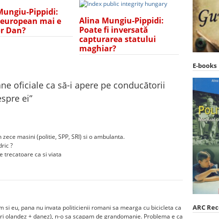
Mungiu-Pippidi:
Alina Mungiu-Pippidi:
 european mai e
Poate fi inversată
r Dan?
capturarea statului
maghiar?
E-books
ne oficiale ca să-i apere pe conducătorii
spre ei
”
zece masini (politie, SPP, SRI) si o ambulanta.
ric ?
 trecatoare ca si viata
ARC Re
m si eu, pana nu invata politicienii romani sa mearga cu bicicleta ca
stri olandez + danez), n-o sa scapam de grandomanie. Problema e ca