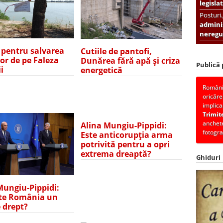
legislat
Posturi
adminis
neregul
e pentru salvarea
Cutiile de pantofi,
lor de pe Faleza
Dunărea fără apă și criza
Publică
i
energetică
România
oricăre
implica
Trimit
anchete
Alina Mungiu-Pippidi:
fotogra
Este anticorupția arma
potrivită pentru a opri
extrema dreaptă?
Ghiduri
Mungiu-Pippidi:
te România un
e drept?