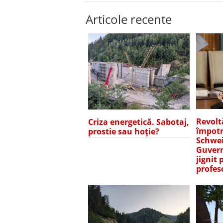
Articole recente
Revolt
Criza energetică. Sabotaj,
împotr
prostie sau hoție?
Schwei
Guvern
jignit 
profes