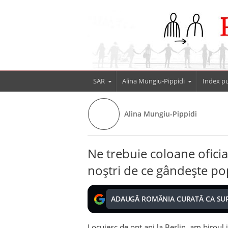
SAR
Alina Mungiu-Pippidi
Index pu
Alina Mungiu-Pippidi
Ne trebuie coloane oficia
noștri de ce gândește po
ADAUGĂ ROMÂNIA CURATĂ CA SU
Locuiesc de opt ani la Berlin, am biroul 