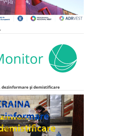
r
 dezinformare și demistificare