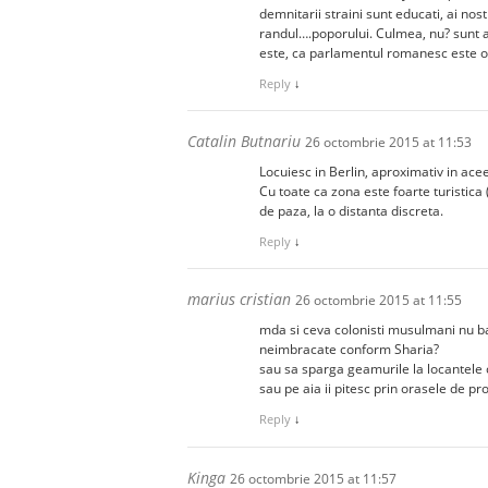
demnitarii straini sunt educati, ai nost
randul….poporului. Culmea, nu? sunt ai 
este, ca parlamentul romanesc este og
Reply
↓
Catalin Butnariu
26 octombrie 2015 at 11:53
Locuiesc in Berlin, aproximativ in acee
Cu toate ca zona este foarte turistica
de paza, la o distanta discreta.
Reply
↓
marius cristian
26 octombrie 2015 at 11:55
mda si ceva colonisti musulmani nu ba
neimbracate conform Sharia?
sau sa sparga geamurile la locantele 
sau pe aia ii pitesc prin orasele de pro
Reply
↓
Kinga
26 octombrie 2015 at 11:57