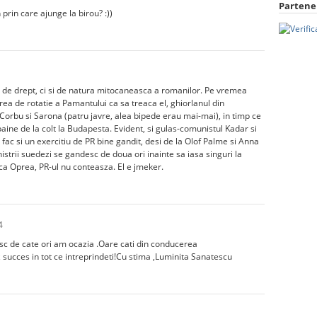
Partener
rin care ajunge la birou? :))
ul de drept, ci si de natura mitocaneasca a romanilor. Pe vremea
a de rotatie a Pamantului ca sa treaca el, ghiorlanul din
u Corbu si Sarona (patru javre, alea bipede erau mai-mai), in timp ce
aine de la colt la Budapesta. Evident, si gulas-comunistul Kadar si
ac si un exercitiu de PR bine gandit, desi de la Olof Palme si Anna
istrii suedezi se gandesc de doua ori inainte sa iasa singuri la
ca Oprea, PR-ul nu conteasza. El e jmeker.
4
resc de cate ori am ocazia .Oare cati din conducerea
z succes in tot ce intreprindeti!Cu stima ,Luminita Sanatescu