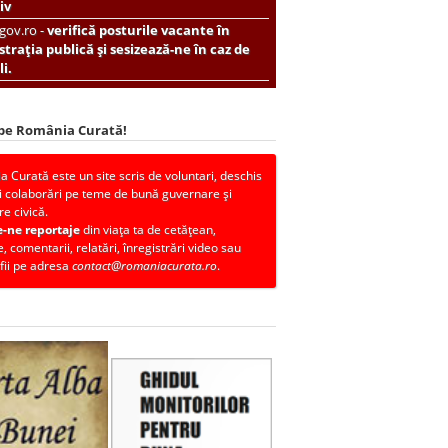
iv
.gov.ro -
verifică posturile vacante în
trația publică și sesizează-ne în caz de
i.
 pe România Curată!
 Curată este un site scris de voluntari, deschis
i colaborări pe teme de bună guvernare și
re civică.
e-ne reportaje
din viața ta de cetățean,
, comentarii, relatări, înregistrări video sau
fii pe adresa
contact@romaniacurata.ro
.