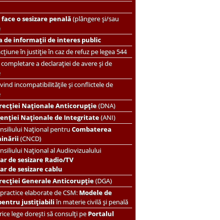
face o sesizare penală
(plângere și/sau
)
 de informații de interes public
țiune în justiție în caz de refuz pe legea 544
completare a declarației de avere și de
e
vind incompatibilitățile și conflictele de
e
recției Naționale Anticorupție
(DNA)
enției Naționale de Integritate
(ANI)
nsiliului Național pentru
Combaterea
minării
(CNCD)
nsiliului Național al Audiovizualului
ar de sesizare Radio/TV
r de sesizare cablu
recției Generale Anticorupție
(DGA)
 practice elaborate de CSM:
Modele de
pentru justițiabili
în materie civilă și penală
ice lege dorești să consulți pe
Portalul