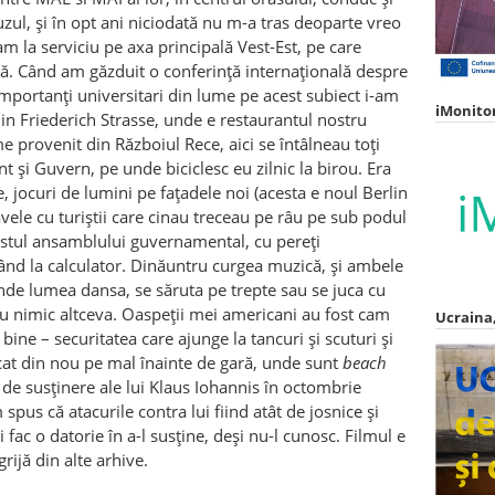
zul, și în opt ani niciodată nu m-a tras deoparte vreo
am la serviciu pe axa principală Vest-Est, pe care
ă. Când am găzduit o conferință internațională despre
 importanți universitari din lume pe acest subiect i-am
iMonito
din Friederich Strasse, unde e restaurantul nostru
provenit din Războiul Rece, aici se întâlneau toți
 și Guvern, pe unde biciclesc eu zilnic la birou. Era
e, jocuri de lumini pe fațadele noi (acesta e noul Berlin
ele cu turiștii care cinau treceau pe râu pe sub podul
estul ansamblului guvernamental, cu pereți
crând la calculator. Dinăuntru curgea muzică, și ambele
nde lumea dansa, se săruta pe trepte sau se juca cu
au nimic altceva. Oaspeții mei americani au fost cam
Ucraina,
bine – securitatea care ajunge la tancuri și scuturi și
at din nou pe mal înainte de gară, unde sunt
beach
e susținere ale lui Klaus Iohannis în octombrie
spus că atacurile contra lui fiind atât de josnice și
i fac o datorie în a-l susține, deși nu-l cunosc. Filmul e
rijă din alte arhive.