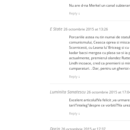
Nu are d-na Merkel un canal subteran p
Reply
↓
E State
26 octombrie 2015 at 13:26
Porcariile astea nu tin numai de stat
comunismului, Ceasca oprea si miscare
Scornicesti, cu Leana lu’ Briceag si c
kadar bacsi mergea cu plasa sa-si ia p
actualmente, premierul olandez Rutte f
Lindh incoace, cred ca premierii si min
cumparaturi. . Dar, pentru un ghertoi 
Reply
↓
Luminita Sanatescu
26 octombrie 2015 at 17:0
Excelent articolul!Va felicit ,va urma
tarii”inteleg”despre ce vorbiti?!Va ure
Reply
↓
Dorin
26 octombrie 2015 at 17:37