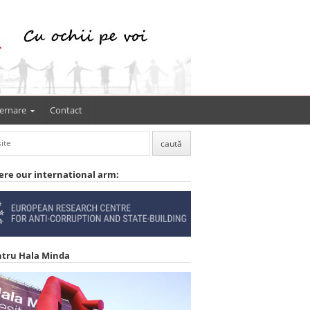
ernare
Contact
ere our international arm:
ntru Hala Minda