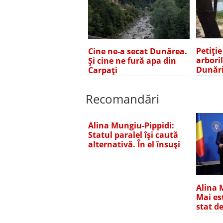
Petiți
Cine ne-a secat Dunărea.
arbori
Și cine ne fură apa din
Dunări
Carpați
Recomandări
Alina Mungiu-Pippidi:
Statul paralel își caută
alternativă. În el însuși
Alina 
Mai es
stat d