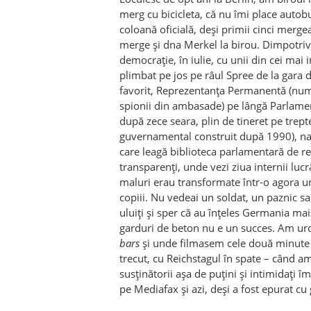
merg cu bicicleta, că nu îmi place autobu
coloană oficială, deși primii cinci merge
merge și dna Merkel la birou. Dimpotriv
democrație, în iulie, cu unii din cei mai
plimbat pe jos pe râul Spree de la gara 
favorit, Reprezentanța Permanentă (nume 
spionii din ambasade) pe lângă Parlament
după zece seara, plin de tineret pe trept
guvernamental construit după 1990), nav
care leagă biblioteca parlamentară de r
transparenți, unde vezi ziua internii lu
maluri erau transformate într-o agora u
copiii. Nu vedeai un soldat, un paznic s
uluiți și sper că au înțeles Germania mai 
garduri de beton nu e un succes. Am urc
bars
și unde filmasem cele două minute d
trecut, cu Reichstagul în spate – când am 
susținătorii așa de puțini și intimidați îm
pe Mediafax și azi, deși a fost epurat cu g