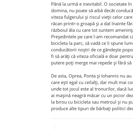
Până la urmă e inevitabil. O societate în
domina, nu poate să aibă decât conducăt
viteza fulgerului și riscul vieții celor ca
răcan printr-o groapă și a dat înainte făr
războiul ăla cu care tot suntem amenința
Președintele pe care l-am recomandat că
bicicleta la parc, să vadă ce îi spune lum
conducătorii noștri de ce gândește popor
fi să arăți că viteza oficială e doar pentr
putere poți merge mai repede și fără să r
De asta, Oprea, Ponta și Iohannis nu au d
care ești egal cu ceilalți, dar mult mai c
unde tot jocul este al tronurilor, dacă l
ai mașină neagră măcar cu un picior deas
la birou cu bicicleta sau metroul și nu
produce alte tipuri de bărbați politici dec