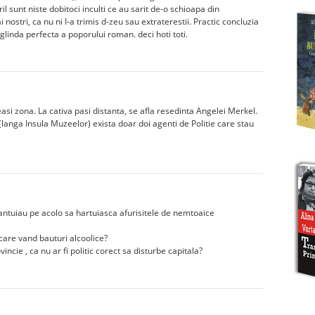
ril sunt niste dobitoci inculti ce au sarit de-o schioapa din
nostri, ca nu ni I-a trimis d-zeu sau extraterestii. Practic concluzia
linda perfecta a poporului roman. deci hoti toti.
asi zona. La cativa pasi distanta, se afla resedinta Angelei Merkel.
 (langa Insula Muzeelor) exista doar doi agenti de Politie care stau
ntuiau pe acolo sa hartuiasca afurisitele de nemtoaice
care vand bauturi alcoolice?
vincie , ca nu ar fi politic corect sa disturbe capitala?