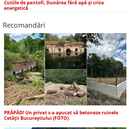
Cutiile de pantofi, Dunărea fără apă și criza
energetică
Recomandări
PRĂPĂD! Un privat s-a apucat să betoneze ruinele
Cetății Bucureștiului (FOTO)