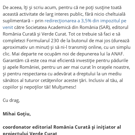
De aceea, îți și scriu acum, pentru că ne poți susține toată
această activitate de larg interes public, fără nicio cheltuială
suplimentară – prin
redirecționarea a 3,5% din impozitul pe
venit
către Societatea Academică din România (SAR), editorul
România Curată și Verde Curat. Tot ce trebuie să faci e să
completezi Formularul 230 de la butonul de mai jos (durează
aproximativ un minut) și să ni-l transmiți online, cu un simplu
clic. Mai departe ne ocupăm noi de depunerea lui la ANAF.
Garantăm că este cea mai eficientă investiție pentru pădurile
și apele României, pentru un aer mai curat în orașele noastre,
și pentru respectarea cu adevărat a dreptului la un mediu
sănătos al tuturor cetățenilor acestei țări. Inclusiv al tău, al
copiilor și nepoților tăi! Mulțumesc!
Cu drag,
Mihai Goțiu,
coordonator editorial România Curată și inițiator al
proiectului Verde Curat