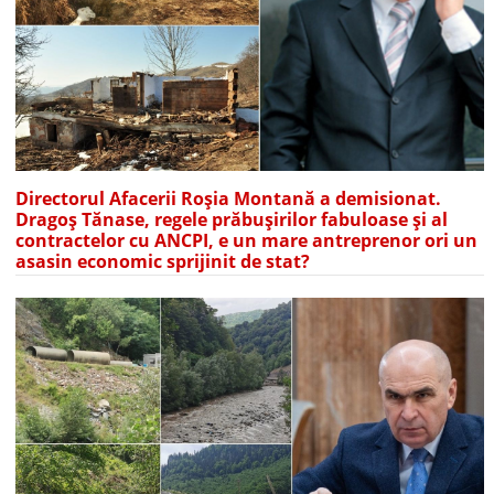
Directorul Afacerii Roșia Montană a demisionat.
Dragoș Tănase, regele prăbușirilor fabuloase și al
contractelor cu ANCPI, e un mare antreprenor ori un
asasin economic sprijinit de stat?