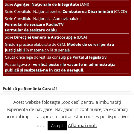
Scrie
Agenției Naționale de Integritate
(ANI)
Scrie
Consiliului Național pentru
Combaterea Discriminării
(CNCD)
Scrie Consiliului Național al Audiovizualului
Formular de sesizare Radio/TV
Formular de sesizare cablu
Scrie
Direcției Generale Anticorupție
(DGA)
Ghiduri practice elaborate de CSM:
Modele de cereri pentru
justițiabili
în materie civilă și penală
Caută orice lege dorești să consulți pe
Portalul legislativ
Posturi.gov.ro -
verifică posturile vacante în administrația
publică și sesizează-ne în caz de nereguli.
Publică pe România Curată!
Acest website folosește „cookies” pentru a îmbunătăți
România Curată este un site scris de voluntari, deschis oricărei
colaborări pe teme de bună guvernare și implicare civică.
experiența de navigare. Navigând în continuare, vă exprimați
Trimite-ne reportaje
din viața ta de cetățean, anchete, comentarii,
acordul implicit asupra stocării acestor cookies pe dispozitivul
relatări, înregistrări video sau fotografii pe adresa
contact@romaniacurata.ro
.
dvs.
Află mai mult
Accept