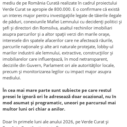
mediu de pe România Curată realizate în cadrul proiectului
Verde Curat se apropie de 800.000. E o confirmare că există
un interes major pentru investigațiile legate de tăierile ilegale
de păduri, conexiunile Mafiei Lemnului cu decidenți politici și
șefi și directori din Romsilva, asaltul rechinilor imobiliari
asupra parcurilor și a altor spații verzi din marile orașe,
interesele din spatele afacerilor care ne afectează râurile,
parcurile naționale și alte arii naturale protejate, lobby-ul
marilor industrii ale lemnului, extractive, construcțiilor și
imobiliarelor care influențează, în mod netransparent,
deciziile din Guvern, Parlament ori ale autorităților locale,
precum și monitorizarea legilor cu impact major asupra
mediului.
În cea mai mare parte sunt subiecte pe care restul
presei le ignoră ori le adresează doar ocazional, nu în
mod asumat și programatic, uneori pe parcursul mai
multor luni ori chiar a anilor.
Doar în primele luni ale anului 2026, pe Verde Curat și