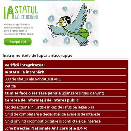
Instrumentele de luptă anticorupție
Verifică integritatea!
Ia statul la întrebări!
300 de sfaturi ale avocatului ARC
Petiția
Cum se face o sesizare penală
(plângere și/sau denunț)
Cererea de informații de interes public
Model acțiune în justiție în caz de refuz pe legea 544
Ghid de completare a declarației de avere și de interese
Ghid privind incompatibilitățile și conflictele de interese
Scrie
Direcției Naționale Anticorupție
(DNA)