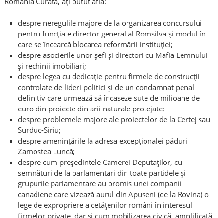
România Curată, ați putut afla:
despre neregulile majore de la organizarea concursului
pentru funcția e director general al Romsilva și modul în
care se încearcă blocarea reformării instituției;
despre asocierile unor șefi și directori cu Mafia Lemnului
și rechinii imobiliari;
despre legea cu dedicație pentru firmele de construcții
controlate de lideri politici și de un condamnat penal
definitiv care urmează să încaseze sute de milioane de
euro din proiecte din arii naturale protejate;
despre problemele majore ale proiectelor de la Certej sau
Surduc-Siriu;
despre amenințările la adresa excepționalei păduri
Zamostea Luncă;
despre cum președintele Camerei Deputaților, cu
semnături de la parlamentari din toate partidele și
grupurile parlamentare au promis unei companii
canadiene care vizează aurul din Apuseni (de la Rovina) o
lege de expropriere a cetățenilor români în interesul
firmelor private, dar și cum mobilizarea civică, amplificată