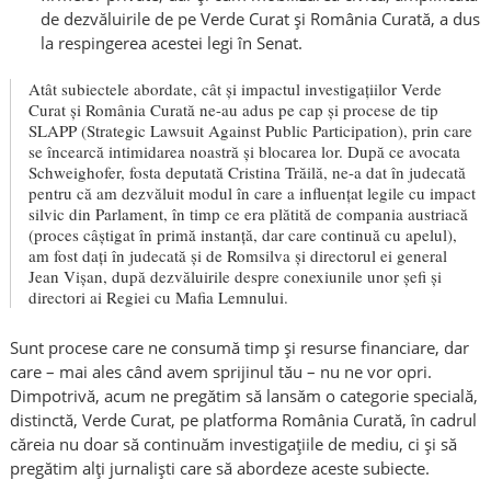
de dezvăluirile de pe Verde Curat și România Curată, a dus
la respingerea acestei legi în Senat.
Atât subiectele abordate, cât și impactul investigațiilor Verde
Curat și România Curată ne-au adus pe cap și procese de tip
SLAPP (Strategic Lawsuit Against Public Participation), prin care
se încearcă intimidarea noastră și blocarea lor. După ce avocata
Schweighofer, fosta deputată Cristina Trăilă, ne-a dat în judecată
pentru că am dezvăluit modul în care a influențat legile cu impact
silvic din Parlament, în timp ce era plătită de compania austriacă
(proces câștigat în primă instanță, dar care continuă cu apelul),
am fost dați în judecată și de Romsilva și directorul ei general
Jean Vișan, după dezvăluirile despre conexiunile unor șefi și
directori ai Regiei cu Mafia Lemnului.
Sunt procese care ne consumă timp și resurse financiare, dar
care – mai ales când avem sprijinul tău – nu ne vor opri.
Dimpotrivă, acum ne pregătim să lansăm o categorie specială,
distinctă, Verde Curat, pe platforma România Curată, în cadrul
căreia nu doar să continuăm investigațiile de mediu, ci și să
pregătim alți jurnaliști care să abordeze aceste subiecte.