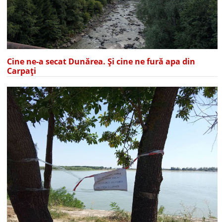
Cine ne-a secat Dunărea. Și cine ne fură apa din
Carpați