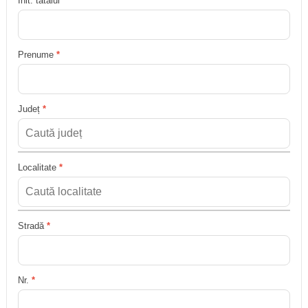
Init. tatălui
Prenume
*
Județ
*
Localitate
*
Stradă
*
Nr.
*