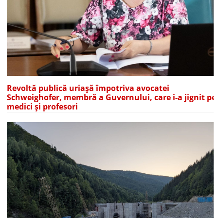
Revoltă publică uriașă împotriva avocatei
Schweighofer, membră a Guvernului, care i-a jignit pe
medici și profesori