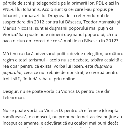
pârtiile de schi și telegondole pe la primarii lor. PDL e azi în
PNL-ul lui Iohannis. Acolo sunt și cei care l-au propus pe
Iohannis, camarazii lui Dragnea de la referendumul de
suspendare din 2012 contra lui Băsescu, Teodor Atanasiu și
Marius Nicoară, sunt ei dușmanii poporului mai puțin ca
Viorica? Sau poate nu e nimeni dușmanul poporului, că nu
avea niciun om corect de ce să mai fie cu Băsescu în 2012?
Mă tem ca dacă adversarul politic devine nelegitim, următorul
regim e totalitarismul – acolo nu se dezbate, tabăra cealaltă e
rea doar pentru că există, vorba lui Ibsen, este
dușmana
poporului
, ceea ce nu trebuie demonstrat, e o vorbă pentru
trolli să își întindă rahatul prin online.
Desigur, nu se poate vorbi cu Viorica D. pentru că e din
Teleorman.
Nu se poate vorbi cu Viorica D. pentru că e femeie (dreapta
românească, e cunoscut, nu propune femei, acelea puține au
început ca amante, e adevărat că au coafori mai buni decât