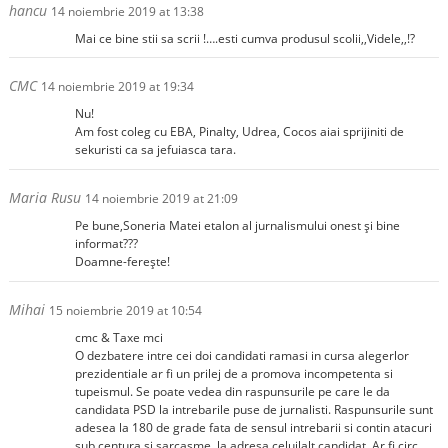
hancu
14 noiembrie 2019 at 13:38
Mai ce bine stii sa scrii !….esti cumva produsul scolii,,Videle,,!?
CMC
14 noiembrie 2019 at 19:34
Nu!
Am fost coleg cu EBA, Pinalty, Udrea, Cocos aiai sprijiniti de
sekuristi ca sa jefuiasca tara.
Maria Rusu
14 noiembrie 2019 at 21:09
Pe bune,Soneria Matei etalon al jurnalismului onest și bine
informat???
Doamne-ferește!
Mihai
15 noiembrie 2019 at 10:54
cmc & Taxe mci
O dezbatere intre cei doi candidati ramasi in cursa alegerlor
prezidentiale ar fi un prilej de a promova incompetenta si
tupeismul. Se poate vedea din raspunsurile pe care le da
candidata PSD la intrebarile puse de jurnalisti. Raspunsurile sunt
adesea la 180 de grade fata de sensul intrebarii si contin atacuri
sub centura si sarcasme, la adresa celuilalt candidat. Ar fi circ