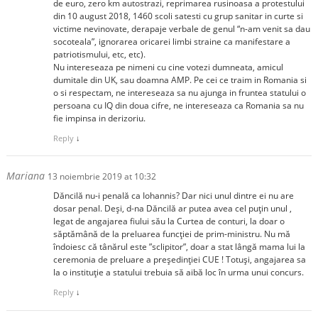
de euro, zero km autostrazi, reprimarea rusinoasa a protestului
din 10 august 2018, 1460 scoli satesti cu grup sanitar in curte si
victime nevinovate, derapaje verbale de genul “n-am venit sa dau
socoteala”, ignorarea oricarei limbi straine ca manifestare a
patriotismului, etc, etc).
Nu intereseaza pe nimeni cu cine votezi dumneata, amicul
dumitale din UK, sau doamna AMP. Pe cei ce traim in Romania si
o si respectam, ne intereseaza sa nu ajunga in fruntea statului o
persoana cu IQ din doua cifre, ne intereseaza ca Romania sa nu
fie impinsa in derizoriu.
Reply
↓
Mariana
13 noiembrie 2019 at 10:32
Dăncilă nu-i penală ca Iohannis? Dar nici unul dintre ei nu are
dosar penal. Deși, d-na Dăncilă ar putea avea cel puțin unul ,
legat de angajarea fiului său la Curtea de conturi, la doar o
săptămână de la preluarea funcției de prim-ministru. Nu mă
îndoiesc că tânărul este ”sclipitor”, doar a stat lângă mama lui la
ceremonia de preluare a președinției CUE ! Totuși, angajarea sa
la o instituție a statului trebuia să aibă loc în urma unui concurs.
Reply
↓