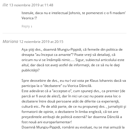
ilie
13 noiembrie 2019 at 11:48
Istetule, daca nu e intelectual Johsnis, te pomenesti c-o fi madam’
Veorica !?
Reply
↓
Mariana
12 noiembrie 2019 at 20:15
Așa știți dvs., doamnă Mungiu-Pippidi, că femeile din politica de
dreapta ”au început ca amante”? Poate vreți să detaliați, că
oricum nu vi se întâmplă nimic….. Sigur, subiectul articolului este
altul, dar dacă tot aveți astfel de informații, de ce să nu le dați
publicității?
Spre deosebire de dvs., eu nu-l voi vota pe Klaus Iohannis dacă va
participa la o ”dezbatere” cu Viorica Dăncilă.
Este adevărat că a ”acceptat-o”, cum spuneți dvs., ca premier (de
parcă ar fi avut de ales!), dar în nici un caz nu poate avea loc o
dezbatere între două persoane atât de diferite ca experiență,
cultură etc.. Pe de altă parte, de ce nu propuneți dvs. , jurnaliștii și
formatorii de opinie, o dezbatere în limba engleză, că tot are
președintele atribuții de politică externă? Iar doamna Dăncilă a
fost nouă ani europarlamentar!
Doamnă Mungiu-Pippidi, românii au evoluat, nu se mai amuză la