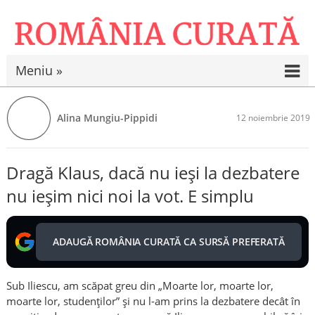
Meniu »
Alina Mungiu-Pippidi
12 noiembrie 2019
Dragă Klaus, dacă nu ieși la dezbatere
nu ieșim nici noi la vot. E simplu
ADAUGĂ ROMÂNIA CURATĂ CA SURSĂ PREFERATĂ
Sub Iliescu, am scăpat greu din „Moarte lor, moarte lor,
moarte lor, studenților” și nu l-am prins la dezbatere decât în