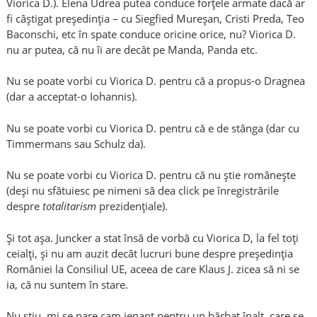
Viorica D.). Elena Udrea putea conduce forțele armate dacă ar
fi câștigat președinția – cu Siegfied Mureșan, Cristi Preda, Teo
Baconschi, etc în spate conduce oricine orice, nu? Viorica D.
nu ar putea, că nu îi are decât pe Manda, Panda etc.
Nu se poate vorbi cu Viorica D. pentru că a propus-o Dragnea
(dar a acceptat-o Iohannis).
Nu se poate vorbi cu Viorica D. pentru că e de stânga (dar cu
Timmermans sau Schulz da).
Nu se poate vorbi cu Viorica D. pentru că nu știe românește
(deși nu sfătuiesc pe nimeni să dea click pe înregistrările
despre
totalitarism
prezidențiale).
Și tot așa. Juncker a stat însă de vorbă cu Viorica D, la fel toți
ceialți, și nu am auzit decât lucruri bune despre președinția
României la Consiliul UE, aceea de care Klaus J. zicea să ni se
ia, că nu suntem în stare.
Nu știu, mi se pare cam jenant pentru un bărbat înalt, care se