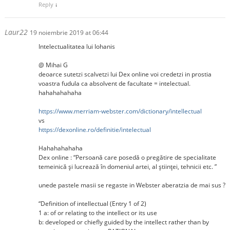
Reply
↓
Laur22
19 noiembrie 2019 at 06:44
Intelectualitatea lui Iohanis
@ Mihai G
deoarce sutetzi scalvetzi lui Dex online voi credetzi in prostia
voastra fudula ca absolvent de facultate = intelectual.
hahahahahaha
https://www.merriam-webster.com/dictionary/intellectual
vs
https://dexonline.ro/definitie/intelectual
Hahahahahaha
Dex online : “Persoană care posedă o pregătire de specialitate
temeinică și lucrează în domeniul artei, al științei, tehnicii etc. ”
unede pastele masii se regaste in Webster aberatzia de mai sus ?
“Definition of intellectual (Entry 1 of 2)
1 a: of or relating to the intellect or its use
b: developed or chiefly guided by the intellect rather than by