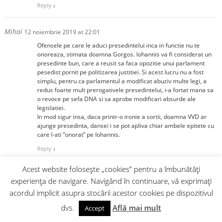
Reply
↓
Mihai
12 noiembrie 2019 at 22:01
Ofensele pe care le aduci presedintelui inca in functie nu te
onoreaza, stimata doamna Gorgos. Iohannis va fi considerat un
presedinte bun, care a reusit sa faca opozitie unui parlament
pesedist pornit pe politizarea justitiei. Si acest lucru nu a fost
simplu, pentru ca parlamentul a modificat abuziv multe legi, a
redus foarte mult prerogativele presedintelui, i-a fortat mana sa
o revoce pe sefa DNA si sa aprobe modificari absurde ale
legislatiei.
In mod sigur insa, daca printr-o ironie a sortii, doamna VVD ar
ajunge presedinta, dansei i se pot apliva chiar ambele epitete cu
care l-ati “onorat” pe Iohannis.
Reply
↓
Acest website folosește „cookies” pentru a îmbunătăți
ilie
13 noiembrie 2019 at 11:52
experiența de navigare. Navigând în continuare, vă exprimați
Meriti locul intai la batutul campilor. Incearca, vezi daca exista
acordul implicit asupra stocării acestor cookies pe dispozitivul
vre-un ntratament ptr. prostie, desi se spune ca daca e din
nascare leac n-are…
dvs.
Află mai mult
Accept
Reply
↓