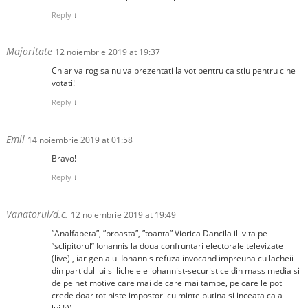
Reply
↓
Majoritate
12 noiembrie 2019 at 19:37
Chiar va rog sa nu va prezentati la vot pentru ca stiu pentru cine
votati!
Reply
↓
Emil
14 noiembrie 2019 at 01:58
Bravo!
Reply
↓
Vanatorul/d.c.
12 noiembrie 2019 at 19:49
”Analfabeta”, ”proasta”, ”toanta” Viorica Dancila il ivita pe
”sclipitorul” Iohannis la doua confruntari electorale televizate
(live) , iar genialul Iohannis refuza invocand impreuna cu lacheii
din partidul lui si lichelele iohannist-securistice din mass media si
de pe net motive care mai de care mai tampe, pe care le pot
crede doar tot niste impostori cu minte putina si inceata ca a
lui.!:))