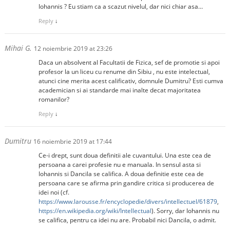
Iohannis ? Eu stiam ca a scazut nivelul, dar nici chiar asa…
Reply
↓
Mihai G.
12 noiembrie 2019 at 23:26
Daca un absolvent al Facultatii de Fizica, sef de promotie si apoi
profesor la un liceu cu renume din Sibiu , nu este intelectual,
atunci cine merita acest calificativ, domnule Dumitru? Esti cumva
academician si ai standarde mai inalte decat majoritatea
romanilor?
Reply
↓
Dumitru
16 noiembrie 2019 at 17:44
Ce-i drept, sunt doua definitii ale cuvantului. Una este cea de
persoana a carei profesie nu e manuala. In sensul asta si
Iohannis si Dancila se califica. A doua definitie este cea de
persoana care se afirma prin gandire critica si producerea de
idei noi (cf.
https://www.larousse.fr/encyclopedie/divers/intellectuel/61879
,
https://en.wikipedia.org/wiki/Intellectual
). Sorry, dar Iohannis nu
se califica, pentru ca idei nu are. Probabil nici Dancila, o admit.