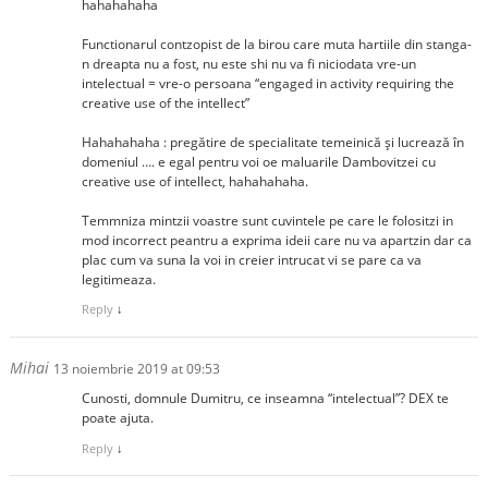
hahahahaha
Functionarul contzopist de la birou care muta hartiile din stanga-
n dreapta nu a fost, nu este shi nu va fi niciodata vre-un
intelectual = vre-o persoana “engaged in activity requiring the
creative use of the intellect”
Hahahahaha : pregătire de specialitate temeinică și lucrează în
domeniul …. e egal pentru voi oe maluarile Dambovitzei cu
creative use of intellect, hahahahaha.
Temmniza mintzii voastre sunt cuvintele pe care le folositzi in
mod incorrect peantru a exprima ideii care nu va apartzin dar ca
plac cum va suna la voi in creier intrucat vi se pare ca va
legitimeaza.
Reply
↓
Mihai
13 noiembrie 2019 at 09:53
Cunosti, domnule Dumitru, ce inseamna “intelectual”? DEX te
poate ajuta.
Reply
↓