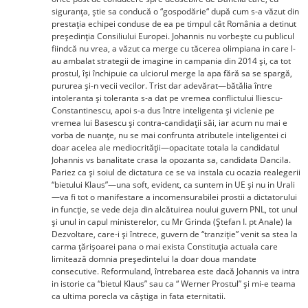
siguranța, știe sa conducă o “gospodărie“ după cum s-a văzut din
prestația echipei conduse de ea pe timpul cât România a detinut
președinția Consiliului Europei. Johannis nu vorbește cu publicul
fiindcă nu vrea, a văzut ca merge cu tăcerea olimpiana in care l-
au ambalat strategii de imagine in campania din 2014 și, ca tot
prostul, își închipuie ca ulciorul merge la apa fără sa se spargă,
pururea și-n vecii vecilor. Trist dar adevărat—bătălia între
intoleranta și toleranta s-a dat pe vremea conflictului Iliescu-
Constantinescu, apoi s-a dus între inteligenta și viclenie pe
vremea lui Basescu și contra-candidații săi, iar acum nu mai e
vorba de nuanțe, nu se mai confrunta atributele inteligentei ci
doar acelea ale mediocrității—opacitate totala la candidatul
Johannis vs banalitate crasa la opozanta sa, candidata Dancila.
Pariez ca și soiul de dictatura ce se va instala cu ocazia realegerii
“bietului Klaus”—una soft, evident, ca suntem in UE și nu in Urali
—va fi tot o manifestare a incomensurabilei prostii a dictatorului
in funcție, se vede deja din alcătuirea noului guvern PNL, tot unul
și unul in capul ministerelor, cu Mr Grinda (Ștefan I. pt Anale) la
Dezvoltare, care-i și întrece, guvern de “tranziție” venit sa stea la
carma țărișoarei pana o mai exista Constituția actuala care
limitează domnia președintelui la doar doua mandate
consecutive. Reformuland, întrebarea este dacă Johannis va intra
in istorie ca “bietul Klaus” sau ca “ Werner Prostul” și mi-e teama
ca ultima porecla va câștiga in fata eternitatii.