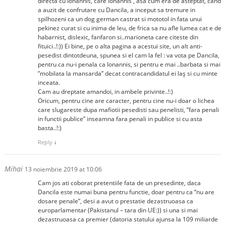
directa cu Iohannis, care Iohannis , asa cum era de asteptat, cand
a auzit de confrutare cu Dancila, a inceput sa tremure in
spilhozeni ca un dog german castrat si mototol in fata unui
pekinez curat si cu inima de leu, de frica sa nu afle lumea cat e de
habarnist, dislexic, fanfaron si..marioneta care citeste din
fituici..!:)) Ei bine, pe o alta pagina a acestui site, un alt anti-
pesedist dintotdeuna, spunea si el cam la fel : va vota pe Dancila,
pentru ca nu-i penala ca Ionannis, si pentru e mai ..barbata si mai
”mobilata la mansarda” decat contracandidatul ei laș si cu minte
inceata.
Cam au dreptate amandoi, in ambele privinte..!:)
Oricum, pentru cine are caracter, pentru cine nu-i doar o lichea
care slugareste dupa mafiotii pesedisti sau penelisti, ”fara penali
in functii publice” inseamna fara penali in publice si cu asta
basta..!:)
Reply
↓
Mihai
13 noiembrie 2019 at 10:06
Cam jos ati coborat pretentiile fata de un presedinte, daca
Dancila este numai buna pentru functie, doar pentru ca “nu are
dosare penale”, desi a avut o prestatie dezastruoasa ca
europarlamentar (Pakistanul – tara din UE:)) si una si mai
dezastruoasa ca premier (datoria statului ajunsa la 109 miliarde