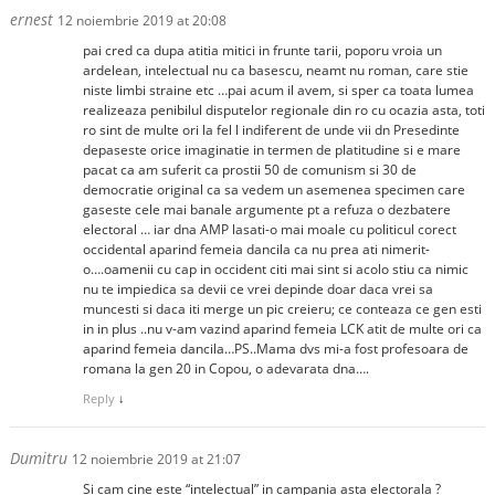
ernest
12 noiembrie 2019 at 20:08
pai cred ca dupa atitia mitici in frunte tarii, poporu vroia un
ardelean, intelectual nu ca basescu, neamt nu roman, care stie
niste limbi straine etc …pai acum il avem, si sper ca toata lumea
realizeaza penibilul disputelor regionale din ro cu ocazia asta, toti
ro sint de multe ori la fel l indiferent de unde vii dn Presedinte
depaseste orice imaginatie in termen de platitudine si e mare
pacat ca am suferit ca prostii 50 de comunism si 30 de
democratie original ca sa vedem un asemenea specimen care
gaseste cele mai banale argumente pt a refuza o dezbatere
electoral … iar dna AMP lasati-o mai moale cu politicul corect
occidental aparind femeia dancila ca nu prea ati nimerit-
o….oamenii cu cap in occident citi mai sint si acolo stiu ca nimic
nu te impiedica sa devii ce vrei depinde doar daca vrei sa
muncesti si daca iti merge un pic creieru; ce conteaza ce gen esti
in in plus ..nu v-am vazind aparind femeia LCK atit de multe ori ca
aparind femeia dancila…PS..Mama dvs mi-a fost profesoara de
romana la gen 20 in Copou, o adevarata dna….
Reply
↓
Dumitru
12 noiembrie 2019 at 21:07
Si cam cine este “intelectual” in campania asta electorala ?