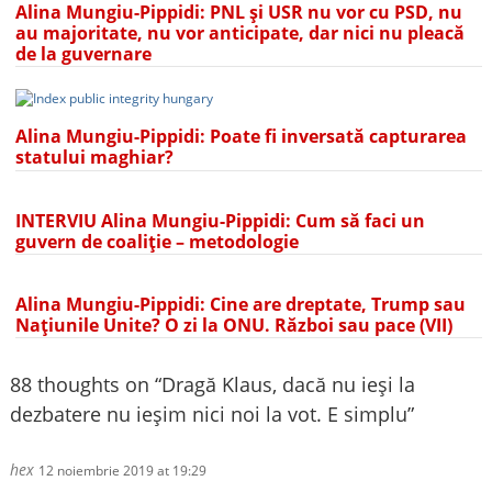
Alina Mungiu-Pippidi: PNL și USR nu vor cu PSD, nu
au majoritate, nu vor anticipate, dar nici nu pleacă
de la guvernare
Alina Mungiu-Pippidi: Poate fi inversată capturarea
statului maghiar?
INTERVIU Alina Mungiu-Pippidi: Cum să faci un
guvern de coaliție – metodologie
Alina Mungiu-Pippidi: Cine are dreptate, Trump sau
Națiunile Unite? O zi la ONU. Război sau pace (VII)
88 thoughts on “
Dragă Klaus, dacă nu ieși la
dezbatere nu ieșim nici noi la vot. E simplu
”
hex
12 noiembrie 2019 at 19:29