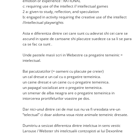
emotion or experience : RATIONAL
c: requiring use of the intellect // intellectual games
2 a: given to study, reflection, and speculation
b: engaged in activity requiring the creative use of the intellect
//intellectual playwrights
Asta e diferentza dintre cei care sunt cu adevrat shi cei care se
ascund in spate de cartoane shi placutze suedeze ca sa li se para
ca se fac ca sunt .
Unde pastele masii scri in Webestre ca pregatire temeinic =
intelectual.
Bai pacutzatzilor (= oameni cu placute pe creier)
un cal dresat e un cal cu o pregatire temeinica.
un caine dresat e un caine cu o pregatire temeinica.
un papagal socializat are o pregatire temeinica.
un smenar de alba neagra are o pregatire temeinica in
intorcerea prortifelurilor voastre pe dos.
Dar nici-unul dintre cei de mai sus nu va fi vreodata vre-un
“telectual” ci doar aidoma voua niste animale temeinic dresate.
Dumitriu a sesizat diferentza dintre intelctua in sens vestic
Larouse / Webster shi intelctualii contzopisti ai lui Dexonline