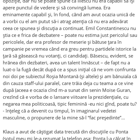
opoziție, dar nu se poate spune că Iliescu nu era capabil să își
apere punctul de vedere și să convingă lumea. Era
eminamente capabil și, în fond, când am avut ocazia unică de
a vorbi cu el am putut să-i atrag atenția că nu era adevărat
ceea ce spunea și discuția a continuat. Emil Constantinescu nu
știa ce e frica de dezbatere – poate nu estima just pericolul sau
pericolele, dar era profesor de meserie și bătuse țara în
campanie pe vremea când era greu pentru partidele istorice la
țară să găsească nu votanți, ci candidați. Băsescu, evident, se
hrănea din dezbateri, avea un talent înnăscut – de fapt nu a
luat-o la fugă decât după ce a spus inițial că ne vom confrunta
noi doi pe subiectul Roșia Montană (și altele) și am bănuiala că
din cauza staff-ului paralel, care trăia deja cu teama a ce vine
după (aceea e ocazia cînd m-a sunat din senin Moise Guran,
crezînd că e vorba de o lansare viitoare la prezidențiale, cu
negarea mea politicoasă, tipic feminină -eu nici gînd, poate tu?
- înțeleg că a devenit cu timpul, în imaginarul vedetei
masculine, o propunere de la mine să-l “fac președinte”…
Klaus a avut de câștigat data trecută din discuțiile cu Ponta
(soțul meu mi le-a rezumat la telefon așa: Ponta l-a călcat în