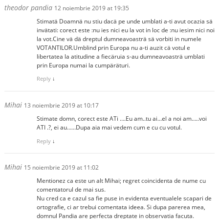
theodor pandia
12 noiembrie 2019 at 19:35
Stimatä Doamnä nu stiu dacä pe unde umblati a-ti avut ocazia sä
invätati: corect este :nu ies nici eu la vot in loc de :nu iesim nici noi
la vot.Cine vä dä dreptul dumneavoasträ sä vorbiti in numele
VOTANTILOR.Umblind prin Europa nu a-ti auzit cä votul e
libertatea la atitudine a fiecäruia s-au dumneavoasträ umblati
prin Europa numai la cumpäräturi.
Reply
↓
Mihai
13 noiembrie 2019 at 10:17
Stimate domn, corect este ATi ….Eu am..tu ai…el a noi am…..voi
ATI .?, ei au……Dupa aia mai vedem cum e cu cu votul.
Reply
↓
Mihai
15 noiembrie 2019 at 11:02
Mentionez ca este un alt Mihai; regret coincidenta de nume cu
comentatorul de mai sus.
Nu cred ca e cazul sa fie puse in evidenta eventualele scapari de
ortografie, ci ar trebui comentata ideea. Si dupa parerea mea,
domnul Pandia are perfecta dreptate in observatia facuta.