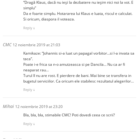
“Dragă Klaus, dacă nu ieși la dezbatere nu ieșim nici noi la vot. E
simplu”
Da e foarte simplu. Hotararea lui Klaus e luata, riscul e calculat.
Si oricum, diaspora il voteaza.
Reply
↓
CMC
12 noiembrie 2019 at 21:03
Kamikaze: “Johannis si-a luat un papagal vorbitor…si l-a invata sa
taca”.
Poate i-e frica sa n-o amutzeasca si pe Dancila… Nu ca ar fi
neaparat rau…
Turul II nu are rost. E pierdere de bani. Mai bine se transfera in
bugetul serviciilor. Ca oricum ele stabilesc rezultatul alegerilor…
Reply
↓
Mihai
12 noiembrie 2019 at 23:20
Bla, bla, bla, stimabile CMC! Poti dovedi ceea ce scrii?
Reply
↓