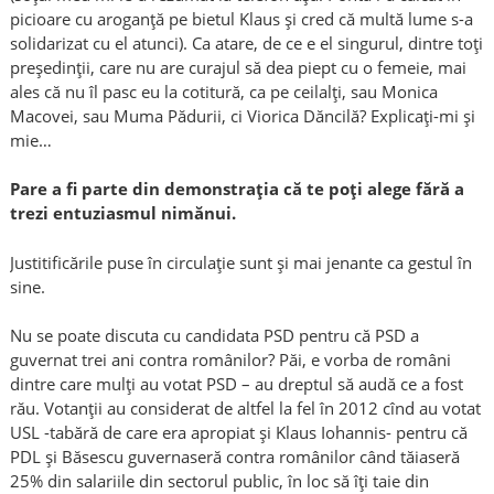
picioare cu aroganță pe bietul Klaus și cred că multă lume s-a
solidarizat cu el atunci). Ca atare, de ce e el singurul, dintre toți
președinții, care nu are curajul să dea piept cu o femeie, mai
ales că nu îl pasc eu la cotitură, ca pe ceilalți, sau Monica
Macovei, sau Muma Pădurii, ci Viorica Dăncilă? Explicați-mi și
mie…
Pare a fi parte din demonstrația că te poți alege fără a
trezi entuziasmul nimănui.
Justitificările puse în circulație sunt și mai jenante ca gestul în
sine.
Nu se poate discuta cu candidata PSD pentru că PSD a
guvernat trei ani contra românilor? Păi, e vorba de români
dintre care mulți au votat PSD – au dreptul să audă ce a fost
rău. Votanții au considerat de altfel la fel în 2012 cînd au votat
USL -tabără de care era apropiat și Klaus Iohannis- pentru că
PDL și Băsescu guvernaseră contra românilor când tăiaseră
25% din salariile din sectorul public, în loc să îți taie din