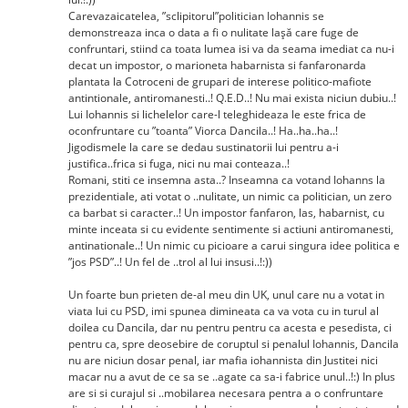
Carevazaicatelea, ”sclipitorul”politician Iohannis se
demonstreaza inca o data a fi o nulitate lașă care fuge de
confruntari, stiind ca toata lumea isi va da seama imediat ca nu-i
decat un impostor, o marioneta habarnista si fanfaronarda
plantata la Cotroceni de grupari de interese politico-mafiote
antintionale, antiromanesti..! Q.E.D..! Nu mai exista niciun dubiu..!
Lui Iohannis si lichelelor care-l teleghideaza le este frica de
oconfruntare cu ”toanta” Viorca Dancila..! Ha..ha..ha..!
Jigodismele la care se dedau sustinatorii lui pentru a-i
justifica..frica si fuga, nici nu mai conteaza..!
Romani, stiti ce insemna asta..? Inseamna ca votand Iohanns la
prezidentiale, ati votat o ..nulitate, un nimic ca politician, un zero
ca barbat si caracter..! Un impostor fanfaron, las, habarnist, cu
minte inceata si cu evidente sentimente si actiuni antiromanesti,
antinationale..! Un nimic cu picioare a carui singura idee politica e
”jos PSD”..! Un fel de ..trol al lui insusi..!:))
Un foarte bun prieten de-al meu din UK, unul care nu a votat in
viata lui cu PSD, imi spunea dimineata ca va vota cu in turul al
doilea cu Dancila, dar nu pentru pentru ca acesta e pesedista, ci
pentru ca, spre deosebire de coruptul si penalul Iohannis, Dancila
nu are niciun dosar penal, iar mafia iohannista din Justitei nici
macar nu a avut de ce sa se ..agate ca sa-i fabrice unul..!:) In plus
are si si curajul si ..mobilarea necesara pentra a o confruntare