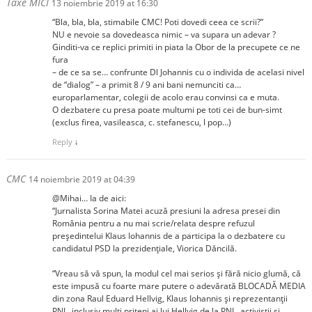
Taxe MICI
13 noiembrie 2019 at 16:30
“Bla, bla, bla, stimabile CMC! Poti dovedi ceea ce scrii?”
NU e nevoie sa dovedeasca nimic – va supara un adevar ?
Ginditi-va ce replici primiti in piata la Obor de la precupete ce ne
fura
– de ce sa se… confrunte Dl Johannis cu o individa de acelasi nivel
de “dialog” – a primit 8 / 9 ani bani nemunciti ca…
europarlamentar, colegii de acolo erau convinsi ca e muta.
O dezbatere cu presa poate multumi pe toti cei de bun-simt
(exclus firea, vasileasca, c. stefanescu, l pop…)
Reply
↓
CMC
14 noiembrie 2019 at 04:39
@Mihai… Ia de aici:
“Jurnalista Sorina Matei acuză presiuni la adresa presei din
România pentru a nu mai scrie/relata despre refuzul
președintelui Klaus Iohannis de a participa la o dezbatere cu
candidatul PSD la prezidențiale, Viorica Dăncilă.
“Vreau să vă spun, la modul cel mai serios şi fără nicio glumă, că
este impusă cu foarte mare putere o adevărată BLOCADĂ MEDIA
din zona Raul Eduard Hellvig, Klaus Iohannis şi reprezentanţii
PNL, inclusiv mulţi priteni ai lui Hellvig de la PNL, activiştii şi