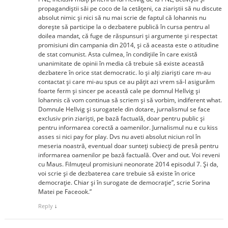
propagandiştii săi pe coco de la cetăţeni, ca ziariştii să nu discute
absolut nimic şi nici să nu mai scrie de faptul că Iohannis nu
doreşte să participe la o dezbatere publică în cursa pentru al
doilea mandat, că fuge de răspunsuri şi argumente şi respectat
promisiuni din campania din 2014, şi că aceasta este o atitudine
de stat comunist. Asta culmea, în condiţiile în care există
unanimitate de opinii în media că trebuie să existe această
dezbatere în orice stat democratic. Io şi alţi ziarişti care m-au
contactat şi care mi-au spus ce au păţit azi vrem să-l asigurăm
foarte ferm şi sincer pe această cale pe domnul Hellvig și
Iohannis că vom continua să scriem şi să vorbim, indiferent what.
Domnule Hellvig şi surogatele din dotare, jurnalismul se face
exclusiv prin ziarişti, pe bază factuală, doar pentru public şi
pentru informarea corectă a oamenilor. Jurnalismul nu e cu kiss
asses si nici pay for play. Dvs nu aveti absolut niciun rol în
meseria noastră, eventual doar sunteţi subiecţi de presă pentru
informarea oamenilor pe bază factuală. Over and out. Voi reveni
cu Maus. Filmuţeul promisiuni neonorate 2014 episodul 7. Şi da,
voi scrie şi de dezbaterea care trebuie să existe în orice
democrație. Chiar și în surogate de democrație”, scrie Sorina
Matei pe Faceook.”
Reply
↓