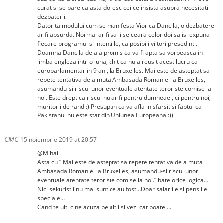
curat si se pare ca asta doresc cei ce insista asupra necesitatii
dezbaterii.
Datorita modului cum se manifesta Viorica Dancila, o dezbatere
ar fi absurda. Normal ar fi sa li se ceara celor doi sa isi expuna
fiecare programul si intentiile, ca posibili viitori presedinti.
Doamna Dancila deja a promis ca va fi apta sa vorbeasca in
limba engleza intr-o luna, chit ca nu a reusit acest lucru ca
europarlamentar in 9 ani, la Bruxelles. Mai este de asteptat sa
repete tentativa de a muta Ambasada Romaniei la Bruxelles,
asumandu-si riscul unor eventuale atentate teroriste comise la
noi. Este drept ca riscul nu ar fi pentru dumneaei, ci pentru noi,
muritorii de rand :) Presupun ca va afla in sfarsit si faptul ca
Pakistanul nu este stat din Uniunea Europeana :))
CMC
15 noiembrie 2019 at 20:57
@Mihai
Asta cu ” Mai este de asteptat sa repete tentativa de a muta
Ambasada Romaniei la Bruxelles, asumandu-si riscul unor
eventuale atentate teroriste comise la noi.” bate orice logica…
Nici sekuristii nu mai sunt ce au fost…Doar salariile si pensiile
speciale…
Cand te uiti cine acuza pe altii si vezi cat poate….