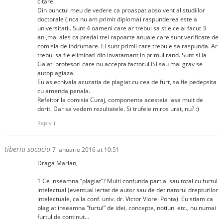
citare.
Din punctul meu de vedere ca proaspat absolvent al studiilor
doctorale (inca nu am primit diploma) raspunderea este a
universitatii. Sunt 4 oameni care ar trebui sa stie ce ai facut 3
ani,mai ales ca predai trei rapoarte anuale care sunt verificate de
comisia de indrumare. Ei sunt primii care trebuie sa raspunda. Ar
trebui sa fie eliminati din invatamant in primul rand. Sunt si la
Galati profesori care nu accepta factorul ISI sau mai grav se
autoplagiaza.
Eu as echivala acuzatia de plagiat cu cea de furt, sa fie pedepsita
cu amenda penala.
Refeitor la comisia Curaj, componenta acesteia lasa mult de
dorit. Dar sa vedem rezultatele. Si trufele miros urat, nu? :)
Reply
↓
tiberiu socaciu
7 ianuarie 2016 at 10:51
Draga Marian,
1 Ce inseamna “plagiat”? Multi confunda partial sau total cu furtul
intelectual (eventual iertat de autor sau de detinatorul drepturilor
intelectuale, ca la conf. univ. dr. Victor Viorel Ponta). Eu stiam ca
plagiat inseamna “furtul” de idei, concepte, notiuni etc., nu numai
furtul de continut…