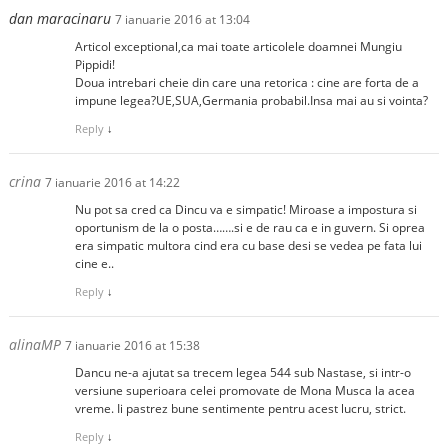
dan maracinaru
7 ianuarie 2016 at 13:04
Articol exceptional,ca mai toate articolele doamnei Mungiu
Pippidi!
Doua intrebari cheie din care una retorica : cine are forta de a
impune legea?UE,SUA,Germania probabil.Insa mai au si vointa?
Reply
↓
crina
7 ianuarie 2016 at 14:22
Nu pot sa cred ca Dincu va e simpatic! Miroase a impostura si
oportunism de la o posta…….si e de rau ca e in guvern. Si oprea
era simpatic multora cind era cu base desi se vedea pe fata lui
cine e..
Reply
↓
alinaMP
7 ianuarie 2016 at 15:38
Dancu ne-a ajutat sa trecem legea 544 sub Nastase, si intr-o
versiune superioara celei promovate de Mona Musca la acea
vreme. Ii pastrez bune sentimente pentru acest lucru, strict.
Reply
↓