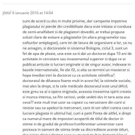
paul
6 ianuarie 2016 at 14:04
sunt de acord cu dvs in multe privinte, dar campania impotriva
plagiatului isi pierde din credibilitate daca este initiata si condusa
de semi-analfabeti si de plagiatori dovediti, ar trebui propuse
solutii clare de evitare a plagiatelor (in afara programelor sau
softurilor antiplagiat), care tin de latura de organizare a lor, sa nu
ne amagim, si doctoratele in sistemul Bologna, ciclul 3, sunt un
fel de apa de ploaie, una este sa-ti dai un doctorat dupa 10 ani de
activitate in cercetare sau invatamantul superior si dupa ce ai
publicat articole si lucrari originale si de singur autor, indexate in
bazele internationale, fie ele ISI, si alta sa termini un masterat si
hopa imediat intri la doctorat cu ce activitate stiintifica?
doctoratul de dilueaza foarte mult in acest fel, la stiintele sociale,
mai ales la drept, si la cele medicale doctoratul este unul dificil,
este greu sa ai o opera originala, aceasta inseamna spirit creativ
si munca intensa, sa fim seriosi, unde vedeti dvs in tara asta asa
ceva?? este mult mai usor sa copiezi cu nerusinare din carti si
reviste sau sa apelezi la mercenari, care iti vor oferi contra cost o
lucrare plagiata in ultimul hal, cum a patit Ponta de altfel, e drept
ca numarul mare de impostori acoperiti de titlul de doctor in
stiinte si de gradul de profesor/conferentiar universitar care
pozeaza in oameni de stiinta tinde sa discrediteze aceste titluri,
dar exista destui doctori care au muncit mult in domeniul lor si