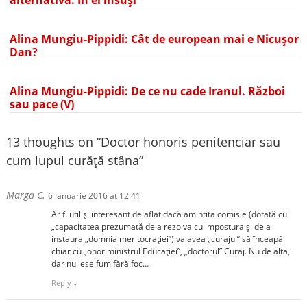
Alina Mungiu-Pippidi: Cât de european mai e Nicușor
Dan?
Alina Mungiu-Pippidi: De ce nu cade Iranul. Război
sau pace (V)
13 thoughts on “
Doctor honoris penitenciar sau
cum lupul curăță stâna
”
Marga C.
6 ianuarie 2016 at 12:41
Ar fi util și interesant de aflat dacă amintita comisie (dotată cu
„capacitatea prezumată de a rezolva cu impostura și de a
instaura „domnia meritocrației”) va avea „curajul” să înceapă
chiar cu „onor ministrul Educației”, „doctorul” Curaj. Nu de alta,
dar nu iese fum fără foc…
Reply
↓