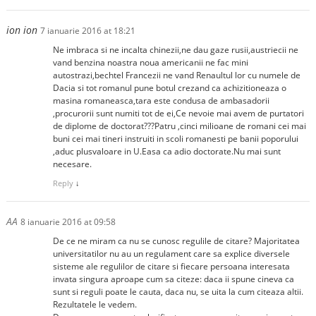
ion ion
7 ianuarie 2016 at 18:21
Ne imbraca si ne incalta chinezii,ne dau gaze rusii,austriecii ne
vand benzina noastra noua americanii ne fac mini
autostrazi,bechtel Francezii ne vand Renaultul lor cu numele de
Dacia si tot romanul pune botul crezand ca achizitioneaza o
masina romaneasca,tara este condusa de ambasadorii
,procurorii sunt numiti tot de ei,Ce nevoie mai avem de purtatori
de diplome de doctorat???Patru ,cinci milioane de romani cei mai
buni cei mai tineri instruiti in scoli romanesti pe banii poporului
,aduc plusvaloare in U.Easa ca adio doctorate.Nu mai sunt
necesare.
Reply
↓
AA
8 ianuarie 2016 at 09:58
De ce ne miram ca nu se cunosc regulile de citare? Majoritatea
universitatilor nu au un regulament care sa explice diversele
sisteme ale regulilor de citare si fiecare persoana interesata
invata singura aproape cum sa citeze: daca ii spune cineva ca
sunt si reguli poate le cauta, daca nu, se uita la cum citeaza altii.
Rezultatele le vedem.