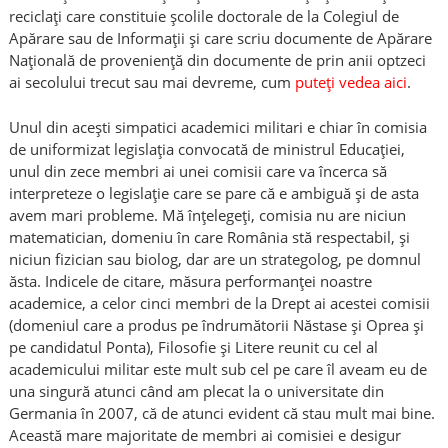
reciclați care constituie școlile doctorale de la Colegiul de
Apărare sau de Informații și care scriu documente de Apărare
Națională de proveniență din documente de prin anii optzeci
ai secolului trecut sau mai devreme, cum
puteți vedea aici
.
Unul din acești simpatici academici militari e chiar în comisia
de uniformizat legislația convocată de ministrul Educației,
unul din zece membri ai unei comisii care va încerca să
interpreteze o legislație care se pare că e ambiguă și de asta
avem mari probleme. Mă înțelegeți, comisia nu are niciun
matematician, domeniu în care România stă respectabil, și
niciun fizician sau biolog, dar are un strategolog, pe domnul
ăsta. Indicele de citare, măsura performanței noastre
academice, a celor cinci membri de la Drept ai acestei comisii
(domeniul care a produs pe îndrumătorii Năstase și Oprea și
pe candidatul Ponta), Filosofie și Litere reunit cu cel al
academicului militar este mult sub cel pe care îl aveam eu de
una singură atunci când am plecat la o universitate din
Germania în 2007, că de atunci evident că stau mult mai bine.
Această mare majoritate de membri ai comisiei e desigur