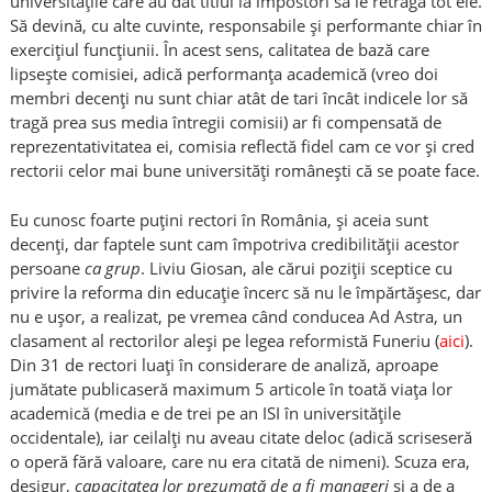
universitățile care au dat titlul la impostori să le retragă tot ele.
Să devină, cu alte cuvinte, responsabile și performante chiar în
exercițiul funcțiunii. În acest sens, calitatea de bază care
lipsește comisiei, adică performanța academică (vreo doi
membri decenți nu sunt chiar atât de tari încât indicele lor să
tragă prea sus media întregii comisii) ar fi compensată de
reprezentativitatea ei, comisia reflectă fidel cam ce vor și cred
rectorii celor mai bune universități românești că se poate face.
Eu cunosc foarte puțini rectori în România, și aceia sunt
decenți, dar faptele sunt cam împotriva credibilității acestor
persoane
ca grup
. Liviu Giosan, ale cărui poziții sceptice cu
privire la reforma din educație încerc să nu le împărtășesc, dar
nu e ușor, a realizat, pe vremea când conducea Ad Astra, un
clasament al rectorilor aleși pe legea reformistă Funeriu (
aici
).
Din 31 de rectori luaţi în considerare de analiză, aproape
jumătate publicaseră maximum 5 articole în toată viaţa lor
academică (media e de trei pe an ISI în universitățile
occidentale), iar ceilalți nu aveau citate deloc (adică scriseseră
o operă fără valoare, care nu era citată de nimeni). Scuza era,
desigur,
capacitatea lor prezumată de a fi manageri
și a de a