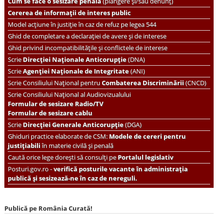
Cum se face o sesizare penală
(plângere și/sau denunț)
Cererea de informații de interes public
Model acțiune în justiție în caz de refuz pe legea 544
Ghid de completare a declarației de avere și de interese
Ghid privind incompatibilitățile și conflictele de interese
Scrie
Direcției Naționale Anticorupție
(DNA)
Scrie
Agenției Naționale de Integritate
(ANI)
Scrie
Consiliului Național pentru
Combaterea Discriminării
(CNCD)
Scrie Consiliului Național al Audiovizualului
Formular de sesizare Radio/TV
Formular de sesizare cablu
Scrie
Direcției Generale Anticorupție
(DGA)
Ghiduri practice elaborate de CSM:
Modele de cereri pentru
justițiabili
în materie civilă și penală
Caută orice lege dorești să consulți pe
Portalul legislativ
Posturi.gov.ro -
verifică posturile vacante în administrația
publică și sesizează-ne în caz de nereguli.
Publică pe România Curată!