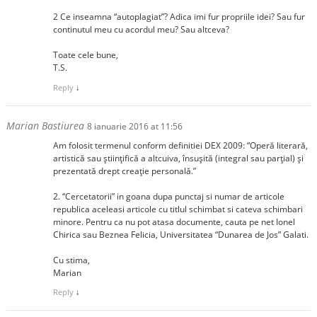
2 Ce inseamna “autoplagiat”? Adica imi fur propriile idei? Sau fur
continutul meu cu acordul meu? Sau altceva?
Toate cele bune,
T.S.
Reply
↓
Marian Bastiurea
8 ianuarie 2016 at 11:56
Am folosit termenul conform definitiei DEX 2009: “Operă literară,
artistică sau științifică a altcuiva, însușită (integral sau parțial) și
prezentată drept creație personală.”
2. “Cercetatorii” in goana dupa punctaj si numar de articole
republica aceleasi articole cu titlul schimbat si cateva schimbari
minore. Pentru ca nu pot atasa documente, cauta pe net Ionel
Chirica sau Beznea Felicia, Universitatea “Dunarea de Jos” Galati.
Cu stima,
Marian
Reply
↓