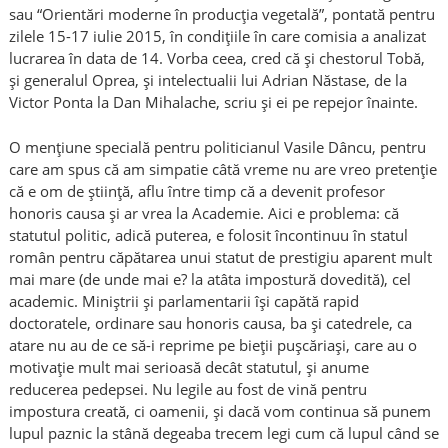
sau “Orientări moderne în producţia vegetală”, pontată pentru
zilele 15-17 iulie 2015, în condiţiile în care comisia a analizat
lucrarea în data de 14. Vorba ceea, cred că și chestorul Tobă,
și generalul Oprea, și intelectualii lui Adrian Năstase, de la
Victor Ponta la Dan Mihalache, scriu și ei pe repejor înainte.
O mențiune specială pentru politicianul Vasile Dâncu, pentru
care am spus că am simpatie câtă vreme nu are vreo pretenție
că e om de știință, aflu între timp că a devenit profesor
honoris causa și ar vrea la Academie. Aici e problema: că
statutul politic, adică puterea, e folosit încontinuu în statul
român pentru căpătarea unui statut de prestigiu aparent mult
mai mare (de unde mai e? la atâta impostură dovedită), cel
academic. Miniștrii și parlamentarii își capătă rapid
doctoratele, ordinare sau honoris causa, ba și catedrele, ca
atare nu au de ce să-i reprime pe bieții pușcăriași, care au o
motivație mult mai serioasă decât statutul, și anume
reducerea pedepsei. Nu legile au fost de vină pentru
impostura creată, ci oamenii, și dacă vom continua să punem
lupul paznic la stână degeaba trecem legi cum că lupul când se