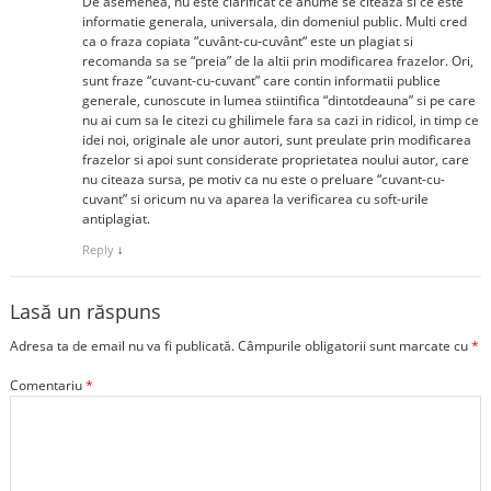
De asemenea, nu este clarificat ce anume se citeaza si ce este
informatie generala, universala, din domeniul public. Multi cred
ca o fraza copiata “cuvânt-cu-cuvânt“ este un plagiat si
recomanda sa se “preia” de la altii prin modificarea frazelor. Ori,
sunt fraze “cuvant-cu-cuvant” care contin informatii publice
generale, cunoscute in lumea stiintifica “dintotdeauna” si pe care
nu ai cum sa le citezi cu ghilimele fara sa cazi in ridicol, in timp ce
idei noi, originale ale unor autori, sunt preulate prin modificarea
frazelor si apoi sunt considerate proprietatea noului autor, care
nu citeaza sursa, pe motiv ca nu este o preluare “cuvant-cu-
cuvant” si oricum nu va aparea la verificarea cu soft-urile
antiplagiat.
Reply
↓
Lasă un răspuns
Adresa ta de email nu va fi publicată.
Câmpurile obligatorii sunt marcate cu
*
Comentariu
*