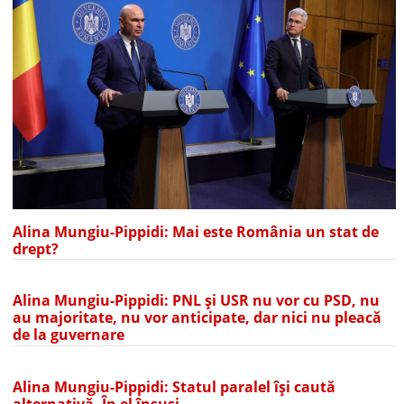
Alina Mungiu-Pippidi: Mai este România un stat de
drept?
Alina Mungiu-Pippidi: PNL și USR nu vor cu PSD, nu
au majoritate, nu vor anticipate, dar nici nu pleacă
de la guvernare
Alina Mungiu-Pippidi: Statul paralel își caută
alternativă. În el însuși