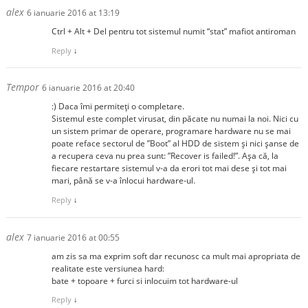
alex
6 ianuarie 2016 at 13:19
Ctrl + Alt + Del pentru tot sistemul numit “stat” mafiot antiroman
Reply
↓
Tempor
6 ianuarie 2016 at 20:40
:) Daca îmi permiteți o completare.
Sistemul este complet virusat, din păcate nu numai la noi. Nici cu
un sistem primar de operare, programare hardware nu se mai
poate reface sectorul de ”Boot” al HDD de sistem și nici șanse de
a recupera ceva nu prea sunt: ”Recover is failed!”. Așa că, la
fiecare restartare sistemul v-a da erori tot mai dese și tot mai
mari, până se v-a înlocui hardware-ul.
Reply
↓
alex
7 ianuarie 2016 at 00:55
am zis sa ma exprim soft dar recunosc ca mult mai apropriata de
realitate este versiunea hard:
bate + topoare + furci si inlocuim tot hardware-ul
Reply
↓