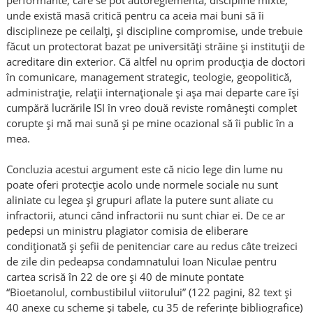
unde există masă critică pentru ca aceia mai buni să îi
disciplineze pe ceilalți, și discipline compromise, unde trebuie
făcut un protectorat bazat pe universități străine și instituții de
acreditare din exterior. Că altfel nu oprim producția de doctori
în comunicare, management strategic, teologie, geopolitică,
administrație, relații internaționale și așa mai departe care își
cumpără lucrările ISI în vreo două reviste românești complet
corupte și mă mai sună și pe mine ocazional să îi public în a
mea.
Concluzia acestui argument este că nicio lege din lume nu
poate oferi protecție acolo unde normele sociale nu sunt
aliniate cu legea și grupuri aflate la putere sunt aliate cu
infractorii, atunci când infractorii nu sunt chiar ei. De ce ar
pedepsi un ministru plagiator comisia de eliberare
condiţionată și șefii de penitenciar care au redus câte treizeci
de zile din pedeapsa condamnatului Ioan Niculae pentru
cartea scrisă în 22 de ore şi 40 de minute pontate
“Bioetanolul, combustibilul viitorului” (122 pagini, 82 text și
40 anexe cu scheme şi tabele, cu 35 de referinţe bibliografice)