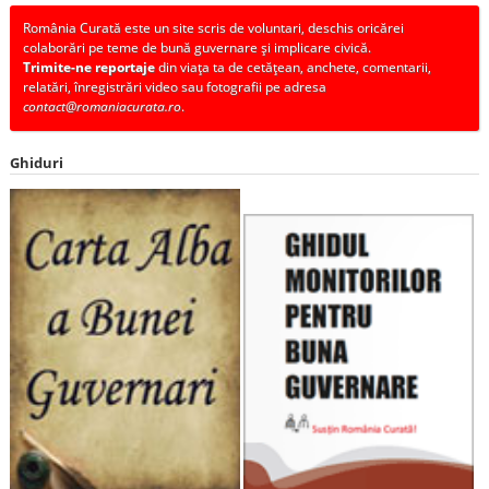
România Curată este un site scris de voluntari, deschis oricărei
colaborări pe teme de bună guvernare și implicare civică.
Trimite-ne reportaje
din viața ta de cetățean, anchete, comentarii,
relatări, înregistrări video sau fotografii pe adresa
contact@romaniacurata.ro
.
Ghiduri