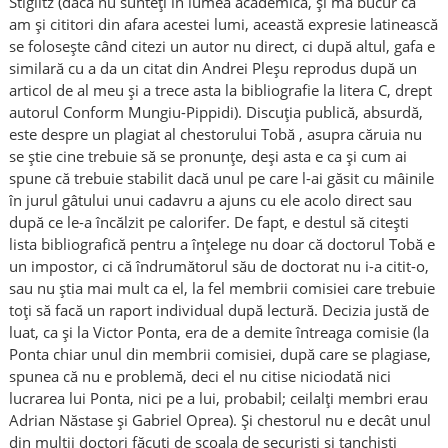
Stiglitz (dacă nu sunteți în lumea academică, și mă bucur că
am și cititori din afara acestei lumi, această expresie latinească
se folosește când citezi un autor nu direct, ci după altul, gafa e
similară cu a da un citat din Andrei Pleșu reprodus după un
articol de al meu și a trece asta la bibliografie la litera C, drept
autorul Conform Mungiu-Pippidi). Discuția publică, absurdă,
este despre un plagiat al chestorului Tobă , asupra căruia nu
se știe cine trebuie să se pronunțe, deși asta e ca și cum ai
spune că trebuie stabilit dacă unul pe care l-ai găsit cu mâinile
în jurul gâtului unui cadavru a ajuns cu ele acolo direct sau
după ce le-a încălzit pe calorifer. De fapt, e destul să citești
lista bibliografică pentru a înțelege nu doar că doctorul Tobă e
un impostor, ci că îndrumătorul său de doctorat nu i-a citit-o,
sau nu știa mai mult ca el, la fel membrii comisiei care trebuie
toți să facă un raport individual după lectură. Decizia justă de
luat, ca și la Victor Ponta, era de a demite întreaga comisie (la
Ponta chiar unul din membrii comisiei, după care se plagiase,
spunea că nu e problemă, deci el nu citise niciodată nici
lucrarea lui Ponta, nici pe a lui, probabil; ceilalți membri erau
Adrian Năstase și Gabriel Oprea). Și chestorul nu e decât unul
din mulții doctori făcuți de școala de securiști și tanchiști