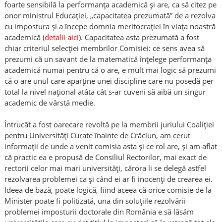
foarte sensibilă la performanța academică și are, ca să citez pe
onor ministrul Educației, „capacitatea prezumată” de a rezolva
cu impostura și a începe domnia meritocrației în viața noastră
academică (
detalii aici
). Capacitatea asta prezumată a fost
chiar criteriul selecției membrilor Comisiei: ce sens avea să
prezumi că un savant de la matematică înțelege performanța
academică numai pentru că o are, e mult mai logic să prezumi
că o are unul care aparține unei discipline care nu posedă per
total la nivel național atâta cât s-ar cuveni să aibă un singur
academic de vârstă medie.
Întrucât a fost oarecare revoltă pe la membrii juriului Coaliției
pentru Universități Curate înainte de Crăciun, am cerut
informații de unde a venit comisia asta și ce rol are, și am aflat
că practic ea e propusă de Consiliul Rectorilor, mai exact de
rectorii celor mai mari universități, cărora li se delegă astfel
rezolvarea problemei ca și când ei ar fi inocenți de crearea ei.
Ideea de bază, poate logică, fiind aceea că orice comisie de la
Minister poate fi politizată, una din soluțiile rezolvării
problemei imposturii doctorale din România e să lăsăm