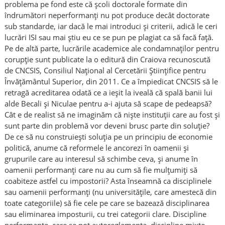
problema pe fond este că școli doctorale formate din
îndrumători neperformanți nu pot produce decât doctorate
sub standarde, iar dacă le mai introduci și criterii, adică le ceri
lucrări ISI sau mai știu eu ce se pun pe plagiat ca să facă față.
Pe de altă parte, lucrările academice ale condamnaților pentru
corupție sunt publicate la o editură din Craiova recunoscută
de CNCSIS, Consiliul Naţional al Cercetării Ştiinţifice pentru
Învățământul Superior, din 2011. Ce a împiedicat CNCSIS să le
retragă acreditarea odată ce a ieșit la iveală că spală banii lui
alde Becali și Niculae pentru a-i ajuta să scape de pedeapsă?
Cât e de realist să ne imaginăm că niște instituții care au fost și
sunt parte din problemă vor deveni brusc parte din soluție?
De ce să nu construiești soluția pe un principiu de economie
politică, anume că reformele le ancorezi în oamenii și
grupurile care au interesul să schimbe ceva, și anume în
oamenii performanți care nu au cum să fie mulțumiți să
coabiteze astfel cu impostorii? Asta înseamnă ca disciplinele
sau oamenii performanți (nu universitățile, care amestecă din
toate categoriile) să fie cele pe care se bazează disciplinarea
sau eliminarea imposturii, cu trei categorii clare. Discipline
performante, care se pot autoreglementa, discipline mixte,