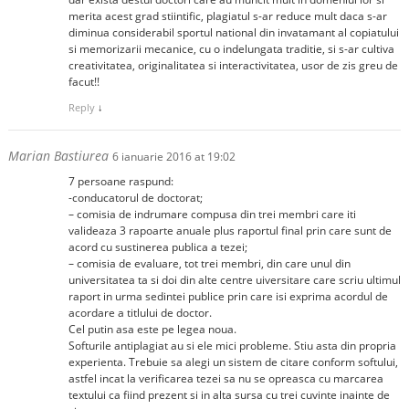
merita acest grad stiintific, plagiatul s-ar reduce mult daca s-ar
diminua considerabil sportul national din invatamant al copiatului
si memorizarii mecanice, cu o indelungata traditie, si s-ar cultiva
creativitatea, originalitatea si interactivitatea, usor de zis greu de
facut!!
Reply
↓
Marian Bastiurea
6 ianuarie 2016 at 19:02
7 persoane raspund:
-conducatorul de doctorat;
– comisia de indrumare compusa din trei membri care iti
valideaza 3 rapoarte anuale plus raportul final prin care sunt de
acord cu sustinerea publica a tezei;
– comisia de evaluare, tot trei membri, din care unul din
universitatea ta si doi din alte centre uiversitare care scriu ultimul
raport in urma sedintei publice prin care isi exprima acordul de
acordare a titlului de doctor.
Cel putin asa este pe legea noua.
Softurile antiplagiat au si ele mici probleme. Stiu asta din propria
experienta. Trebuie sa alegi un sistem de citare conform softului,
astfel incat la verificarea tezei sa nu se opreasca cu marcarea
textului ca fiind prezent si in alta sursa cu trei cuvinte inainte de