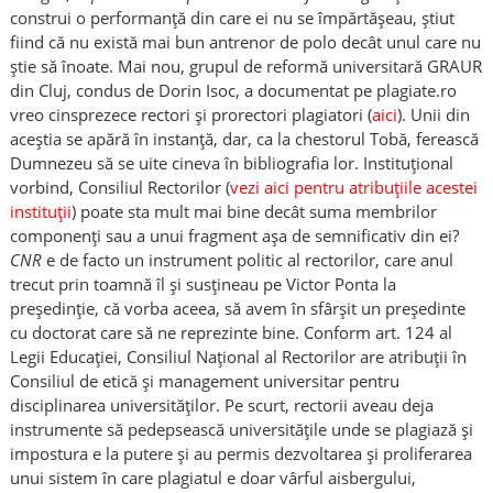
construi o performanță din care ei nu se împărtășeau, știut
fiind că nu există mai bun antrenor de polo decât unul care nu
știe să înoate. Mai nou, grupul de reformă universitară GRAUR
din Cluj, condus de Dorin Isoc, a documentat pe plagiate.ro
vreo cinsprezece rectori și prorectori plagiatori (
aici
). Unii din
aceștia se apără în instanță, dar, ca la chestorul Tobă, ferească
Dumnezeu să se uite cineva în bibliografia lor. Instituțional
vorbind, Consiliul Rectorilor (
vezi aici pentru atribuțiile acestei
instituții
) poate sta mult mai bine decât suma membrilor
componenți sau a unui fragment așa de semnificativ din ei?
CNR
e de facto un instrument politic al rectorilor, care anul
trecut prin toamnă îl și susțineau pe Victor Ponta la
președinție, că vorba aceea, să avem în sfârșit un președinte
cu doctorat care să ne reprezinte bine. Conform art. 124 al
Legii Educaţiei, Consiliul Naţional al Rectorilor are atribuții în
Consiliul de etică şi management universitar pentru
disciplinarea universităților. Pe scurt, rectorii aveau deja
instrumente să pedepsească universităţile unde se plagiază şi
impostura e la putere și au permis dezvoltarea și proliferarea
unui sistem în care plagiatul e doar vârful aisbergului,