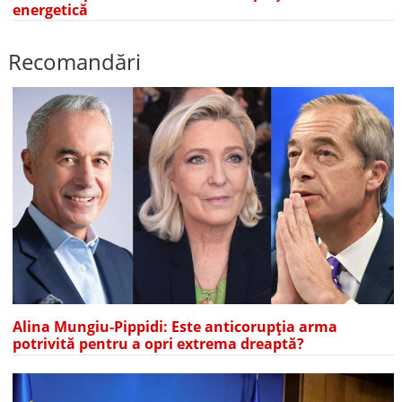
energetică
Recomandări
Alina Mungiu-Pippidi: Este anticorupția arma
potrivită pentru a opri extrema dreaptă?