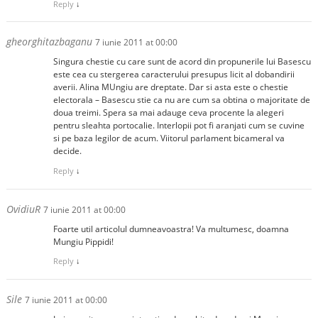
Reply
↓
gheorghitazbaganu
7 iunie 2011 at 00:00
Singura chestie cu care sunt de acord din propunerile lui Basescu
este cea cu stergerea caracterului presupus licit al dobandirii
averii. Alina MUngiu are dreptate. Dar si asta este o chestie
electorala – Basescu stie ca nu are cum sa obtina o majoritate de
doua treimi. Spera sa mai adauge ceva procente la alegeri
pentru sleahta portocalie. Interlopii pot fi aranjati cum se cuvine
si pe baza legilor de acum. Viitorul parlament bicameral va
decide.
Reply
↓
OvidiuR
7 iunie 2011 at 00:00
Foarte util articolul dumneavoastra! Va multumesc, doamna
Mungiu Pippidi!
Reply
↓
Sile
7 iunie 2011 at 00:00