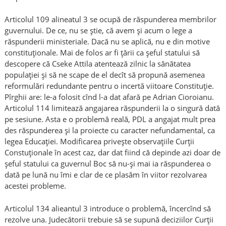
Articolul 109 alineatul 3 se ocupă de răspunderea membrilor
guvernului. De ce, nu se ştie, că avem şi acum o lege a
răspunderii ministeriale. Dacă nu se aplică, nu e din motive
constituţionale. Mai de folos ar fi ţării ca şeful statului să
descopere că Cseke Attila atentează zilnic la sănătatea
populaţiei şi să ne scape de el decît să propună asemenea
reformulări redundante pentru o incertă viitoare Constituţie.
Pîrghii are: le-a folosit cînd l-a dat afară pe Adrian Cioroianu.
Articolul 114 limitează angajarea răspunderii la o singură dată
pe sesiune. Asta e o problemă reală, PDL a angajat mult prea
des răspunderea şi la proiecte cu caracter nefundamental, ca
legea Educaţiei. Modificarea priveşte observaţiile Curţii
Constuţionale în acest caz, dar dat fiind că depinde azi doar de
şeful statului ca guvernul Boc să nu-şi mai ia răspunderea o
dată pe lună nu îmi e clar de ce plasăm în viitor rezolvarea
acestei probleme.
Articolul 134 alieantul 3 introduce o problemă, încercînd să
rezolve una. Judecătorii trebuie să se supună deciziilor Curţii