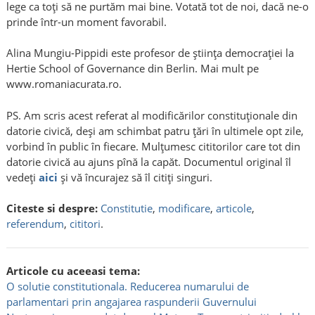
lege ca toţi să ne purtăm mai bine. Votată tot de noi, dacă ne-o
prinde într-un moment favorabil.
Alina Mungiu-Pippidi este profesor de ştiinţa democraţiei la
Hertie School of Governance din Berlin. Mai mult pe
www.romaniacurata.ro.
PS. Am scris acest referat al modificărilor constituţionale din
datorie civică, deşi am schimbat patru ţări în ultimele opt zile,
vorbind în public în fiecare. Mulţumesc cititorilor care tot din
datorie civică au ajuns pînă la capăt. Documentul original îl
vedeţi
aici
şi vă încurajez să îl citiţi singuri.
Citeste si despre:
Constitutie
,
modificare
,
articole
,
referendum
,
cititori
.
Articole cu aceeasi tema:
O solutie constitutionala. Reducerea numarului de
parlamentari prin angajarea raspunderii Guvernului