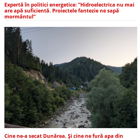
Expertă în politici energetice: ”Hidroelectrica nu mai
are apă suficientă. Proiectele fantezie ne sapă
mormântul”
Cine ne-a secat Dunărea. Și cine ne fură apa din