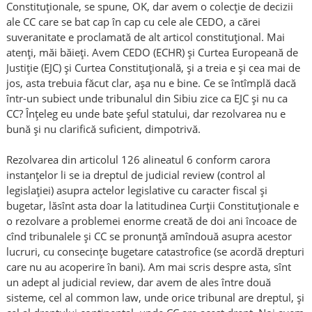
Constituţionale, se spune, OK, dar avem o colecţie de decizii
ale CC care se bat cap în cap cu cele ale CEDO, a cărei
suveranitate e proclamată de alt articol constituţional. Mai
atenţi, măi băieţi. Avem CEDO (ECHR) şi Curtea Europeană de
Justiţie (EJC) şi Curtea Constituţională, şi a treia e şi cea mai de
jos, asta trebuia făcut clar, aşa nu e bine. Ce se întîmplă dacă
într-un subiect unde tribunalul din Sibiu zice ca EJC şi nu ca
CC? Înţeleg eu unde bate şeful statului, dar rezolvarea nu e
bună şi nu clarifică suficient, dimpotrivă.
Rezolvarea din articolul 126 alineatul 6 conform carora
instanţelor li se ia dreptul de judicial review (control al
legislaţiei) asupra actelor legislative cu caracter fiscal şi
bugetar, lăsînt asta doar la latitudinea Curţii Constituţionale e
o rezolvare a problemei enorme creată de doi ani încoace de
cînd tribunalele şi CC se pronunţă amîndouă asupra acestor
lucruri, cu consecinţe bugetare catastrofice (se acordă drepturi
care nu au acoperire în bani). Am mai scris despre asta, sînt
un adept al judicial review, dar avem de ales între două
sisteme, cel al common law, unde orice tribunal are dreptul, şi