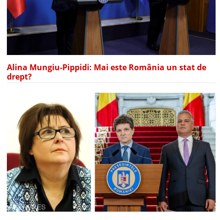
Alina Mungiu-Pippidi: Mai este România un stat de
drept?