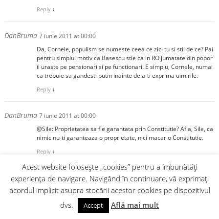
Reply
↓
DanBruma
7 iunie 2011 at 00:00
Da, Cornele, populism se numeste ceea ce zici tu si stii de ce? Pai
pentru simplul motiv ca Basescu stie ca in RO jumatate din popor
ii uraste pe pensionari si pe functionari. E simplu, Cornele, numai
ca trebuie sa gandesti putin inainte de a-ti exprima uimirile.
Reply
↓
DanBruma
7 iunie 2011 at 00:00
@Sile: Proprietatea sa fie garantata prin Constitutie? Afla, Sile, ca
nimic nu-ti garanteaza o proprietate, nici macar o Constitutie.
Reply
↓
Acest website folosește „cookies” pentru a îmbunătăți
DanBruma
experiența de navigare. Navigând în continuare, vă exprimați
7 iunie 2011 at 00:00
acordul implicit asupra stocării acestor cookies pe dispozitivul
Care e nemultumirea ta, Alex Rauta?
dvs.
Află mai mult
Accept
Reply
↓