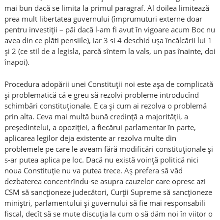
mai bun dacă se limita la primul paragraf. Al doilea limitează
prea mult libertatea guvernului (împrumuturi externe doar
pentru investiţii – păi dacă l-am fi avut în vigoare acum Boc nu
avea din ce plăti pensiile), iar 3 si 4 deschid uşa încălcării lui 1
şi 2 (ce stil de a legisla, parcă sîntem la vals, un pas înainte, doi
înapoi).
Procedura adopării unei Constituţii noi este aşa de complicată
şi problematică că e greu să rezolvi probleme introducînd
schimbări constituţionale. E ca şi cum ai rezolva o problemă
prin alta. Ceva mai multă bună credinţă a majorităţii, a
preşedintelui, a opoziţiei, a fiecărui parlamentar în parte,
aplicarea legilor deja existente ar rezolva multe din
problemele pe care le aveam fără modificări constituţionale şi
s-ar putea aplica pe loc. Dacă nu există voinţă politică nici
noua Constituţie nu va putea trece. Aş prefera să văd
dezbaterea concentrîndu-se asupra cauzelor care opresc azi
CSM să sancţioneze judecători, Curţii Supreme să sancţioneze
miniştri, parlamentului şi guvernului să fie mai responsabili
fiscal, decît să se mute discuţia la cum o să dăm noi în viitor o