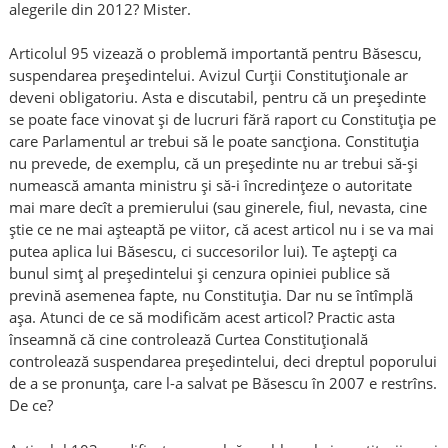
alegerile din 2012? Mister.
Articolul 95 vizează o problemă importantă pentru Băsescu,
suspendarea preşedintelui. Avizul Curţii Constituţionale ar
deveni obligatoriu. Asta e discutabil, pentru că un preşedinte
se poate face vinovat şi de lucruri fără raport cu Constituţia pe
care Parlamentul ar trebui să le poate sancţiona. Constituţia
nu prevede, de exemplu, că un preşedinte nu ar trebui să-şi
numească amanta ministru şi să-i încredinţeze o autoritate
mai mare decît a premierului (sau ginerele, fiul, nevasta, cine
ştie ce ne mai aşteaptă pe viitor, că acest articol nu i se va mai
putea aplica lui Băsescu, ci succesorilor lui). Te aştepţi ca
bunul simţ al preşedintelui şi cenzura opiniei publice să
prevină asemenea fapte, nu Constituţia. Dar nu se întîmplă
aşa. Atunci de ce să modificăm acest articol? Practic asta
înseamnă că cine controlează Curtea Constituţională
controlează suspendarea preşedintelui, deci dreptul poporului
de a se pronunţa, care l-a salvat pe Băsescu în 2007 e restrîns.
De ce?