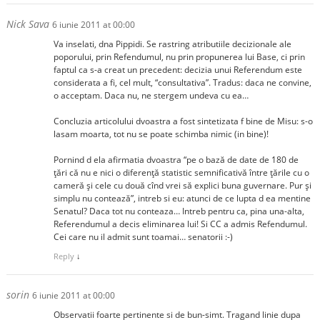
Nick Sava
6 iunie 2011 at 00:00
Va inselati, dna Pippidi. Se rastring atributiile decizionale ale
poporului, prin Refendumul, nu prin propunerea lui Base, ci prin
faptul ca s-a creat un precedent: decizia unui Referendum este
considerata a fi, cel mult, “consultativa”. Tradus: daca ne convine,
o acceptam. Daca nu, ne stergem undeva cu ea…
Concluzia articolului dvoastra a fost sintetizata f bine de Misu: s-o
lasam moarta, tot nu se poate schimba nimic (in bine)!
Pornind d ela afirmatia dvoastra “pe o bază de date de 180 de
ţări că nu e nici o diferenţă statistic semnificativă între ţările cu o
cameră şi cele cu două cînd vrei să explici buna guvernare. Pur şi
simplu nu contează”, intreb si eu: atunci de ce lupta d ea mentine
Senatul? Daca tot nu conteaza… Intreb pentru ca, pina una-alta,
Referendumul a decis eliminarea lui! Si CC a admis Refendumul.
Cei care nu il admit sunt toamai… senatorii :-)
Reply
↓
sorin
6 iunie 2011 at 00:00
Observatii foarte pertinente si de bun-simt. Tragand linie dupa