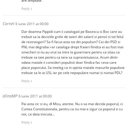
are dreptate.
Reply
↓
Cornel
6 iunie 2011 at 00:00
Dar doamna Pippidi cum ii catalogati pe Basescu si Boc care au
trebuit sa ia deciziile grele de taieri din salarii si pensii si tot felul
de restrangeri? Sa fi facut asta tot din populism? Cei din PSD si
PNL mai degraba i-ar cataloga drept fraieri fiindca ei au fost mai
smecheri si nu au vrut sa intre la guvernare pentru ca stiau ca
trebuie sa taie pentru ca tara sa supravietuiasca. Acum dintr-
odata matale ii consideri populisti doar fiindca fac ceva care
place poporului. Sa inteleg ca in opinia matale masurile populiste
trebuie sa le ia USL iar pe cele nepopulare numai si numai PDL?
Reply
↓
alinaMP
6 iunie 2011 at 00:00
Pai asta zic si eu, dl Misu, atentie. Nu o sa mai decida poporul, ci
Curtea Constitutionala, pentru ca nu mai e sigur ca poporul e cu
noi, ca data trecuta…
Reply
↓