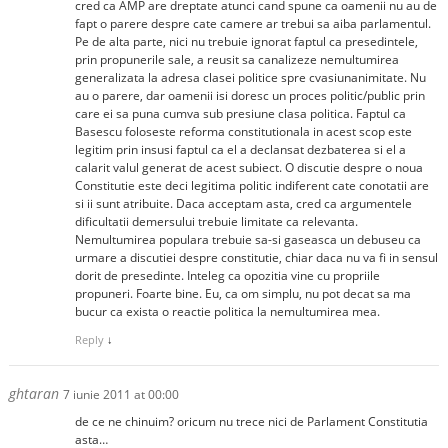
cred ca AMP are dreptate atunci cand spune ca oamenii nu au de
fapt o parere despre cate camere ar trebui sa aiba parlamentul.
Pe de alta parte, nici nu trebuie ignorat faptul ca presedintele,
prin propunerile sale, a reusit sa canalizeze nemultumirea
generalizata la adresa clasei politice spre cvasiunanimitate. Nu
au o parere, dar oamenii isi doresc un proces politic/public prin
care ei sa puna cumva sub presiune clasa politica. Faptul ca
Basescu foloseste reforma constitutionala in acest scop este
legitim prin insusi faptul ca el a declansat dezbaterea si el a
calarit valul generat de acest subiect. O discutie despre o noua
Constitutie este deci legitima politic indiferent cate conotatii are
si ii sunt atribuite. Daca acceptam asta, cred ca argumentele
dificultatii demersului trebuie limitate ca relevanta.
Nemultumirea populara trebuie sa-si gaseasca un debuseu ca
urmare a discutiei despre constitutie, chiar daca nu va fi in sensul
dorit de presedinte. Inteleg ca opozitia vine cu propriile
propuneri. Foarte bine. Eu, ca om simplu, nu pot decat sa ma
bucur ca exista o reactie politica la nemultumirea mea.
Reply
↓
ghtaran
7 iunie 2011 at 00:00
de ce ne chinuim? oricum nu trece nici de Parlament Constitutia
asta…