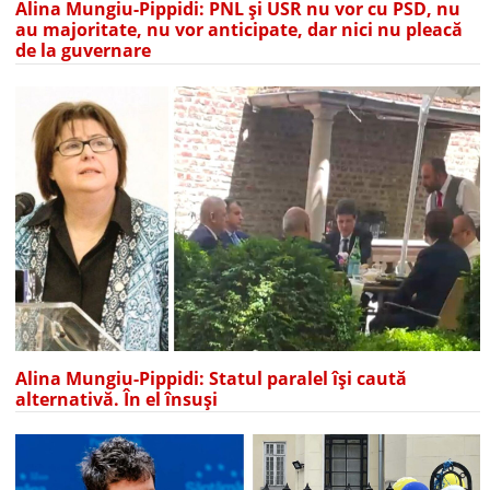
Alina Mungiu-Pippidi: PNL și USR nu vor cu PSD, nu
au majoritate, nu vor anticipate, dar nici nu pleacă
de la guvernare
Alina Mungiu-Pippidi: Statul paralel își caută
alternativă. În el însuși