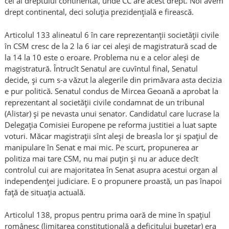
cel al dreptului continental, unde CC are acest drept. Noi avem
drept continental, deci soluţia prezidenţială e firească.
Articolul 133 alineatul 6 în care reprezentanţii societăţii civile
în CSM cresc de la 2 la 6 iar cei aleşi de magistratură scad de
la 14 la 10 este o eroare. Problema nu e a celor aleşi de
magistratură. Întrucît Senatul are cuvîntul final, Senatul
decide, şi cum s-a văzut la alegerile din primăvara asta decizia
e pur politică. Senatul condus de Mircea Geoană a aprobat la
reprezentant al societăţii civile condamnat de un tribunal
(Alistar) şi pe nevasta unui senator. Candidatul care lucrase la
Delegaţia Comisiei Europene pe reforma justitiei a luat sapte
voturi. Măcar magistraţii sînt aleşi de breasla lor şi spaţiul de
manipulare în Senat e mai mic. Pe scurt, propunerea ar
politiza mai tare CSM, nu mai puţin şi nu ar aduce decît
controlul cui are majoritatea în Senat asupra acestui organ al
independenţei judiciare. E o propunere proastă, un pas înapoi
faţă de situaţia actuală.
Articolul 138, propus pentru prima oară de mine în spaţiul
românesc (limitarea constituţională a deficitului bugetar) era