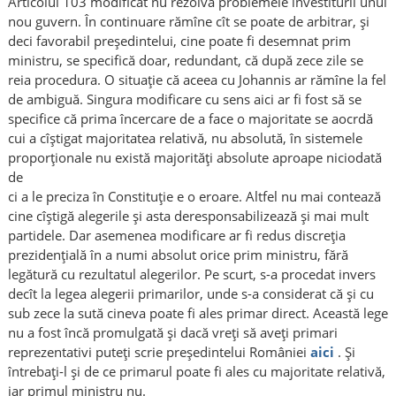
Articolul 103 modificat nu rezolvă problemele investiturii unui
nou guvern. În continuare rămîne cît se poate de arbitrar, şi
deci favorabil preşedintelui, cine poate fi desemnat prim
ministru, se specifică doar, redundant, că după zece zile se
reia procedura. O situaţie că aceea cu Johannis ar rămîne la fel
de ambiguă. Singura modificare cu sens aici ar fi fost să se
specifice că prima încercare de a face o majoritate se aocrdă
cui a cîştigat majoritatea relativă, nu absolută, în sistemele
proporţionale nu există majorităţi absolute aproape niciodată
de
ci a le preciza în Constituţie e o eroare. Altfel nu mai contează
cine cîştigă alegerile şi asta deresponsabilizează şi mai mult
partidele. Dar asemenea modificare ar fi redus discreţia
prezidenţială în a numi absolut orice prim ministru, fără
legătură cu rezultatul alegerilor. Pe scurt, s-a procedat invers
decît la legea alegerii primarilor, unde s-a considerat că şi cu
sub zece la sută cineva poate fi ales primar direct. Această lege
nu a fost încă promulgată şi dacă vreţi să aveţi primari
reprezentativi puteţi scrie preşedintelui României
aici
. Şi
întrebaţi-l şi de ce primarul poate fi ales cu majoritate relativă,
iar primul ministru nu.