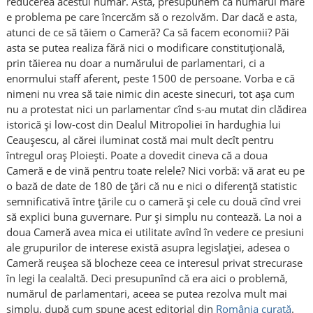
reducerea acestui număr. Asta, presupunem că numărul mare
e problema pe care încercăm să o rezolvăm. Dar dacă e asta,
atunci de ce să tăiem o Cameră? Ca să facem economii? Păi
asta se putea realiza fără nici o modificare constituţională,
prin tăierea nu doar a numărului de parlamentari, ci a
enormului staff aferent, peste 1500 de persoane. Vorba e că
nimeni nu vrea să taie nimic din aceste sinecuri, tot aşa cum
nu a protestat nici un parlamentar cînd s-au mutat din clădirea
istorică şi low-cost din Dealul Mitropoliei în hardughia lui
Ceauşescu, al cărei iluminat costă mai mult decît pentru
întregul oraş Ploieşti. Poate a dovedit cineva că a doua
Cameră e de vină pentru toate relele? Nici vorbă: vă arat eu pe
o bază de date de 180 de ţări că nu e nici o diferenţă statistic
semnificativă între ţările cu o cameră şi cele cu două cînd vrei
să explici buna guvernare. Pur şi simplu nu contează. La noi a
doua Cameră avea mica ei utilitate avînd în vedere ce presiuni
ale grupurilor de interese există asupra legislaţiei, adesea o
Cameră reuşea să blocheze ceea ce interesul privat strecurase
în legi la cealaltă. Deci presupunînd că era aici o problemă,
numărul de parlamentari, aceea se putea rezolva mult mai
simplu, după cum spune acest editorial din
România curată
.