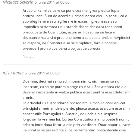
Niculaes Severin
6 iunie 2011 at 00:00
Articolul 72 mi se pare ca pune cea mai grea piedica luptei
anticoruptie. Sunt de acord cu introducerea dvs., in sensul ca o
supralegiferare sau legiferare in exces ingreuneaza sau
impiedica activitatea unui stat de drept, dar daca tot sunteti
preocupata de Cosntitutie, acum ar fi cazul sa se faca o
dezbatere reala si o presiune pentru ca aceste probleme/piedici
sa dispara, iar Constitutia sa se simplifice, fara a contine
prevederi prohibitive pentru po justitie corecta.
Reply
↓
misu jamie
6 iunie 2011 at 00:00
Doamna, deci hai sa nu schimbam nimic, nici macar sa nu
incercam, ca sa ne putem plange ca e rau. Sociateatea civila a
devenit inexistenta in viatza publica exact pentru acest defetism
cronic.
La articolul cu suspendarea presedintelui trebuie doar aplicat
principiul simetriei: cine pierde, pleaca acasa, asa cum este si in
constitutiile Portugaliei si Austriei, de unde s-a si inspirat
Iorgovan la vremea lui. Curtea Constitutionala nu poate fi numit
arbitru intre doua foruri alese prin vot direct. Doar poporul, care
i-a votat si pe presedinte si pe parlamentari poate decide cine