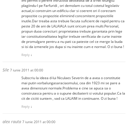
Imi permit o perere intructiva deosebita de a d-nei Mungiu:
plagiindu-l pe Farfuridi , ori demolam cu totul cotetul legislativ
actual,si construim un edificiu clar si coerent ori il corectam
propozitie cu propozitie eliminind concomitent propozitiile
inutile.Dar treaba asta trebuie facuta suficient de rapid pentru ca
peste 20 de ani de LALAIALA sunt oricum prea multi.Personal,
propun duoa corecturi: proprietatea trebuie garantata prin lege
iar constitutionalitatea legilor trebuie verificata de curte inainte
de promulgare pentru a nu pati ca pateste cel ce merge la buda
si isi da izmenele jos dupa si nu inainte cum e normal. O zi buna !
Reply
↓
Sile
7 iunie 2011 at 00:00
Subscriu la ideea d-lui Niculaes Severin de a avea o constitutie
mai putin vorbalungasaraciaomului, cea din 1923 mi se pare a
avea dimensiuni normale.Problema e cine se apuca sa o
construiasca pentru a o supune dezbaterii si votului popular.Ca la
cit de ciciiti suntem , vad ca LALAIM in continuare. O zi buna !
Reply
↓
alex rauta
7 iunie 2011 at 00:00