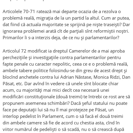
Articolele 70-71 ratează mai departe ocazia de a rezolva o
problemă reală, migraţia de la un partid la altul. Cum ar putea,
dat fiind că actuala majoritate se sprijină pe nişte traseişti? Dar
ignorarea problemei arată cît de parţiali sînt reformiştii noştri.
Primarilor li s-a interzis deja, de ce nu şi parlamentarilor?
Articolul 72 modificat ia dreptul Camerelor de a mai aproba
percheziţiile şi investigaţiile contra parlamentarilor pentru
fapte penale cu caracter nepolitic, ceea ce e o problemă reală,
ambele tabere politice folosindu-se din greu de acest drept şi
blocînd anchetele contra lui Adrian Năstase, Monica Ridzi, Dan
Păsat, etc. Dar avînd în vedere că unele sînt blocate chiar
acum, cu majorităţi mai mici decît cea necesară unei
modificări constituţionale (două treimi) te întrebi ce rost are să
propunem asemenea schimbări? Dacă şeful statului nu poate
face pe deputaţii lui să nu îl mai protejeze pe Păsat, un
interlop pedelist în Parlament, cum o să facă el două treimi
din ambele camere să fie de acord cu chestia asta, cînd în
viitor numărul de pedelişti o să scadă, nu o să crească după