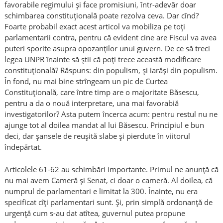
favorabile regimului şi face promisiuni, într-adevăr doar
schimbarea constituţională poate rezolva ceva. Dar cînd?
Foarte probabil exact acest articol va mobiliza pe toţi
parlamentarii contra, pentru că evident cine are Fiscul va avea
puteri sporite asupra opozanţilor unui guvern. De ce să treci
legea UNPR înainte să ştii că poţi trece această modificare
constituţională? Răspuns: din populism, şi iarăşi din populism.
În fond, nu mai bine strîngeam un pic de Curtea
Constituţională, care între timp are o majoritate Băsescu,
pentru a da o nouă interpretare, una mai favorabiă
investigatorilor? Asta putem încerca acum: pentru restul nu ne
ajunge tot al doilea mandat al lui Băsescu. Principiul e bun
deci, dar şansele de reuşită slabe şi pierdute în viitorul
îndepărtat.
Articolele 61-62 au schimbări importante. Primul ne anunţă că
nu mai avem Cameră şi Senat, ci doar o cameră. Al doilea, că
numprul de parlamentari e limitat la 300. Înainte, nu era
specificat cîţi parlamentari sunt. Şi, prin simplă ordonanţă de
urgenţă cum s-au dat atîtea, guvernul putea propune