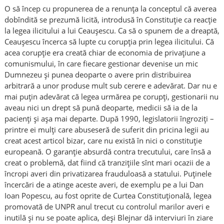
O să încep cu propunerea de a renunţa la conceptul că averea
dobîndită se prezumă licită, introdusă în Constituţie ca reacţie
la legea ilicitului a lui Ceauşescu. Ca să o spunem de a dreaptă,
Ceauşescu încerca să lupte cu corupţia prin legea ilicitului. Că
acea corupţie era creată chiar de economia de privaţiune a
comunismului, în care fiecare gestionar devenise un mic
Dumnezeu şi punea deoparte o avere prin distribuirea
arbitrară a unor produse mult sub cerere e adevărat. Dar nu e
mai puţin adevărat că legea urmărea pe corupţi, gestionarii nu
aveau nici un drept să pună deoparte, medicii să ia de la
pacienţi şi aşa mai departe. După 1990, legislatorii îngroziţi –
printre ei mulţi care abuseseră de suferit din pricina legii au
creat acest articol bizar, care nu există în nici o constituţie
europeană. O garanţie absurdă contra trecutului, care însă a
creat o problemă, dat fiind că tranziţiile sînt mari ocazii de a
încropi averi din privatizarea frauduloasă a statului. Puţinele
încercări de a atinge aceste averi, de exemplu pe a lui Dan
Ioan Popescu, au fost oprite de Curtea Constituţională, legea
promovată de UNPR anul trecut cu controlul marilor averi e
inutilă şi nu se poate aplica, deşi Blejnar dă interviuri în ziare