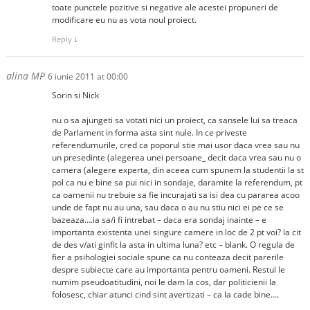
toate punctele pozitive si negative ale acestei propuneri de
modificare eu nu as vota noul proiect.
Reply
↓
alina MP
6 iunie 2011 at 00:00
Sorin si Nick
nu o sa ajungeti sa votati nici un proiect, ca sansele lui sa treaca
de Parlament in forma asta sint nule. In ce priveste
referendumurile, cred ca poporul stie mai usor daca vrea sau nu
un presedinte (alegerea unei persoane_ decit daca vrea sau nu o
camera (alegere experta, din aceea cum spunem la studentii la st
pol ca nu e bine sa pui nici in sondaje, daramite la referendum, pt
ca oamenii nu trebuie sa fie incurajati sa isi dea cu pararea acoo
unde de fapt nu au una, sau daca o au nu stiu nici ei pe ce se
bazeaza….ia sa/i fi intrebat – daca era sondaj inainte – e
importanta existenta unei singure camere in loc de 2 pt voi? la cit
de des v/ati ginfit la asta in ultima luna? etc – blank. O regula de
fier a psihologiei sociale spune ca nu conteaza decit parerile
despre subiecte care au importanta pentru oameni. Restul le
numim pseudoatitudini, noi le dam la cos, dar politicienii la
folosesc, chiar atunci cind sint avertizati – ca la cade bine….