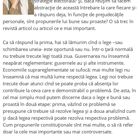
strategie electorală? Şi, dacă reuşim să facem
abstracţie de această întrebare la care fiecare şi-
a răspuns deja, în funcţie de prejudecăţile
personale, sînt propunerile lui bune sau proaste? O să trec în
revistă articol cu articol ce e mai important.
Ca să răspund la prima, hai să lămurim cînd o lege –sau
schimbarea uneia- este oportună sau nu. Într-o ţară normală
nu trebuie trecute legi toată ziua. Guvernarea nu înseamnă
neapărat reglementare: guvernele au şi alte instrumente.
Economiile suprareglementate se sufocă: mai multe legi nu
înseamnă că mai multă lume respectă legea. Legi noi trebuie
trecute doar atunci cînd se poate proba că absenţa lor
contribuie la ceva care e demonstrabil o problemă. De asta, în
cel mai simplu mod putem discerne daca o lege e bună sau
proastă în două etape: prima, văzînd ce problemă se
presupune că trebuie să rezolve legea şi a doua analizînd cum
şi dacă legea respectivă poate rezolva respectiva problemă.
Cum propunerile constituţionale sînt mai multe, o să ră refer
doar la cele mai importante sau mai controversate.