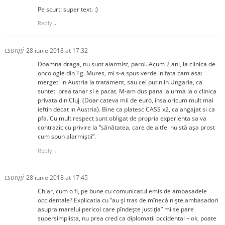
Pe scurt: super text. :)
Reply
↓
csongi
28 iunie 2018 at 17:32
Doamna draga, nu sunt alarmist, parol. Acum 2 ani, la clinica de
oncologie din Tg. Mures, mi s-a spus verde in fata cam asa:
mergeti in Austria la tratament, sau cel putin in Ungaria, ca
sunteti prea tanar si e pacat. M-am dus pana la urma la o clinica
privata din Cluj. (Doar cateva mii de euro, insa oricum mult mai
ieftin decat in Austria). Bine ca platesc CASS x2, ca angajat si ca
pfa. Cu mult respect sunt obligat de propria experienta sa va
contrazic cu privire la “sănătatea, care de altfel nu stă așa prost
cum spun alarmiștii”.
Reply
↓
csongi
28 iunie 2018 at 17:45
Chiar, cum o fi, pe bune cu comunicatul emis de ambasadele
occidentale? Explicatia cu “au și tras de mînecă niște ambasadori
asupra marelui pericol care pîndește justiția” mi se pare
supersimplista, nu prea cred ca diplomatii occidental – ok, poate