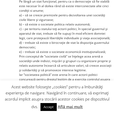
Pe lângă un stat funcţional, pentru ca o democraţie să fie viabilă
este necesar în al doilea rând să existe interconectate alte cinci
condiţii si anume;
a) – să se creeze premizele pentru dezvoltarea unei societăţi
civile libere şi viguroase;
b) – să existe o societate politica relativ autonomă;
c) – pe teritoriu statului toţi actorii politici, în special guvernul şi
aparatul de stat, trebuie să fie supuşi în mod eficient domniei
legii, care protejează libertăţile individuale şi viaţa asociaţională;
d) – trebuie să existe o birocraţie de stat la dispoziţia guvernului
democratic;
e) – trebuie să existe o societate economică instituţionalizată;
Prin conceptul de “societate civilă” se înţelege acea arenă a
societăţii unde indivizi, mişcări şi grupuri cu organizare proprie şi
relativ autonome încearcă să articuleze valori, să creeze asociaţii
şi solidarităţi şi să promoveze interese legitime.
Iar “societatea politică” este arena în care actorii politici
concurează pentru dreptul legitim de a exercita controlul asupra
puterii publice şi aparatului de stat.
Acest website folosește „cookies” pentru a îmbunătăți
Prin ea însăşi, societatea civilă poate distruge un regim
experiența de navigare. Navigând în continuare, vă exprimați
nedemocratic dictatorial sau autoritar, dar consolidarea
democratică implică şi existenţa societăţii politice.
acordul implicit asupra stocării acestor cookies pe dispozitivul
Este foarte important şi trebuie subliniat că nu numai diferenţa
dvs.
Află mai mult
dintre societatea civilă şi cea politică trebuie reliefată ci şi
Accept
complemntaritatea lor care din cauza unor interese meschine şi