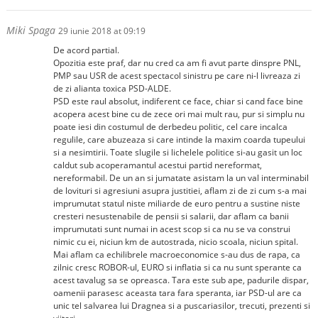
Miki Spaga
29 iunie 2018 at 09:19
De acord partial.
Opozitia este praf, dar nu cred ca am fi avut parte dinspre PNL,
PMP sau USR de acest spectacol sinistru pe care ni-l livreaza zi
de zi alianta toxica PSD-ALDE.
PSD este raul absolut, indiferent ce face, chiar si cand face bine
acopera acest bine cu de zece ori mai mult rau, pur si simplu nu
poate iesi din costumul de derbedeu politic, cel care incalca
regulile, care abuzeaza si care intinde la maxim coarda tupeului
si a nesimtirii. Toate slugile si lichelele politice si-au gasit un loc
caldut sub acoperamantul acestui partid nereformat,
nereformabil. De un an si jumatate asistam la un val interminabil
de lovituri si agresiuni asupra justitiei, aflam zi de zi cum s-a mai
imprumutat statul niste miliarde de euro pentru a sustine niste
cresteri nesustenabile de pensii si salarii, dar aflam ca banii
imprumutati sunt numai in acest scop si ca nu se va construi
nimic cu ei, niciun km de autostrada, nicio scoala, niciun spital.
Mai aflam ca echilibrele macroeconomice s-au dus de rapa, ca
zilnic cresc ROBOR-ul, EURO si inflatia si ca nu sunt sperante ca
acest tavalug sa se opreasca. Tara este sub ape, padurile dispar,
oamenii parasesc aceasta tara fara speranta, iar PSD-ul are ca
unic tel salvarea lui Dragnea si a puscariasilor, trecuti, prezenti si