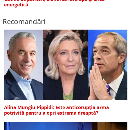
energetică
Recomandări
Alina Mungiu-Pippidi: Este anticorupția arma
potrivită pentru a opri extrema dreaptă?