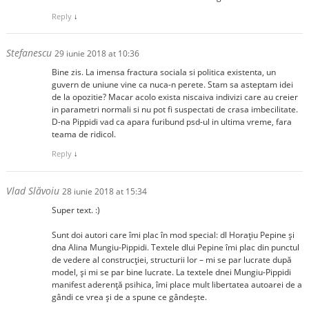
Reply
↓
Stefanescu
29 iunie 2018 at 10:36
Bine zis. La imensa fractura sociala si politica existenta, un
guvern de uniune vine ca nuca-n perete. Stam sa asteptam idei
de la opozitie? Macar acolo exista niscaiva indivizi care au creier
in parametri normali si nu pot fi suspectati de crasa imbecilitate.
D-na Pippidi vad ca apara furibund psd-ul in ultima vreme, fara
teama de ridicol.
Reply
↓
Vlad Slăvoiu
28 iunie 2018 at 15:34
Super text. :)
Sunt doi autori care îmi plac în mod special: dl Horațiu Pepine și
dna Alina Mungiu-Pippidi. Textele dlui Pepine îmi plac din punctul
de vedere al construcției, structurii lor – mi se par lucrate după
model, și mi se par bine lucrate. La textele dnei Mungiu-Pippidi
manifest aderență psihica, îmi place mult libertatea autoarei de a
gândi ce vrea și de a spune ce gândește.