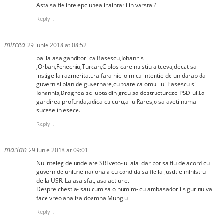
Asta sa fie intelepciunea inaintarii in varsta ?
Reply
↓
mircea
29 iunie 2018 at 08:52
pai la asa ganditori ca Basescu,Iohannis
,Orban,Fenechiu,Turcan,Ciolos care nu stiu altceva,decat sa
instige la razmerita,ura fara nici o mica intentie de un darap da
guvern si plan de guvernare,cu toate ca omul lui Basescu si
Iohannis,Dragnea se lupta din greu sa destructureze PSD-ul.La
gandirea profunda,adica cu curu,a lu Rares,o sa aveti numai
sucese in esece.
Reply
↓
marian
29 iunie 2018 at 09:01
Nu inteleg de unde are SRI veto- ul ala, dar pot sa fiu de acord cu
guvern de uniune nationala cu conditia sa fie la justitie ministru
de la USR. La asa sfat, asa actiune.
Despre chestia- sau cum sa o numim- cu ambasadorii sigur nu va
face vreo analiza doamna Mungiu
Reply
↓