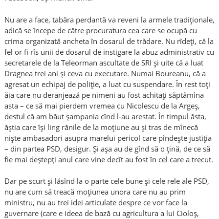
Nu are a face, tabăra perdantă va reveni la armele tradiționale,
adică se începe de către procuratura cea care se ocupă cu
crima organizată ancheta în dosarul de trădare. Nu rîdeți, că la
fel or fi rîs unii de dosarul de instigare la abuz administrativ cu
secretarele de la Teleorman ascultate de SRI și uite că a luat
Dragnea trei ani și ceva cu executare. Numai Boureanu, că a
agresat un echipaj de poliție, a luat cu suspendare. În rest toți
ăia care nu deranjează pe nimeni au fost achitați săptâmîna
asta – ce să mai pierdem vremea cu Nicolescu de la Argeș,
destul că am băut șampania cînd l-au arestat. În timpul ăsta,
ăștia care își ling rănile de la moțiune au și tras de mînecă
niște ambasadori asupra marelui pericol care pîndește justiția
– din partea PSD, desigur. Și așa au de gînd să o țină, de ce să
fie mai deștepți anul care vine decît au fost în cel care a trecut.
Dar pe scurt și lăsînd la o parte cele bune și cele rele ale PSD,
nu are cum să treacă moțiunea unora care nu au prim
ministru, nu au trei idei articulate despre ce vor face la
guvernare (care e ideea de bază cu agricultura a lui Cioloș,