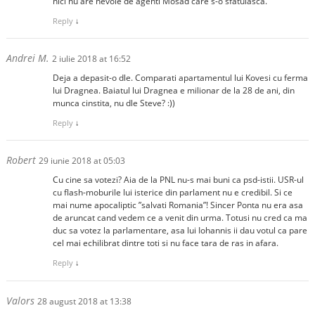
nici nu are nevoie de agenti Mosad care s-o sfatuiasca.
Reply
↓
Andrei M.
2 iulie 2018 at 16:52
Deja a depasit-o dle. Comparati apartamentul lui Kovesi cu ferma
lui Dragnea. Baiatul lui Dragnea e milionar de la 28 de ani, din
munca cinstita, nu dle Steve? :))
Reply
↓
Robert
29 iunie 2018 at 05:03
Cu cine sa votezi? Aia de la PNL nu-s mai buni ca psd-istii. USR-ul
cu flash-moburile lui isterice din parlament nu e credibil. Si ce
mai nume apocaliptic ”salvati Romania”! Sincer Ponta nu era asa
de aruncat cand vedem ce a venit din urma. Totusi nu cred ca ma
duc sa votez la parlamentare, asa lui Iohannis ii dau votul ca pare
cel mai echilibrat dintre toti si nu face tara de ras in afara.
Reply
↓
Valors
28 august 2018 at 13:38