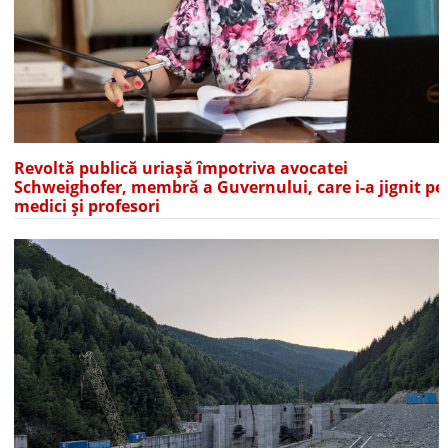
Revoltă publică uriașă împotriva avocatei
Schweighofer, membră a Guvernului, care i-a jignit pe
medici și profesori