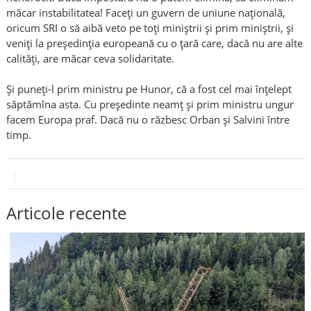
măcar instabilitatea! Faceți un guvern de uniune națională,
oricum SRI o să aibă veto pe toți miniștrii și prim miniștrii, și
veniți la președinția europeană cu o țară care, dacă nu are alte
calități, are măcar ceva solidaritate.
Și puneți-l prim ministru pe Hunor, că a fost cel mai înțelept
săptămîna asta. Cu președinte neamț și prim ministru ungur
facem Europa praf. Dacă nu o răzbesc Orban și Salvini între
timp.
Articole recente