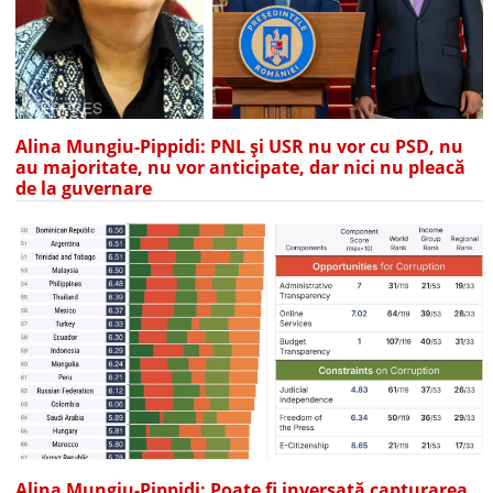
Alina Mungiu-Pippidi: PNL și USR nu vor cu PSD, nu
au majoritate, nu vor anticipate, dar nici nu pleacă
de la guvernare
Alina Mungiu-Pippidi: Poate fi inversată capturarea