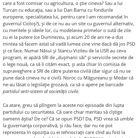
care a fost comisar cu agricultura, o știe cineva? Sau a lui
Turcan cu educația, sau a lui Dan Barna cu fondurile
europene, specialitatea lui, pentru care l-am recomandat în
guvernul Cioloș?), și de ce nu au un site cu guvernul alternativ,
cu meritele și ideile lor, cu modelarea primelor o sută de zile
cu ei la putere (ce Dumnezeu, și acum 20 de ani ne-a dus
mintea să facem asta) să vadă lumea cine vine dacă dă jos PSD
și ce face. Numai Năsui și Stancu-Viziteu de la USR au ceva
program, ei apără SRI de „dușmanii săi” și serviciile secrete de
o lege nouă, ca să îi cităm exact, și asta chiar în comisia de
supraveghere a SRI de către puterea civilă (dar sigur că nu se
pune dacă cineva nu e civil). Noroc cu Măgureanu și Medar că
ne-au lăsat o legislație grozavă, ca să o apere pe baricade
partidul anti-sistem al societății civile.
Ca atare, greu să plîngem la aceste noi episoade din lupta
partidului cu securitatea. Că oare chiar meritau să cîștige
oamenii ăștia? De ce? Că se opun PSD? Da, PSD vrea să umble
la guvernanța corporativă, și rău face, dar nu ne pot
reprezenta în opoziția cu ei tehnocrații care cînd au fost la