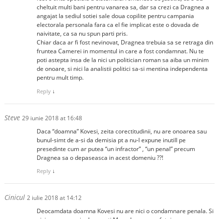
cheltuit multi bani pentru vanarea sa, dar sa crezi ca Dragnea a
angajat la sediul sotiei sale doua copilite pentru campania
electorala personala fara ca el fie implicat este o dovada de
naivitate, ca sa nu spun parti pris.
Chiar daca ar fi fost nevinovat, Dragnea trebuia sa se retraga din
fruntea Camerei in momentul in care a fost condamnat. Nu te
poti astepta insa de la nici un politician roman sa aiba un minim
de onoare, si nici la analistii politici sa-si mentina independenta
pentru mult timp.
Reply
↓
Steve
29 iunie 2018 at 16:48
Daca “doamna” Kovesi, zeita corectitudinii, nu are onoarea sau
bunul-simt de a-si da demisia pt a nu-l expune inutill pe
presedinte cum ar putea “un infractor” , “un penal” precum
Dragnea sa o depaseasca in acest domeniu ??!
Reply
↓
Cinicul
2 iulie 2018 at 14:12
Deocamdata doamna Kovesi nu are nici o condamnare penala. Si