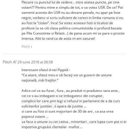
FIecare cu punctul lui de vedere… intre atatea puncte, pe cine
votam?? Pentru mine e simplu de tot, o sa votez USR. De ce? Pai
oamenii acestia din USR nu au dosare penale, nu apar pe liste
negre, vorbesc si scriu suficient de corect in limba romana si nu
au fost la “ciolan”. Inca! Sa votez aceeasi hoti si ticalosi de
profesie (a se citi clasa politica comunistoida si profund bazata
pe Pile Cunostinte si Relatii…) de pana acum mi se pare o prostie
imensa. Altii la rand ca de astia m-am saturat!
Reply
↓
Paun Al
29 iunie 2018 at 06:58
Interesant sfatul d-nei Pippidi :
“Ca atare, sfatul meu e să faceţi voi un guvern de uniune
naţională, măi fraţilor.”
Adica cei ce au furat , fura , au praduit si praduiesc tara asta ,
cei ce s-au imbogatit si se imbogatesc din coruptie ,
complicii lor care prin legi si refuzul in parlament de a da curs
solicitarilor justitiei , ii apara de justitie …
si care au fost si sunt majoritari de 30 de ani , ca asa vrea
poporul votant …
sa faca o uniune cu cei cativa , minoritari , care lupta cum pot si ei
impotriva grupului clientelar -mafiot …