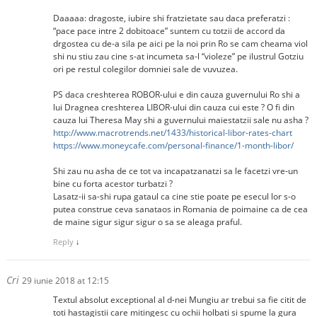
Daaaaa: dragoste, iubire shi fratzietate sau daca preferatzi :
“pace pace intre 2 dobitoace” suntem cu totzii de accord da
drgostea cu de-a sila pe aici pe la noi prin Ro se cam cheama viol
shi nu stiu zau cine s-at incumeta sa-l “violeze” pe ilustrul Gotziu
ori pe restul colegilor domniei sale de vuvuzea.
PS daca creshterea ROBOR-ului e din cauza guvernului Ro shi a
lui Dragnea creshterea LIBOR-ului din cauza cui este ? O fi din
cauza lui Theresa May shi a guvernului maiestatzii sale nu asha ?
http://www.macrotrends.net/1433/historical-libor-rates-chart
https://www.moneycafe.com/personal-finance/1-month-libor/
Shi zau nu asha de ce tot va incapatzanatzi sa le facetzi vre-un
bine cu forta acestor turbatzi ?
Lasatz-ii sa-shi rupa gataul ca cine stie poate pe esecul lor s-o
putea construe ceva sanataos in Romania de poimaine ca de cea
de maine sigur sigur sigur o sa se aleaga praful.
Reply
↓
Cri
29 iunie 2018 at 12:15
Textul absolut exceptional al d-nei Mungiu ar trebui sa fie citit de
toti hastagistii care mitingesc cu ochii holbati si spume la gura