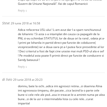
Guvern de Uniune Națională”. Vai de capul Romanicii
Reply
↓
Steve
29 iunie 2018 at 16:58
Adica refacerea USL-ului ! L-am avut dar l-a spart ranchiunosul
de Iohannis ! Si asta s-a intamplat din cauza ca papagalii de la
PNL si-au schimbat STATUTUL lor de doua ori la rand , odata pt a-
l primi pe Iohanila in partid direct pw functie de cobducere(
vicepresedinte) iar a doua oara pt a-l putea face presedinte al lor
! Deci criteriul a fost de fapt cine uraste mai mult PSD-ul ala e sef
! Pe modelul asta poate fi primit direct pe functie de conducere si
Sandy batausul !
Reply
↓
di livio
29 iunie 2018 at 20:23
domnu, bate la ochi…adica imi agresezi retina…si doamna Alina
imi agreseaza timpanu, din pacate…cica lasind la o parte cele
bune si cele rele ale psd…asa in treacat le-a amintit numa pe alea
bune…si de la usr o interminabila lista cu cele rele…curat
impartial