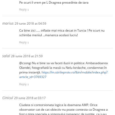
Pe scurt il vrem pe L Dragnea presedinte de tara
Reply
↓
marius
29 iunie 2018 at 04:59
Ca bine zici ….. inflatie mai mica decat in Turcia ! Pe scurt nu
schimba meniul …mananca acelasi lucru!
Reply
↓
salal
28 iunie 2018 at 21:59
@csongi Nu e bine sa va faceti iluzii in politica: Ambasadoarea
Olandei, fotografiată la masă cu Nelu Iordache, condamnat în
prima instanţă.
https://m.stirileprotv.ro/lbin/mobile/index.php?
article_id=3769327
Reply
↓
Cinicul
29 iunie 2018 at 03:17
Ciudata si contorsionata logica la doamana AMP. Orice
observator cat de cat obiectiv nu poate contesta ca Dragnea a
fost o tinta speciala a sistemului romanesc de justitie, ca s-au