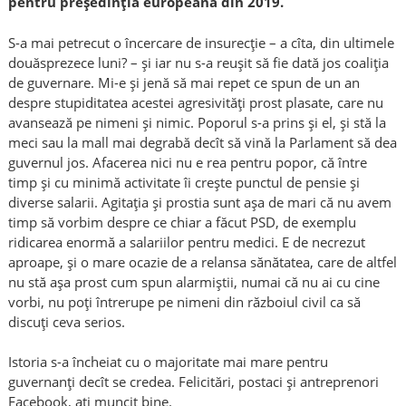
pentru președinția europeană din 2019.
S-a mai petrecut o încercare de insurecție – a cîta, din ultimele
douăsprezece luni? – și iar nu s-a reușit să fie dată jos coaliția
de guvernare. Mi-e și jenă să mai repet ce spun de un an
despre stupiditatea acestei agresivități prost plasate, care nu
avansează pe nimeni și nimic. Poporul s-a prins și el, și stă la
meci sau la mall mai degrabă decît să vină la Parlament să dea
guvernul jos. Afacerea nici nu e rea pentru popor, că între
timp și cu minimă activitate îi crește punctul de pensie și
diverse salarii. Agitația și prostia sunt așa de mari că nu avem
timp să vorbim despre ce chiar a făcut PSD, de exemplu
ridicarea enormă a salariilor pentru medici. E de necrezut
aproape, și o mare ocazie de a relansa sănătatea, care de altfel
nu stă așa prost cum spun alarmiștii, numai că nu ai cu cine
vorbi, nu poți întrerupe pe nimeni din războiul civil ca să
discuți ceva serios.
Istoria s-a încheiat cu o majoritate mai mare pentru
guvernanți decît se credea. Felicitări, postaci și antreprenori
Facebook, ați muncit bine.