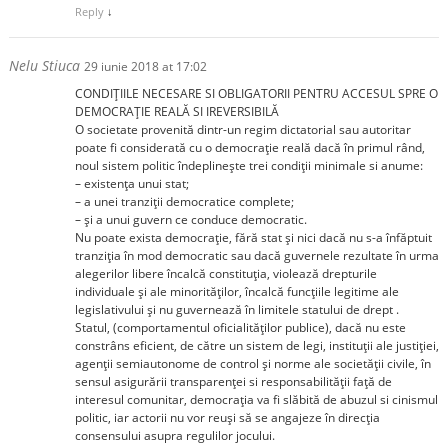
Reply
↓
Nelu Stiuca
29 iunie 2018 at 17:02
CONDIŢIILE NECESARE SI OBLIGATORII PENTRU ACCESUL SPRE O
DEMOCRAŢIE REALĂ SI IREVERSIBILĂ
O societate provenită dintr-un regim dictatorial sau autoritar
poate fi considerată cu o democraţie reală dacă în primul rând,
noul sistem politic îndeplineşte trei condiţii minimale si anume:
– existenţa unui stat;
– a unei tranziţii democratice complete;
– şi a unui guvern ce conduce democratic.
Nu poate exista democraţie, fără stat şi nici dacă nu s-a înfăptuit
tranziţia în mod democratic sau dacă guvernele rezultate în urma
alegerilor libere încalcă constituţia, violează drepturile
individuale şi ale minorităţilor, încalcă funcţiile legitime ale
legislativului şi nu guvernează în limitele statului de drept .
Statul, (comportamentul oficialităţilor publice), dacă nu este
constrâns eficient, de către un sistem de legi, instituţii ale justiţiei,
agenţii semiautonome de control şi norme ale societăţii civile, în
sensul asigurării transparenţei si responsabilităţii faţă de
interesul comunitar, democraţia va fi slăbită de abuzul si cinismul
politic, iar actorii nu vor reuşi să se angajeze în direcţia
consensului asupra regulilor jocului.