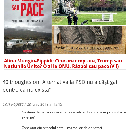
Alina Mungiu-Pippidi: Cine are dreptate, Trump sau
Națiunile Unite? O zi la ONU. Război sau pace (VII)
40 thoughts on “
Alternativa la PSD nu a câștigat
pentru că nu există
”
Dan Popescu
28 iunie 2018 at 15:15
“moțiuni de cenzură care riscă să ridice dobînda la împrumuturile
externe”
Cam atat din articolul asta… mama lor de agitatori