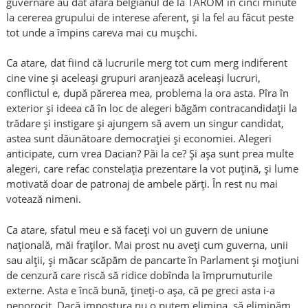
guvernare au dat afară belgianul de la TAROM în cinci minute
la cererea grupului de interese aferent, și la fel au făcut peste
tot unde a împins careva mai cu mușchi.
Ca atare, dat fiind că lucrurile merg tot cum merg indiferent
cine vine și aceleași grupuri aranjează aceleași lucruri,
conflictul e, după părerea mea, problema la ora asta. Pîra în
exterior și ideea că în loc de alegeri băgăm contracandidații la
trădare și instigare și ajungem să avem un singur candidat,
astea sunt dăunătoare democrației și economiei. Alegeri
anticipate, cum vrea Dacian? Păi la ce? Și așa sunt prea multe
alegeri, care refac constelația prezentare la vot puțină, și lume
motivată doar de patronaj de ambele părți. În rest nu mai
votează nimeni.
Ca atare, sfatul meu e să faceți voi un guvern de uniune
națională, măi fraților. Mai prost nu aveți cum guverna, unii
sau alții, și măcar scăpăm de pancarte în Parlament și moțiuni
de cenzură care riscă să ridice dobînda la împrumuturile
externe. Asta e încă bună, țineți-o așa, că pe greci asta i-a
nenorocit. Dacă impostura nu o putem elimina, să eliminăm