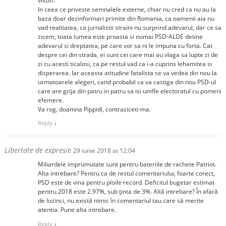
viitori.
In ceea ce priveste semnalele externe, chiar nu cred ca nu au la
baza doar dezinformari primite din Romania, ca oamenii aia nu
vad realitatea, ca jurnalistii straini nu surprind adevarul, dar ce sa
zicem, toata lumea este proasta si numai PSD-ALDE detine
adevarul si dreptatea, pe care vor sa ni le impuna cu forta. Cat
despre cei din strada, ei sunt cei care mai au vlaga sa lupte zi de
zi cu acesti ticalosi, ca pe restul vad ca i-a cuprins lehamitea si
disperarea. Iar aceasta atitudine fatalista se va vedea din nou la
urmatoarele alegeri, cand probabil ca va castiga din nou PSD-ul
care are grija din patru in patru sa isi umfle electoratul cu pomeni
efemere.
Va rog, doamna Pippidi, contraziceti-ma.
Reply
↓
Libertate de expresie
29 iunie 2018 at 12:04
Miliardele imprumutate sunt pentru bateriile de rachete Patriot.
Alta intrebare? Pentru ca de restul comentariului, foarte corect,
PSD este de vina pentru ploile record. Deficitul bugetar estimat
pentru 2018 este 2.97%, sub ținta de 3%. Altă intrebare? În afară
de lozinci, nu există nimic în comentariul tau care să merite
atentia. Pune alta intrebare.
Reply
↓