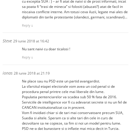
cu exceptia SUA : ) – ar fi atat de naivi si de prost informati, incat
sa poata fi “trasi de mineca” si folositi (abuzati?) atat de facil in
niscaiva conflicte interne. Am totusi ceva iluzii, legate mai ales de
diplomatii din tarile protestante (olandezi, germani, scandinavi)…
Reply
↓
Steve
29 iunie 2018 at 16:42
Nu sant naivi cu doar ticalosi !
Reply
↓
ionas
28 iunie 2018 at 21:19
Ne place sau nu PSD este un partid avangardist.
La sfarsitul etapei electorale vom avea un cod penal si de
procedura penal printre cele mai liberale din lume.
Populatia pentenciarelor va scadea sub 50 % fata de 2016.
Serviciile de intelligence vor fi cu adevarat secrete si nu un fel de
CANCAN institutionalizat ca in prezent.
Vom fi invidiati chiar si de tari mai conservatoare precum SUA,
Suedia si altele. Speram ca si alte tari din cele in curs de
dezvoltare sa ne copieze, sa fim si noi un model pentru lume.
PSD ne-a dat bunastare si o inflatie mai mica decit in Turcia.