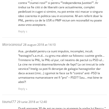
contra “”ciumei rosii”” si pentru “”independenta Justitiei””. Ar
trebui sa fie citit si de liberalii care actualmente, complet
pedelizati in cuget si simtire, nu pot emite nici macar o singura
idee coerenta in politica sau in economie. M-am referit doar la
PNL, pentru ca de la USR si PMP niciun om rezonalbil nu poate
avea vreo asteptare.
Reply
↓
Morocanosul
28 august 2018 at 14:10
Asa…probabil pentru ca sunt impulsiv, incomplet, incult.
“hastagist”s.a.m.d… cu greu ma abtin sa folosesc cuvinte grele…
Trimitere la PNL, la PNL-ul pur, cel neatins de pactul cu PSD-ul…
La cine ne trimiti doamna/domnule de fapt? La cei trecuti la cele
vesnice? Intelg ca poti fii deranjat de galagia hastagistilor dar
daca aceast (mic…) zgomot te face sa fii “contra” anti -PSD la
urmatoarea numaratoare vei fi “pro” – PSD?? Sau… mai bine te
abtii?!
Reply
↓
taunul77
29 iunie 2018 at 12:40
După aproape 30 de ani se pare ca ajungem la vorba lui Iliescu: ”