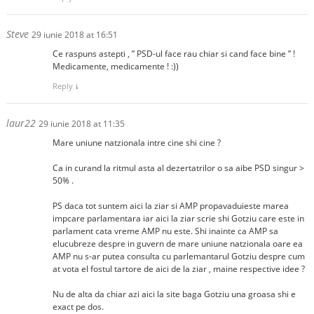
Steve
29 iunie 2018 at 16:51
Ce raspuns astepti , ” PSD-ul face rau chiar si cand face bine ” !
Medicamente, medicamente ! :))
Reply
↓
laur22
29 iunie 2018 at 11:35
Mare uniune natzionala intre cine shi cine ?
Ca in curand la ritmul asta al dezertatrilor o sa aibe PSD singur >
50% .
PS daca tot suntem aici la ziar si AMP propavaduieste marea
impcare parlamentara iar aici la ziar scrie shi Gotziu care este in
parlament cata vreme AMP nu este. Shi inainte ca AMP sa
elucubreze despre in guvern de mare uniune natzionala oare ea
AMP nu s-ar putea consulta cu parlemantarul Gotziu despre cum
at vota el fostul tartore de aici de la ziar , maine respective idee ?
Nu de alta da chiar azi aici la site baga Gotziu una groasa shi e
exact pe dos.